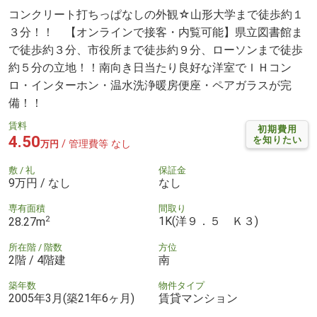
コンクリート打ちっぱなしの外観☆山形大学まで徒歩約１
３分！！ 【オンラインで接客・内覧可能】県立図書館ま
で徒歩約３分、市役所まで徒歩約９分、ローソンまで徒歩
約５分の立地！！南向き日当たり良好な洋室でＩＨコン
ロ・インターホン・温水洗浄暖房便座・ペアガラスが完
備！！
賃料
初期費用
4.50
を知りたい
/ 管理費等 なし
万円
敷 / 礼
保証金
9万円 / なし
なし
専有面積
間取り
2
1K(洋９．５ Ｋ３)
28.27m
所在階 / 階数
方位
2階 / 4階建
南
築年数
物件タイプ
2005年3月(築21年6ヶ月)
賃貸マンション