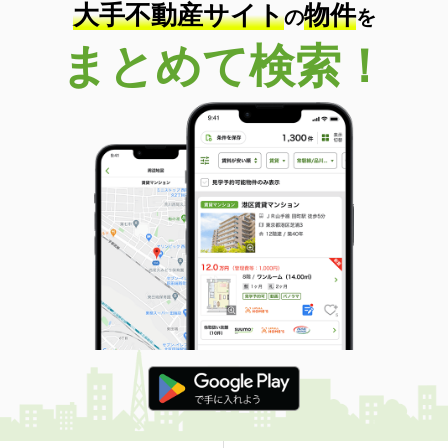
大手不動産サイト
物件
の
を
まとめて検索！