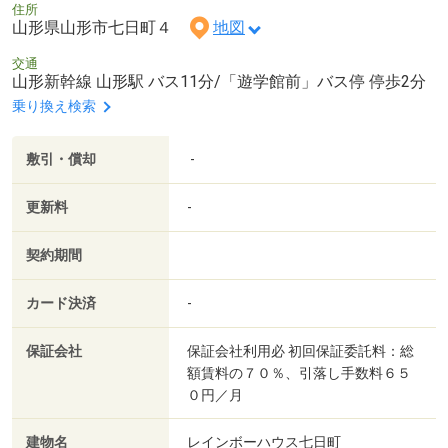
住所
山形県山形市七日町４
地図
交通
山形新幹線 山形駅 バス11分/「遊学館前」バス停 停歩2分
乗り換え検索
敷引・償却
-
更新料
-
契約期間
カード決済
-
保証会社
保証会社利用必 初回保証委託料：総
額賃料の７０％、引落し手数料６５
０円／月
建物名
レインボーハウス七日町