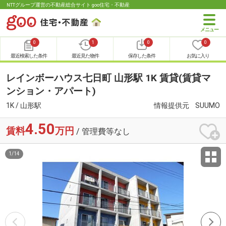
NTTグループ運営の不動産総合サイト goo住宅・不動産
0
1
0
0
最近検索した条件
最近見た物件
保存した条件
お気に入り
レインボーハウス七日町 山形駅 1K 賃貸(賃貸マ
ンション・アパート)
1K / 山形駅
情報提供元
SUUMO
4.50
賃料
万円
/ 管理費等なし
1
/
14