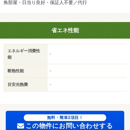
／複層ガラス／保証会社利用可/賃貸戸数:19戸
角部屋・日当り良好・保証人不要／代行
省エネ性能
エネルギー消費性
-
能
断熱性能
-
目安光熱費
-
無料・簡単2項目！
この物件にお問い合わせする