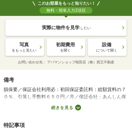
このお部屋をもっと知りたい！
無料・簡単入力2項目
実際に物件を見学
したい
写真
初期費用
設備
をもっと見たい
を聞く
について聞く
お問い合わせ先
アパマンショップ桜田店（株）西王不動産
備考
損保要／保証会社利用必：初回保証委託料：総額賃料の７
０％、引落し手数料６５０円／月／保証会社：あんしん保
証株式会社／バストイレ別／バルコニー／エアコン／フロ
続きを見る
ーリング／室内洗濯置／陽当り良好／シューズボックス／
システムキッチン／角住戸／温水洗浄便座／押入／礼金不
特記事項
要／照明付／保証人不要／ネット使用料不要／敷金２ヶ月