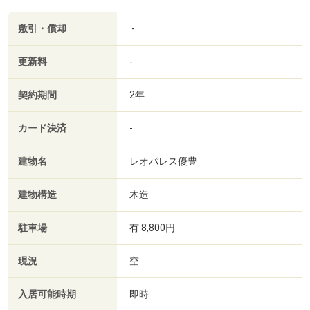
敷引・償却
-
更新料
-
契約期間
2年
カード決済
-
建物名
レオパレス優豊
建物構造
木造
駐車場
有 8,800円
現況
空
入居可能時期
即時