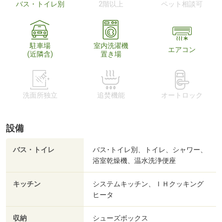
バス・トイレ別
2階以上
ペット相談可
駐車場
室内洗濯機
エアコン
(近隣含)
置き場
洗面所独立
追焚機能
オートロック
設備
バス・トイレ
バス･トイレ別、トイレ、シャワー、
浴室乾燥機、温水洗浄便座
キッチン
システムキッチン、ＩＨクッキング
ヒータ
収納
シューズボックス