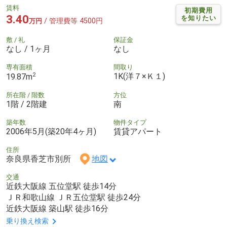
賃料
初期費用
3.40
を知りたい
/ 管理費等 4500円
万円
敷 / 礼
保証金
なし / 1ヶ月
なし
専有面積
間取り
2
1K(洋７×Ｋ１)
19.87m
所在階 / 階数
方位
1階 / 2階建
南
築年数
物件タイプ
2006年5月(築20年4ヶ月)
賃貸アパート
住所
奈良県香芝市別所
地図
交通
近鉄大阪線 五位堂駅 徒歩14分
ＪＲ和歌山線 ＪＲ五位堂駅 徒歩24分
近鉄大阪線 築山駅 徒歩16分
乗り換え検索