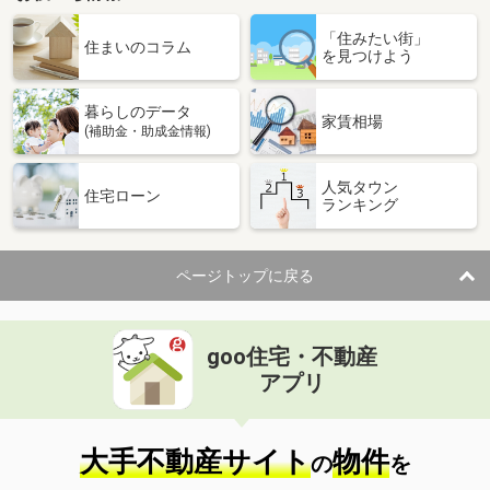
「住みたい街」
住まいのコラム
を見つけよう
暮らしのデータ
家賃相場
(補助金・助成金情報)
人気タウン
住宅ローン
ランキング
ページトップに戻る
goo住宅・不動産
アプリ
大手不動産サイト
物件
の
を