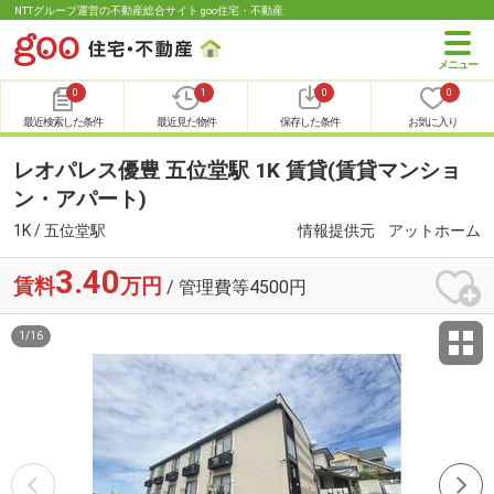
NTTグループ運営の不動産総合サイト goo住宅・不動産
0
1
0
0
最近検索した条件
最近見た物件
保存した条件
お気に入り
レオパレス優豊 五位堂駅 1K 賃貸(賃貸マンショ
ン・アパート)
1K / 五位堂駅
情報提供元
アットホーム
3.40
賃料
万円
/ 管理費等4500円
1
/
16