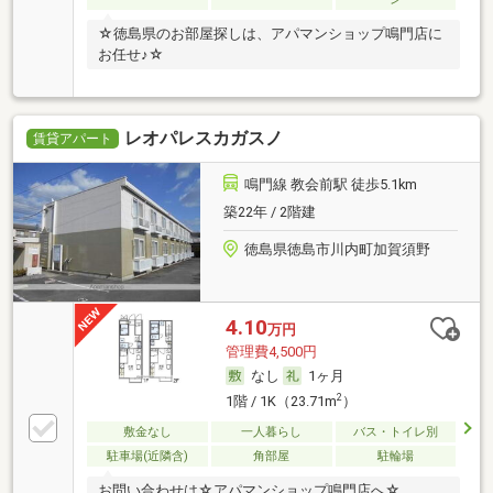
☆徳島県のお部屋探しは、アパマンショップ鳴門店に
お任せ♪☆
レオパレスカガスノ
賃貸アパート
鳴門線 教会前駅 徒歩5.1km
築22年 / 2階建
徳島県徳島市川内町加賀須野
4.10
万円
管理費4,500円
なし
1ヶ月
2
1階 / 1K（23.71m
）
敷金なし
一人暮らし
バス・トイレ別
駐車場(近隣含)
角部屋
駐輪場
お問い合わせは☆アパマンショップ鳴門店へ☆