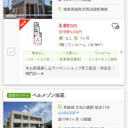
徳島県徳島市西須賀町鶴島
3.80
万円
管理費5,200円
なし
1ヶ月
2
1階 / ワンルーム（32.9m
）
敷金なし
一人暮らし
ワンルーム
バス・トイレ別
駐車場(近隣含)
インターネット無料
☆お部屋探しはアパマンショップ常三島店・沖浜店・
鳴門店へ☆
ベルメゾン法花
賃貸アパート
牟岐線 文化の森駅 徒歩11分
その他の交通
築17年1ヶ月 / 2階建