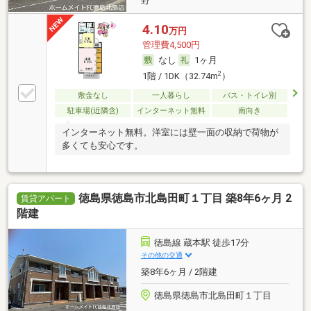
野
4.10
万円
管理費4,500円
なし
1ヶ月
2
1階 / 1DK（32.74m
）
敷金なし
一人暮らし
バス・トイレ別
駐車場(近隣含)
インターネット無料
南向き
インターネット無料。洋室には壁一面の収納で荷物が
多くても安心です。
徳島県徳島市北島田町１丁目 築8年6ヶ月 2
賃貸アパート
階建
徳島線 蔵本駅 徒歩17分
その他の交通
築8年6ヶ月 / 2階建
徳島県徳島市北島田町１丁目