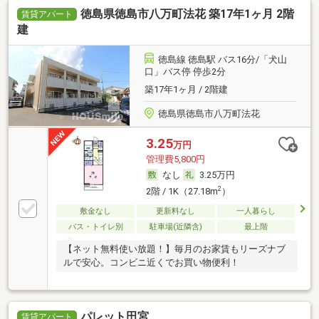
徳島県徳島市八万町法花 築17年1ヶ月 2階
賃貸アパート
建
徳島線 徳島駅 バス16分/「犬山
口」バス停 停歩2分
築17年1ヶ月 / 2階建
徳島県徳島市八万町法花
3.25
万円
管理費5,800円
なし
3.25万円
2
2階 / 1K（27.18m
）
敷金なし
更新料なし
一人暮らし
バス・トイレ別
駐車場(近隣含)
最上階
【ネット無料使い放題！】毎月のお家賃もリーズナブ
ルで安心。コンビニ近くでお買い物便利！
パレット田宮
賃貸アパート