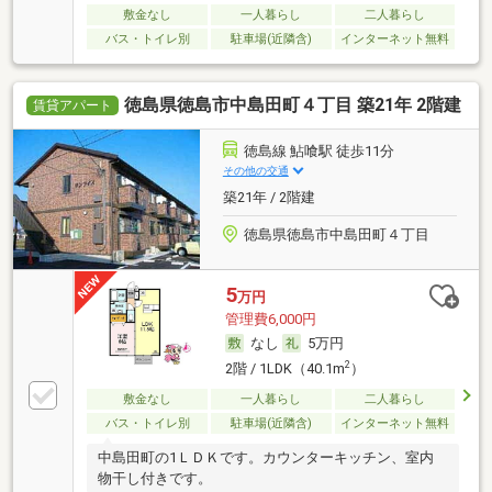
敷金なし
一人暮らし
二人暮らし
バス・トイレ別
駐車場(近隣含)
インターネット無料
徳島県徳島市中島田町４丁目 築21年 2階建
賃貸アパート
徳島線 鮎喰駅 徒歩11分
その他の交通
築21年 / 2階建
徳島県徳島市中島田町４丁目
5
万円
管理費6,000円
なし
5万円
2
2階 / 1LDK（40.1m
）
敷金なし
一人暮らし
二人暮らし
バス・トイレ別
駐車場(近隣含)
インターネット無料
中島田町の1ＬＤＫです。カウンターキッチン、室内
物干し付きです。