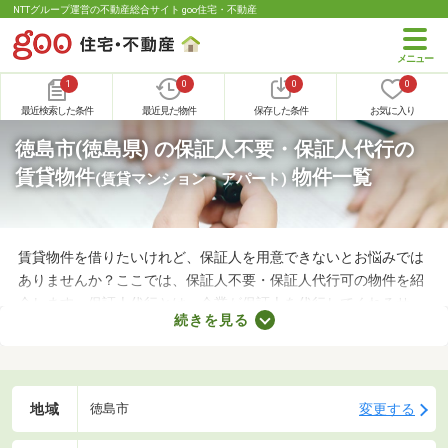
NTTグループ運営の不動産総合サイト goo住宅・不動産
1
0
0
0
最近検索した条件
最近見た物件
保存した条件
お気に入り
徳島市(徳島県) の保証人不要・保証人代行の
賃貸物件
物件一覧
(賃貸マンション・アパート)
賃貸物件を借りたいけれど、保証人を用意できないとお悩みでは
ありませんか？ここでは、保証人不要・保証人代行可の物件を紹
介します。保証人代行とは、企業が保証人を代行してくれるサー
続きを見る
ビスです。保証人を用意できなくてもお部屋を借りられるので、
希望にあう物件を探せますよ。好みのお部屋を見つけて、充実し
た生活を送りましょう。
地域
変更する
徳島市