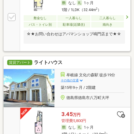
なし
1ヶ月
2
1階 / 1LDK（32.44m
）
敷金なし
一人暮らし
二人暮らし
バス・トイレ別
駐車場(近隣含)
南向き
☆★お問い合わせはアパマンショップ鳴門店まで★☆
ライトハウス
賃貸アパート
牟岐線 文化の森駅 徒歩19分
その他の交通
築15年9ヶ月 / 2階建
徳島県徳島市八万町大坪
3.45
万円
管理費5,800円
なし
1ヶ月
2