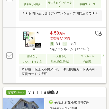
モニタ付インターホ
駐車場(近隣含)
収納スペース
ン
☆★お問い合わせはアパマンショップ鳴門店まで★☆
4.50
万円
管理費4,100円
なし
1ヶ月
2
1階 / ワンルーム（27.67m
）
敷金なし
一人暮らし
ワンルーム
バス・トイレ別
駐車場(近隣含)
角部屋
角部屋・保証人不要／代行 ・初期費用カード決済可・
家賃カード決済可
Ｖｉｌｌａ鶴島Ｂ
賃貸アパート
牟岐線 地蔵橋駅 徒歩7分
築16年2ヶ月 / 2階建