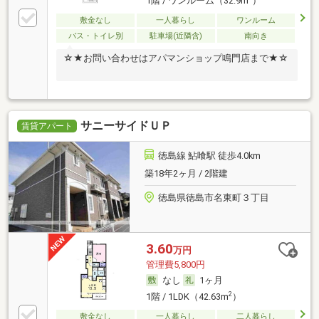
1階 / ワンルーム（32.9m
）
敷金なし
一人暮らし
ワンルーム
バス・トイレ別
駐車場(近隣含)
南向き
☆★お問い合わせはアパマンショップ鳴門店まで★☆
サニーサイドＵＰ
賃貸アパート
徳島線 鮎喰駅 徒歩4.0km
築18年2ヶ月 / 2階建
徳島県徳島市名東町３丁目
3.60
万円
管理費5,800円
なし
1ヶ月
2
1階 / 1LDK（42.63m
）
敷金なし
一人暮らし
二人暮らし