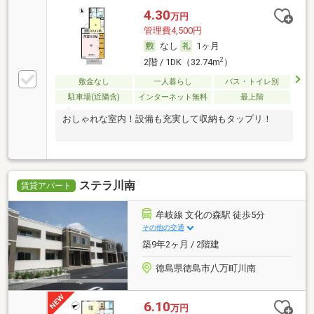
4.30
万円
管理費4,500円
なし
1ヶ月
2
2階 / 1DK（32.74m
）
敷金なし
一人暮らし
バス・トイレ別
駐車場(近隣含)
インターネット無料
最上階
おしゃれな室内！設備も充実して収納もタップリ！
ステラ川南
賃貸アパート
牟岐線 文化の森駅 徒歩5分
その他の交通
築9年2ヶ月 / 2階建
徳島県徳島市八万町川南
6.10
万円