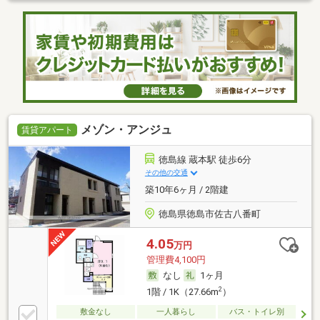
メゾン・アンジュ
賃貸アパート
徳島線 蔵本駅 徒歩6分
その他の交通
築10年6ヶ月 / 2階建
徳島県徳島市佐古八番町
4.05
万円
管理費4,100円
なし
1ヶ月
2
1階 / 1K（27.66m
）
敷金なし
一人暮らし
バス・トイレ別