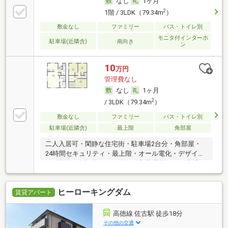
なし
1ヶ月
2
1階 / 3LDK（79.34m
）
敷金なし
ファミリー
バス・トイレ別
モニタ付インターホ
駐車場(近隣含)
南向き
ン
10
万円
管理費なし
なし
1ヶ月
2
/ 3LDK（79.34m
）
敷金なし
ファミリー
バス・トイレ別
駐車場(近隣含)
最上階
角部屋
二人入居可・閑静な住宅街・駐車場2台分・角部屋・
24時間セキュリティ・最上階・オール電化・デザイナ
ーズ物件・保証人不要／代行 ・初期費用カード決済可
ヒーローキングダム
賃貸アパート
高徳線 佐古駅 徒歩18分
その他の交通