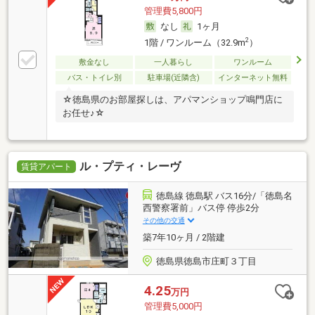
管理費5,800円
なし
1ヶ月
2
1階 / ワンルーム（32.9m
）
敷金なし
一人暮らし
ワンルーム
バス・トイレ別
駐車場(近隣含)
インターネット無料
☆徳島県のお部屋探しは、アパマンショップ鳴門店に
お任せ♪☆
ル・プティ・レーヴ
賃貸アパート
徳島線 徳島駅 バス16分/「徳島名
西警察署前」バス停 停歩2分
その他の交通
築7年10ヶ月 / 2階建
徳島県徳島市庄町３丁目
4.25
万円
管理費5,000円