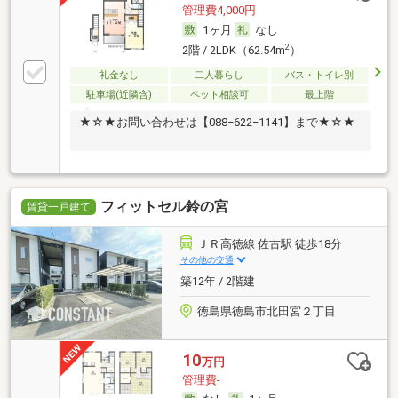
管理費4,000円
1ヶ月
なし
2
2階 / 2LDK（62.54m
）
礼金なし
二人暮らし
バス・トイレ別
駐車場(近隣含)
ペット相談可
最上階
★☆★お問い合わせは【088−622−1141】まで★☆★
フィットセル鈴の宮
賃貸一戸建て
ＪＲ高徳線 佐古駅 徒歩18分
その他の交通
築12年 / 2階建
徳島県徳島市北田宮２丁目
10
万円
管理費-