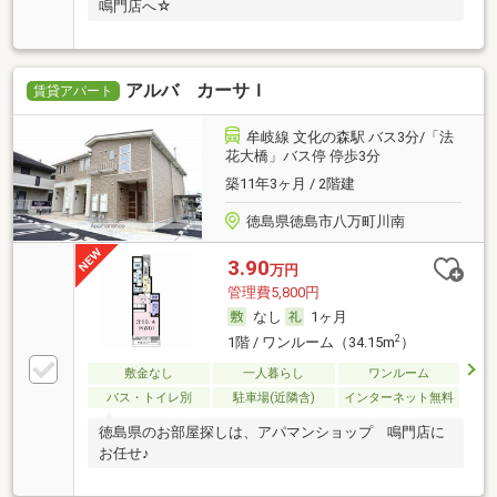
鳴門店へ☆
アルバ カーサＩ
賃貸アパート
牟岐線 文化の森駅 バス3分/「法
花大橋」バス停 停歩3分
築11年3ヶ月 / 2階建
徳島県徳島市八万町川南
3.90
万円
管理費5,800円
なし
1ヶ月
2
1階 / ワンルーム（34.15m
）
敷金なし
一人暮らし
ワンルーム
バス・トイレ別
駐車場(近隣含)
インターネット無料
徳島県のお部屋探しは、アパマンショップ 鳴門店に
お任せ♪