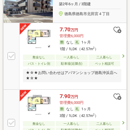
築2年6ヶ月 / 3階建
徳島県徳島市北田宮４丁目
7.70
万円
管理費6,000円
なし
1ヶ月
2
1階 / 1LDK（42.57m
）
敷金なし
一人暮らし
二人暮らし
バス・トイレ別
駐車場(近隣含)
ペット相談可
★☆★お問い合わせはアパマンショップ徳島沖浜店へ
★☆★
7.90
万円
管理費6,000円
なし
1ヶ月
2
3階 / 1LDK（42.57m
）
敷金なし
一人暮らし
二人暮らし