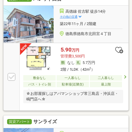
高徳線 佐古駅 徒歩14分
その他の交通
築22年11ヶ月 / 2階建
徳島県徳島市北田宮４丁目
5.90
万円
管理費3,500円
なし
5.7万円
2
2階 / 1LDK（42m
）
敷金なし
一人暮らし
二人暮らし
バス・トイレ別
駐車場(近隣含)
最上階
☆お部屋探しはアパマンショップ常三島店・沖浜店・
鳴門店へ☆
サンライズ
賃貸アパート