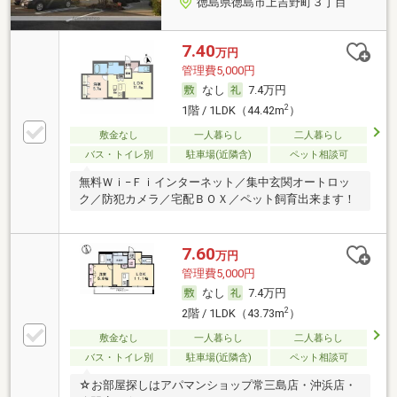
徳島県徳島市上吉野町３丁目
7.40
万円
管理費5,000円
なし
7.4万円
2
1階 / 1LDK（44.42m
）
敷金なし
一人暮らし
二人暮らし
バス・トイレ別
駐車場(近隣含)
ペット相談可
無料Ｗｉ−Ｆｉインターネット／集中玄関オートロッ
ク／防犯カメラ／宅配ＢＯＸ／ペット飼育出来ます！
7.60
万円
管理費5,000円
なし
7.4万円
2
2階 / 1LDK（43.73m
）
敷金なし
一人暮らし
二人暮らし
バス・トイレ別
駐車場(近隣含)
ペット相談可
☆お部屋探しはアパマンショップ常三島店・沖浜店・