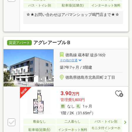
バス・トイレ別
駐車場(近隣含)
インターネット無料
☆★お問い合わせはアパマンショップ鳴門店まで★☆
アグレアーブルＢ
賃貸アパート
徳島線 蔵本駅 徒歩16分
その他の交通
築7年7ヶ月 / 3階建
徳島県徳島市北島田町２丁目
3.90
万円
管理費5,800円
なし
1ヶ月
2
1階 / 2K（31.65m
）
敷金なし
二人暮らし
バス・トイレ別
モニタ付インターホ
駐車場(近隣含)
インターネット無料
ン