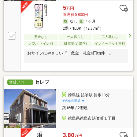
5
万円
管理費5,800円
なし
1ヶ月
2
2階 / 1LDK（42.37m
）
敷金なし
一人暮らし
二人暮らし
バス・トイレ別
駐車場(近隣含)
インターネット無料
おサイフにやさしい『 敷金・礼金0円物件 』
セレブ
賃貸アパート
徳島線 鮎喰駅 徒歩13分
その他の交通
築16年 / 2階建
徳島県徳島市鮎喰町１丁目
3.80
万円