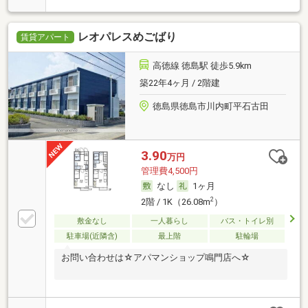
レオパレスめごばり
賃貸アパート
高徳線 徳島駅 徒歩5.9km
築22年4ヶ月 / 2階建
徳島県徳島市川内町平石古田
3.90
万円
管理費4,500円
なし
1ヶ月
2
2階 / 1K（26.08m
）
敷金なし
一人暮らし
バス・トイレ別
駐車場(近隣含)
最上階
駐輪場
お問い合わせは☆アパマンショップ鳴門店へ☆