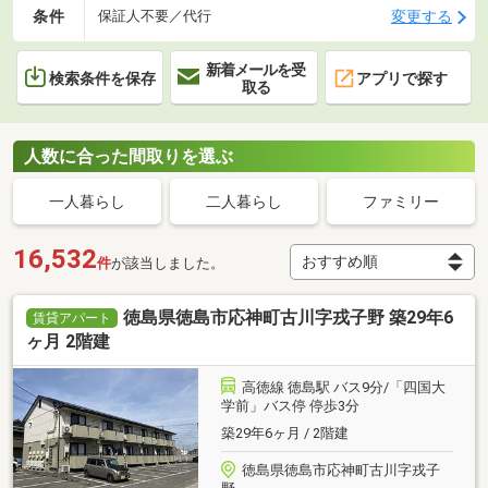
条件
変更する
保証人不要／代行
新着メールを受
検索条件を保存
アプリで探す
取る
人数に合った間取りを選ぶ
一人暮らし
二人暮らし
ファミリー
16,532
件
が該当しました。
徳島県徳島市応神町古川字戎子野 築29年6
賃貸アパート
ヶ月 2階建
高徳線 徳島駅 バス9分/「四国大
学前」バス停 停歩3分
築29年6ヶ月 / 2階建
徳島県徳島市応神町古川字戎子