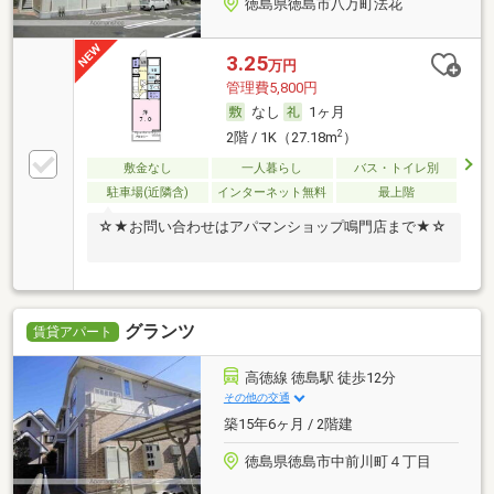
徳島県徳島市八万町法花
3.25
万円
管理費5,800円
なし
1ヶ月
2
2階 / 1K（27.18m
）
敷金なし
一人暮らし
バス・トイレ別
駐車場(近隣含)
インターネット無料
最上階
☆★お問い合わせはアパマンショップ鳴門店まで★☆
グランツ
賃貸アパート
高徳線 徳島駅 徒歩12分
その他の交通
築15年6ヶ月 / 2階建
徳島県徳島市中前川町４丁目