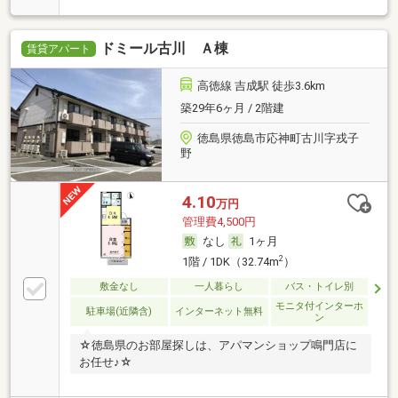
ドミール古川 Ａ棟
賃貸アパート
高徳線 吉成駅 徒歩3.6km
築29年6ヶ月 / 2階建
徳島県徳島市応神町古川字戎子
野
4.10
万円
管理費4,500円
なし
1ヶ月
2
1階 / 1DK（32.74m
）
敷金なし
一人暮らし
バス・トイレ別
モニタ付インターホ
駐車場(近隣含)
インターネット無料
ン
☆徳島県のお部屋探しは、アパマンショップ鳴門店に
お任せ♪☆