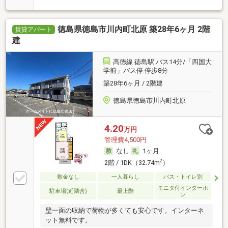
徳島県徳島市川内町北原 築28年6ヶ月 2階
賃貸アパート
建
高徳線 徳島駅 バス14分/「四国大
学前」バス停 停歩8分
築28年6ヶ月 / 2階建
徳島県徳島市川内町北原
4.20
万円
管理費4,500円
なし
1ヶ月
2
2階 / 1DK（32.74m
）
敷金なし
一人暮らし
バス・トイレ別
モニタ付インターホ
駐車場(近隣含)
最上階
ン
壁一面の収納で荷物が多くても安心です。インターネ
ット無料です。