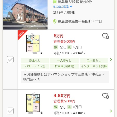
徳島線 鮎喰駅 徒歩9分
その他の交通
築21年 / 2階建
徳島県徳島市中島田町４丁目
5
万円
管理費6,000円
なし
5万円
2
2階 / 1LDK（40.1m
）
敷金なし
一人暮らし
二人暮らし
バス・トイレ別
駐車場(近隣含)
インターネット無料
☆お部屋探しはアパマンショップ常三島店・沖浜店・
鳴門店へ☆
4.80
万円
管理費6,000円
なし
5万円
2
1階 / 1LDK（40.1m
）