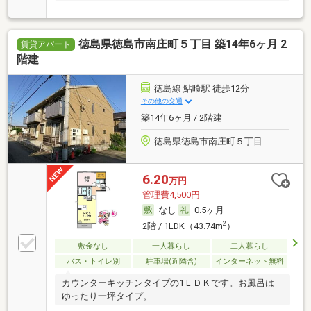
徳島県徳島市南庄町５丁目 築14年6ヶ月 2
賃貸アパート
階建
徳島線 鮎喰駅 徒歩12分
その他の交通
築14年6ヶ月 / 2階建
徳島県徳島市南庄町５丁目
6.20
万円
管理費4,500円
なし
0.5ヶ月
2
2階 / 1LDK（43.74m
）
敷金なし
一人暮らし
二人暮らし
バス・トイレ別
駐車場(近隣含)
インターネット無料
カウンターキッチンタイプの1ＬＤＫです。お風呂は
ゆったり一坪タイプ。