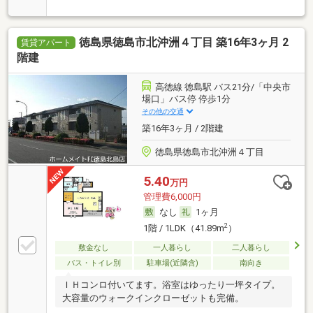
徳島県徳島市北沖洲４丁目 築16年3ヶ月 2
賃貸アパート
階建
高徳線 徳島駅 バス21分/「中央市
場口」バス停 停歩1分
その他の交通
築16年3ヶ月 / 2階建
徳島県徳島市北沖洲４丁目
5.40
万円
管理費6,000円
なし
1ヶ月
2
1階 / 1LDK（41.89m
）
敷金なし
一人暮らし
二人暮らし
バス・トイレ別
駐車場(近隣含)
南向き
ＩＨコンロ付いてます。浴室はゆったり一坪タイプ。
大容量のウォークインクローゼットも完備。