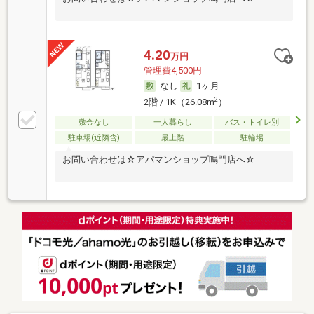
4.20
万円
管理費4,500円
なし
1ヶ月
2
2階 / 1K（26.08m
）
敷金なし
一人暮らし
バス・トイレ別
駐車場(近隣含)
最上階
駐輪場
お問い合わせは☆アパマンショップ鳴門店へ☆