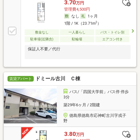
3.70
万円
管理費4,500円
なし
1ヶ月
2
1階 / 1K（23.71m
）
敷金なし
一人暮らし
バス・トイレ別
駐車場(近隣含)
駐輪場
エアコン付き
保証人不要／代行
ドミール古川 Ｃ棟
賃貸アパート
バス/「四国大学前」バス停 停歩
3分
築29年6ヶ月 / 2階建
徳島県徳島市応神町古川字戎子
野
3.80
万円