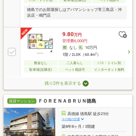
バス・トイレ別
駐車場(近隣含)
ペット相談可
徳島でのお部屋探しはアパマンショップ常三島店・沖
浜店・鳴門店
9.80
万円
管理費6,000円
なし
10万円
2
1階 / 2LDK（60.4m
）
敷金なし
二人暮らし
バス・トイレ別
駐車場(近隣含)
ペット相談可
インターネット無料
残り2件を表示する
ＦＯＲＥＮＡＢＲＵＮ徳島
賃貸マンション
高徳線 徳島駅 徒歩25分
その他の交通
築8年8ヶ月 / 3階建