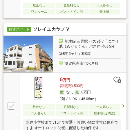
敷金なし
更新料なし
一人暮らし
ワンルーム
バス・トイレ別
最上階
ソレイユカヤノＶ
賃貸アパート
草津線 三雲駅 バス9分/「にごり
池（めぐるくん」バス停 停歩5分
築8年5ヶ月 / 3階建
滋賀県湖南市水戸町
6
万円
管理費3,500円
なし
8万円
2
3階 / 1LDK（45.05m
）
敷金なし
更新料なし
一人暮らし
二人暮らし
バス・トイレ別
駐車場(近隣含)
水戸小学校まで515mで交通・お買い物に非常に便利で
すよ オートロック 防犯に配慮した物件です。