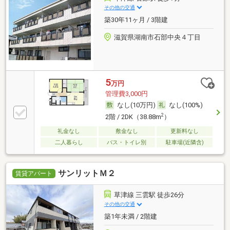
その他の交通
築30年11ヶ月 / 3階建
滋賀県湖南市石部中央４丁目
5
万円
管理費3,000円
なし(10万円)
なし(100%)
2
2階 / 2DK（38.88m
）
礼金なし
敷金なし
更新料なし
二人暮らし
バス・トイレ別
駐車場(近隣含)
サンリットＭ２
賃貸アパート
草津線 三雲駅 徒歩26分
その他の交通
築1年未満 / 2階建