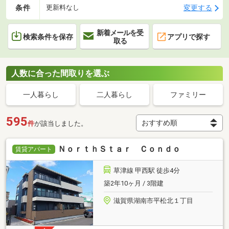
条件
変更する
更新料なし
新着メールを受
検索条件を保存
アプリで探す
取る
人数に合った間取りを選ぶ
一人暮らし
二人暮らし
ファミリー
595
件
が該当しました。
ＮｏｒｔｈＳｔａｒ Ｃｏｎｄｏ
賃貸アパート
草津線 甲西駅 徒歩4分
築2年10ヶ月 / 3階建
滋賀県湖南市平松北１丁目