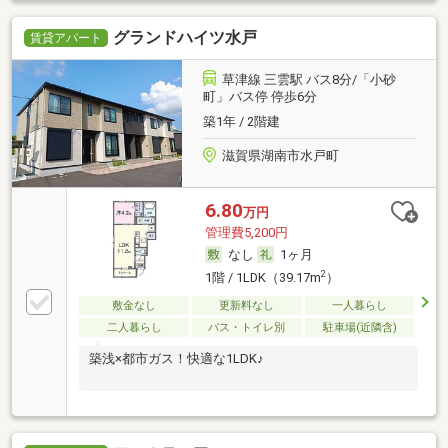
グランドハイツ水戸
賃貸アパート
草津線 三雲駅 バス8分/「小砂
町」バス停 停歩6分
築1年 / 2階建
滋賀県湖南市水戸町
6.80
万円
管理費5,200円
なし
1ヶ月
2
1階 / 1LDK（39.17m
）
敷金なし
更新料なし
一人暮らし
二人暮らし
バス・トイレ別
駐車場(近隣含)
築浅×都市ガス！快適な1LDK♪