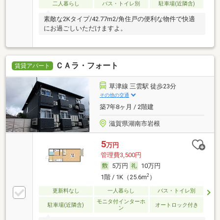
二人暮らし
バス・トイレ別
駐車場(近隣含)
素敵な2Kタイプ/42.77m2/角住戸の便利な物件で快適
にお過ごしいただけますよ。
ＣＡラ・フォート
賃貸アパート
草津線 三雲駅 徒歩23分
その他の交通
築7年8ヶ月 / 2階建
滋賀県湖南市岩根
5
万円
管理費3,500円
5万円
10万円
2
1階 / 1K（25.6m
）
更新料なし
一人暮らし
バス・トイレ別
モニタ付インターホ
駐車場(近隣含)
オートロック付き
ン