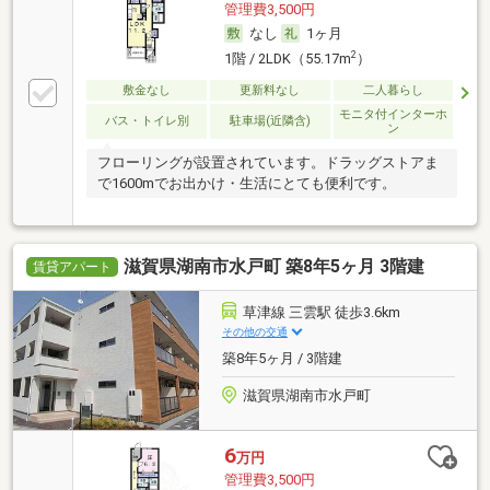
管理費3,500円
なし
1ヶ月
2
1階 / 2LDK（55.17m
）
敷金なし
更新料なし
二人暮らし
モニタ付インターホ
バス・トイレ別
駐車場(近隣含)
ン
フローリングが設置されています。ドラッグストアま
で1600mでお出かけ・生活にとても便利です。
滋賀県湖南市水戸町 築8年5ヶ月 3階建
賃貸アパート
草津線 三雲駅 徒歩3.6km
その他の交通
築8年5ヶ月 / 3階建
滋賀県湖南市水戸町
6
万円
管理費3,500円