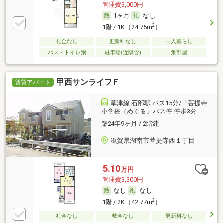
管理費3,000円
1ヶ月
なし
2
1階 / 1K（24.75m
）
礼金なし
更新料なし
一人暮らし
バス・トイレ別
駐車場(近隣含)
角部屋
甲西サンライフＦ
賃貸アパート
草津線 石部駅 バス15分/「菩提寺
小学校（めぐる」バス停 停歩3分
築24年9ヶ月 / 2階建
滋賀県湖南市菩提寺西１丁目
5.10
万円
管理費3,300円
なし
なし
2
1階 / 2K（42.77m
）
礼金なし
敷金なし
更新料なし