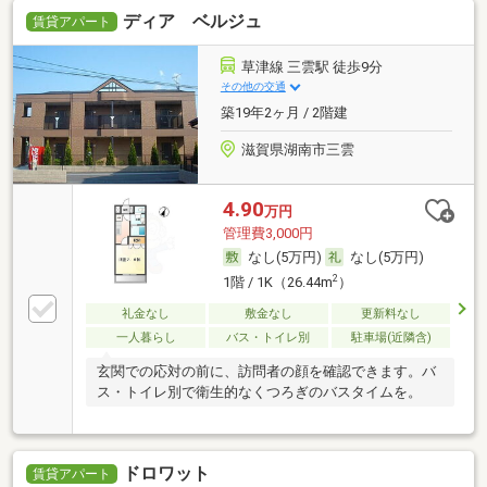
ディア ベルジュ
賃貸アパート
草津線 三雲駅 徒歩9分
その他の交通
築19年2ヶ月 / 2階建
滋賀県湖南市三雲
4.90
万円
管理費3,000円
なし(5万円)
なし(5万円)
2
1階 / 1K（26.44m
）
礼金なし
敷金なし
更新料なし
一人暮らし
バス・トイレ別
駐車場(近隣含)
玄関での応対の前に、訪問者の顔を確認できます。バ
ス・トイレ別で衛生的なくつろぎのバスタイムを。
ドロワット
賃貸アパート