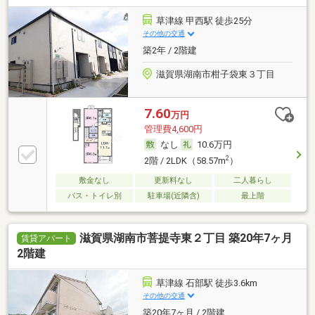
草津線 甲西駅 徒歩25分
その他の交通
築2年 / 2階建
滋賀県湖南市柑子袋東３丁目
7.60
万円
管理費4,600円
なし
10.6万円
2
2階 / 2LDK（58.57m
）
敷金なし
更新料なし
二人暮らし
バス・トイレ別
駐車場(近隣含)
最上階
滋賀県湖南市菩提寺東２丁目 築20年7ヶ月
賃貸アパート
2階建
草津線 石部駅 徒歩3.6km
その他の交通
築20年7ヶ月 / 2階建