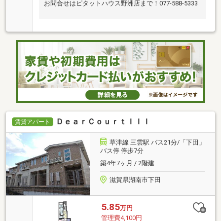
お問合せはピタットハウス野洲店まで！077-588-5333
ＤｅａｒＣｏｕｒｔＩＩＩ
賃貸アパート
草津線 三雲駅 バス21分/「下田」
バス停 停歩7分
築4年7ヶ月 / 2階建
滋賀県湖南市下田
5.85
万円
管理費4,100円