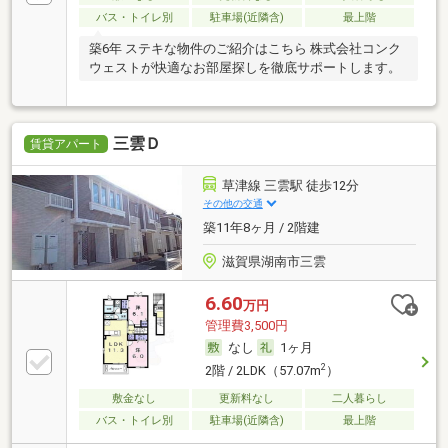
バス・トイレ別
駐車場(近隣含)
最上階
築6年 ステキな物件のご紹介はこちら 株式会社コンク
ウェストが快適なお部屋探しを徹底サポートします。
三雲Ｄ
賃貸アパート
草津線 三雲駅 徒歩12分
その他の交通
築11年8ヶ月 / 2階建
滋賀県湖南市三雲
6.60
万円
管理費3,500円
なし
1ヶ月
2
2階 / 2LDK（57.07m
）
敷金なし
更新料なし
二人暮らし
バス・トイレ別
駐車場(近隣含)
最上階