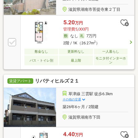
滋賀県湖南市菩提寺東２丁目
5.20
万円
管理費5,000円
なし
7万円
2
2階 / 1K（26.27m
）
敷金なし
更新料なし
一人暮らし
モニタ付インターホ
バス・トイレ別
最上階
ン
リバティヒルズ２１
賃貸アパート
草津線 三雲駅 徒歩6.3km
その他の交通
築26年6ヶ月 / 2階建
滋賀県湖南市下田
4.40
万円