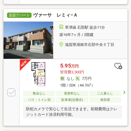
ヴァーサ レミィ−Ａ
賃貸アパート
草津線 石部駅 徒歩11分
築16年7ヶ月 / 2階建
滋賀県湖南市石部中央５丁目
5.95
万円
管理費3,500円
なし
7万円
2
1階 / 2DK（44.7m
）
敷金なし
更新料なし
二人暮らし
バス・トイレ別
駐車場(近隣含)
角部屋
防犯カメラで安心して生活できます。初期費用はクレ
ジットカード決済利用可能。