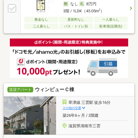
なし
8万円
2
3階 / 1LDK（45.05m
）
敷金なし
更新料なし
一人暮らし
二人暮らし
バス・トイレ別
駐車場(近隣含)
ウィンビューＣ棟
賃貸アパート
草津線 三雲駅 徒歩16分
その他の交通
築26年6ヶ月 / 2階建
滋賀県湖南市三雲