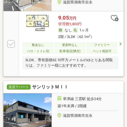
滋賀県湖南市吉永
9.05
万円
管理費5,800円
なし
1ヶ月
2
2階 / 3LDK（62.1m
）
敷金なし
更新料なし
ファミリー
バス・トイレ別
駐車場(近隣含)
ペット相談可
3LDK、専有面積62.10平方メートルのゆとりある間取
りは、ファミリー様におすすめです。
サンリットＭＩＩ
賃貸アパート
草津線 三雲駅 徒歩24分
築1年未満 / 2階建
滋賀県湖南市吉永