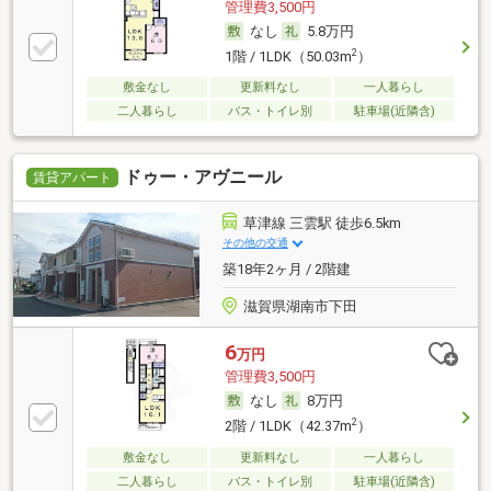
管理費3,500円
なし
5.8万円
2
1階 / 1LDK（50.03m
）
敷金なし
更新料なし
一人暮らし
二人暮らし
バス・トイレ別
駐車場(近隣含)
ドゥー・アヴニール
賃貸アパート
草津線 三雲駅 徒歩6.5km
その他の交通
築18年2ヶ月 / 2階建
滋賀県湖南市下田
6
万円
管理費3,500円
なし
8万円
2
2階 / 1LDK（42.37m
）
敷金なし
更新料なし
一人暮らし
二人暮らし
バス・トイレ別
駐車場(近隣含)