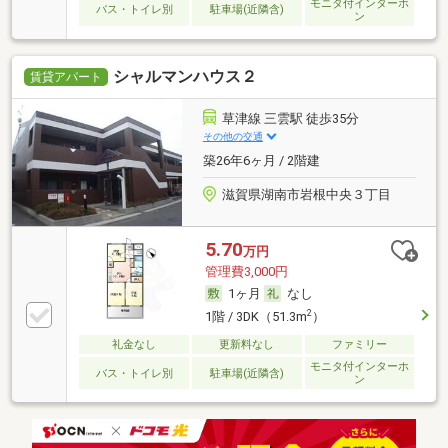
モニタ付インターホ
バス・トイレ別
駐車場(近隣含)
ン
シャルマンハウス２
賃貸アパート
草津線 三雲駅 徒歩35分
その他の交通
築26年6ヶ月 / 2階建
滋賀県湖南市岩根中央３丁目
5.70
万円
管理費3,000円
1ヶ月
なし
2
1階 / 3DK（51.3m
）
礼金なし
更新料なし
ファミリー
モニタ付インターホ
バス・トイレ別
駐車場(近隣含)
ン