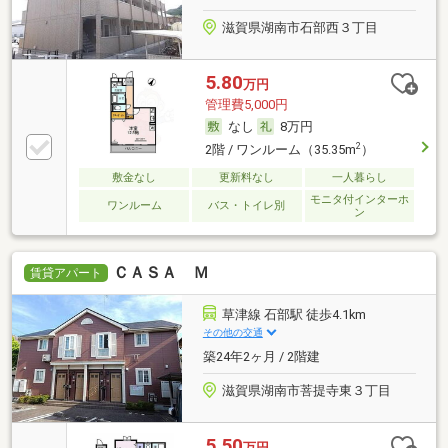
滋賀県湖南市石部西３丁目
5.80
万円
管理費5,000円
なし
8万円
2
2階 / ワンルーム（35.35m
）
敷金なし
更新料なし
一人暮らし
モニタ付インターホ
ワンルーム
バス・トイレ別
ン
ＣＡＳＡ Ｍ
賃貸アパート
草津線 石部駅 徒歩4.1km
その他の交通
築24年2ヶ月 / 2階建
滋賀県湖南市菩提寺東３丁目
5.50
万円