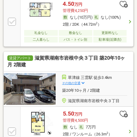
4.50
万円
管理費4,250円
なし(10万円)
なし(100%)
2
2階 / 2DK（44.72m
）
礼金なし
敷金なし
更新料なし
二人暮らし
バス・トイレ別
駐車場(近隣含)
滋賀県湖南市岩根中央３丁目 築20年10ヶ
賃貸アパート
月 2階建
草津線 三雲駅 徒歩3.4km
その他の交通
築20年10ヶ月 / 2階建
滋賀県湖南市岩根中央３丁目
5.50
万円
管理費4,500円
なし
7万円
2
2階 / ワンルーム（26.3m
）