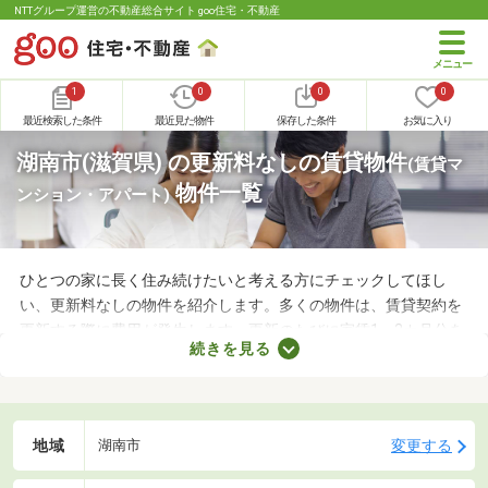
NTTグループ運営の不動産総合サイト goo住宅・不動産
1
0
0
0
最近検索した条件
最近見た物件
保存した条件
お気に入り
湖南市(滋賀県) の更新料なしの賃貸物件
(賃貸マ
物件一覧
ンション・アパート)
ひとつの家に長く住み続けたいと考える方にチェックしてほし
い、更新料なしの物件を紹介します。多くの物件は、賃貸契約を
更新する際に費用が発生します。更新のたびに家賃1～2カ月分を
続きを見る
支払わなければならないので、支出が増える点がデメリットだと
いえるでしょう。更新料なしの物件なら支出を抑えられるため、
お気に入りのお部屋に長く住めますよ。
地域
変更する
湖南市