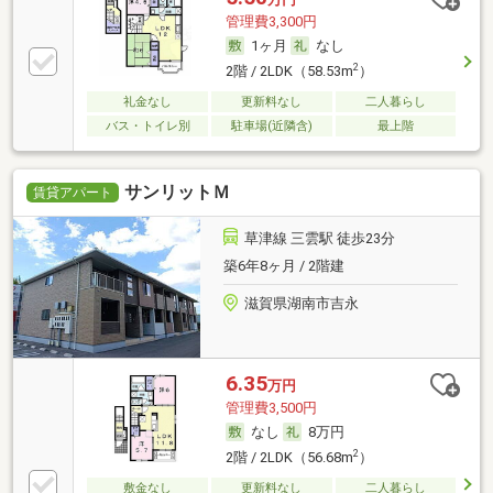
管理費3,300円
1ヶ月
なし
2
2階 / 2LDK（58.53m
）
礼金なし
更新料なし
二人暮らし
バス・トイレ別
駐車場(近隣含)
最上階
サンリットＭ
賃貸アパート
草津線 三雲駅 徒歩23分
築6年8ヶ月 / 2階建
滋賀県湖南市吉永
6.35
万円
管理費3,500円
なし
8万円
2
2階 / 2LDK（56.68m
）
敷金なし
更新料なし
二人暮らし