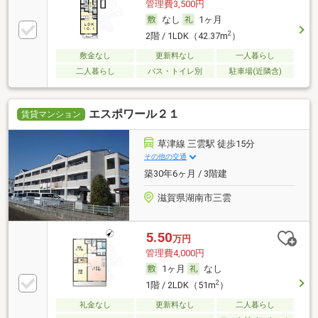
管理費3,500円
なし
1ヶ月
2
2階 / 1LDK（42.37m
）
敷金なし
更新料なし
一人暮らし
二人暮らし
バス・トイレ別
駐車場(近隣含)
エスポワール２１
賃貸マンション
草津線 三雲駅 徒歩15分
その他の交通
築30年6ヶ月 / 3階建
滋賀県湖南市三雲
5.50
万円
管理費4,000円
1ヶ月
なし
2
1階 / 2LDK（51m
）
礼金なし
更新料なし
二人暮らし