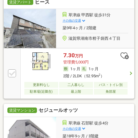
ヒース
賃貸アパート
草津線 甲西駅 徒歩31分
その他の交通
築9年4ヶ月 / 2階建
滋賀県湖南市柑子袋西４丁目
7.30
万円
管理費5,000円
1ヶ月
1ヶ月
2
2階 / 2LDK（52.95m
）
更新料なし
二人暮らし
バス・トイレ別
駐車場(近隣含)
最上階
角部屋
セジュールオッツ
賃貸マンション
草津線 石部駅 徒歩4分
その他の交通
築18年9ヶ月 / 3階建