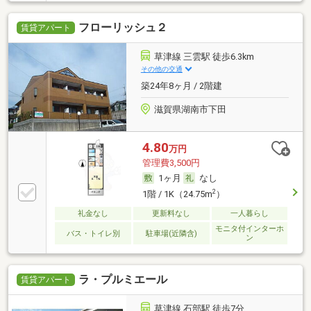
フローリッシュ２
賃貸アパート
草津線 三雲駅 徒歩6.3km
その他の交通
築24年8ヶ月 / 2階建
滋賀県湖南市下田
4.80
万円
管理費3,500円
1ヶ月
なし
2
1階 / 1K（24.75m
）
礼金なし
更新料なし
一人暮らし
モニタ付インターホ
バス・トイレ別
駐車場(近隣含)
ン
ラ・プルミエール
賃貸アパート
草津線 石部駅 徒歩7分