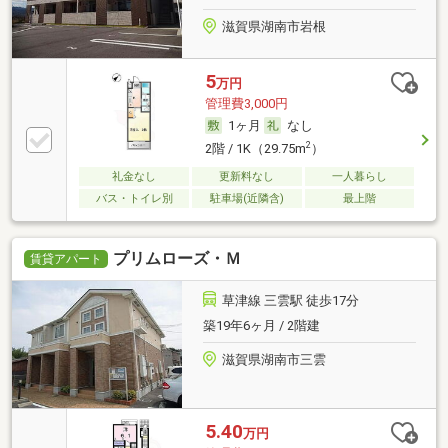
滋賀県湖南市岩根
5
万円
管理費3,000円
1ヶ月
なし
2
2階 / 1K（29.75m
）
礼金なし
更新料なし
一人暮らし
バス・トイレ別
駐車場(近隣含)
最上階
プリムローズ・Ｍ
賃貸アパート
草津線 三雲駅 徒歩17分
築19年6ヶ月 / 2階建
滋賀県湖南市三雲
5.40
万円