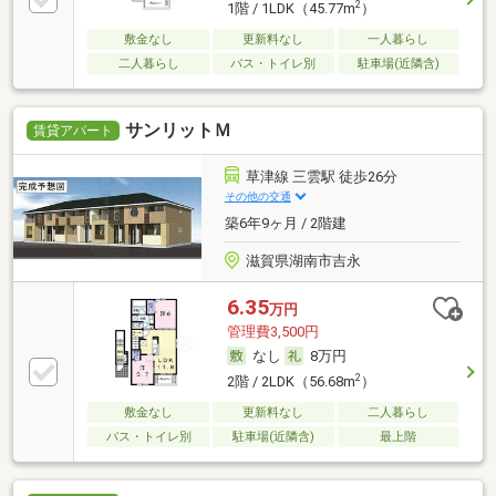
2
1階 / 1LDK（45.77m
）
敷金なし
更新料なし
一人暮らし
二人暮らし
バス・トイレ別
駐車場(近隣含)
サンリットＭ
賃貸アパート
草津線 三雲駅 徒歩26分
その他の交通
築6年9ヶ月 / 2階建
滋賀県湖南市吉永
6.35
万円
管理費3,500円
なし
8万円
2
2階 / 2LDK（56.68m
）
敷金なし
更新料なし
二人暮らし
バス・トイレ別
駐車場(近隣含)
最上階