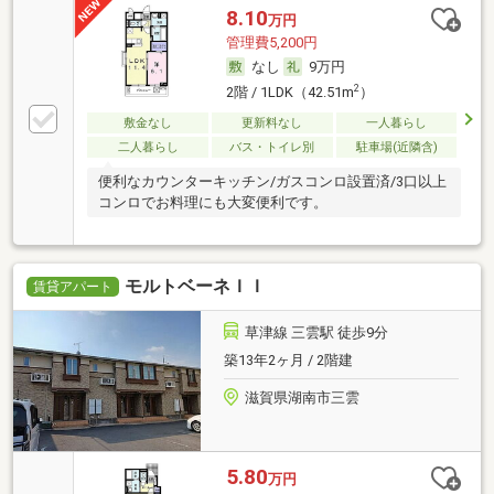
8.10
万円
管理費5,200円
なし
9万円
2
2階 / 1LDK（42.51m
）
敷金なし
更新料なし
一人暮らし
二人暮らし
バス・トイレ別
駐車場(近隣含)
便利なカウンターキッチン/ガスコンロ設置済/3口以上
コンロでお料理にも大変便利です。
モルトベーネＩＩ
賃貸アパート
草津線 三雲駅 徒歩9分
築13年2ヶ月 / 2階建
滋賀県湖南市三雲
5.80
万円