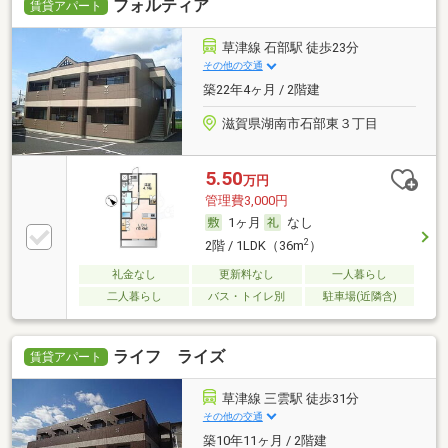
フォルティア
賃貸アパート
草津線 石部駅 徒歩23分
その他の交通
築22年4ヶ月 / 2階建
滋賀県湖南市石部東３丁目
5.50
万円
管理費3,000円
1ヶ月
なし
2
2階 / 1LDK（36m
）
礼金なし
更新料なし
一人暮らし
二人暮らし
バス・トイレ別
駐車場(近隣含)
ライフ ライズ
賃貸アパート
草津線 三雲駅 徒歩31分
その他の交通
築10年11ヶ月 / 2階建