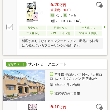
6.20
万円
管理費3,500円
なし
1ヶ月
2
1階 / 1LDK（45.89m
）
敷金なし
更新料なし
一人暮らし
二人暮らし
バス・トイレ別
駐車場(近隣含)
料理が楽しくなるカウンターキッチン。断熱にも防音
にも優れているフローリングの物件です。
サンレミ アニメート
賃貸アパート
草津線 甲西駅 バス16分/「岩根西
口（めぐるくん」バス停 停歩3分
築14年10ヶ月 / 2階建
滋賀県湖南市岩根
6.10
万円