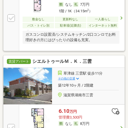
なし
7万円
2
1階 / 1K（34.15m
）
敷金なし
更新料なし
一人暮らし
バス・トイレ別
駐車場(近隣含)
インターネット無料
ガスコンロ設置済/システムキッチン/2口コンロでお料
理好きの方にはぴったりの設備も充実。
シエルトゥールＭ．Ｋ．三雲
賃貸アパート
草津線 三雲駅 徒歩11分
その他の交通
築12年10ヶ月 / 2階建
滋賀県湖南市三雲
6.10
万円
管理費3,500円
なし
8万円