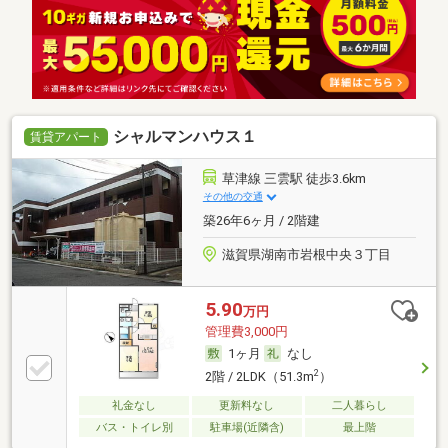
シャルマンハウス１
賃貸アパート
草津線 三雲駅 徒歩3.6km
その他の交通
築26年6ヶ月 / 2階建
滋賀県湖南市岩根中央３丁目
5.90
万円
管理費3,000円
1ヶ月
なし
2
2階 / 2LDK（51.3m
）
礼金なし
更新料なし
二人暮らし
バス・トイレ別
駐車場(近隣含)
最上階