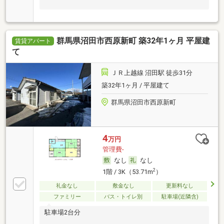
群馬県沼田市西原新町 築32年1ヶ月 平屋建
賃貸アパート
て
ＪＲ上越線 沼田駅 徒歩31分
築32年1ヶ月 / 平屋建て
群馬県沼田市西原新町
4
万円
管理費-
なし
なし
2
1階 / 3K（53.71m
）
礼金なし
敷金なし
更新料なし
ファミリー
バス・トイレ別
駐車場(近隣含)
駐車場2台分