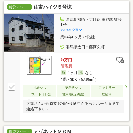
住吉ハイツ５号棟
賃貸アパート
東武伊勢崎・大師線 細谷駅 徒歩
18分
その他の交通
築34年8ヶ月 / 2階建
群馬県太田市藤阿久町
5
万円
管理費-
1ヶ月
なし
2
1階 / 3DK（57.96m
）
礼金なし
更新料なし
ファミリー
バス・トイレ別
駐車場(近隣含)
駐輪場
大家さんから直接お預かり物件☆あっとホーム☆まで
連絡下さい♪
メゾネットＭＧＭ
賃貸アパート