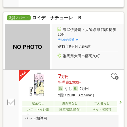
ロイデ ナチューレ Ｂ
賃貸アパート
東武伊勢崎・大師線 細谷駅 徒歩
25分
その他の交通
築13年9ヶ月 / 2階建
群馬県太田市藤阿久町
7
万円
管理費2,300円
なし
9万円
2
2階 / 2LDK（62.58m
）
敷金なし
更新料なし
二人暮らし
バス・トイレ別
駐車場(近隣含)
ペット相談可
ペット相談可