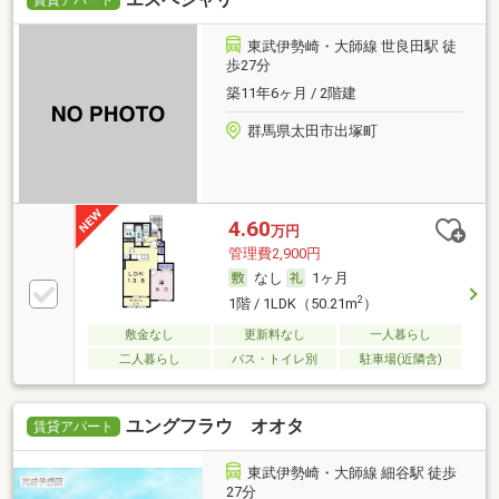
東武伊勢崎・大師線 世良田駅 徒
歩27分
築11年6ヶ月 / 2階建
群馬県太田市出塚町
4.60
万円
管理費2,900円
なし
1ヶ月
2
1階 / 1LDK（50.21m
）
敷金なし
更新料なし
一人暮らし
二人暮らし
バス・トイレ別
駐車場(近隣含)
ユングフラウ オオタ
賃貸アパート
東武伊勢崎・大師線 細谷駅 徒歩
27分