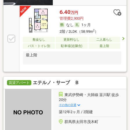
6.40
万円
管理費2,900円
なし
1ヶ月
2
2階 / 2LDK（58.99m
）
敷金なし
更新料なし
二人暮らし
バス・トイレ別
駐車場(近隣含)
最上階
最上階
エテルノ・サーブ Ｂ
賃貸アパート
東武伊勢崎・大師線 韮川駅 徒歩
20分
その他の交通
築12年2ヶ月 / 2階建
群馬県太田市茂木町