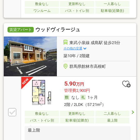
敷金なし
更新料なし
一人暮らし
ワンルーム
バス・トイレ別
駐車場(近隣含)
ウッドヴィラージュ
賃貸アパート
東武小泉線 成島駅 徒歩25分
その他の交通
築10年 / 2階建
群馬県館林市高根町
5.90
万円
管理費2,900円
なし
1ヶ月
2
2階 / 2LDK（57.21m
）
敷金なし
更新料なし
二人暮らし
バス・トイレ別
駐車場(近隣含)
最上階
最上階