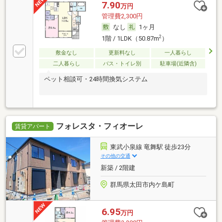
7.90
万円
管理費2,300円
なし
1ヶ月
2
1階 / 1LDK（50.87m
）
敷金なし
更新料なし
一人暮らし
二人暮らし
バス・トイレ別
駐車場(近隣含)
ペット相談可・24時間換気システム
フォレスタ・フィオーレ
賃貸アパート
東武小泉線 竜舞駅 徒歩23分
その他の交通
新築 / 2階建
群馬県太田市内ケ島町
6.95
万円