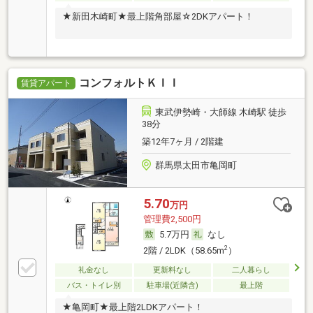
★新田木崎町★最上階角部屋☆2DKアパート！
コンフォルトＫＩＩ
賃貸アパート
東武伊勢崎・大師線 木崎駅 徒歩
38分
築12年7ヶ月 / 2階建
群馬県太田市亀岡町
5.70
万円
管理費2,500円
5.7万円
なし
2
2階 / 2LDK（58.65m
）
礼金なし
更新料なし
二人暮らし
バス・トイレ別
駐車場(近隣含)
最上階
★亀岡町★最上階2LDKアパート！