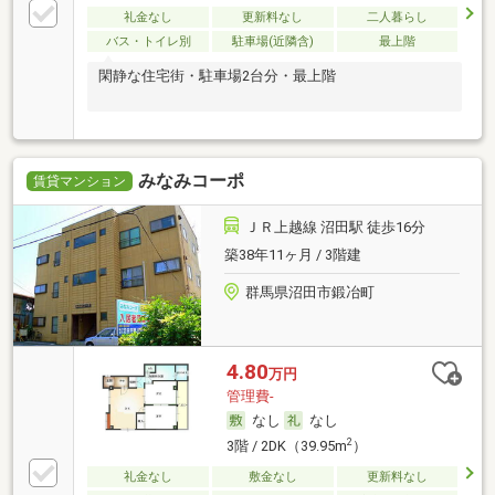
礼金なし
更新料なし
二人暮らし
バス・トイレ別
駐車場(近隣含)
最上階
閑静な住宅街・駐車場2台分・最上階
みなみコーポ
賃貸マンション
ＪＲ上越線 沼田駅 徒歩16分
築38年11ヶ月 / 3階建
群馬県沼田市鍛冶町
4.80
万円
管理費-
なし
なし
2
3階 / 2DK（39.95m
）
礼金なし
敷金なし
更新料なし