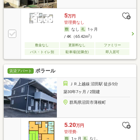
5
万円
管理費なし
なし
1ヶ月
2
/ 4K（65.42m
）
敷金なし
更新料なし
ファミリー
バス・トイレ別
駐車場(近隣含)
即入居可
ポラール
賃貸アパート
ＪＲ上越線 沼田駅 徒歩5分
築30年7ヶ月 / 2階建
群馬県沼田市薄根町
5.20
万円
管理費-
1ヶ月
なし