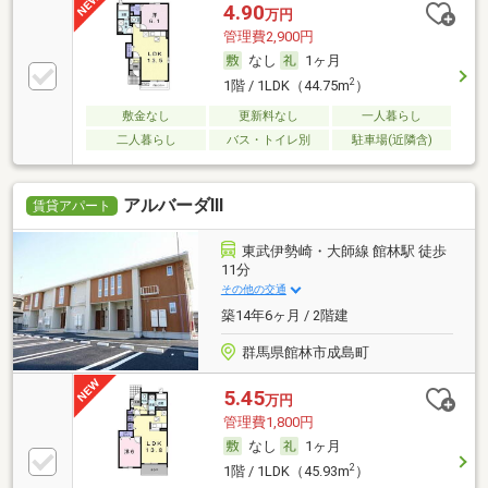
4.90
万円
管理費2,900円
なし
1ヶ月
2
1階 / 1LDK（44.75m
）
敷金なし
更新料なし
一人暮らし
二人暮らし
バス・トイレ別
駐車場(近隣含)
アルバーダⅢ
賃貸アパート
東武伊勢崎・大師線 館林駅 徒歩
11分
その他の交通
築14年6ヶ月 / 2階建
群馬県館林市成島町
5.45
万円
管理費1,800円
なし
1ヶ月
2
1階 / 1LDK（45.93m
）