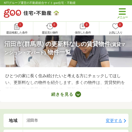
NTTグループ運営の不動産総合サイト goo住宅・不動産
1
0
0
0
最近検索した条件
最近見た物件
保存した条件
お気に入り
沼田市(群馬県) の更新料なしの賃貸物件
(賃貸マ
物件一覧
ンション・アパート)
ひとつの家に長く住み続けたいと考える方にチェックしてほし
い、更新料なしの物件を紹介します。多くの物件は、賃貸契約を
更新する際に費用が発生します。更新のたびに家賃1～2カ月分を
続きを見る
支払わなければならないので、支出が増える点がデメリットだと
いえるでしょう。更新料なしの物件なら支出を抑えられるため、
お気に入りのお部屋に長く住めますよ。
地域
変更する
沼田市