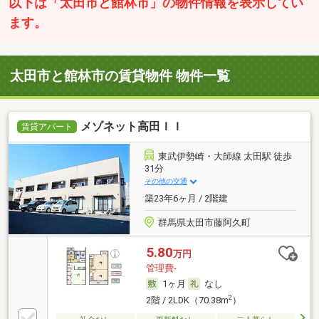
以下は「太田市と館林市」の物件情報を表示してい
ます。
太田市と館林市の賃貸物件 物件一覧
メゾネット高田ＩＩ
賃貸アパート
東武伊勢崎・大師線 太田駅 徒歩
31分
その他の交通
築23年6ヶ月 / 2階建
群馬県太田市藤阿久町
5.80
万円
管理費-
1ヶ月
なし
2
2階 / 2LDK（70.38m
）