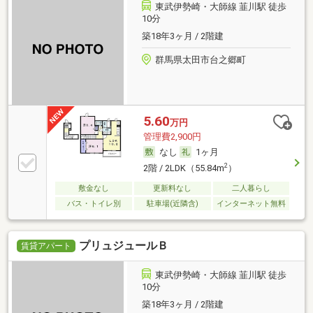
東武伊勢崎・大師線 韮川駅 徒歩
10分
築18年3ヶ月 / 2階建
群馬県太田市台之郷町
5.60
万円
管理費2,900円
なし
1ヶ月
2
2階 / 2LDK（55.84m
）
敷金なし
更新料なし
二人暮らし
バス・トイレ別
駐車場(近隣含)
インターネット無料
プリュジュールＢ
賃貸アパート
東武伊勢崎・大師線 韮川駅 徒歩
10分
築18年3ヶ月 / 2階建