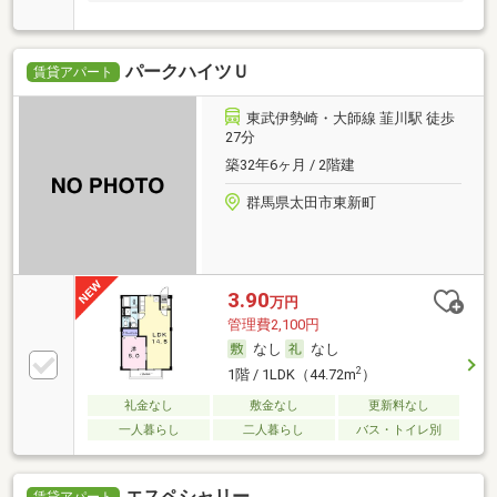
パークハイツＵ
賃貸アパート
東武伊勢崎・大師線 韮川駅 徒歩
27分
築32年6ヶ月 / 2階建
群馬県太田市東新町
3.90
万円
管理費2,100円
なし
なし
2
1階 / 1LDK（44.72m
）
礼金なし
敷金なし
更新料なし
一人暮らし
二人暮らし
バス・トイレ別
エスペシャリー
賃貸アパート