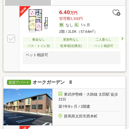
6.40
万円
管理費2,300円
なし
1ヶ月
2
2階 / 2LDK（57.64m
）
敷金なし
更新料なし
二人暮らし
バス・トイレ別
駐車場(近隣含)
ペット相談可
ペット相談可
オークガーデン Ⅱ
賃貸アパート
東武伊勢崎・大師線 太田駅 徒歩
22分
築1年8ヶ月 / 2階建
群馬県太田市西本町