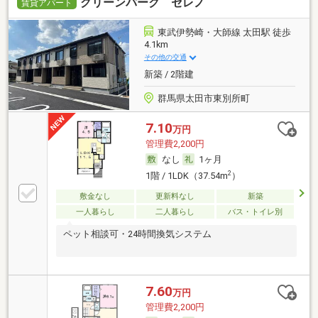
グリーンパーク セレノ
賃貸アパート
東武伊勢崎・大師線 太田駅 徒歩
4.1km
その他の交通
新築 / 2階建
群馬県太田市東別所町
7.10
万円
管理費2,200円
なし
1ヶ月
2
1階 / 1LDK（37.54m
）
敷金なし
更新料なし
新築
一人暮らし
二人暮らし
バス・トイレ別
ペット相談可・24時間換気システム
7.60
万円
管理費2,200円