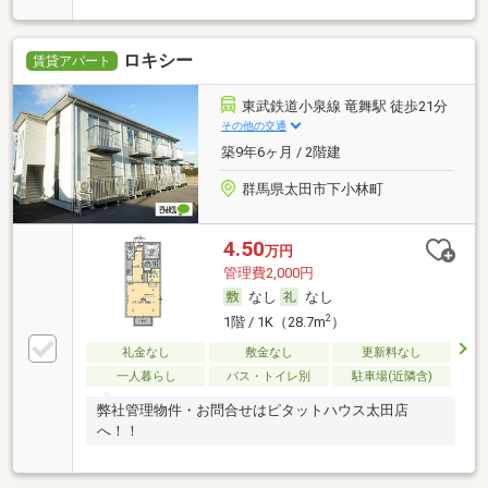
ロキシー
賃貸アパート
東武鉄道小泉線 竜舞駅 徒歩21分
その他の交通
築9年6ヶ月 / 2階建
群馬県太田市下小林町
4.50
万円
管理費2,000円
なし
なし
2
1階 / 1K（28.7m
）
礼金なし
敷金なし
更新料なし
一人暮らし
バス・トイレ別
駐車場(近隣含)
弊社管理物件・お問合せはピタットハウス太田店
へ！！