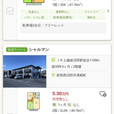
2
1階 / 3DK（47.76m
）
礼金なし
更新料なし
ファミリー
バス・トイレ別
駐車場(近隣含)
南向き
駐車場2台分・フリーレント
シャルマン
賃貸アパート
ＪＲ上越線沼田駅徒歩1100m
築30年5ヶ月 / 2階建
群馬県沼田市薄根町
5.30
万円
管理費なし
1ヶ月
なし
2
2階 / 2LDK（49.76m
）