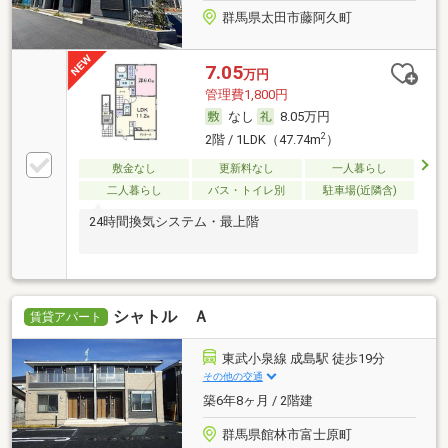
群馬県太田市藤阿久町
7.05
万円
管理費1,800円
なし
8.05万円
2
2階 / 1LDK（47.74m
）
敷金なし
更新料なし
一人暮らし
二人暮らし
バス・トイレ別
駐車場(近隣含)
24時間換気システム・最上階
シャトル Ａ
賃貸アパート
東武小泉線 成島駅 徒歩19分
その他の交通
築6年8ヶ月 / 2階建
群馬県館林市富士原町