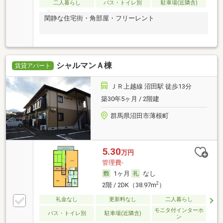
二人暮らし
バス・トイレ別
駐車場(近隣含)
閑静な住宅街・角部屋・フリーレント
シャルマンＡ棟
賃貸アパート
ＪＲ上越線 沼田駅 徒歩13分
築30年5ヶ月 / 2階建
群馬県沼田市薄根町
5.30
万円
管理費-
1ヶ月
なし
2
2階 / 2DK（38.97m
）
礼金なし
更新料なし
二人暮らし
モニタ付インターホ
バス・トイレ別
駐車場(近隣含)
ン