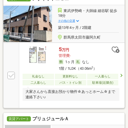
東武伊勢崎・大師線 細谷駅 徒歩
18分
その他の交通
築13年4ヶ月 / 2階建
群馬県太田市藤阿久町
5
万円
管理費-
1ヶ月
なし
2
1階 / 1LDK（43.06m
）
礼金なし
更新料なし
一人暮らし
二人暮らし
バス・トイレ別
駐車場(近隣含)
大家さんから直接お預かり物件☆あっとホーム☆まで
連絡下さい♪
プリュジュールＡ
賃貸アパート