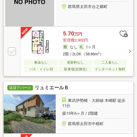
群馬県太田市台之郷町
5.70
万円
管理費2,900円
なし
1ヶ月
2
2階 / 2LDK（58.86m
）
敷金なし
更新料なし
二人暮らし
バス・トイレ別
駐車場(近隣含)
インターネット無料
リュミエールＢ
賃貸アパート
東武伊勢崎・大師線 木崎駅 徒歩
11分
築15年6ヶ月 / 2階建
群馬県太田市中根町