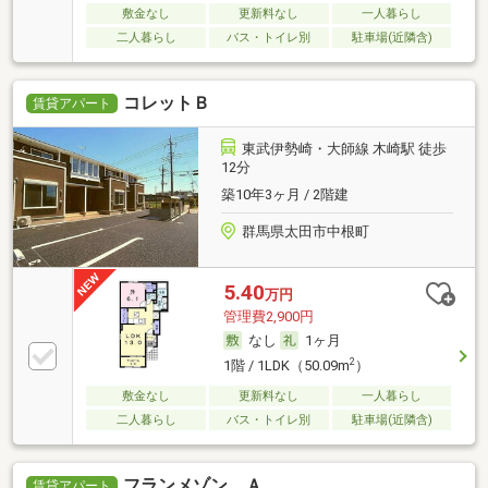
敷金なし
更新料なし
一人暮らし
二人暮らし
バス・トイレ別
駐車場(近隣含)
コレットＢ
賃貸アパート
東武伊勢崎・大師線 木崎駅 徒歩
12分
築10年3ヶ月 / 2階建
群馬県太田市中根町
5.40
万円
管理費2,900円
なし
1ヶ月
2
1階 / 1LDK（50.09m
）
敷金なし
更新料なし
一人暮らし
二人暮らし
バス・トイレ別
駐車場(近隣含)
フランメゾン Ａ
賃貸アパート