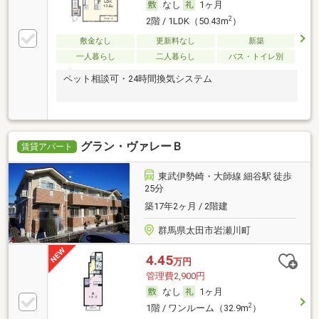
なし
1ヶ月
2
2階 / 1LDK（50.43m
）
敷金なし
更新料なし
新築
一人暮らし
二人暮らし
バス・トイレ別
ペット相談可・24時間換気システム
グラン・ヴァレーＢ
賃貸アパート
東武伊勢崎・大師線 細谷駅 徒歩
25分
築17年2ヶ月 / 2階建
群馬県太田市岩瀬川町
4.45
万円
管理費2,900円
なし
1ヶ月
2
1階 / ワンルーム（32.9m
）