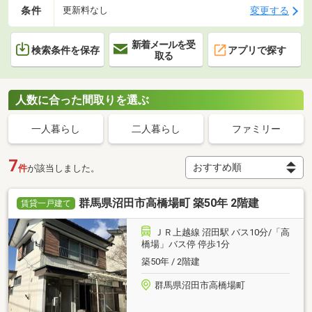
条件
変更する
更新料なし
新着メールを受
検索条件を保存
アプリで探す
取る
人数に合った間取りを選ぶ
一人暮らし
二人暮らし
ファミリー
7
件
が該当しました。
群馬県沼田市高橋場町 築50年 2階建
賃貸一戸建て
ＪＲ上越線 沼田駅 バス10分/「高
橋場」バス停 停歩1分
築50年 / 2階建
群馬県沼田市高橋場町