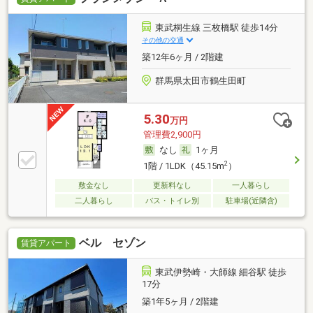
東武桐生線 三枚橋駅 徒歩14分
その他の交通
築12年6ヶ月 / 2階建
群馬県太田市鶴生田町
5.30
万円
管理費2,900円
なし
1ヶ月
2
1階 / 1LDK（45.15m
）
敷金なし
更新料なし
一人暮らし
二人暮らし
バス・トイレ別
駐車場(近隣含)
ベル セゾン
賃貸アパート
東武伊勢崎・大師線 細谷駅 徒歩
17分
築1年5ヶ月 / 2階建