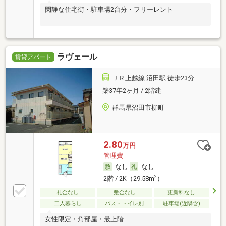
閑静な住宅街・駐車場2台分・フリーレント
ラヴェール
賃貸アパート
ＪＲ上越線 沼田駅 徒歩23分
築37年2ヶ月 / 2階建
群馬県沼田市柳町
2.80
万円
管理費-
なし
なし
2
2階 / 2K（29.58m
）
礼金なし
敷金なし
更新料なし
二人暮らし
バス・トイレ別
駐車場(近隣含)
女性限定・角部屋・最上階