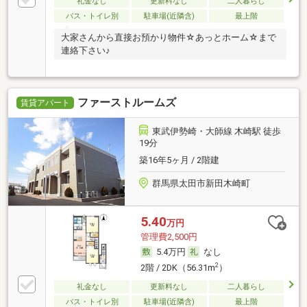
礼金なし
更新料なし
二人暮らし
バス・トイレ別
駐車場(近隣含)
最上階
大家さんから直接お預かり物件☆あっとホーム☆まで
連絡下さい♪
ファーストルームズ
賃貸アパート
東武伊勢崎・大師線 木崎駅 徒歩
19分
築16年5ヶ月 / 2階建
群馬県太田市新田木崎町
5.40
万円
管理費2,500円
5.4万円
なし
2
2階 / 2DK（56.31m
）
礼金なし
更新料なし
二人暮らし
バス・トイレ別
駐車場(近隣含)
最上階