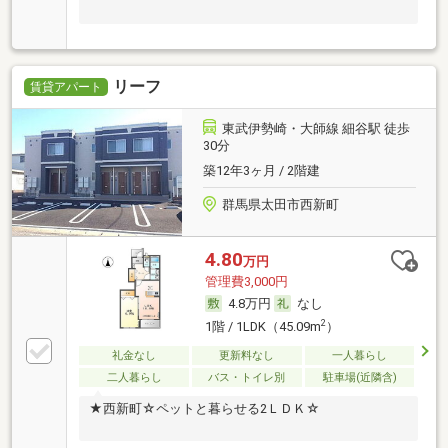
リーフ
賃貸アパート
東武伊勢崎・大師線 細谷駅 徒歩
30分
築12年3ヶ月 / 2階建
群馬県太田市西新町
4.80
万円
管理費3,000円
4.8万円
なし
2
1階 / 1LDK（45.09m
）
礼金なし
更新料なし
一人暮らし
二人暮らし
バス・トイレ別
駐車場(近隣含)
★西新町☆ペットと暮らせる2ＬＤＫ☆