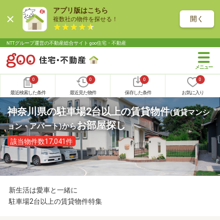
アプリ版はこちら
開く
複数社の物件を探せる！
NTTグループ運営の不動産総合サイト goo住宅・不動産
0
0
0
0
最近検索した条件
最近見た物件
保存した条件
お気に入り
神奈川県の駐車場2台以上の賃貸物件
(賃貸マンシ
お部屋探し
ョン・アパート)
から
該当物件数17,041件
新生活は愛車と一緒に
駐車場2台以上の賃貸物件特集