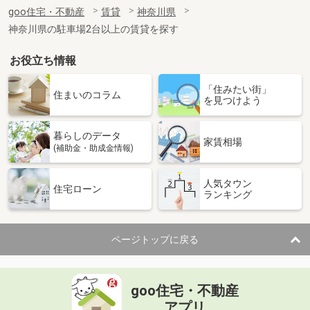
住 所
神奈川県相模原市緑区相原４丁目
goo住宅・不動産
賃貸
神奈川県
専有面積
19.87m²
神奈川県の駐車場2台以上の賃貸を探す
間取り
1K
お役立ち情報
神奈川県横浜市神奈川区子安通１
「住みたい街」
価 格
7.50万円
住まいのコラム
を見つけよう
住 所
神奈川県横浜市神奈川区子安通１
専有面積
24.74m²
暮らしのデータ
間取り
1K
家賃相場
(補助金・助成金情報)
神奈川県横浜市港北区日吉５
人気タウン
住宅ローン
ランキング
価 格
9.30万円
住 所
神奈川県横浜市港北区日吉５
専有面積
19.87m²
ページトップに戻る
間取り
1K
神奈川県横浜市港北区日吉２
goo住宅・不動産
価 格
5.50万円
アプリ