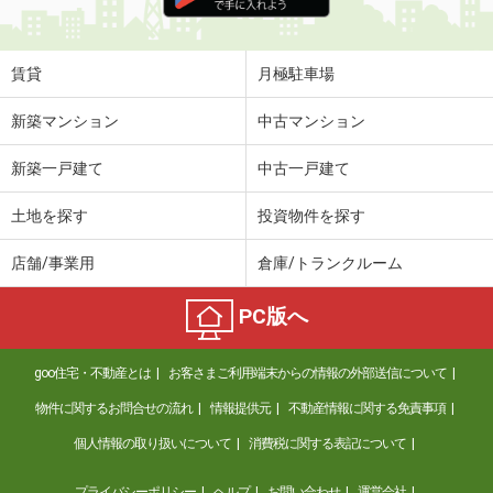
住 所
神奈川県横浜市港北区小机町
専有面積
23.18m²
間取り
1K
賃貸
月極駐車場
神奈川県平塚市錦町
新築マンション
中古マンション
価 格
6.30万円
新築一戸建て
中古一戸建て
住 所
神奈川県平塚市錦町
専有面積
19.87m²
土地を探す
投資物件を探す
間取り
1K
店舗/事業用
倉庫/トランクルーム
神奈川県横浜市港北区樽町１丁目
PC版へ
価 格
10.30万円
住 所
神奈川県横浜市港北区樽町１丁目
goo住宅・不動産とは
お客さまご利用端末からの情報の外部送信について
専有面積
20.28m²
間取り
1K
物件に関するお問合せの流れ
情報提供元
不動産情報に関する免責事項
個人情報の取り扱いについて
消費税に関する表記について
神奈川県川崎市多摩区登戸
プライバシーポリシー
ヘルプ
お問い合わせ
運営会社