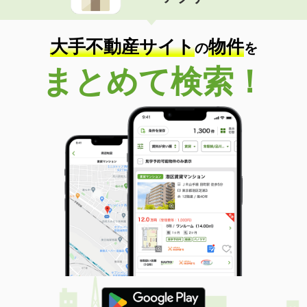
住 所
神奈川県横浜市港北区日吉２
専有面積
20m²
間取り
1K
大手不動産サイト
物件
の
を
神奈川県横浜市金沢区六浦１丁目
まとめて検索！
価 格
10.40万円
住 所
神奈川県横浜市金沢区六浦１丁目
専有面積
26.14m²
間取り
1K
神奈川県横浜市金沢区六浦１丁目
価 格
10.40万円
住 所
神奈川県横浜市金沢区六浦１丁目
専有面積
26.14m²
間取り
1K
神奈川県横浜市港北区小机町
価 格
8.70万円