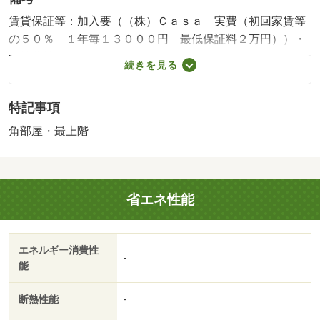
賃貸保証等：加入要（（株）Ｃａｓａ 実費（初回家賃等
の５０％ １年毎１３０００円 最低保証料２万円））・
維持費等：プレミアムサポート２４／月１，５００円／
続きを見る
月・コンビニへ７００ｍ。庁舎へ１５００ｍ。住宅街に立
地。お部屋探しはエイブルネットワーク岐阜西店へ！・駐
特記事項
輪場：有/鍵交換 16500円/修繕分担金 50000円
角部屋・最上階
省エネ性能
エネルギー消費性
-
能
断熱性能
-