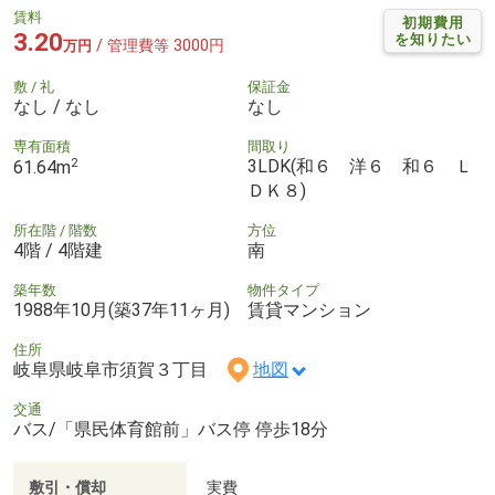
賃料
初期費用
3.20
を知りたい
/ 管理費等 3000円
万円
敷 / 礼
保証金
なし / なし
なし
専有面積
間取り
2
3LDK(和６ 洋６ 和６ Ｌ
61.64m
ＤＫ８)
所在階 / 階数
方位
4階 / 4階建
南
築年数
物件タイプ
1988年10月(築37年11ヶ月)
賃貸マンション
住所
岐阜県岐阜市須賀３丁目
地図
交通
バス/「県民体育館前」バス停 停歩18分
敷引・償却
実費