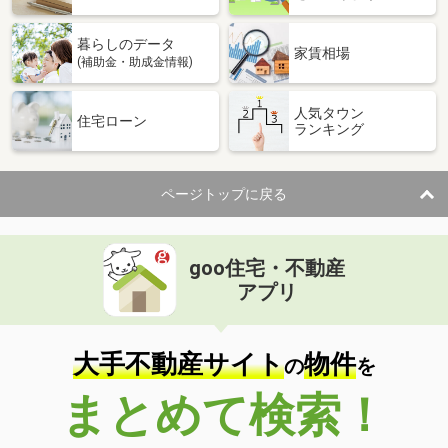
暮らしのデータ
家賃相場
(補助金・助成金情報)
人気タウン
住宅ローン
ランキング
ページトップに戻る
goo住宅・不動産
アプリ
大手不動産サイト
物件
の
を
まとめて検索！