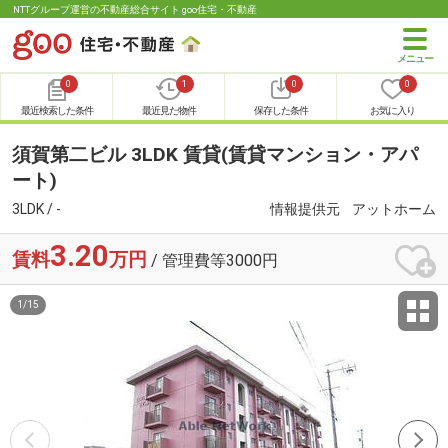
NTTグループ運営の不動産総合サイト goo住宅・不動産
0
1
0
0
最近検索した条件
最近見た物件
保存した条件
お気に入り
須賀第二ビル 3LDK 賃貸(賃貸マンション・アパ
ート)
3LDK / -
情報提供元
アットホーム
3.20
賃料
万円
/ 管理費等3000円
1
/
15