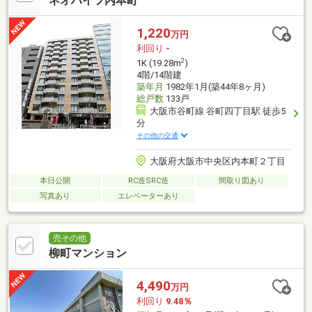
ネオハイツ内本町
1,220
万円
利回り
-
2
1K (19.28m
)
4階/14階建
築年月
1982年1月(築44年8ヶ月)
総戸数
133戸
大阪市谷町線 谷町四丁目駅 徒歩5
分
その他の交通
大阪府大阪市中央区内本町２丁目
本日公開
RC造SRC造
間取り図あり
写真あり
エレベーターあり
売その他
柳町マンション
4,490
万円
利回り
9.48％