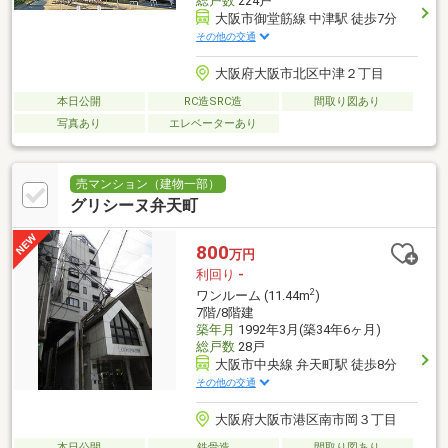
総戸数
224戸
大阪市御堂筋線 中津駅 徒歩7分
その他の交通
大阪府大阪市北区中津２丁目
本日公開
RC造SRC造
間取り図あり
写真あり
エレベーターあり
売マンション（建物一部）
グリシーヌ弁天町
800
万円
利回り
-
2
ワンルーム (11.44m
)
7階/8階建
築年月
1992年3月(築34年6ヶ月)
総戸数
28戸
大阪市中央線 弁天町駅 徒歩8分
その他の交通
大阪府大阪市港区南市岡３丁目
本日公開
鉄骨造
間取り図あり