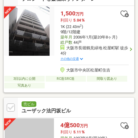
1,500
万円
利回り
5.04％
2
1K (22.43m
)
9階/12階建
築年月
2006年1月(築20年8ヶ月)
総戸数
44戸
大阪市長堀鶴見緑地 松屋町駅 徒歩
4分
その他の交通
大阪市中央区松屋町住吉
3日以内に公開
RC造SRC造
間取り図あり
写真あり
売ビル
ユーザック法円坂ビル
4億500
万円
利回り
5.11％