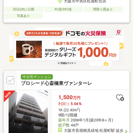
大阪市中央区松屋町住吉
3日以内に公開
RC造SRC造
間取り図あり
写真あり
中古売マンション
プロシード心斎橋東ヴァンターレ
1,500
万円
利回り
5.04％
2
1K (22.43m
)
9階/12階建
築年月
2006年1月(築20年8ヶ月)
総戸数
44戸
大阪市長堀鶴見緑地 松屋町駅 徒歩