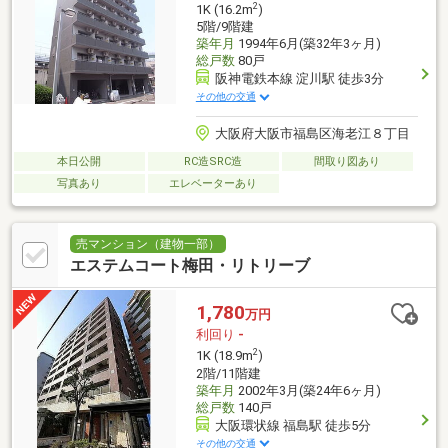
2
1K (16.2m
)
5階/9階建
築年月
1994年6月(築32年3ヶ月)
総戸数
80戸
阪神電鉄本線 淀川駅 徒歩3分
その他の交通
大阪府大阪市福島区海老江８丁目
本日公開
RC造SRC造
間取り図あり
写真あり
エレベーターあり
売マンション（建物一部）
エステムコート梅田・リトリーブ
1,780
万円
利回り
-
2
1K (18.9m
)
2階/11階建
築年月
2002年3月(築24年6ヶ月)
総戸数
140戸
大阪環状線 福島駅 徒歩5分
その他の交通