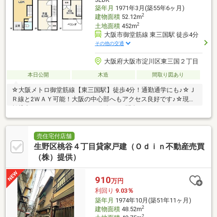
築年月
1971年3月(築55年6ヶ月)
2
建物面積
52.12m
2
土地面積
452m
大阪市御堂筋線 東三国駅 徒歩4分
その他の交通
大阪府大阪市淀川区東三国２丁目
本日公開
木造
間取り図あり
☆大阪メトロ御堂筋線【東三国駅】徒歩4分！通勤通学にも♪☆Ｊ
Ｒ線と2ＷＡＹ可能！大阪の中心部へもアクセス良好です♪☆現況
賃貸中・オーナーチェンジ！お気軽にお問合せください♪
売住宅付店舗
生野区桃谷４丁目貸家戸建（Ｏｄｉｎ不動産売買
（株）提供）
910
万円
利回り
9.03％
築年月
1974年10月(築51年11ヶ月)
2
建物面積
48.52m
2