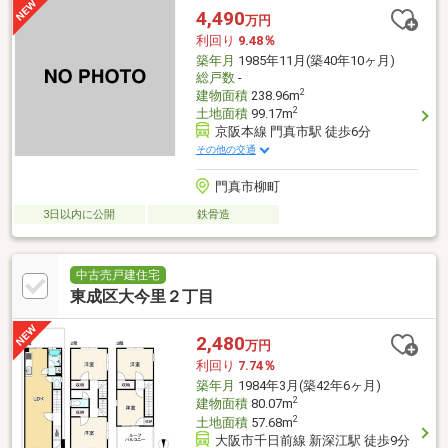
4,490
万円
利回り
9.48％
築年月
1985年11月(築40年10ヶ月)
総戸数
-
2
建物面積
238.96m
2
土地面積
99.17m
京阪本線 門真市駅 徒歩6分
その他の交通
門真市柳町
3日以内に公開
鉄骨造
中古売戸建住宅
東成区大今里２丁目
2,480
万円
利回り
7.74％
築年月
1984年3月(築42年6ヶ月)
2
建物面積
80.07m
2
土地面積
57.68m
大阪市千日前線 新深江駅 徒歩9分