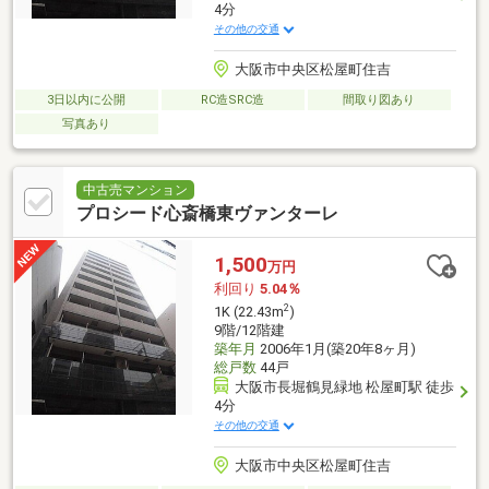
4分
その他の交通
大阪市中央区松屋町住吉
3日以内に公開
RC造SRC造
間取り図あり
写真あり
中古売マンション
プロシード心斎橋東ヴァンターレ
1,500
万円
利回り
5.04％
2
1K (22.43m
)
9階/12階建
築年月
2006年1月(築20年8ヶ月)
総戸数
44戸
大阪市長堀鶴見緑地 松屋町駅 徒歩
4分
その他の交通
大阪市中央区松屋町住吉