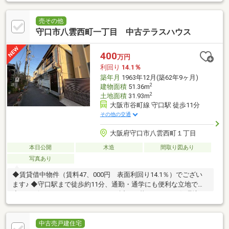
売その他
守口市八雲西町一丁目 中古テラスハウス
400
万円
利回り
14.1％
築年月
1963年12月(築62年9ヶ月)
2
建物面積
51.36m
2
土地面積
31.93m
大阪市谷町線 守口駅 徒歩11分
その他の交通
大阪府守口市八雲西町１丁目
本日公開
木造
間取り図あり
写真あり
◆賃貸借中物件（賃料47、000円 表面利回り14.1％）でござい
ます♪ ◆守口駅まで徒歩約11分、通勤・通学にも便利な立地です♪
◆コンビニやスーパーマーケットも近く、暮らしやすい住環境で
す♪
中古売戸建住宅