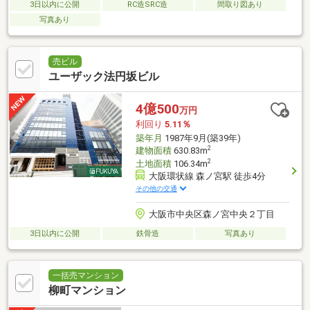
3日以内に公開
RC造SRC造
間取り図あり
写真あり
売ビル
ユーザック法円坂ビル
4億500
万円
利回り
5.11％
築年月
1987年9月(築39年)
2
建物面積
630.83m
2
土地面積
106.34m
大阪環状線 森ノ宮駅 徒歩4分
その他の交通
大阪市中央区森ノ宮中央２丁目
3日以内に公開
鉄骨造
写真あり
一括売マンション
柳町マンション