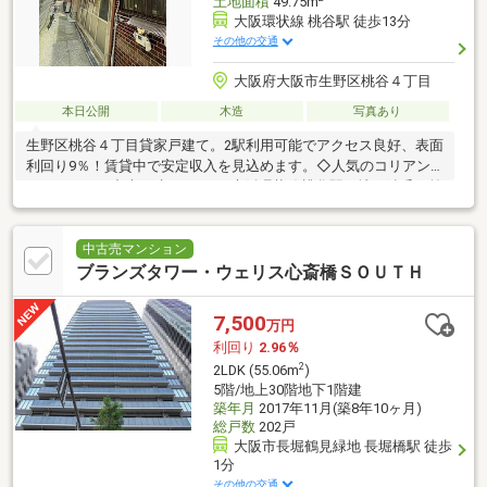
土地面積
49.75m
大阪環状線 桃谷駅 徒歩13分
その他の交通
大阪府大阪市生野区桃谷４丁目
本日公開
木造
写真あり
生野区桃谷４丁目貸家戸建て。2駅利用可能でアクセス良好、表面
利回り9％！賃貸中で安定収入を見込めます。◇人気のコリアン
タウンすぐの中古戸建て！！ JR大阪環状線桃谷駅と地下鉄千日前
線鶴橋駅の2駅利用
中古売マンション
ブランズタワー・ウェリス心斎橋ＳＯＵＴＨ
7,500
万円
利回り
2.96％
2
2LDK (55.06m
)
5階/地上30階地下1階建
築年月
2017年11月(築8年10ヶ月)
総戸数
202戸
大阪市長堀鶴見緑地 長堀橋駅 徒歩
1分
その他の交通