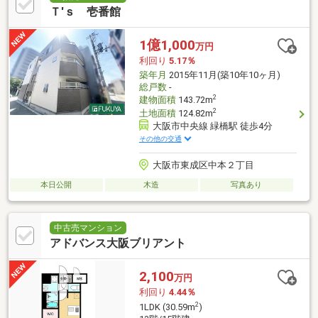
Ｔ'ｓ 壱番館
1億1,000
万円
利回り
5.17％
築年月
2015年11月(築10年10ヶ月)
総戸数
-
2
建物面積
143.72m
2
土地面積
124.82m
大阪市中央線 緑橋駅 徒歩4分
その他の交通
大阪市東成区中本２丁目
本日公開
木造
写真あり
中古売マンション
アドバンス大阪ブリアント
2,100
万円
利回り
4.44％
2
1LDK (30.59m
)