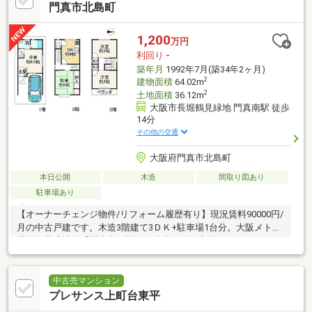
門真市北島町
1,200
万円
利回り
-
築年月
1992年7月(築34年2ヶ月)
2
建物面積
64.02m
2
土地面積
36.12m
大阪市長堀鶴見緑地 門真南駅 徒歩
14分
その他の交通
大阪府門真市北島町
本日公開
木造
間取り図あり
駐車場あり
【オーナーチェンジ物件/リフォーム履歴有り】現況賃料90000円/
月の中古戸建です。木造3階建て3ＤＫ+駐車場1台分。大阪メトロ
長堀鶴見緑地線「門真南」駅まで徒歩14分の立地です！
中古売マンション
プレサンス上町台東平