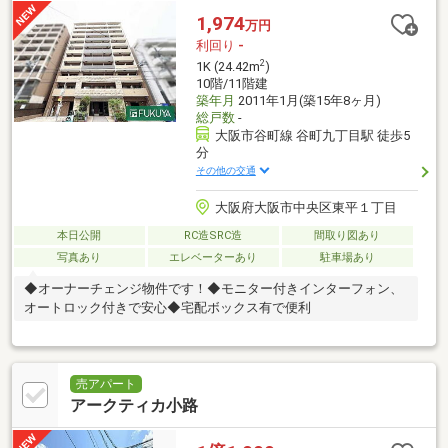
1,974
万円
利回り
-
2
1K (24.42m
)
10階/11階建
築年月
2011年1月(築15年8ヶ月)
総戸数
-
大阪市谷町線 谷町九丁目駅 徒歩5
分
その他の交通
大阪府大阪市中央区東平１丁目
本日公開
RC造SRC造
間取り図あり
写真あり
エレベーターあり
駐車場あり
◆オーナーチェンジ物件です！◆モニター付きインターフォン、
オートロック付きで安心◆宅配ボックス有で便利
売アパート
アークティカ小路