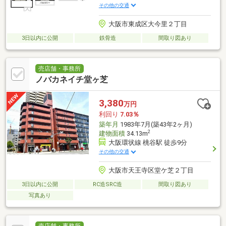
その他の交通
大阪市東成区大今里２丁目
3日以内に公開
鉄骨造
間取り図あり
売店舗・事務所
ノバカネイチ堂ヶ芝
3,380
万円
利回り
7.03％
築年月
1983年7月(築43年2ヶ月)
2
建物面積
34.13m
大阪環状線 桃谷駅 徒歩9分
その他の交通
大阪市天王寺区堂ケ芝２丁目
3日以内に公開
RC造SRC造
間取り図あり
写真あり
売店舗・事務所