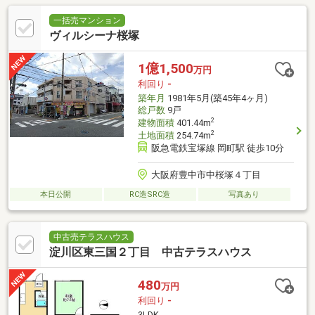
一括売マンション
ヴィルシーナ桜塚
1億1,500
万円
利回り
-
築年月
1981年5月(築45年4ヶ月)
総戸数
9戸
2
建物面積
401.44m
2
土地面積
254.74m
阪急電鉄宝塚線 岡町駅 徒歩10分
大阪府豊中市中桜塚４丁目
本日公開
RC造SRC造
写真あり
中古売テラスハウス
淀川区東三国２丁目 中古テラスハウス
480
万円
利回り
-
3LDK