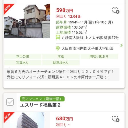
598
万円
利回り
12.04％
築年月
1994年11月(築31年10ヶ月)
2
建物面積
103.68m
2
土地面積
116.52m
近鉄南大阪線 上ノ太子駅 徒歩27分
大阪府南河内郡太子町大字山田
本日公開
木造
間取り図あり
写真あり
駐車場あり
家賃６万円のオーナーチェンジ物件！利回り１２．０４％です！
弊社にてリフォーム済！新耐震４ＬＤＫの車庫付き一戸建て！
売マンション（建物一部）
エスリード福島第２
680
万円
利回り
-