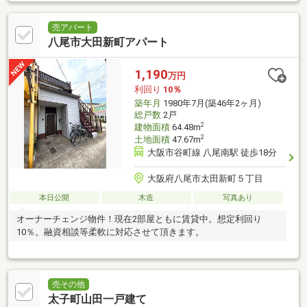
売アパート
八尾市大田新町アパート
1,190
万円
利回り
10％
築年月
1980年7月(築46年2ヶ月)
総戸数
2戸
2
建物面積
64.48m
2
土地面積
47.67m
大阪市谷町線 八尾南駅 徒歩18分
大阪府八尾市太田新町５丁目
本日公開
木造
写真あり
オーナーチェンジ物件！現在2部屋ともに賃貸中。想定利回り
10％。融資相談等柔軟に対応させて頂きます。
売その他
太子町山田一戸建て