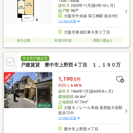
13階/15階建
築年月
2020年11月(築5年10ヶ月)
総戸数
98戸
大阪市中央線 深江橋駅 徒歩9分
その他の交通
大阪市東成区東今里２丁目
本日公開
RC造SRC造
間取り図あり
中古売戸建住宅
戸建賃貸 豊中市上野西４丁目 １，１９０万
1,190
万円
利回り
6.05％
築年月
1966年1月(築60年8ヶ月)
2
建物面積
44.4m
2
土地面積
47.73m
大阪モノレール本線 柴原阪大前駅
徒歩12分
その他の交通
豊中市上野西４丁目