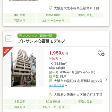
大阪府大阪市福島区福島６丁目
本日公開
RC造SRC造
間取り図あり
写真あり
エレベーターあり
売マンション（建物一部）
プレサンス心斎橋モデルノ
1,950
万円
利回り
-
2
1K (25.56m
)
5階/14階建
築年月
2004年3月(築22年6ヶ月)
総戸数
98戸
大阪市御堂筋線 心斎橋駅 徒歩7分
その他の交通
大阪府大阪市中央区博労町３丁目
本日公開
RC造SRC造
間取り図あり
写真あり
エレベーターあり