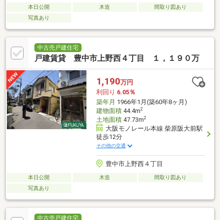
本日公開
木造
間取り図あり
写真あり
中古売戸建住宅
戸建賃貸 豊中市上野西４丁目 １，１９０万
1,190
万円
利回り
6.05％
築年月
1966年1月(築60年8ヶ月)
2
建物面積
44.4m
2
土地面積
47.73m
大阪モノレール本線 柴原阪大前駅
徒歩12分
その他の交通
豊中市上野西４丁目
本日公開
木造
間取り図あり
写真あり
中古売戸建住宅