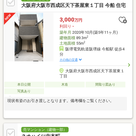
大阪府大阪市西成区天下茶屋東１丁目 今船 住宅
3,000
万円
利回り
-
築年月
2020年10月(築5年11ヶ月)
2
建物面積
89.3m
2
土地面積
55m
阪堺電気軌道阪堺線 今船駅 徒歩4
分
その他の交通
大阪府大阪市西成区天下茶屋東１
丁目
本日公開
木造
間取り図あり
写真あり
現状有姿のお引き渡しとなります。備考欄をご覧ください。
売マンション（建物一部）