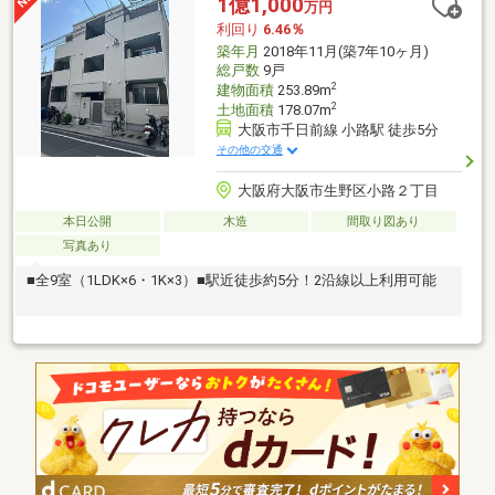
1億1,000
万円
利回り
6.46％
築年月
2018年11月(築7年10ヶ月)
総戸数
9戸
2
建物面積
253.89m
2
土地面積
178.07m
大阪市千日前線 小路駅 徒歩5分
その他の交通
大阪府大阪市生野区小路２丁目
本日公開
木造
間取り図あり
写真あり
■全9室（1LDK×6・1K×3）■駅近徒歩約5分！2沿線以上利用可能