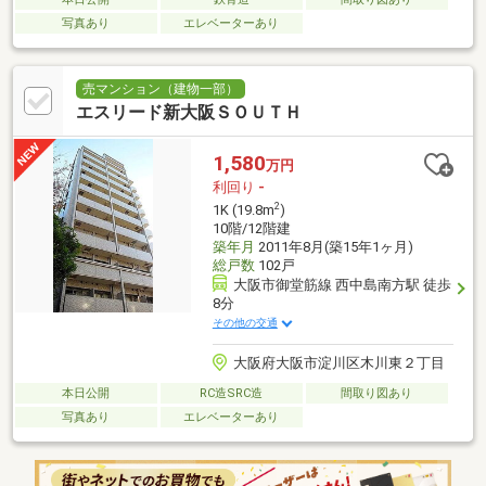
写真あり
エレベーターあり
売マンション（建物一部）
エスリード新大阪ＳＯＵＴＨ
1,580
万円
利回り
-
2
1K (19.8m
)
10階/12階建
築年月
2011年8月(築15年1ヶ月)
総戸数
102戸
大阪市御堂筋線 西中島南方駅 徒歩
8分
その他の交通
大阪府大阪市淀川区木川東２丁目
本日公開
RC造SRC造
間取り図あり
写真あり
エレベーターあり