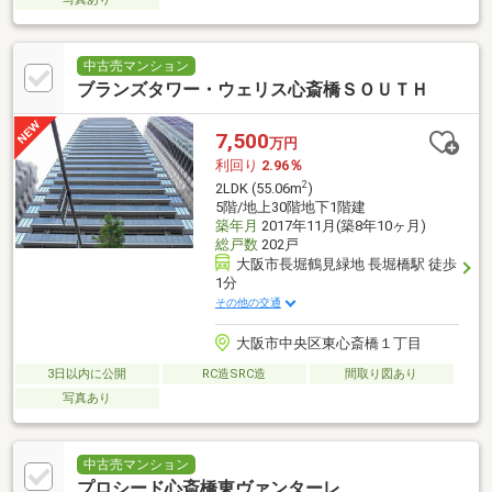
中古売マンション
ブランズタワー・ウェリス心斎橋ＳＯＵＴＨ
7,500
万円
利回り
2.96％
2
2LDK (55.06m
)
5階/地上30階地下1階建
築年月
2017年11月(築8年10ヶ月)
総戸数
202戸
大阪市長堀鶴見緑地 長堀橋駅 徒歩
1分
その他の交通
大阪市中央区東心斎橋１丁目
3日以内に公開
RC造SRC造
間取り図あり
写真あり
中古売マンション
プロシード心斎橋東ヴァンターレ