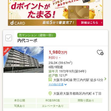
売マンション（建物一部）
内代コーポ
1,980
万円
利回り
-
2
2SLDK (59.67m
)
6階/9階建
築年月
1972年9月(築54年)
総戸数
121戸
大阪市谷町線 野江内代駅 徒歩12分
その他の交通
大阪府大阪市都島区内代町４丁目
本日公開
RC造SRC造
間取り図あり
写真あり
エレベーターあり