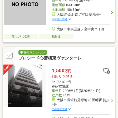
築年月
1987年9月(築39年)
2
建物面積
630.83m
2
土地面積
106.34m
大阪環状線 森ノ宮駅 徒歩4分
その他の交通
大阪市中央区森ノ宮中央２丁目
3日以内に公開
鉄骨造
中古売マンション
プロシード心斎橋東ヴァンターレ
1,500
万円
利回り
5.04％
2
1K (22.43m
)
9階/12階建
築年月
2006年1月(築20年8ヶ月)
総戸数
44戸
大阪市長堀鶴見緑地 松屋町駅 徒歩
4分
その他の交通