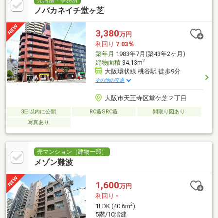
ノバカネイチ堂ヶ芝
3,380
万円
利回り
7.03％
築年月
1983年7月(築43年2ヶ月)
2
建物面積
34.13m
大阪環状線 桃谷駅 徒歩9分
その他の交通
大阪市天王寺区堂ケ芝２丁目
3日以内に公開
RC造SRC造
間取り図あり
写真あり
売マンション（建物一部）
メゾン難波
1,600
万円
利回り
-
2
1LDK (40.6m
)
5階/10階建