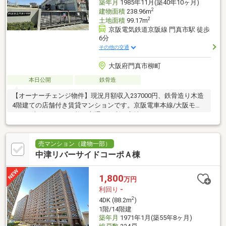
築年月
1985年11月(築40年10ヶ月)
2
建物面積
238.96m
2
土地面積
99.17m
京阪電気鉄道京阪線 門真市駅 徒歩
6分
その他の交通
大阪府門真市柳町
本日公開
鉄骨造
【オーナーチェンジ物件】現況月額収入237000円、鉄骨造り木造
4階建ての店舗付き賃貸マンションです。京阪電車本線/大阪モノ
レール本線の2WAY可能と交通に便利な立地です♪
売マンション（建物一部）
中津リバーサイドコーポＡ棟
1,800
万円
利回り
-
2
4DK (88.2m
)
1階/14階建
築年月
1971年1月(築55年8ヶ月)