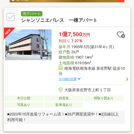
売アパート
シャンソニエパレス 一棟アパート
1億7,500
万円
利回り
7.27％
築年月
1995年5月(築31年4ヶ月)
総戸数
26戸
2
建物面積
1907.14m
2
土地面積
619.05m
南海電鉄南海本線 泉佐野駅 徒歩10
分
その他の交通
大阪府泉佐野市上町１丁目
本日公開
鉄骨造
間取り図あり
写真あり
駐車場あり
■2023年10月改装リフォーム済！■26戸満室賃貸中！■2沿線以上
利用可能！