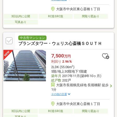
大阪市中央区東心斎橋１丁目
3日以内に公開
RC造SRC造
間取り図あり
写真あり
中古売マンション
ブランズタワー・ウェリス心斎橋ＳＯＵＴＨ
7,500
万円
利回り
2.96％
2
2LDK (55.06m
)
5階/地上30階地下1階建
築年月
2017年11月(築8年10ヶ月)
総戸数
202戸
大阪市長堀鶴見緑地 長堀橋駅 徒歩
1分
その他の交通
大阪市中央区東心斎橋１丁目
3日以内に公開
RC造SRC造
間取り図あり
写真あり