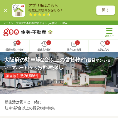
アプリ版はこちら
開く
複数社の物件を探せる！
NTTグループ運営の不動産総合サイト goo住宅・不動産
0
0
0
0
最近検索した条件
最近見た物件
保存した条件
お気に入り
大阪府の駐車場2台以上の賃貸物件
(賃貸マンショ
お部屋探し
ン・アパート)
から
該当物件数26,556件
新生活は愛車と一緒に
駐車場2台以上の賃貸物件特集