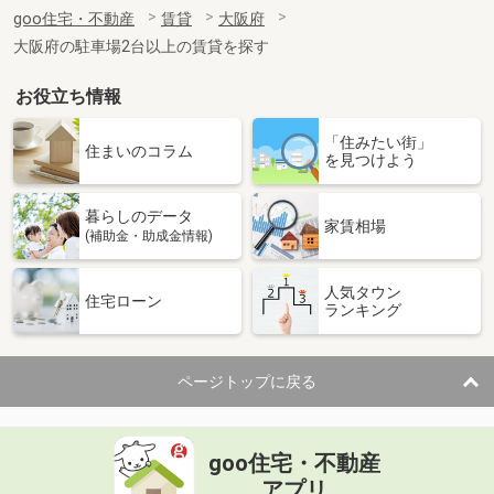
住 所
大阪府大阪市福島区吉野５丁目
goo住宅・不動産
賃貸
大阪府
専有面積
24.53m²
大阪府の駐車場2台以上の賃貸を探す
間取り
1DK
お役立ち情報
大阪府堺市北区百舌鳥梅北町２丁
「住みたい街」
価 格
6.50万円
住まいのコラム
を見つけよう
住 所
大阪府堺市北区百舌鳥梅北町２丁
専有面積
23.18m²
暮らしのデータ
間取り
1K
家賃相場
(補助金・助成金情報)
大阪府大阪市東成区深江南１丁目
人気タウン
住宅ローン
ランキング
価 格
6.53万円
住 所
大阪府大阪市東成区深江南１丁目
専有面積
22.08m²
ページトップに戻る
間取り
1K
大阪府豊中市原田中１丁目
goo住宅・不動産
価 格
5.80万円
アプリ