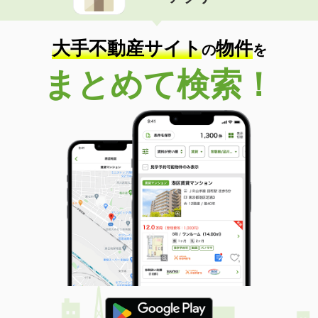
住 所
大阪府豊中市原田中１丁目
専有面積
19.87m²
間取り
1K
大手不動産サイト
物件
の
を
大阪府吹田市千里山竹園１
まとめて検索！
価 格
4.60万円
住 所
大阪府吹田市千里山竹園１
専有面積
22.62m²
間取り
1K
大阪府東大阪市長田３丁目
価 格
8.20万円
住 所
大阪府東大阪市長田３丁目
専有面積
41.13m²
間取り
1LDK
大阪府大阪市東住吉区公園南矢田２丁目
価 格
6.80万円