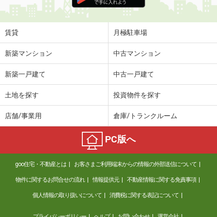
住 所
大阪府大阪市東住吉区公園南矢田２丁
目
専有面積
46.79m²
賃貸
月極駐車場
間取り
2DK
新築マンション
中古マンション
大阪府吹田市山手町３丁目
新築一戸建て
中古一戸建て
価 格
2.80万円
住 所
大阪府吹田市山手町３丁目
土地を探す
投資物件を探す
専有面積
16.5m²
間取り
1K
店舗/事業用
倉庫/トランクルーム
大阪府吹田市山手町３丁目
PC版へ
価 格
2.80万円
住 所
大阪府吹田市山手町３丁目
goo住宅・不動産とは
お客さまご利用端末からの情報の外部送信について
専有面積
16.5m²
物件に関するお問合せの流れ
情報提供元
不動産情報に関する免責事項
間取り
1K
個人情報の取り扱いについて
消費税に関する表記について
大阪府堺市東区菩提町５丁
プライバシーポリシー
ヘルプ
お問い合わせ
運営会社