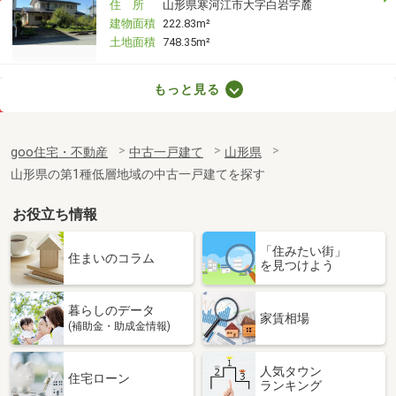
住 所
山形県寒河江市大字白岩字麓
建物面積
222.83m²
土地面積
748.35m²
山形県山形市荒楯町２
もっと見る
価 格
2,390万円
住 所
山形県山形市荒楯町２
goo住宅・不動産
中古一戸建て
山形県
建物面積
254.19m²
山形県の第1種低層地域の中古一戸建てを探す
土地面積
179.54m²
お役立ち情報
山形県南陽市宮内
「住みたい街」
価 格
1,250万円
住まいのコラム
を見つけよう
住 所
山形県南陽市宮内
建物面積
178.86m²
暮らしのデータ
土地面積
479.74m²
家賃相場
(補助金・助成金情報)
山形県東田川郡三川町大字押切新田字潴
人気タウン
住宅ローン
ランキング
価 格
630万円