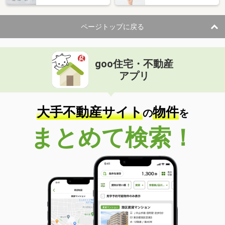
住 所
山形県東田川郡三川町大字押切新田字
潴
建物面積
165.62m²
ページトップに戻る
土地面積
376.27m²
山形県鶴岡市斎藤川原字林俣
goo住宅・不動産
アプリ
価 格
845万円
住 所
山形県鶴岡市斎藤川原字林俣
建物面積
93.69m²
大手不動産サイト
物件
の
を
土地面積
204.4m²
まとめて検索！
山形県酒田市広野字下通
価 格
450万円
住 所
山形県酒田市広野字下通
建物面積
144.18m²
土地面積
728.22m²
山形県山形市大字漆山