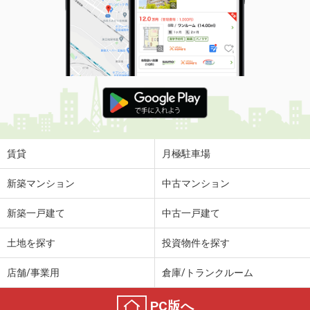
価 格
2,380万円
住 所
山形県山形市大字漆山
建物面積
102.68m²
土地面積
201.23m²
山形県東根市温泉町３
価 格
300万円
住 所
山形県東根市温泉町３
建物面積
108.28m²
賃貸
月極駐車場
土地面積
275.23m²
新築マンション
中古マンション
山形県東根市板垣大通り
新築一戸建て
中古一戸建て
価 格
2,360万円
住 所
山形県東根市板垣大通り
土地を探す
投資物件を探す
建物面積
101.22m²
土地面積
224.11m²
店舗/事業用
倉庫/トランクルーム
山形県米沢市福田町１
PC版へ