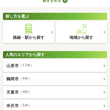
続きを見る
ことから、住環境に優れたエリアです。住みやすい土地ではある
ものの、気になるのが住宅の購入費用。ここでは、優れた立地で
も購入費用を抑えられる中古の一戸建てを紹介します。
探し方を選ぶ
路線・駅から探す
地域から探す
人気のエリアから探す
山形市
（17件）
鶴岡市
（9件）
天童市
（4件）
米沢市
（5件）