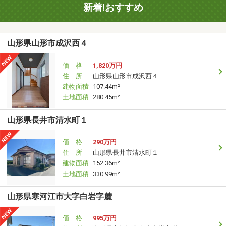
新着!おすすめ
山形県山形市成沢西４
価 格
1,820万円
住 所
山形県山形市成沢西４
建物面積
107.44m²
土地面積
280.45m²
山形県長井市清水町１
価 格
290万円
住 所
山形県長井市清水町１
建物面積
152.36m²
土地面積
330.99m²
山形県寒河江市大字白岩字麓
価 格
995万円