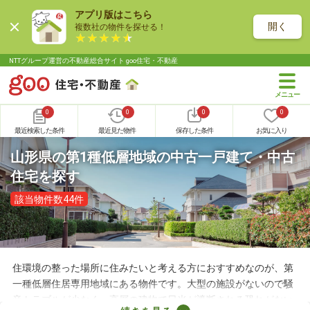
アプリ版はこちら
開く
複数社の物件を探せる！
NTTグループ運営の不動産総合サイト goo住宅・不動産
0
0
0
0
最近検索した条件
最近見た物件
保存した条件
お気に入り
山形県の第1種低層地域の中古一戸建て・中古
住宅を探す
該当物件数44件
住環境の整った場所に住みたいと考える方におすすめなのが、第
一種低層住居専用地域にある物件です。大型の施設がないので騒
音トラブルが少なく、高層の建物で日光が遮断される恐れがない