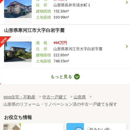
住 所
山形県長井市清水町１
建物面積
152.36m²
土地面積
330.99m²
山形県寒河江市大字白岩字麓
価 格
995万円
住 所
山形県寒河江市大字白岩字麓
建物面積
222.83m²
土地面積
748.35m²
山形県山形市荒楯町２
もっと見る
価 格
2,390万円
住 所
山形県山形市荒楯町２
goo住宅・不動産
中古一戸建て
山形県
建物面積
254.19m²
山形県のリフォーム・リノベーション済の中古一戸建てを探す
土地面積
179.54m²
お役立ち情報
山形県南陽市宮内
「住みたい街」