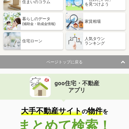
価 格
1,250万円
住まいのコラム
を見つけよう
住 所
山形県南陽市宮内
建物面積
178.86m²
暮らしのデータ
土地面積
479.74m²
家賃相場
(補助金・助成金情報)
山形県東田川郡三川町大字押切新田字潴
人気タウン
住宅ローン
ランキング
価 格
630万円
住 所
山形県東田川郡三川町大字押切新田字
潴
建物面積
165.62m²
ページトップに戻る
土地面積
376.27m²
山形県鶴岡市斎藤川原字林俣
goo住宅・不動産
アプリ
価 格
845万円
住 所
山形県鶴岡市斎藤川原字林俣
建物面積
93.69m²
大手不動産サイト
物件
の
を
土地面積
204.4m²
まとめて検索！
山形県酒田市広野字下通