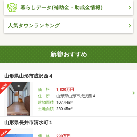
暮らしデータ(補助金・助成金情報)
人気タウンランキング
新着!おすすめ
山形県山形市成沢西４
価 格
1,820万円
住 所
山形県山形市成沢西４
建物面積
107.44m²
土地面積
280.45m²
山形県長井市清水町１
価 格
290万円