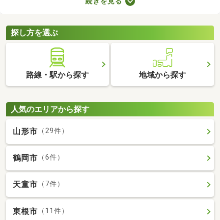
続きを見る
みの中古一軒家を紹介します。築年数が古くても新しい設備が整
っていたり、ニーズにあう間取りに変更されていたりするので、
快適に暮らせますよ。
探し方を選ぶ
路線・駅から探す
地域から探す
人気のエリアから探す
山形市
（29件）
鶴岡市
（6件）
天童市
（7件）
東根市
（11件）