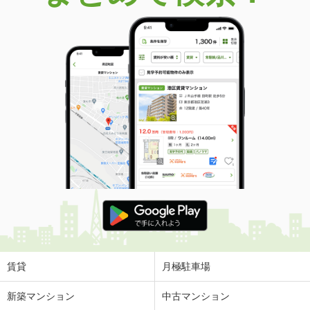
価 格
450万円
住 所
山形県酒田市広野字下通
建物面積
144.18m²
土地面積
728.22m²
山形県山形市大字漆山
価 格
2,380万円
住 所
山形県山形市大字漆山
建物面積
102.68m²
土地面積
201.23m²
山形県東根市温泉町３
価 格
300万円
住 所
山形県東根市温泉町３
建物面積
108.28m²
賃貸
月極駐車場
土地面積
275.23m²
新築マンション
中古マンション
山形県東根市板垣大通り