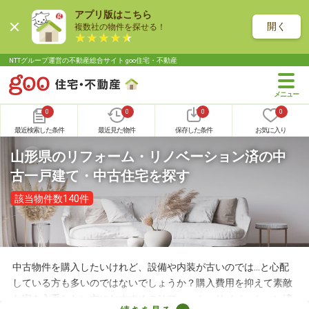
アプリ版はこちら
開く
複数社の物件を探せる！
NTTグループ運営の不動産総合サイト goo住宅・不動産
0
0
0
0
最近検索した条件
最近見た物件
保存した条件
お気に入り
山形県のリフォーム・リノベーション済の中
古一戸建て・中古住宅を探す
該当物件数140件
中古物件を購入したいけれど、設備や内装が古いのでは…と心配
している方も多いのではないでしょうか？購入費用を抑えて素敵
な家を入手したい方におすすめのリフォーム・リノベーション済