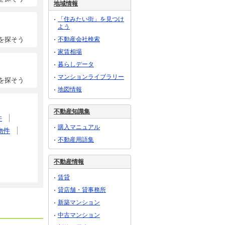
地域情報
「住みたい街」を見つけ
よう
不動産会社検索
を探そう
家賃相場
暮らしデータ
マンションライブラリー
を探そう
地図情報
不動産知識集
件
購入マニュアル
物件
不動産用語集
不動産情報
賃貸
貸店舗・貸事務所
新築マンション
中古マンション