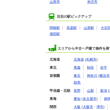
山形市
米沢市
注目の駅ピックアップ
関根駅
高畠駅
山形駅
大石
酒田駅
エリアから中古一戸建て物件を探
北海道
北海道
(
札幌市
)
東北
青森
秋田
岩手
首都圏
東京
神奈川
(
横浜市
群馬
甲信越・北陸
長野
山梨
新潟
(
東海
愛知
(
名古屋市
)
静
関西
大阪
(
大阪市
・
堺市
)