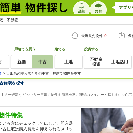
住宅・不動産
0
最近見た物件
保
一戸建てを買う
建てる
投資する
不動産
古
新築
中古
土地
土地活用
投資
県
>
山形県の即入居可能の中古一戸建て物件を探す
古住宅を探す
中古一軒家などの中古一戸建て物件を簡単検索。理想のマイホーム探しをgoo住宅
物件特集
ている方にチェックしてほしい、即入居
中古住宅は購入費用を抑えられるメリッ