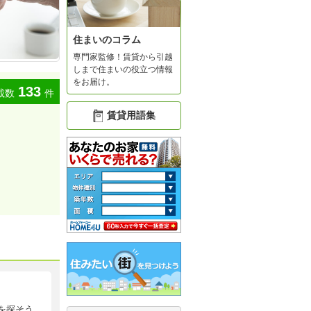
住まいのコラム
専門家監修！賃貸から引越
しまで住まいの役立つ情報
をお届け。
133
載数
件
賃貸用語集
を探そう