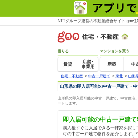
NTTグループ運営の不動産総合サイト goo
借りる
マンションを買う
店舗･
賃貸
新築
中
事業用
住宅・不動産
>
中古一戸建て
>
東北
>
山形
山形県の即入居可能の中古一戸建て・中
山形県の即入居可能の中古一戸建て、中古住宅、
ートします。
即入居可能の中古一戸建て
購入後すぐに入居できる一軒家を探し
可の中古一戸建て物件を紹介します。