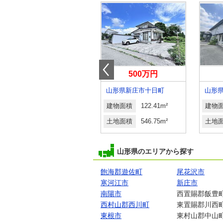
1,700万円
500万円
山形県上山市金生東１丁目
山形県新庄市十日町
山形
建物面積
132.22m²
建物面積
122.41m²
建物
土地面積
654.64m²
土地面積
546.75m²
土地
山形県のエリアから探す
飽海郡遊佐町
尾花沢市
寒河江市
新庄市
南陽市
西置賜郡飯豊
西村山郡西川町
東置賜郡川西
東根市
東村山郡中山