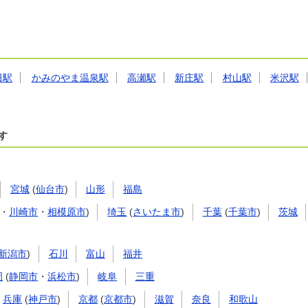
田駅
かみのやま温泉駅
高瀬駅
新庄駅
村山駅
米沢駅
す
宮城
(
仙台市
)
山形
福島
・
川崎市
・
相模原市
)
埼玉
(
さいたま市
)
千葉
(
千葉市
)
茨城
新潟市
)
石川
富山
福井
岡
(
静岡市
・
浜松市
)
岐阜
三重
兵庫
(
神戸市
)
京都
(
京都市
)
滋賀
奈良
和歌山