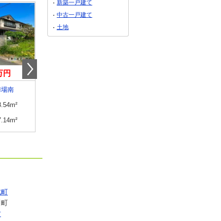
新築一戸建て
中古一戸建て
土地
0万円
1,700万円
500万円
陣場南
山形県上山市金生東１丁目
山形県新庄市十日町
8.54m²
建物面積
132.22m²
建物面積
122.41m²
7.14m²
土地面積
654.64m²
土地面積
546.75m²
北町
川町
村