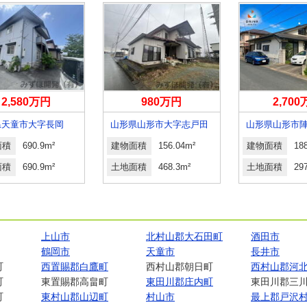
2,580万円
980万円
2,70
県天童市大字長岡
山形県山形市大字志戸田
山形県山形市
面積
690.9m²
建物面積
156.04m²
建物面積
18
面積
690.9m²
土地面積
468.3m²
土地面積
29
上山市
北村山郡大石田町
酒田市
鶴岡市
天童市
長井市
町
西置賜郡白鷹町
西村山郡朝日町
西村山郡河
町
東置賜郡高畠町
東田川郡庄内町
東田川郡三
町
東村山郡山辺町
村山市
最上郡戸沢