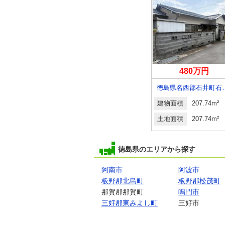
9万円
1,529万円
480万円
徳島県板野郡北島町鯛浜字西中野
徳島県名西郡石井町藍畑字竜王
徳島県名西郡石
3.28m²
建物面積
94.81m²
建物面積
207.74m²
9.11m²
土地面積
232.02m²
土地面積
207.74m²
徳島県のエリアから探す
阿南市
阿波市
板野郡北島町
板野郡松茂町
那賀郡那賀町
鳴門市
三好郡東みよし町
三好市