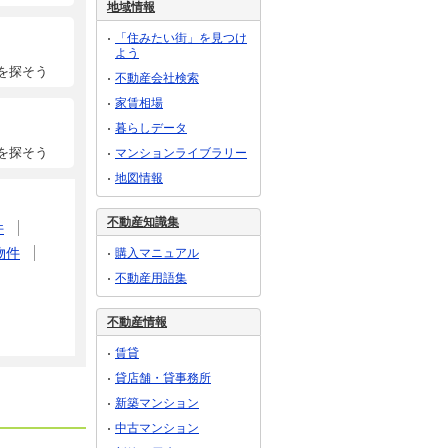
地域情報
「住みたい街」を見つけ
よう
を探そう
不動産会社検索
家賃相場
暮らしデータ
を探そう
マンションライブラリー
地図情報
不動産知識集
件
物件
購入マニュアル
不動産用語集
不動産情報
賃貸
貸店舗・貸事務所
新築マンション
中古マンション