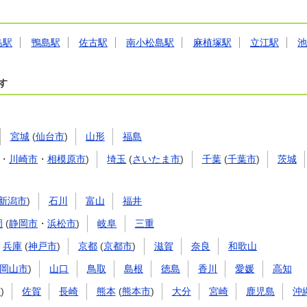
島駅
鴨島駅
佐古駅
南小松島駅
麻植塚駅
立江駅
す
宮城
(
仙台市
)
山形
福島
・
川崎市
・
相模原市
)
埼玉
(
さいたま市
)
千葉
(
千葉市
)
茨城
新潟市
)
石川
富山
福井
岡
(
静岡市
・
浜松市
)
岐阜
三重
兵庫
(
神戸市
)
京都
(
京都市
)
滋賀
奈良
和歌山
岡山市
)
山口
鳥取
島根
徳島
香川
愛媛
高知
市
)
佐賀
長崎
熊本
(
熊本市
)
大分
宮崎
鹿児島
沖