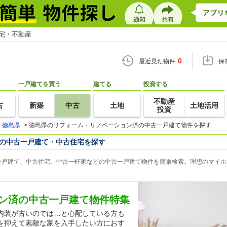
住宅・不動産
0
最近見た物件
保
一戸建てを買う
建てる
投資する
不動産
古
新築
中古
土地
土地活用
投資
>
徳島県
>
徳島県のリフォーム・リノベーション済の中古一戸建て物件を探す
の中古一戸建て・中古住宅を探す
戸建て、中古住宅、中古一軒家などの中古一戸建て物件を簡単検索。理想のマイホー
ン済の中古一戸建て物件特集
内装が古いのでは…と心配している方も
を抑えて素敵な家を入手したい方におす