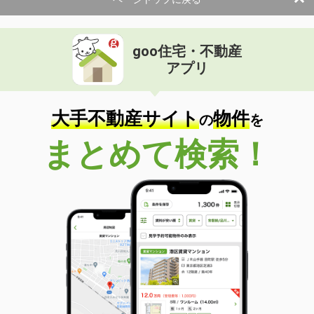
goo住宅・不動産
アプリ
大手不動産サイト
物件
の
を
まとめて検索！