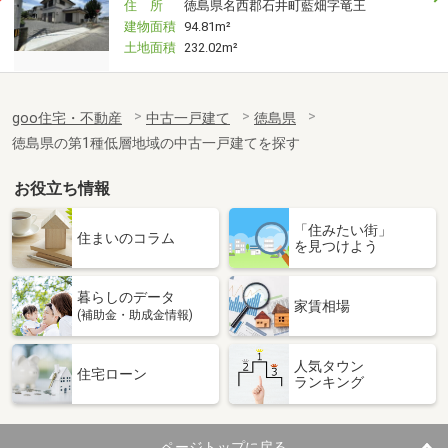
住 所
徳島県名西郡石井町藍畑字竜王
建物面積
94.81m²
土地面積
232.02m²
goo住宅・不動産
中古一戸建て
徳島県
徳島県の第1種低層地域の中古一戸建てを探す
お役立ち情報
「住みたい街」
住まいのコラム
を見つけよう
暮らしのデータ
家賃相場
(補助金・助成金情報)
人気タウン
住宅ローン
ランキング
ページトップに戻る