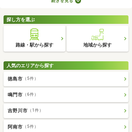
続きを見る
ことから、住環境に優れたエリアです。住みやすい土地ではある
ものの、気になるのが住宅の購入費用。ここでは、優れた立地で
も購入費用を抑えられる中古の一戸建てを紹介します。
探し方を選ぶ
路線・駅から探す
地域から探す
人気のエリアから探す
徳島市
（5件）
鳴門市
（6件）
吉野川市
（1件）
阿南市
（5件）