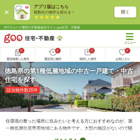
アプリ版はこちら
開く
複数社の物件を探せる！
NTTグループ運営の不動産総合サイト goo住宅・不動産
0
0
0
0
最近検索した条件
最近見た物件
保存した条件
お気に入り
徳島県の第1種低層地域の中古一戸建て・中古
住宅を探す
該当物件数20件
住環境の整った場所に住みたいと考える方におすすめなのが、第
一種低層住居専用地域にある物件です。大型の施設がないので騒
音トラブルが少なく、高層の建物で日光が遮断される恐れがない