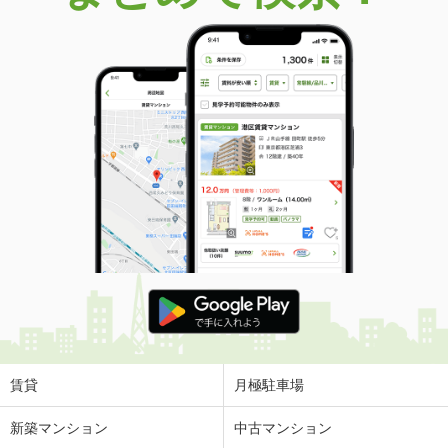
価 格
2,680万円
住 所
宮城県宮城郡利府町青葉台１丁目
建物面積
156.32m²
土地面積
298.82m²
宮城県仙台市青葉区中山５
価 格
3,490万円
住 所
宮城県仙台市青葉区中山５
建物面積
113.85m²
土地面積
165.63m²
宮城県仙台市太白区人来田１
価 格
750万円
住 所
宮城県仙台市太白区人来田１
建物面積
107.68m²
土地面積
201.4m²
賃貸
月極駐車場
宮城県仙台市宮城野区白鳥２
新築マンション
中古マンション