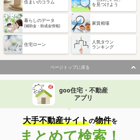
価 格
50万円
住まいのコラム
を見つけよう
住 所
宮城県栗原市若柳字福岡四ツ谷
建物面積
46.27m²
暮らしのデータ
土地面積
133.66m²
家賃相場
(補助金・助成金情報)
宮城県塩竈市玉川３丁目
人気タウン
住宅ローン
ランキング
価 格
2,480万円
住 所
宮城県塩竈市玉川３丁目
建物面積
140m²
ページトップに戻る
土地面積
240.87m²
宮城県石巻市広渕字窪田
goo住宅・不動産
価 格
1,570万円
アプリ
住 所
宮城県石巻市広渕字窪田
建物面積
195.84m²
土地面積
945.14m²
大手不動産サイト
物件
の
を
宮城県宮城郡利府町青葉台１丁目
まとめて検索！