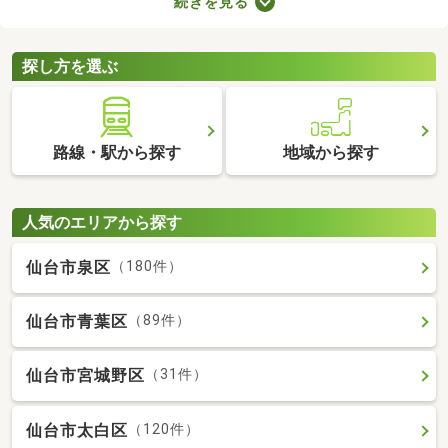
続きを見る
みの中古一軒家を紹介します。築年数が古くても新しい設備が整
っていたり、ニーズにあう間取りに変更されていたりするので、
快適に暮らせますよ。
探し方を選ぶ
路線・駅から探す
地域から探す
人気のエリアから探す
仙台市泉区
（180件）
仙台市青葉区
（89件）
仙台市宮城野区
（31件）
仙台市太白区
（120件）