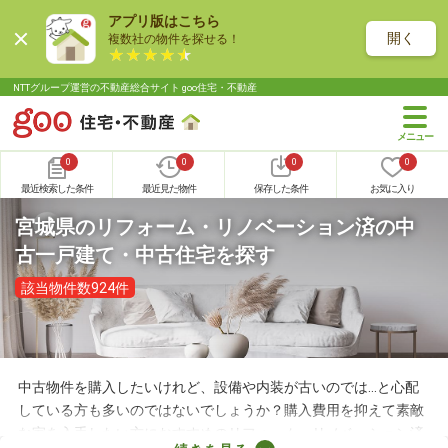
アプリ版はこちら
開く
複数社の物件を探せる！
NTTグループ運営の不動産総合サイト goo住宅・不動産
0
0
0
0
最近検索した条件
最近見た物件
保存した条件
お気に入り
宮城県のリフォーム・リノベーション済の中
古一戸建て・中古住宅を探す
該当物件数924件
中古物件を購入したいけれど、設備や内装が古いのでは…と心配
している方も多いのではないでしょうか？購入費用を抑えて素敵
な家を入手したい方におすすめのリフォーム・リノベーション済