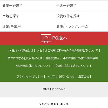
価 格
2,749万円
新築一戸建て
中古一戸建て
住 所
宮城県仙台市宮城野区白鳥２
建物面積
109.93m²
土地を探す
投資物件を探す
土地面積
223.88m²
店舗/事業用
倉庫/トランクルーム
宮城県仙台市青葉区川平４丁目
PC版へ
価 格
2,580万円
住 所
宮城県仙台市青葉区川平４丁目
goo住宅・不動産とは
お客さまご利用端末からの情報の外部送信について
建物面積
95.22m²
土地面積
114.63m²
物件に関するお問合せの流れ
情報提供元
不動産情報に関する免責事項
個人情報の取り扱いについて
消費税に関する表記について
宮城県仙台市青葉区川平４丁目
プライバシーポリシー
ヘルプ
お問い合わせ
運営会社
価 格
2,580万円
住 所
宮城県仙台市青葉区川平４丁目
建物面積
95.22m²
©NTT DOCOMO
土地面積
114.63m²
宮城県多賀城市笠神１