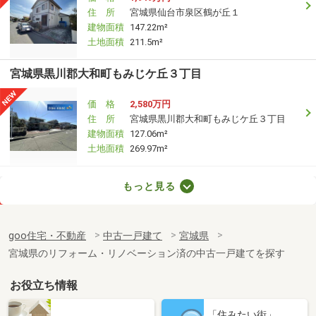
住 所
宮城県仙台市泉区鶴が丘１
建物面積
147.22m²
土地面積
211.5m²
宮城県黒川郡大和町もみじケ丘３丁目
価 格
2,580万円
住 所
宮城県黒川郡大和町もみじケ丘３丁目
建物面積
127.06m²
土地面積
269.97m²
宮城県石巻市小船越字内田
もっと見る
価 格
3,200万円
住 所
宮城県石巻市小船越字内田
goo住宅・不動産
中古一戸建て
宮城県
建物面積
96.32m²
宮城県のリフォーム・リノベーション済の中古一戸建てを探す
土地面積
378.34m²
お役立ち情報
宮城県栗原市若柳字福岡四ツ谷
「住みたい街」