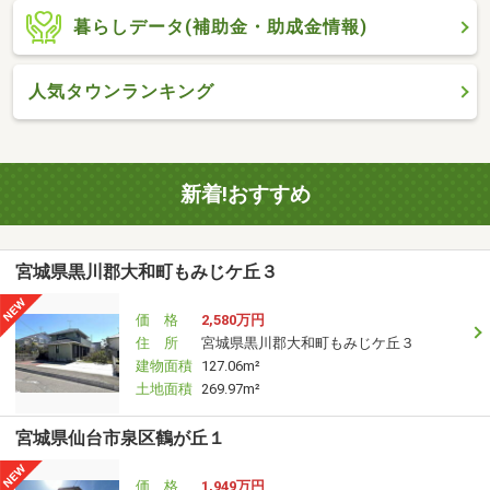
暮らしデータ(補助金・助成金情報)
人気タウンランキング
新着!おすすめ
宮城県黒川郡大和町もみじケ丘３
価 格
2,580万円
住 所
宮城県黒川郡大和町もみじケ丘３
建物面積
127.06m²
土地面積
269.97m²
宮城県仙台市泉区鶴が丘１
価 格
1,949万円