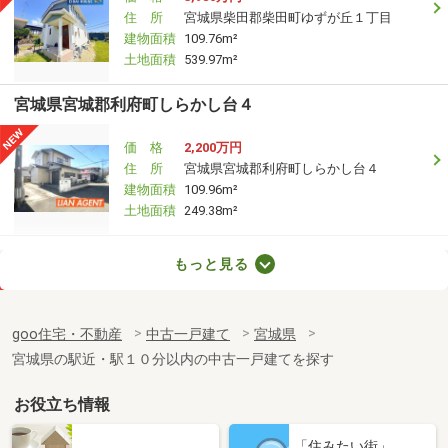
住 所
宮城県柴田郡柴田町ゆずが丘１丁目
建物面積
109.76m²
土地面積
539.97m²
宮城県宮城郡利府町しらかし台４
価 格
2,200万円
住 所
宮城県宮城郡利府町しらかし台４
建物面積
109.96m²
土地面積
249.38m²
宮城県亘理郡亘理町吉田字堰下
もっと見る
価 格
1,079万円
住 所
宮城県亘理郡亘理町吉田字堰下
goo住宅・不動産
中古一戸建て
宮城県
建物面積
123.92m²
宮城県の駅近・駅１０分以内の中古一戸建てを探す
土地面積
232.01m²
お役立ち情報
宮城県宮城郡利府町加瀬字十三本塚
「住みたい街」