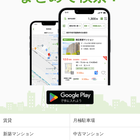
価 格
3,880万円
住 所
宮城県宮城郡利府町加瀬字十三本塚
建物面積
102.67m²
土地面積
151.66m²
宮城県宮城郡利府町青山２
価 格
2,880万円
住 所
宮城県宮城郡利府町青山２
建物面積
126.69m²
土地面積
216.94m²
宮城県黒川郡大和町吉岡南１
価 格
1,250万円
住 所
宮城県黒川郡大和町吉岡南１
建物面積
106.81m²
土地面積
155.42m²
賃貸
月極駐車場
宮城県角田市高倉字新町
新築マンション
中古マンション