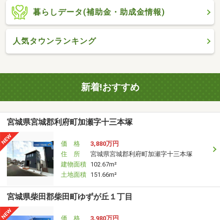
暮らしデータ(補助金・助成金情報)
人気タウンランキング
新着!おすすめ
宮城県宮城郡利府町加瀬字十三本塚
価 格
3,880万円
住 所
宮城県宮城郡利府町加瀬字十三本塚
建物面積
102.67m²
土地面積
151.66m²
宮城県柴田郡柴田町ゆずが丘１丁目
価 格
3,980万円