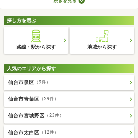
続きを見る
ものの、費用を大幅に抑えられるメリットがあります。ここで
は、駅から徒歩10分以内の中古一戸建て物件を紹介します。
探し方を選ぶ
路線・駅から探す
地域から探す
人気のエリアから探す
仙台市泉区
（9件）
仙台市青葉区
（29件）
仙台市宮城野区
（23件）
仙台市太白区
（12件）