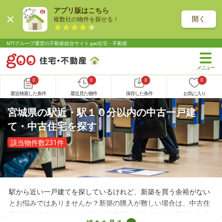
アプリ版はこちら
開く
複数社の物件を探せる！
NTTグループ運営の不動産総合サイト goo住宅・不動産
0
0
0
0
最近検索した条件
最近見た物件
保存した条件
お気に入り
宮城県の駅近・駅１０分以内の中古一戸建
て・中古住宅を探す
該当物件数231件
駅から近い一戸建てを探しているけれど、新築を買う余裕がない
とお悩みではありませんか？新築の購入が難しい場合は、中古住
宅を検討することがおすすめ。以前誰かが住んでいた家ではある