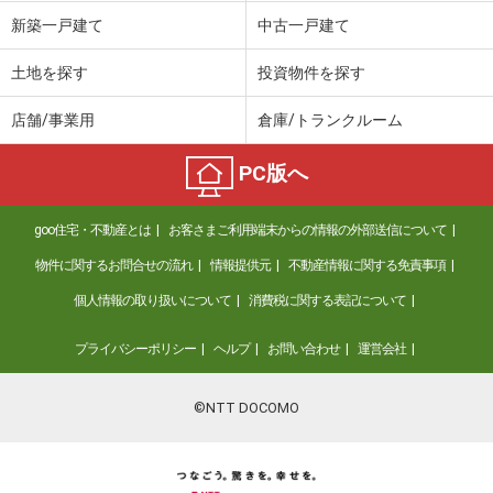
価 格
190万円
新築一戸建て
中古一戸建て
住 所
宮城県角田市高倉字新町
建物面積
129.39m²
土地を探す
投資物件を探す
土地面積
160.96m²
店舗/事業用
倉庫/トランクルーム
宮城県黒川郡大和町しあわせの杜
PC版へ
価 格
3,980万円
住 所
宮城県黒川郡大和町しあわせの杜
goo住宅・不動産とは
お客さまご利用端末からの情報の外部送信について
建物面積
108.48m²
土地面積
203.19m²
物件に関するお問合せの流れ
情報提供元
不動産情報に関する免責事項
個人情報の取り扱いについて
消費税に関する表記について
宮城県名取市愛島郷１
プライバシーポリシー
ヘルプ
お問い合わせ
運営会社
価 格
3,780万円
住 所
宮城県名取市愛島郷１
建物面積
129.21m²
©NTT DOCOMO
土地面積
428.33m²
宮城県名取市愛の杜１