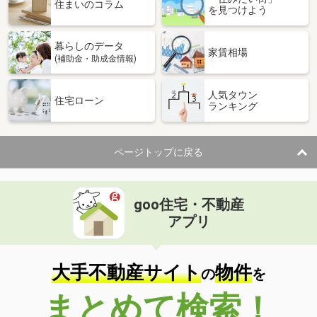
価 格
3,880万円
住まいのコラム
を見つけよう
住 所
宮城県宮城郡利府町加瀬字十三本塚
建物面積
102.67m²
暮らしのデータ
土地面積
151.66m²
家賃相場
(補助金・助成金情報)
宮城県宮城郡利府町加瀬字十三本塚
人気タウン
住宅ローン
ランキング
価 格
3,880万円
住 所
宮城県宮城郡利府町加瀬字十三本塚
建物面積
102.67m²
ページトップに戻る
土地面積
151.66m²
宮城県宮城郡利府町加瀬字十三本塚
goo住宅・不動産
価 格
3,880万円
アプリ
住 所
宮城県宮城郡利府町加瀬字十三本塚
建物面積
102.67m²
土地面積
151.66m²
大手不動産サイト
物件
の
を
宮城県宮城郡利府町加瀬字十三本塚
まとめて検索！