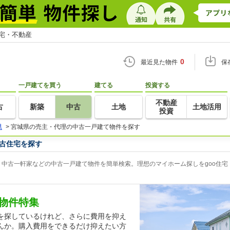
住宅・不動産
0
最近見た物件
保
一戸建てを買う
建てる
投資する
不動産
古
新築
中古
土地
土地活用
投資
県
>
宮城県の売主・代理の中古一戸建て物件を探す
古住宅を探す
中古一軒家などの中古一戸建て物件を簡単検索。理想のマイホーム探しをgoo住宅
物件特集
を探しているけれど、さらに費用を抑え
んか。購入費用をできるだけ抑えたい方