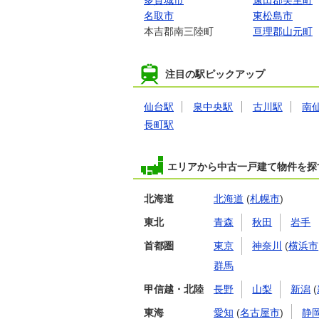
多賀城市
遠田郡美里町
名取市
東松島市
本吉郡南三陸町
亘理郡山元町
注目の駅ピックアップ
仙台駅
泉中央駅
古川駅
南
長町駅
エリアから中古一戸建て物件を探
北海道
北海道
(
札幌市
)
東北
青森
秋田
岩手
首都圏
東京
神奈川
(
横浜市
群馬
甲信越・北陸
長野
山梨
新潟
(
東海
愛知
(
名古屋市
)
静