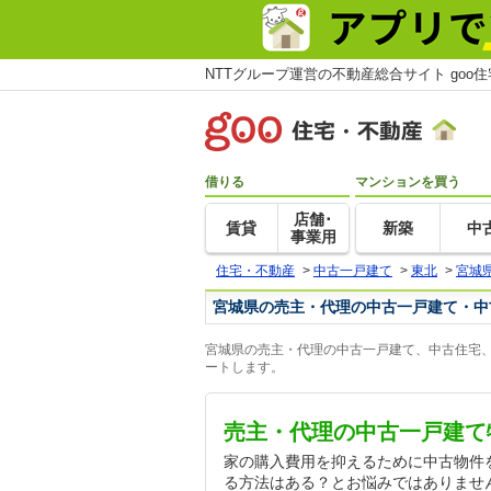
NTTグループ運営の不動産総合サイト goo
借りる
マンションを買う
店舗･
賃貸
新築
中
事業用
住宅・不動産
>
中古一戸建て
>
東北
>
宮城
宮城県の売主・代理の中古一戸建て・中
宮城県の売主・代理の中古一戸建て、中古住宅、
ートします。
売主・代理の中古一戸建て
家の購入費用を抑えるために中古物件
る方法はある？とお悩みではありませ