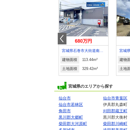
3,980万円
680万円
宮城県仙台市宮城野区東仙台１丁目
宮城県石巻市大街道南５丁目
建物面積
102.57m²
建物面積
113.44m²
建物
土地面積
91.25m²
土地面積
329.42m²
土地
宮城県のエリアから探す
仙台市
仙台市青葉区
仙台市若林区
伊具郡丸森町
角田市
刈田郡蔵王町
黒川郡大郷町
黒川郡大衡村
柴田郡大河原町
柴田郡川崎町