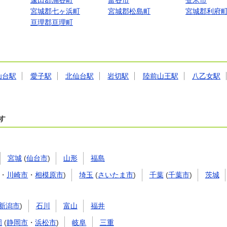
遠田郡涌谷町
富谷市
登米市
宮城郡七ヶ浜町
宮城郡松島町
宮城郡利府
亘理郡亘理町
仙台駅
愛子駅
北仙台駅
岩切駅
陸前山王駅
八乙女駅
す
宮城
(
仙台市
)
山形
福島
・
川崎市
・
相模原市
)
埼玉
(
さいたま市
)
千葉
(
千葉市
)
茨城
新潟市
)
石川
富山
福井
岡
(
静岡市
・
浜松市
)
岐阜
三重