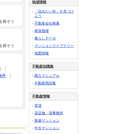
地域情報
「住みたい街」を見つけ
よう
を探そう
不動産会社検索
家賃相場
暮らしデータ
を探そう
マンションライブラリー
地図情報
不動産知識集
件
物件
購入マニュアル
不動産用語集
不動産情報
賃貸
貸店舗・貸事務所
新築マンション
中古マンション