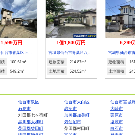
1,599万円
1億1,800万円
6,29
宮城県仙台市青葉区上愛子字大岩
宮城県仙台市青葉区八幡５
面積
100.61m²
建物面積
214.87m²
建物面積
15
面積
549.2m²
土地面積
524.52m²
土地面積
24
仙台市泉区
仙台市太白区
仙台市宮城
石巻市
岩沼市
大崎市
刈田郡七ヶ宿町
加美郡加美町
栗原市
黒川郡大和町
気仙沼市
塩竈市
柴田郡柴田町
柴田郡村田町
白石市