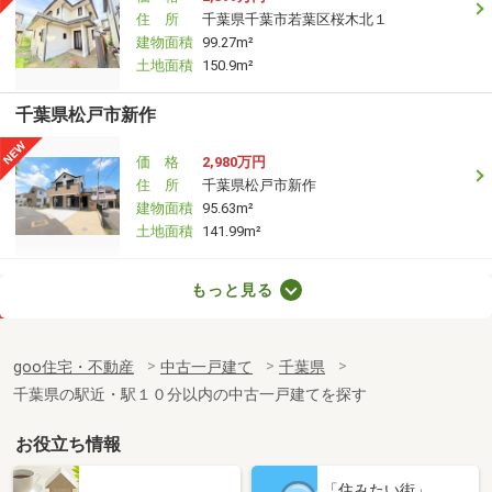
住 所
千葉県千葉市若葉区桜木北１
建物面積
99.27m²
土地面積
150.9m²
千葉県松戸市新作
価 格
2,980万円
住 所
千葉県松戸市新作
建物面積
95.63m²
土地面積
141.99m²
千葉県四街道市池花１丁目
もっと見る
価 格
2,080万円
住 所
千葉県四街道市池花１丁目
goo住宅・不動産
中古一戸建て
千葉県
建物面積
105.98m²
千葉県の駅近・駅１０分以内の中古一戸建てを探す
土地面積
178.15m²
お役立ち情報
千葉県千葉市中央区赤井町
「住みたい街」