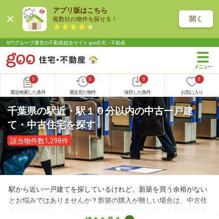
アプリ版はこちら
開く
複数社の物件を探せる！
NTTグループ運営の不動産総合サイト goo住宅・不動産
0
0
0
0
最近検索した条件
最近見た物件
保存した条件
お気に入り
千葉県の駅近・駅１０分以内の中古一戸建
て・中古住宅を探す
該当物件数1,298件
駅から近い一戸建てを探しているけれど、新築を買う余裕がない
とお悩みではありませんか？新築の購入が難しい場合は、中古住
宅を検討することがおすすめ。以前誰かが住んでいた家ではある