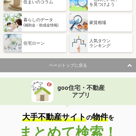
価 格
2,599万円
住まいのコラム
を見つけよう
住 所
千葉県千葉市中央区赤井町
建物面積
100.19m²
暮らしのデータ
土地面積
140m²
家賃相場
(補助金・助成金情報)
千葉県千葉市中央区赤井町
人気タウン
住宅ローン
ランキング
価 格
2,599万円
住 所
千葉県千葉市中央区赤井町
建物面積
100.19m²
ページトップに戻る
土地面積
140m²
千葉県柏市関場町
goo住宅・不動産
価 格
4,090万円
アプリ
住 所
千葉県柏市関場町
建物面積
99.78m²
土地面積
128.07m²
大手不動産サイト
物件
の
を
千葉県市川市大洲２丁目
まとめて検索！