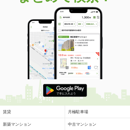
価 格
748万円
住 所
千葉県市川市大洲２丁目
建物面積
49.56m²
土地面積
38.63m²
千葉県松戸市中和倉
価 格
3,349万円
住 所
千葉県松戸市中和倉
建物面積
99.36m²
土地面積
120.08m²
千葉県印西市鹿黒南３
価 格
3,980万円
住 所
千葉県印西市鹿黒南３
建物面積
102.97m²
土地面積
171.83m²
賃貸
月極駐車場
千葉県山武郡九十九里町真亀
新築マンション
中古マンション