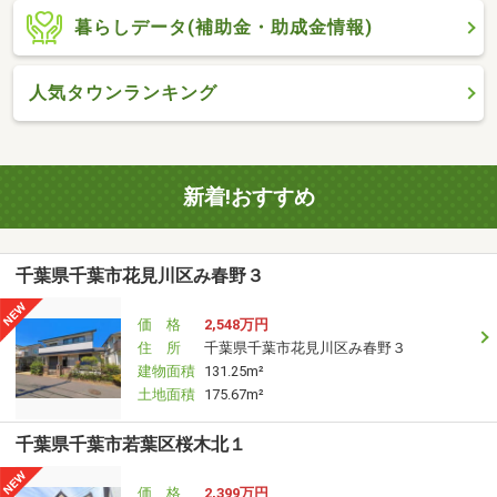
暮らしデータ(補助金・助成金情報)
人気タウンランキング
新着!おすすめ
千葉県千葉市花見川区み春野３
価 格
2,548万円
住 所
千葉県千葉市花見川区み春野３
建物面積
131.25m²
土地面積
175.67m²
千葉県千葉市若葉区桜木北１
価 格
2,399万円