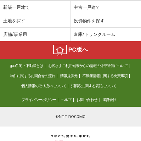
価 格
1,800万円
新築一戸建て
中古一戸建て
住 所
千葉県山武郡九十九里町真亀
建物面積
134.14m²
土地を探す
投資物件を探す
土地面積
143.64m²
店舗/事業用
倉庫/トランクルーム
千葉県市原市国分寺台中央２
PC版へ
価 格
1,680万円
住 所
千葉県市原市国分寺台中央２
goo住宅・不動産とは
お客さまご利用端末からの情報の外部送信について
建物面積
86.94m²
土地面積
181.7m²
物件に関するお問合せの流れ
情報提供元
不動産情報に関する免責事項
個人情報の取り扱いについて
消費税に関する表記について
千葉県松戸市中金杉１丁目
プライバシーポリシー
ヘルプ
お問い合わせ
運営会社
価 格
3,199万円
住 所
千葉県松戸市中金杉１丁目
建物面積
95.22m²
©NTT DOCOMO
土地面積
118.03m²
千葉県銚子市高神西町