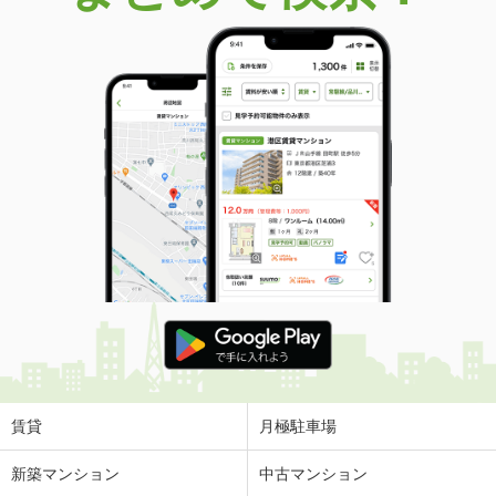
価 格
2,080万円
住 所
千葉県千葉市花見川区天戸町
建物面積
131m²
土地面積
140.63m²
千葉県千葉市稲毛区萩台町
価 格
3,980万円
住 所
千葉県千葉市稲毛区萩台町
建物面積
113.52m²
土地面積
165.47m²
千葉県千葉市稲毛区長沼原町
価 格
3,650万円
住 所
千葉県千葉市稲毛区長沼原町
建物面積
105.98m²
土地面積
191.07m²
賃貸
月極駐車場
千葉県千葉市緑区誉田町３
新築マンション
中古マンション