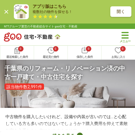
アプリ版はこちら
開く
複数社の物件を探せる！
NTTグループ運営の不動産総合サイト goo住宅・不動産
0
0
0
0
最近検索した条件
最近見た物件
保存した条件
お気に入り
千葉県のリフォーム・リノベーション済の中
古一戸建て・中古住宅を探す
該当物件数2,991件
中古物件を購入したいけれど、設備や内装が古いのでは…と心配
している方も多いのではないでしょうか？購入費用を抑えて素敵
な家を入手したい方におすすめのリフォーム・リノベーション済