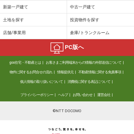
価 格
1,230万円
新築一戸建て
中古一戸建て
住 所
千葉県千葉市緑区誉田町３
建物面積
114.26m²
土地を探す
投資物件を探す
土地面積
238.59m²
店舗/事業用
倉庫/トランクルーム
千葉県木更津市祇園４
PC版へ
価 格
2,880万円
住 所
千葉県木更津市祇園４
goo住宅・不動産とは
お客さまご利用端末からの情報の外部送信について
建物面積
128.5m²
土地面積
248.9m²
物件に関するお問合せの流れ
情報提供元
不動産情報に関する免責事項
個人情報の取り扱いについて
消費税に関する表記について
千葉県木更津市八幡台５
プライバシーポリシー
ヘルプ
お問い合わせ
運営会社
価 格
948万円
住 所
千葉県木更津市八幡台５
建物面積
103.07m²
©NTT DOCOMO
土地面積
199.53m²
千葉県千葉市花見川区天戸町