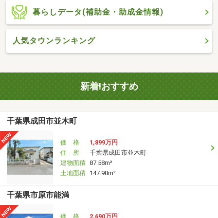
暮らしデータ(補助金・助成金情報)
人気タウンランキング
新着!おすすめ
千葉県成田市並木町
価 格
1,899万円
住 所
千葉県成田市並木町
建物面積
87.58m²
土地面積
147.98m²
千葉県市原市能満
価 格
2,690万円