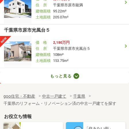
住 所
千葉県市原市能満
建物面積
95.22m²
土地面積
205.07m²
千葉県市原市光風台５
価 格
2,180万円
住 所
千葉県市原市光風台５
建物面積
108m²
土地面積
153.75m²
千葉県市原市青葉台４
もっと見る
価 格
980万円
住 所
千葉県市原市青葉台４
goo住宅・不動産
中古一戸建て
千葉県
建物面積
119.23m²
千葉県のリフォーム・リノベーション済の中古一戸建てを探す
土地面積
206.19m²
お役立ち情報
千葉県松戸市和名ケ谷
「住みたい街」