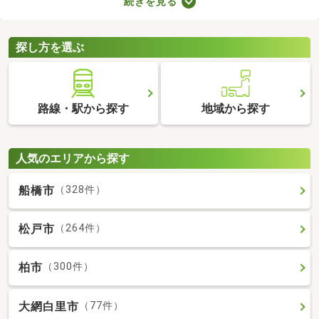
続きを見る
みの中古一軒家を紹介します。築年数が古くても新しい設備が整
っていたり、ニーズにあう間取りに変更されていたりするので、
快適に暮らせますよ。
探し方を選ぶ
路線・駅から探す
地域から探す
人気のエリアから探す
船橋市
（328件）
松戸市
（264件）
柏市
（300件）
大網白里市
（77件）