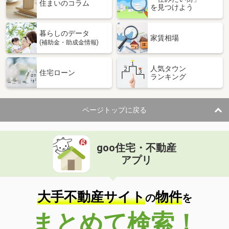
価 格
2,340万円
住まいのコラム
を見つけよう
住 所
千葉県松戸市和名ケ谷
建物面積
77.66m²
暮らしのデータ
土地面積
109.79m²
家賃相場
(補助金・助成金情報)
千葉県松戸市上本郷
人気タウン
住宅ローン
ランキング
価 格
4,380万円
住 所
千葉県松戸市上本郷
建物面積
108.26m²
ページトップに戻る
土地面積
123.6m²
千葉県我孫子市我孫子３
goo住宅・不動産
価 格
2,480万円
アプリ
住 所
千葉県我孫子市我孫子３
建物面積
98.01m²
土地面積
126.15m²
大手不動産サイト
物件
の
を
千葉県千葉市花見川区天戸町
まとめて検索！