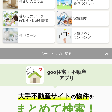
住まいのコラム
を見つけよう
価 格
4,780万円
住 所
大阪府和泉市葛の葉町１
建物面積
88.59m²
暮らしのデータ
家賃相場
土地面積
111.93m²
(補助金・助成金情報)
大阪府寝屋川市河北中町
人気タウン
住宅ローン
ランキング
価 格
680万円
住 所
大阪府寝屋川市河北中町
建物面積
57.44m²
ページトップに戻る
土地面積
48.44m²
大阪府大阪市住之江区西加賀屋３
goo住宅・不動産
アプリ
価 格
4,780万円
住 所
大阪府大阪市住之江区西加賀屋３
建物面積
86.46m²
大手不動産サイト
物件
の
を
土地面積
176.38m²
まとめて検索！
大阪府大阪市住之江区浜口西２