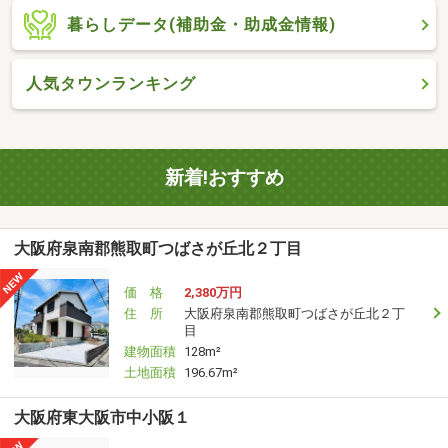
暮らしデータ(補助金・助成金情報)
人気タウンランキング
新着!おすすめ
大阪府泉南郡熊取町つばさが丘北２丁目
価 格
2,380万円
住 所
大阪府泉南郡熊取町つばさが丘北２丁
目
建物面積
128m²
土地面積
196.67m²
大阪府東大阪市中小阪１