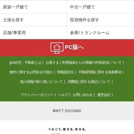
新築一戸建て
中古一戸建て
価 格
1,699万円
住 所
大阪府寝屋川市寝屋１
土地を探す
投資物件を探す
建物面積
98.4m²
土地面積
50.5m²
店舗/事業用
倉庫/トランクルーム
大阪府堺市西区浜寺元町６
PC版へ
価 格
2,580万円
住 所
大阪府堺市西区浜寺元町６
goo住宅・不動産とは
お客さまご利用端末からの情報の外部送信について
建物面積
70.28m²
物件に関するお問合せの流れ
情報提供元
不動産情報に関する免責事項
土地面積
54.55m²
個人情報の取り扱いについて
消費税に関する表記について
大阪府泉南市信達市場
プライバシーポリシー
ヘルプ
お問い合わせ
運営会社
価 格
850万円
住 所
大阪府泉南市信達市場
©NTT DOCOMO
建物面積
95.99m²
土地面積
226.51m²
大阪府八尾市太田新町９