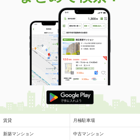
価 格
500万円
住 所
大阪府大阪市住之江区浜口西２
建物面積
48.73m²
土地面積
35.53m²
大阪府枚方市池之宮２丁目
価 格
1,980万円
住 所
大阪府枚方市池之宮２丁目
建物面積
124.51m²
土地面積
243.39m²
大阪府東大阪市南鴻池町２
価 格
2,980万円
住 所
大阪府東大阪市南鴻池町２
建物面積
139.14m²
賃貸
月極駐車場
土地面積
92.69m²
新築マンション
中古マンション
大阪府寝屋川市寝屋１