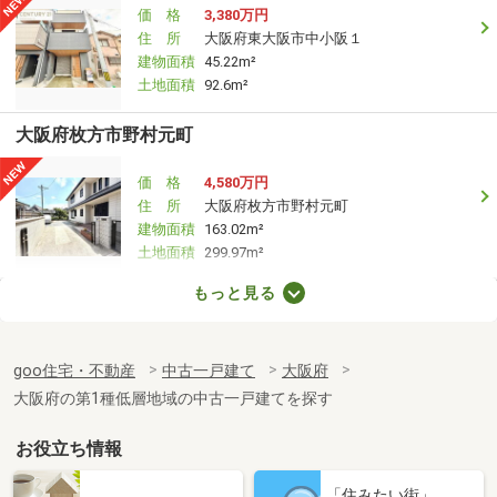
価 格
3,380万円
住 所
大阪府東大阪市中小阪１
建物面積
45.22m²
土地面積
92.6m²
大阪府枚方市野村元町
価 格
4,580万円
住 所
大阪府枚方市野村元町
建物面積
163.02m²
土地面積
299.97m²
もっと見る
大阪府泉南郡熊取町久保２丁目
価 格
2,650万円
goo住宅・不動産
中古一戸建て
大阪府
住 所
大阪府泉南郡熊取町久保２丁目
建物面積
95.22m²
大阪府の第1種低層地域の中古一戸建てを探す
土地面積
161.63m²
お役立ち情報
大阪府和泉市葛の葉町１
「住みたい街」