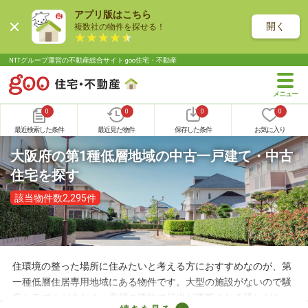
アプリ版はこちら
開く
複数社の物件を探せる！
NTTグループ運営の不動産総合サイト goo住宅・不動産
0
0
0
0
最近検索した条件
最近見た物件
保存した条件
お気に入り
大阪府の第1種低層地域の中古一戸建て・中古
住宅を探す
該当物件数2,295件
住環境の整った場所に住みたいと考える方におすすめなのが、第
一種低層住居専用地域にある物件です。大型の施設がないので騒
音トラブルが少なく、高層の建物で日光が遮断される恐れがない