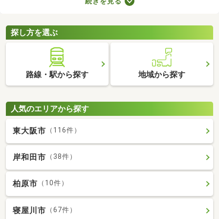
続きを見る
ことから、住環境に優れたエリアです。住みやすい土地ではある
ものの、気になるのが住宅の購入費用。ここでは、優れた立地で
も購入費用を抑えられる中古の一戸建てを紹介します。
探し方を選ぶ
路線・駅から探す
地域から探す
人気のエリアから探す
東大阪市
（116件）
岸和田市
（38件）
柏原市
（10件）
寝屋川市
（67件）