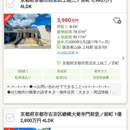
京都府京都市西京区上桂三ノ宮町 3,980万円
京都市烏丸線 鞍馬口駅 徒歩8分 3．京阪電気鉄道鴨東線 出町柳駅
徒歩25分 【周辺環境】1．イオンモール北大路まで570m 徒歩8分
4LDK
2．京都博愛会冨田病院まで380m 徒歩5分3．ローソン烏丸北大路
店まで300m 徒歩4分4．京都市立 紫明小学校まで638ｍ 徒歩8分
3,980
万円
5．私立 立命館小学校まで570m 徒歩8分
間取り
4LDK
2
建物面積
78.57m
2
土地面積
99.17m
築年月
2009年2月(築17年7ヶ月)
阪急嵐山線 上桂駅 徒歩5分
その他の交通
京都府京都市西京区上桂三ノ宮町
2階建て
南道路
都市ガス
駐車場あり
駐車2台
浴室乾燥機
+--+---+---+---◆≪お問い合わせでできること♪≫+--+---+---+---
◆♯(1)物件の概要の請求☆彡・物件住所・大きさ・周辺情報・参
考プラン記載の情報豊富な資料をお送りいたします♪--+---+---
◆♯(2)資金計画☆彡・購入に掛かる費用の確認・お客様の借りれ
る住宅ローンの確認・建築費用の確認--+---+---◆♯(3)類似物件のご
京都府京都市右京区嵯峨大覚寺門前堂ノ前町 1億
紹介☆彡・エリアや大きさ、予算に合わせて比較いただける物件
のご紹介--+---+---◆♯(4)見学予約☆彡・百聞は一見に如かず！実
2,800万円 4LDK
際に現地で誰にでも分かりやすくご説明いたします♪