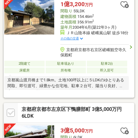
949ｍ●ドラッグユタカ紫竹店・・・958ｍ
1億3,200
万円
間取り
5SLDK
2
建物面積
154.46m
2
土地面積
356.91m
築年月
2004年6月(築22年3ヶ月)
ＪＲ山陰本線 嵯峨嵐山駅 徒歩18分
その他の交通
京都府京都市右京区嵯峨観空寺久
保殿町
2階建て
駐車場あり
駐車2台
床暖房
所有権
即入居可
京都嵐山渡月橋まで1.8km。土地100坪以上に５LDKのゆとりある
間取、即引渡可、緑豊かな住宅地、駐車２台可、陽当り良好、
庭、トイレ２ヶ所、ウォークインクローゼット、ＩＨクッキング
ヒーター、床暖房
京都府京都市左京区下鴨膳部町 3億5,000万円
6LDK
3億5,000
万円
間取り
6LDK