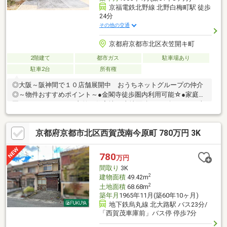
京福電鉄北野線 北野白梅町駅 徒歩
24分
その他の交通
京都府京都市北区衣笠開キ町
2階建て
都市ガス
駐車場あり
駐車2台
所有権
◎大阪～阪神間で１０店舗展開中 おうちネットグループの仲介
◎～物件おすすめポイント～●金閣寺徒歩圏内利用可能☆●家庭菜
園スペースあり！！●衣笠の住宅地♪●土地面積１７３坪あり！●収
益（民泊）や別荘に最適です♪～周辺環境～デイリーカナートイズ
ミヤ千本北大路店まで741m 徒歩約10分生鮮館なかむら北山店ま
京都府京都市北区西賀茂南今原町 780万円 3K
で1337m 徒歩約17分コープきぬがさまで1310m 徒歩約17分ロ
ーソン千本北大路店まで515m 徒歩約7分ダックス京都衣笠店ま
で947m 徒歩約12分ドラッグユタカ紫野店まで1160m 徒歩約
780
万円
15分社会福祉法人京都社会事業財団西陣病院まで1340m 徒歩約
間取り
3K
17分
2
建物面積
49.42m
2
土地面積
68.68m
築年月
1965年11月(築60年10ヶ月)
地下鉄烏丸線 北大路駅 バス23分/
「西賀茂車庫前」バス停 停歩7分