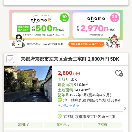
フォーム内容外壁・屋根塗装/キッチン・浴室・洗面室・トイレ交
換・床フロアタイル上貼（LDK、洋室全室、廊下、階段）床クッ
ションフロア貼（洗面室、トイレ）壁・天井クロス貼・建具交
換・ハウスクリーニング■お客様一人一人にあった資金計画か
ら、低金利の金融機関や、多数の銀行からぴったりを見つけま
す！（マイカーローンやカードローンなどのおまとめプランもあ
り！）
京都府京都市左京区岩倉三宅町 2,800万円 5DK
2,800
万円
間取り
5DK
2
建物面積
91.04m
2
土地面積
141.45m
築年月
1977年5月(築49年4ヶ月)
地下鉄烏丸線 国際会館駅 徒歩9分
その他の交通
京都府京都市左京区岩倉三宅町
2階建て
都市ガス
所有権