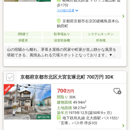
嵯峨野観光鉄道 トロッコ嵐山駅 徒
歩17分
その他の交通
京都府京都市右京区嵯峨鳥居本仏
餉田町
2階建て
駐車場あり
システムキッチン
床暖房
浴室乾燥機
所有権
山の喧騒から離れ、茅葺き屋根の民家や町家が並ぶ静かな風景を
堪能できる、風情あふれる穴場スポットとなっております。▼気
になる税金、契約諸費用についてイチからご説明いたします。▼
ご希望条件をお知らせください。忙しい方向け「まとめて見学」
ご手配します。▼悩ましい頭金のこと、欠陥住宅の心配など、ご
京都府京都市北区大宮玄琢北町 700万円 3DK
質問だけでもどうぞ♪【住宅ローン相談・資金計画・無料】○ロー
ン相談からしたい○どれくらい借入可能か知りたい○金利優遇や住
宅ローン控除などお得な情報がほしい○車ローンや現借入をおま
700
万円
とめしたい○引越し代や家具購入代も含めれますか など等ネッ
間取り
3DK
ト銀行、メガバンク、地方銀行と提携しております
2
建物面積
49.94m
2
土地面積
58.27m
築年月
1975年12月(築50年9ヶ月)
地下鉄烏丸線 北大路駅 バス15分/
「玄琢」バス停 停歩3分