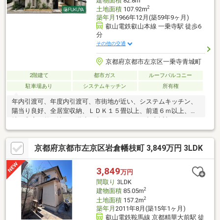
建物面積
82.8m
2
土地面積
107.92m
築年月
1966年12月(築59年9ヶ月)
叡山電鉄叡山本線 一乗寺駅 徒歩6
分
その他の交通
京都府京都市左京区一乗寺青城町
2階建て
都市ガス
ルーフバルコニー
駐車場あり
システムキッチン
所有権
年内引渡可、年度内引渡可、市街地が近い、システムキッチン、
陽当り良好、全居室収納、ＬＤＫ１５畳以上、前道６ｍ以上、角
地、和室、整形地、２階建、南面バルコニー、都市近郊、ウォー
クインクローゼット、ＩＨクッキングヒーター、都市ガス、ルー
フバルコニー、平坦地
京都府京都市左京区岩倉幡枝町 3,849万円 3LDK
3,849
万円
間取り
3LDK
2
建物面積
85.05m
2
土地面積
157.2m
築年月
2011年8月(築15年1ヶ月)
叡山電鉄鞍馬線 京都精華大前駅 徒