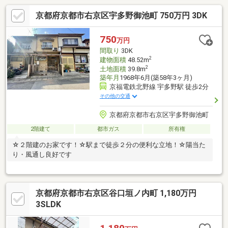
京都府京都市右京区宇多野御池町 750万円 3DK
750
万円
間取り
3DK
2
建物面積
48.52m
2
土地面積
39.8m
築年月
1968年6月(築58年3ヶ月)
京福電鉄北野線 宇多野駅 徒歩2分
その他の交通
京都府京都市右京区宇多野御池町
2階建て
都市ガス
所有権
☆２階建のお家です！☆駅まで徒歩２分の便利な立地！☆陽当た
り・風通し良好です
京都府京都市右京区谷口垣ノ内町 1,180万円
3SLDK