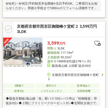
8/6(木)～8/9(日)予約制見学会開催※当日予約OK。ご希望日をお知
らせください。明徳小学校まで1000ｍのリフォーム済物件です。
駐車1台可能。是非お問合せ下さい。
京都府京都市西京区御陵峰ケ堂町２ 3,599万円
3LDK
3,599
万円
間取り
3LDK
2
建物面積
117.13m
2
土地面積
93.22m
築年月
1999年8月(築27年1ヶ月)
阪急嵐山線 上桂駅 徒歩36分
京都府京都市西京区御陵峰ケ堂町
２
2階建て
都市ガス
駐車場あり
駐車2台
システムキッチン
浴室乾燥機
◆阪急京都線/嵐山線「桂」駅バス15分♪バス停は「桂御陵坂」停
徒歩5分♪◆２階にファミリークローゼット付♪◆玄関吹き抜けで
オシャレです♪◆駐車場2台可能♪外装・内装リフォーム済！◆リ