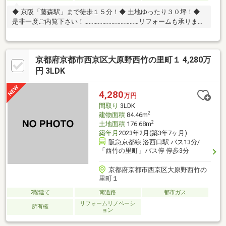
◆ 京阪「藤森駅」まで徒歩１５分！◆ 土地ゆったり３０坪！◆
是非一度ご内覧下さい！………………………………リフォームも承りま
す！………………………………弊社はおうちの建築 ・ リフォームも行っ
ております！リフォームの見積もりやご予算に応じてのご提案も
可能ですのでお気軽にご相談ください♪
京都府京都市西京区大原野西竹の里町１ 4,280万
円 3LDK
4,280
万円
間取り
3LDK
2
建物面積
84.46m
2
土地面積
176.68m
築年月
2023年2月(築3年7ヶ月)
阪急京都線 洛西口駅 バス13分/
「西竹の里町」バス停 停歩3分
京都府京都市西京区大原野西竹の
里町１
2階建て
南道路
都市ガス
リフォームリノベーシ
所有権
ョン