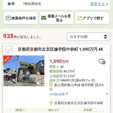
条件
変更する
1種低層地域
新着メールを受
検索条件を保存
アプリで探す
取る
938
件
が該当しました。
京都府京都市左京区修学院中林町 1,090万円 4K
1,090
万円
間取り
4K
2
建物面積
46.27m
2
土地面積
51.27m
築年月
1966年2月(築60年7ヶ月)
叡山電鉄叡山本線 修学院駅 徒歩4
分
その他の交通
京都府京都市左京区修学院中林町
2階建て
都市ガス
所有権