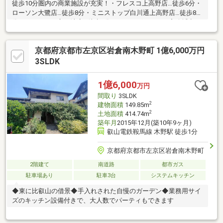
徒歩10分圏内の商業施設が充実！・フレスコ上高野店…徒歩6分・
ローソン大鷺店…徒歩8分・ミニストップ白川通上高野店…徒歩8
分・エディオン宝ヶ池店…徒歩8分・ドラッグユタカ三宅八幡点…
徒歩7分・コーナン宝ヶ池一号館店…徒歩10分・マクドナルド宝ヶ
池店…徒歩4分【教育施設も充実】・岩倉こひつじ保育園…徒歩5
京都府京都市左京区岩倉南木野町 1億6,000万円
分・岩倉南小学校…徒歩8分・洛北中学校…徒歩8分・同志社小・
中・高等学校…徒歩6分
3SLDK
1億6,000
万円
間取り
3SLDK
2
建物面積
149.85m
2
土地面積
414.74m
築年月
2015年12月(築10年9ヶ月)
叡山電鉄鞍馬線 木野駅 徒歩1分
京都府京都市左京区岩倉南木野町
2階建て
南道路
都市ガス
駐車場あり
駐車3台
システムキッチン
◆東に比叡山の借景◆手入れされた自慢のガーデン◆業務用サイ
ズのキッチン設備付きで、大人数でパーティもできます