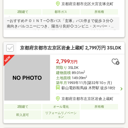
京都府京都市北区大宮玄琢北町
2階建て
都市ガス
所有権
―おすすめＰＯＩＮＴ―◇市バス「玄琢」バス停まで徒歩３分◇
南向きバルコニーにつき、陽当り良好◇コンビニ・スーパー・ド
ラッグストアが徒歩１０分圏内に揃っています！―近隣施設―・業
務スーパー北山店まで徒歩７分・サンディ紫竹店まで徒歩８分・
セブンイレブン京都大宮北箱ノ井町店まで徒歩７分・ドラッグユ
京都府京都市左京区岩倉上蔵町 2,799万円 3SLDK
タカ紫竹店まで徒歩８分■□ 現地見学予約受付中 □■ご希望があ
れば周辺物件もご一緒にご案内可能営業車での送迎も可能です！
お気軽にご相談ください
2,799
万円
間取り
3SLDK
2
建物面積
89.01m
2
土地面積
149.09m
築年月
1993年11月(築32年10ヶ月)
叡山電鉄鞍馬線 木野駅 徒歩18分
京都府京都市左京区岩倉上蔵町
2階建て
オール電化
所有権
リフォームリノベーシ
即入居可
ョン