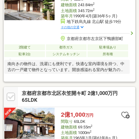
2
建物面積
243.84m
2
土地面積
345.72m
築年月
1990年4月(築36年5ヶ月)
地下鉄烏丸線 北山駅 徒歩19分
その他の交通
京都府京都市左京区下鴨膳部町
2階建て
都市ガス
駐車場あり
駐車2台
システムキッチン
所有権
南向きの物件は、洗濯にも便利です。快適な室内環境を持つ、中
古の一戸建て物件となっています。開放感溢れる室内が魅力の、
6LDKの物件はこちらです。スーパーが近いと買い物が楽になると
主婦の方に喜ばれます。3億5000万円も納得の、充実した設備環
境のある物件です。お湯を温め直せる追い焚き機能付きです。シ
京都府京都市北区衣笠開キ町 2億1,000万円
ステムキッチンは必要な物が組み込まれているため、すぐ調理で
きます。
6SLDK
2億1,000
万円
間取り
6SLDK
2
建物面積
69.55m
2
土地面積
1000m
築年月
1965年1月(築61年8ヶ月)