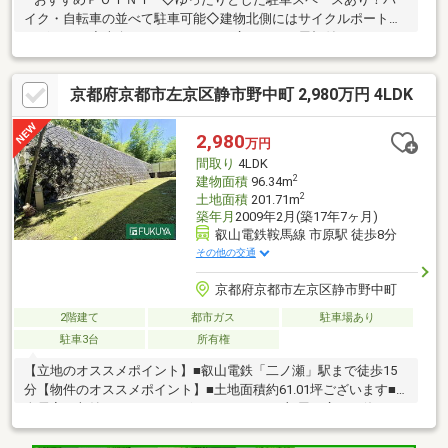
イク・自転車の並べて駐車可能◇建物北側にはサイクルポートも
ございます◇南向きのテラスには、広々とした屋根付きのウッド
デッキあり◇洋室の離れがあり、教室や趣味のお部屋としておす
すめです♪◇全居室に収納あり！お部屋を広くお使いいただけま
京都府京都市左京区静市野中町 2,980万円 4LDK
す■■■■■ 現地見学予約受付中 ■■■■■ご希望があれば周辺物件
もご一緒にご案内可能営業車での送迎も可能です！お気軽にご相
談くださいお問い合わせは［０１２０－５０－２９８２］までお
2,980
万円
気軽にご連絡くださいませ。福屋不動産販売 京都北店
間取り
4LDK
2
建物面積
96.34m
2
土地面積
201.71m
築年月
2009年2月(築17年7ヶ月)
叡山電鉄鞍馬線 市原駅 徒歩8分
その他の交通
京都府京都市左京区静市野中町
2階建て
都市ガス
駐車場あり
駐車3台
所有権
【立地のオススメポイント】■叡山電鉄「二ノ瀬」駅まで徒歩15
分【物件のオススメポイント】■土地面積約61.01坪ございます■
全居室に収納スペースがございますので、お部屋を広くお使いで
きます■平成21年2月築の物件です現地見学会（事前に必ず予約し
てください）日程／公開中時間／10：00～19：00土日祝は勿論の