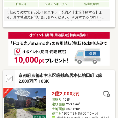
駐車2台
システムキッチン
浴室乾燥機
＼初めての方でも安心！簡単ネット予約／【来場予約する】よ
り、見学希望のお問い合わせをください。☆おすすめPOINT・２
０１１年築！まどり充実６SSLDDKK！駐車２台可！ 生活空間を
分けやすい間取りで、ほどよい距離感を保てる２世帯住宅！・２
１帖超の広々LDKに掘りごたつ付和室を備えた、家族が自然と集
まるまどりです！・南向きのバルコニー３か所あり！お洗濯物が
たっぷり干せます！・WCLやSCLなど収納豊富で大家族でもお家
の中をスッキリお使いいただけます！気になる部分のリフォーム
承ります！理想の住まいを一緒に実現しましょう♪
京都府京都市右京区嵯峨鳥居本仏餉田町 2億
2,000万円 10SK
2億2,000
万円
間取り
10SK
2
建物面積
250.47m
2
土地面積
557.12m
築年月
1976年3月(築50年6ヶ月)