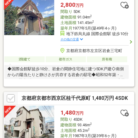
能。周辺は平坦地なので、毎日の通勤・通学やお買い物もスムー
2,800
万円
ズです。ぜひ現地でこの新しさと心地よさをご体感ください！
間取り
5DK
2
建物面積
91.04m
2
土地面積
141.45m
築年月
1977年5月(築49年4ヶ月)
地下鉄烏丸線 国際会館駅 徒歩10分
その他の交通
京都府京都市左京区岩倉三宅町
2階建て
都市ガス
所有権
◆国際会館駅徒歩10分、岩倉の閑静住宅地に建つ5DK戸建◇南側
からの陽当たりと静けさが共存する岩倉の邸宅◆昭和52年築・
5DK・駐車1台。リノベーションで価値が広がる岩倉の住まい◇駐
車1台可。落ち着いた住環境で子育てに適した5DKの住まい■地下
鉄烏丸線 国際会館駅 徒歩10分■叡山電鉄鞍馬線 八幡前駅 徒歩6分
京都府京都市西京区桂千代原町 1,480万円 4SDK
※間取り広々５DK。緑豊かな住宅地内。※カーポート付駐車スペー
ス※南側にお庭あり！陽当良好で開放感あり♪
1,480
万円
間取り
4SDK
2
建物面積
93.46m
2
土地面積
45.2m
築年月
1987年3月(築39年6ヶ月)