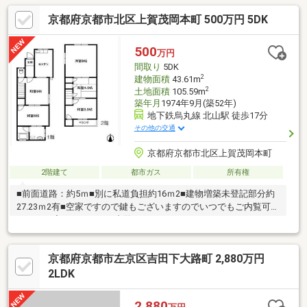
京都府京都市北区上賀茂岡本町 500万円 5DK
500
万円
間取り
5DK
2
建物面積
43.61m
2
土地面積
105.59m
築年月
1974年9月(築52年)
地下鉄烏丸線 北山駅 徒歩17分
その他の交通
京都府京都市北区上賀茂岡本町
2階建て
都市ガス
所有権
■前面道路：約5ｍ■別に私道負担約16ｍ2■建物増築未登記部分約
27.23ｍ2有■空家ですので鍵もございますのでいつでもご内覧可能
です。一度ごゆっくりご内覧下さい。０１２０－０２１－３１３
までお気軽にお問い合わせ下さい。■経験年数10年以上の営業ス
タッフ在籍、宅地建物取引士・古民家鑑定士1級等も取得しており
京都府京都市左京区吉田下大路町 2,880万円
ますのでご安心ください。
2LDK
2,880