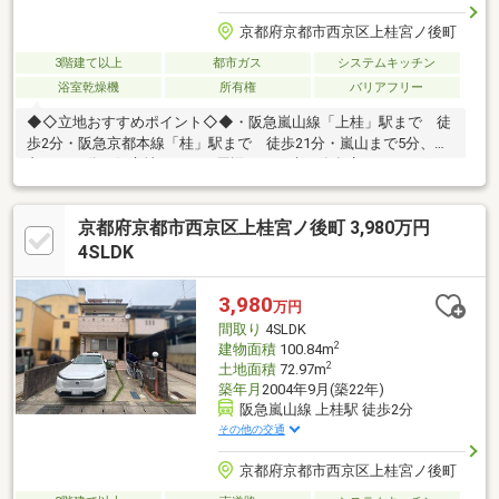
京都府京都市西京区上桂宮ノ後町
3階建て以上
都市ガス
システムキッチン
浴室乾燥機
所有権
バリアフリー
◆◇立地おすすめポイント◇◆・阪急嵐山線「上桂」駅まで 徒
歩2分・阪急京都本線「桂」駅まで 徒歩21分・嵐山まで5分、烏
丸まで15分と好立地です。・周辺は一戸建や飲食店、ドラッグス
トア等が立地しております。◆◇対象不動産おすすめポイント
◇◆・豊富な収納で日々の暮らしを支えます。・空間を無駄なく
京都府京都市西京区上桂宮ノ後町 3,980万円
使える納戸付き、居住空間と収納を分けることで生活にメリハリ
が生まれます。・徒歩圏内に中学校があり、毎日の通学も安心
4SLDK
で、子育て世代に嬉しい立地です。本物件の問合せは、担当：大
野（おおの）までお願い致します。会社携帯：080-3414-9698いつ
3,980
万円
でもお気軽にご連絡くださいませ。
間取り
4SLDK
2
建物面積
100.84m
2
土地面積
72.97m
築年月
2004年9月(築22年)
阪急嵐山線 上桂駅 徒歩2分
その他の交通
京都府京都市西京区上桂宮ノ後町