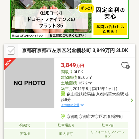
事、平日もご内覧頂けます！ご都合の良い日時を頂ければスタッ
フが現地をご案内させていただきます。お電話の際、担当者に内
覧希望物件をお伝えくださいませ！
京都府京都市左京区岩倉幡枝町 3,849万円 3LDK
3,849
万円
間取り
3LDK
2
建物面積
85.05m
2
土地面積
157.2m
築年月
2011年8月(築15年1ヶ月)
叡山電鉄鞍馬線 京都精華大前駅 徒
歩8分
その他の交通
京都府京都市左京区岩倉幡枝町
2階建て
駐車場あり
駐車2台
リフォームリノベーシ
所有権
即入居可
ョン