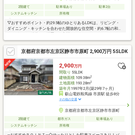
2階建て
駐車場あり
駐車2台
システムキッチン
所有権
▽おすすめポイント・約29.5帖のゆとりあるLDKは、リビング・
ダイニング・キッチンを合わせた開放的な住空間・約6.7帖の和室
をリビングに隣接して配置し、客間やくつろぎのスペースとして
も活用可能・約11.2帖・約8.4帖・約7.8帖の3つの洋室を備えたゆ
とりある間取り・2階にはDEN・フリースペースを配置し、書斎や
京都府京都市左京区静市市原町 2,900万円 5SLDK
趣味の空間など多目的に活用可能・1階・2階それぞれにDENを設
けた多用途な間取り・玄関にはシューズインクローゼットを完
備・広々とした庭を備えた戸建て住宅▽ご見学予約「ご内覧予
2,900
万円
約」は →【資料請求する】よりお待ちしております
間取り
5SLDK
2
建物面積
109.38m
2
土地面積
193.28m
築年月
1997年2月(築29年7ヶ月)
叡山電鉄鞍馬線 市原駅 徒歩8分
その他の交通
京都府京都市左京区静市市原町
2階建て
都市ガス
駐車場あり
システムキッチン
所有権
―おすすめＰＯＩＮＴ―◇ゆったりとした駐車スペースあり！バ