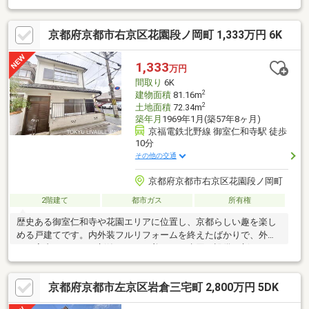
京都府京都市右京区花園段ノ岡町 1,333万円 6K
1,333
万円
間取り
6K
2
建物面積
81.16m
2
土地面積
72.34m
築年月
1969年1月(築57年8ヶ月)
京福電鉄北野線 御室仁和寺駅 徒歩
10分
その他の交通
京都府京都市右京区花園段ノ岡町
2階建て
都市ガス
所有権
歴史ある御室仁和寺や花園エリアに位置し、京都らしい趣を楽し
める戸建てです。内外装フルリフォームを終えたばかりで、外壁
から室内までまるで新築のような美しさ！水回り設備も新しく、
すぐ快適に新生活を始められます。魅力はなんといっても圧倒的
な部屋数を誇る「6DK」。ファミリーでの暮らしはもちろん、在
京都府京都市左京区岩倉三宅町 2,800万円 5DK
宅ワーク部屋や趣味のスペースなど、ライフスタイルに合わせて
自由自在に使えます。JR「花園」駅徒歩8分をはじめ2駅利用可