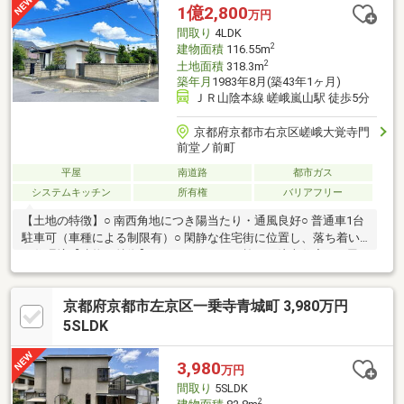
1億2,800
万円
間取り
4LDK
2
建物面積
116.55m
2
土地面積
318.3m
築年月
1983年8月(築43年1ヶ月)
ＪＲ山陰本線 嵯峨嵐山駅 徒歩5分
京都府京都市右京区嵯峨大覚寺門
前堂ノ前町
平屋
南道路
都市ガス
システムキッチン
所有権
バリアフリー
【土地の特徴】○ 南西角地につき陽当たり・通風良好○ 普通車1台
駐車可（車種による制限有）○ 閑静な住宅街に位置し、落ち着い
た住環境【建物の特徴】○ セキスイハイム施工の注文住宅○ 平屋
建てのため、階段のない快適な生活動線○ LDK約24帖のゆとりあ
る4LDK【リフォーム内容】○ 2012年4月・屋根改修工事（上張
京都府京都市左京区一乗寺青城町 3,980万円
り）・玄関ポーチ交換○ 2012年5月・キッチン交換・ユニットバス
交換・トイレ交換・洗面化粧台交換・給湯器交換・フローリング
5SLDK
（LDK、洋室3室）張替・クロス（全室）張替・クッションフロア
（洗面室、トイレ）張替・畳表替え・玄関ドア交換
3,980
万円
間取り
5SLDK
2