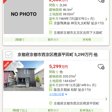
万円
間取り
2LDK
2
建物面積
46.3m
2
土地面積
38.02m
築年月
1969年7月(築57年2ヶ月)
京阪鴨東線 神宮丸太町駅 徒歩17分
京都府京都市左京区吉田下大路町
2階建て
都市ガス
所有権
京都府京都市西京区樫原平田町 5,299万円 他
5,299
万円
間取り
他
2
建物面積
205.07m
2
土地面積
144.62m
築年月
2011年12月(築14年9ヶ月)
阪急京都線 桂駅 徒歩17分
その他の交通
京都府京都市西京区樫原平田町
3階建て以上
都市ガス
駐車場あり