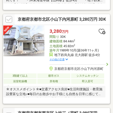
利です！ ・JR東海道本線【山科駅】徒歩4分 ・地下鉄東
西線【山科駅】徒歩4分 ・京阪電鉄京津線【京阪山科駅】徒歩
4分■徒歩圏内には毎日のお買い物に便利なスーパーやコンビニ、
他にも生活に便利な 施設がそろっているのもおすすめポ
京都府京都市北区小山下内河原町 3,280万円 3DK
イントです■1台分のカーポート付 雨や鳥のフン・落ち葉など
から大切なお車を守ります 雨や雪の日の車の乗り降りに便利
です■各居室6帖以上！ 各居室に収納があるのでお部屋が広く
3,280
万円
使えます※契約不適合責任免責※駐車台数は車種による
間取り
3DK
2
建物面積
84.44m
2
土地面積
45.82m
築年月
1989年10月(築36年11ヶ月)
地下鉄烏丸線 北大路駅 徒歩4分
その他の交通
京都府京都市北区小山下内河原町
3階建て以上
都市ガス
システムキッチン
浴室乾燥機
所有権
即入居可
☆オススメポイント☆■交通アクセス良好■生活利便施設・教育施
設豊富な立地♪■毎日のお散歩やお子様にも自然を日常に感じてい
ただける賀茂川まで徒歩3分の環境♪■各居室に収納あり、キッチ
ン床下収納付き♪■駐車スペースあり(お持ちの車が駐車可能かご確
認ください)【交通手段】1．京都市烏丸線 北大路駅 徒歩4分 2．