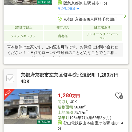
阪急京都線 桂駅 徒歩11分
その他の交通
京都府京都市西京区桂千代原町
3階建て以上
都市ガス
駐車場あり
リフォームリノベーシ
システムキッチン
所有権
ョン
▽本物件は空家です、ご内覧も可能です。お気軽にお問い合わせ
ください！！▼住宅ローンや諸経費のことどんなことでもご相談
ください！！親切丁寧にご説明させていただきます！！
京都府京都市左京区修学院北沮沢町 1,280万円
4DK
1,280
万円
間取り
4DK
2
建物面積
58.8m
2
土地面積
75.17m
築年月
1964年7月(築62年2ヶ月)
叡山電鉄叡山本線 宝ケ池駅 徒歩14
分