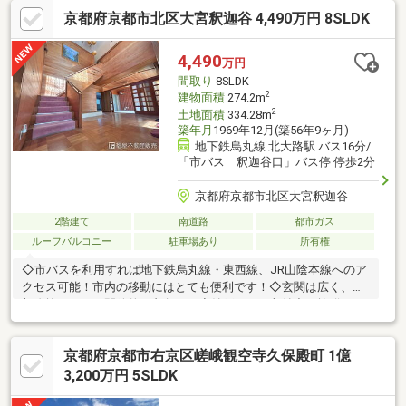
京都府京都市北区大宮釈迦谷 4,490万円 8SLDK
4,490
万円
間取り
8SLDK
2
建物面積
274.2m
2
土地面積
334.28m
築年月
1969年12月(築56年9ヶ月)
地下鉄烏丸線 北大路駅 バス16分/
「市バス 釈迦谷口」バス停 停歩2分
京都府京都市北区大宮釈迦谷
2階建て
南道路
都市ガス
ルーフバルコニー
駐車場あり
所有権
◇市バスを利用すれば地下鉄烏丸線・東西線、JR山陰本線へのア
クセス可能！市内の移動にはとても便利です！◇玄関は広く、上
部吹抜がとても開放的な印象です◇納戸もあり収納力も抜群！シ
ーズンもののお荷物の整理にも活躍しそうです◇車庫はシャッタ
ー付！大切なお車を雨風からしのげます！≪近隣のお買い物施設
京都府京都市右京区嵯峨観空寺久保殿町 1億
≫●セブンイレブン京都大宮北箱ノ井町店・・・610ｍ●業務スー
パー北山店・・・674ｍ●ミニストップ大宮南山ノ前店・・・916
3,200万円 5SLDK
ｍ●スーパーマツモト北山店・・・945ｍ●サンディ紫竹店・・・