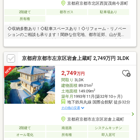
京都府京都市北区西賀茂南今原町
2階建て
都市ガス
駐車場あり
所有権
◇収納多数あり！◇駐車スペースあり！◇リフォーム・リノベー
ションのご相談も承ります！閑静な住宅地、都市近郊、山が見え
る、スーパー 徒歩10分以内、市街地が近い、陽当り良好、和室、
庭、南庭、通風良好、眺望良好、都市ガス、高台に立地■■■■■
現地見学予約受付中 ■■■■■ご希望があれば周辺物件もご一緒に
京都府京都市左京区岩倉上蔵町 2,749万円 3LDK
ご案内できます。現地集合・現地解散も可能。営業車での送迎も
可能です。お問い合わせは［０１２０－５０－２９８２］までお
気軽にご連絡くださいませ。福屋不動産販売 京都北店
2,749
万円
間取り
3LDK
2
建物面積
89.01m
2
土地面積
149.09m
築年月
1993年11月(築32年10ヶ月)
地下鉄烏丸線 国際会館駅 徒歩32分
その他の交通
京都府京都市左京区岩倉上蔵町
2階建て
南道路
システムキッチン
オール電化
所有権
即入居可