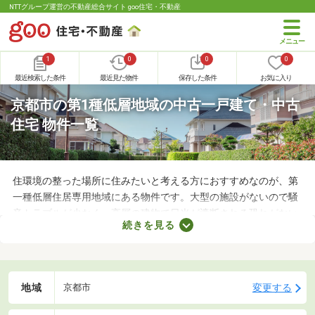
NTTグループ運営の不動産総合サイト goo住宅・不動産
1
0
0
0
最近検索した条件
最近見た物件
保存した条件
お気に入り
京都市の第1種低層地域の中古一戸建て・中古
住宅 物件一覧
住環境の整った場所に住みたいと考える方におすすめなのが、第
一種低層住居専用地域にある物件です。大型の施設がないので騒
音トラブルが少なく、高層の建物で日光が遮断される恐れがない
続きを見る
ことから、住環境に優れたエリアです。住みやすい土地ではある
ものの、気になるのが住宅の購入費用。ここでは、優れた立地で
も購入費用を抑えられる中古の一戸建てを紹介します。
地域
変更する
京都市