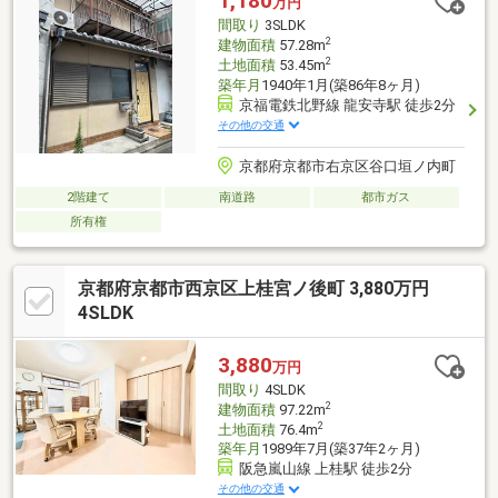
1,180
万円
間取り
3SLDK
2
建物面積
57.28m
2
土地面積
53.45m
築年月
1940年1月(築86年8ヶ月)
京福電鉄北野線 龍安寺駅 徒歩2分
その他の交通
京都府京都市右京区谷口垣ノ内町
2階建て
南道路
都市ガス
所有権
京都府京都市西京区上桂宮ノ後町 3,880万円
4SLDK
3,880
万円
間取り
4SLDK
2
建物面積
97.22m
2
土地面積
76.4m
築年月
1989年7月(築37年2ヶ月)
阪急嵐山線 上桂駅 徒歩2分
その他の交通