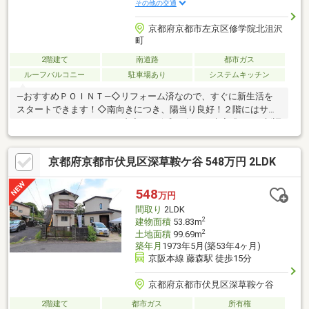
その他の交通
京都府京都市左京区修学院北沮沢
町
2階建て
南道路
都市ガス
ルーフバルコニー
駐車場あり
システムキッチン
―おすすめＰＯＩＮＴ―◇リフォーム済なので、すぐに新生活を
スタートできます！◇南向きにつき、陽当り良好！２階にはサン
ルームあり！―リフォーム内容 ［令和８年３月末完成］―≪新調
≫システムキッチン、浴室、洗面化粧台、温水洗浄便座、給湯
器、モニター付きインターホン、浴室水栓・追焚き配管≪貼替≫
京都府京都市伏見区深草鞍ケ谷 548万円 2LDK
フローリング（ＤＫ)、ＣＦ(洗面室)≪その他≫間取変更（２F和
室を洋室に変更)、防蟻工事、火災報知器設置、ハウスクリーニン
グ、バルコニー洗浄、屋根葺き替え、外壁塗装・クラック補修◇
548
万円
設備延長１０年保証システムキッチン、洗面化粧台、温水洗浄便
間取り
2LDK
座、給湯器、モニター付インターホン
2
建物面積
53.83m
2
土地面積
99.69m
築年月
1973年5月(築53年4ヶ月)
京阪本線 藤森駅 徒歩15分
京都府京都市伏見区深草鞍ケ谷
2階建て
都市ガス
所有権