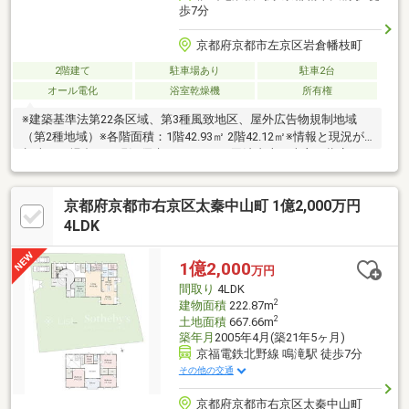
歩7分
京都府京都市左京区岩倉幡枝町
2階建て
駐車場あり
駐車2台
オール電化
浴室乾燥機
所有権
※建築基準法第22条区域、第3種風致地区、屋外広告物規制地域
（第2種地域）※各階面積：1階42.93㎡ 2階42.12㎡※情報と現況が
相違する場合は、現況優先とします。※司法書士は売主の指定に
なります。※通学の区域に関しては自治体や教育委員会等にご確
認ください。
京都府京都市右京区太秦中山町 1億2,000万円
4LDK
1億2,000
万円
間取り
4LDK
2
建物面積
222.87m
2
土地面積
667.66m
築年月
2005年4月(築21年5ヶ月)
京福電鉄北野線 鳴滝駅 徒歩7分
その他の交通
京都府京都市右京区太秦中山町