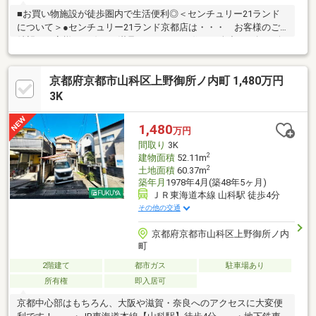
■お買い物施設が徒歩圏内で生活便利◎＜センチュリー21ランド
について＞●センチュリー21ランド京都店は・・・ お客様のご
希望をお客様の目線でご満足いただけるお住いを全力でお探し致
します！●購入・売却・ローンのご相談など、些細なことでもお
気軽にご相談下さいませ！●リフォームのご相談も承っておりま
京都府京都市山科区上野御所ノ内町 1,480万円
す。○京阪鴨東線 「出町柳」駅 徒歩約6分○京都市営地下鉄烏丸線
「今出川」駅 徒歩約10分○営業時間：10：00～20：00（火曜日・
3K
水曜日定休日※祝日は営業）事前にご連絡いただけますと、スム
ーズにご案内が可能です。ご連絡お待ちしております！
1,480
万円
間取り
3K
2
建物面積
52.11m
2
土地面積
60.37m
築年月
1978年4月(築48年5ヶ月)
ＪＲ東海道本線 山科駅 徒歩4分
その他の交通
京都府京都市山科区上野御所ノ内
町
2階建て
都市ガス
駐車場あり
所有権
即入居可
京都中心部はもちろん、大阪や滋賀・奈良へのアクセスに大変便