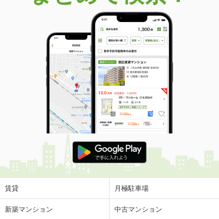
価 格
2,749万円
住 所
兵庫県宝塚市安倉中６
建物面積
90.25m²
土地面積
121.62m²
兵庫県宝塚市逆瀬台３
価 格
2,980万円
住 所
兵庫県宝塚市逆瀬台３
建物面積
197.95m²
土地面積
323.78m²
兵庫県神戸市灘区篠原台
価 格
7,000万円
住 所
兵庫県神戸市灘区篠原台
建物面積
153.76m²
土地面積
339.56m²
賃貸
月極駐車場
兵庫県神戸市灘区篠原南町２
新築マンション
中古マンション