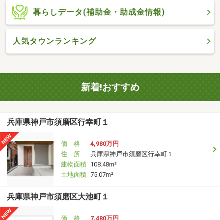
暮らしデータ(補助金・助成金情報)
人気タウンランキング
新着!おすすめ
兵庫県神戸市須磨区行幸町１
価 格
4,980万円
住 所
兵庫県神戸市須磨区行幸町１
建物面積
108.48m²
土地面積
75.07m²
兵庫県神戸市須磨区大池町１
価 格
7,480万円