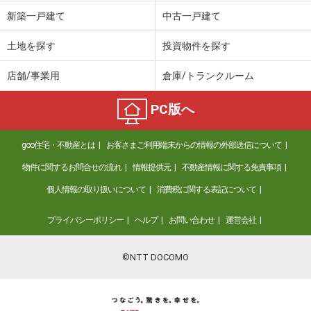
価 格
3,980万円
新築一戸建て
中古一戸建て
住 所
兵庫県神戸市灘区篠原南町２
建物面積
88.77m²
土地を探す
投資物件を探す
土地面積
61.45m²
店舗/事業用
倉庫/トランクルーム
兵庫県神戸市灘区篠原南町２
PC版へ
価 格
3,980万円
住 所
兵庫県神戸市灘区篠原南町２
goo住宅・不動産とは
お客さまご利用端末からの情報の外部送信について
建物面積
88.77m²
土地面積
61.45m²
物件に関するお問合せの流れ
情報提供元
不動産情報に関する免責事項
個人情報の取り扱いについて
消費税に関する表記について
兵庫県神戸市須磨区須磨寺町３
プライバシーポリシー
ヘルプ
お問い合わせ
運営会社
価 格
1,480万円
住 所
兵庫県神戸市須磨区須磨寺町３
建物面積
118.26m²
©NTT DOCOMO
土地面積
273.45m²
兵庫県神戸市長田区御屋敷通５