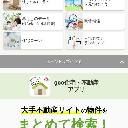
価 格
2,600万円
住まいのコラム
を見つけよう
住 所
兵庫県神戸市長田区駒ケ林町６
建物面積
65.44m²
暮らしのデータ
土地面積
54.91m²
家賃相場
(補助金・助成金情報)
兵庫県姫路市田寺東３丁目
人気タウン
住宅ローン
ランキング
価 格
2,280万円
住 所
兵庫県姫路市田寺東３丁目
建物面積
108.89m²
ページトップに戻る
土地面積
134.64m²
兵庫県宝塚市安倉中６
goo住宅・不動産
価 格
2,749万円
アプリ
住 所
兵庫県宝塚市安倉中６
建物面積
90.25m²
土地面積
121.62m²
大手不動産サイト
物件
の
を
兵庫県宝塚市安倉中６
まとめて検索！