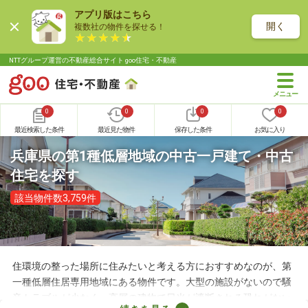
アプリ版はこちら
開く
複数社の物件を探せる！
NTTグループ運営の不動産総合サイト goo住宅・不動産
0
0
0
0
最近検索した条件
最近見た物件
保存した条件
お気に入り
兵庫県の第1種低層地域の中古一戸建て・中古
住宅を探す
該当物件数3,759件
住環境の整った場所に住みたいと考える方におすすめなのが、第
一種低層住居専用地域にある物件です。大型の施設がないので騒
音トラブルが少なく、高層の建物で日光が遮断される恐れがない