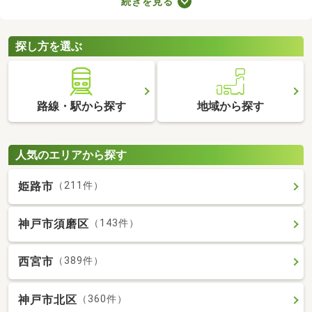
続きを見る
ことから、住環境に優れたエリアです。住みやすい土地ではある
ものの、気になるのが住宅の購入費用。ここでは、優れた立地で
も購入費用を抑えられる中古の一戸建てを紹介します。
探し方を選ぶ
路線・駅から探す
地域から探す
人気のエリアから探す
姫路市
（211件）
神戸市須磨区
（143件）
西宮市
（389件）
神戸市北区
（360件）