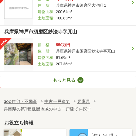
住 所
兵庫県神戸市須磨区大池町１
建物面積
200.64m²
土地面積
108.65m²
兵庫県神戸市須磨区妙法寺字兀山
価 格
550万円
住 所
兵庫県神戸市須磨区妙法寺字兀山
建物面積
81.69m²
土地面積
207.36m²
兵庫県神戸市須磨区宝田町３
もっと見る
価 格
3,980万円
住 所
兵庫県神戸市須磨区宝田町３
goo住宅・不動産
中古一戸建て
兵庫県
建物面積
129.49m²
兵庫県の第1種低層地域の中古一戸建てを探す
土地面積
63.64m²
お役立ち情報
兵庫県神戸市長田区駒ケ林町６
「住みたい街」