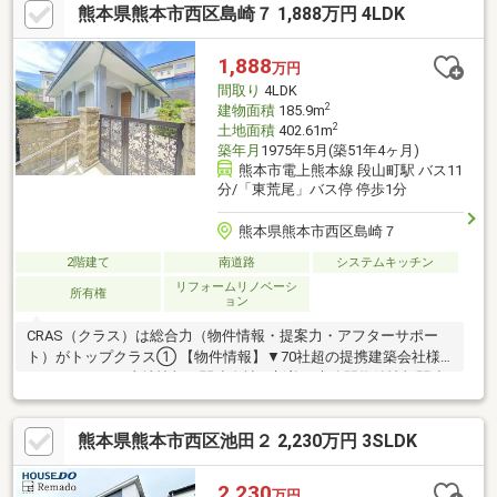
熊本県熊本市西区島崎７ 1,888万円 4LDK
日当たり通風良好です。■■■【生活のしやすい閑静な住宅街】
■■■・花園小学校、井芹中学校エリア・柿原第一ストアまで徒歩
約2分、24時間営業のメガセンタートライアル上熊本まで車で約4
1,888
万円
分の距離と買い物の負担を軽減・最寄りの前川バス停まで徒歩約
間取り
4LDK
２分と桜町バスターミナルまで利便性良い立地！
2
建物面積
185.9m
2
土地面積
402.61m
築年月
1975年5月(築51年4ヶ月)
熊本市電上熊本線 段山町駅 バス11
分/「東荒尾」バス停 停歩1分
熊本県熊本市西区島崎７
2階建て
南道路
システムキッチン
リフォームリノベーシ
所有権
ョン
CRAS（クラス）は総合力（物件情報・提案力・アフターサポー
ト）がトップクラス① 【物件情報】▼70社超の提携建築会社様
モデルハウスや土地情報▼関連会社の新着・未公開物件情報関連
会社にグッドバイバイやいえコレ等② 【提案力】▼住宅ローン
提携金融機関が多数▼後悔しないためのライフプランシミュレー
熊本県熊本市西区池田２ 2,230万円 3SLDK
ション家計の見直しのプロのFPが在籍③ 【アフターサポート】
▼税金面等のアドバイス資金贈与や住宅ローン控除等▼お引渡し
後の対応お引渡し後のリフォームもお任せ！将来的な売却・賃貸
2,230
万円