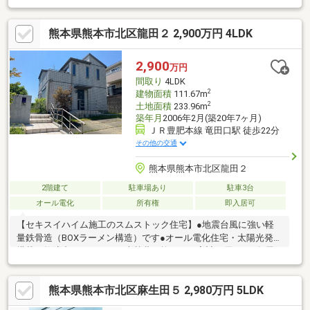
熊本県熊本市北区龍田２ 2,900万円 4LDK
2,900
万円
間取り
4LDK
2
建物面積
111.67m
2
土地面積
233.96m
築年月
2006年2月(築20年7ヶ月)
ＪＲ豊肥本線 竜田口駅 徒歩22分
その他の交通
熊本県熊本市北区龍田２
2階建て
駐車場あり
駐車3台
オール電化
所有権
即入居可
【セキスイハイム施工のスムストック住宅】●地震台風に強い軽
量鉄骨造（BOXラーメン構造）です●オール電化住宅・太陽光発電
搭載（故障中）で、月々の光熱費が抑えられ家計に優しい●各居
室収納付き、ロフトもあります●60年間サポートシステムも引き
継げますので、5年毎の点検も受けられます●スーパー・コンビニ
熊本県熊本市北区麻生田５ 2,980万円 5LDK
も徒歩圏内で便利です