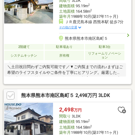
間取り
3LDK
的な売却・賃貸等の運用サポート！
2
建物面積
95.19m
2
土地面積
164.58m
築年月
1988年10月(築37年11ヶ月)
ＪＲ鹿児島本線 西熊本駅 徒歩7分
その他の交通
熊本県熊本市南区島町５
2階建て
駐車場あり
駐車3台
リフォームリノベーシ
システムキッチン
所有権
ョン
＼土日祝日問わずご内覧可能です／▼ご内覧までの流れ♪まずはご
希望のライフスタイルやご条件を丁寧にヒアリング。厳選した物
件の中から、ご納得いただける住まいをご提案いたします。ご内
覧のスケジュールも、お客様のご都合に合わせて柔軟に調整いた
します。▼資金計画・住宅ローンもワンストップでサポート♪「年
熊本県熊本市南区島町５ 2,498万円 3LDK
収・資産に応じた最適な借入額を知りたい」「転職後でもローン
は組めるか」などのお悩みに経験豊富な担当者が丁寧にご対応。
安心して次のステージへ進めるよう、的確なアドバイスを行いま
2,498
万円
す。自社HPでは、公開以外の物件もご紹介しております。TEL：
間取り
3LDK
096-206-1230
2
建物面積
95.19m
2
土地面積
164.58m
築年月
1988年10月(築37年11ヶ月)