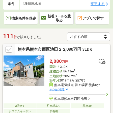
条件
変更する
1種低層地域
新着メールを受
検索条件を保存
アプリで探す
取る
111
件
が該当しました。
熊本県熊本市西区池田２ 2,080万円 3LDK
2,080
万円
間取り
3LDK
2
建物面積
86.12m
2
土地面積
205.02m
築年月
2019年9月(築7年)
熊本電気鉄道 韓々坂駅 徒歩6分
その他の交通
熊本県熊本市西区池田２
2階建て
駐車場あり
駐車2台
システムキッチン
所有権