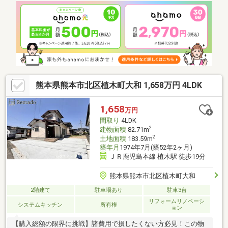
の遊び場や来客用として活躍します。2階には洋室3部屋を配置
し、各居室に収納付き。桜木小・桜木中学校まで徒歩10分圏内。
スーパーや公園も徒歩圏内に揃う、子育てしやすい住環境です。
熊本県熊本市北区植木町大和 1,658万円 4LDK
1,658
万円
間取り
4LDK
2
建物面積
82.71m
2
土地面積
183.59m
築年月
1974年7月(築52年2ヶ月)
ＪＲ鹿児島本線 植木駅 徒歩19分
熊本県熊本市北区植木町大和
2階建て
駐車場あり
駐車3台
リフォームリノベーシ
システムキッチン
所有権
ョン
【購入総額の限界に挑戦】諸費用で損したくない方必見！この物