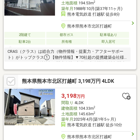
2
土地面積
194.53m
築年月
1988年10月(築37年11ヶ月)
熊本電気鉄道 打越駅 徒歩8分
熊本県熊本市北区打越町
2階建て
都市ガス
駐車場あり
駐車2台
所有権
即入居可
CRAS（クラス）は総合力（物件情報・提案力・アフターサポー
ト）がトップクラス① 【物件情報】▼70社超の提携建築会社様
モデルハウスや土地情報▼関連会社の新着・未公開物件情報関連
会社にグッドバイバイ② 【提案力】▼住宅ローン提携金融機関
が多数▼後悔しないためのライフプランシミュレーション家計
熊本県熊本市北区打越町 3,198万円 4LDK
（生命保険や通信費）の見直しのプロ在籍③ 【アフターサポー
ト】▼税金面等のアドバイス資金贈与や住宅ローン控除等▼お引
渡し後のアフターサポートお引渡し後のリフォームもお任せ！将
3,198
万円
来的な売却・賃貸等の運用サポートも
間取り
4LDK
2
建物面積
104.33m
2
土地面積
145.63m
築年月
2025年4月(築1年5ヶ月)
熊本電気鉄道 打越駅 徒歩10分
熊本県熊本市北区打越町