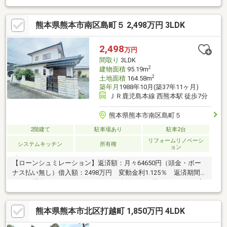
事５年保証〉シロアリへの備え付き。「見えない場所の安心」
も、セットでお届け。〈契約不適合責任２年〉入居後の雨漏りな
熊本県熊本市南区島町５ 2,498万円 3LDK
どにも対応◎２年間は売主の保証が付きます。【内覧ツアー】 熊
本県全域の気になる物件を全て弊社でまとめてご内覧いただけま
す水曜日や１８時以降、お仕事終わりの内覧も柔軟に対応！物件
2,498
万円
選びからお引渡しまで『ハウスドゥ熊本桜町』が全力でサポート
間取り
3LDK
します
2
建物面積
95.19m
2
土地面積
164.58m
築年月
1988年10月(築37年11ヶ月)
ＪＲ鹿児島本線 西熊本駅 徒歩7分
熊本県熊本市南区島町５
2階建て
駐車場あり
駐車2台
リフォームリノベーシ
システムキッチン
所有権
ョン
【ローンシュミレーション】返済額：月々64650円（頭金・ボー
ナス払い無し）借入額：2498万円 変動金利1.125％ 返済期間
40年の場合～アピールポイント～☆水回りはお掃除がしやすい家
事動線。☆お掃除がしやすいIHクッキングヒーター付き。☆庭付
きでバーベキューなどで家族団欒の時間を過ごせます。～リフォ
熊本県熊本市北区打越町 1,850万円 4LDK
ーム内容～・水回り全新品交換・フローリング張替、クロス張
替・テレビモニターホン新品交換・全居室火災警報器設置・防蟻