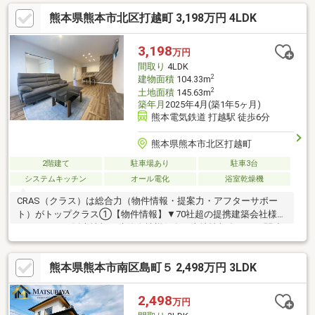
が多数▼後悔しないためのライフプランシミュレーション家計
熊本県熊本市北区打越町 3,198万円 4LDK
（生命保険や通信費）の見直しのプロ在籍③ 【アフターサポー
ト】▼税金面等のアドバイス資金贈与や住宅ローン控除等▼お引
渡し後のアフターサポートお引渡し後のリフォームもお任せ！将
3,198
万円
来的な売却・賃貸等の運用サポートも
間取り
4LDK
2
建物面積
104.33m
2
土地面積
145.63m
築年月
2025年4月(築1年5ヶ月)
熊本電気鉄道 打越駅 徒歩6分
熊本県熊本市北区打越町
2階建て
駐車場あり
駐車3台
システムキッチン
オール電化
浴室乾燥機
CRAS（クラス）は総合力（物件情報・提案力・アフターサポー
ト）がトップクラス①【物件情報】▼70社超の提携建築会社様モ
デルハウスの販売情報や建築会社様保有の土地情報有り！▼関連
会社の新着・未公開物件情報②【提案力】▼住宅ローン金融機関
様の比較や住宅ローンの審査のコツも把握！▼後悔しないための
熊本県熊本市南区島町５ 2,498万円 3LDK
ライフプランシミュレーションFPへの家計の見直し相談も可能！
【アフターサポート】▼税金面等のアドバイス資金贈与（援助）
や住宅ローン控除のご案内やご相談もお任せ！▼お引渡し後のア
2,498
万円
フターサポートお引渡し後のメンテナンス（リフォーム）、将来