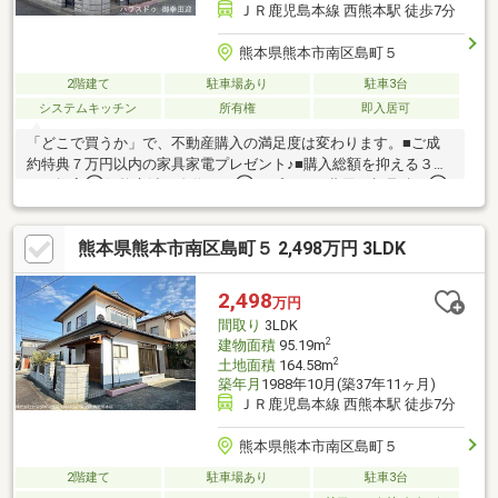
ＪＲ鹿児島本線 西熊本駅 徒歩7分
熊本県熊本市南区島町５
2階建て
駐車場あり
駐車3台
システムキッチン
所有権
即入居可
「どこで買うか」で、不動産購入の満足度は変わります。■ご成
約特典７万円以内の家具家電プレゼント♪■購入総額を抑える３つ
のご提案①価格交渉に自信あり②オプション費用も相見積り③
提携銀行多数で金利を安く＼３００万円以上差がでることも！／
他社様のお見積り後でもご相談歓迎！最安値をお約束します◎■
熊本県熊本市南区島町５ 2,498万円 3LDK
熊本県全域の内覧ツアー・他社掲載物件もまとめてご案内・全種
別を窓口ひとつで比較・内覧■九州No.1の実績・ハウスドゥ全国
大会2025九州エリア売買件数・売上高１位・Google口コミランキ
2,498
万円
ング「熊本県 不動産売買」１位
間取り
3LDK
2
建物面積
95.19m
2
土地面積
164.58m
築年月
1988年10月(築37年11ヶ月)
ＪＲ鹿児島本線 西熊本駅 徒歩7分
熊本県熊本市南区島町５
2階建て
駐車場あり
駐車3台