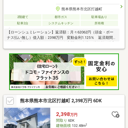
熊本県熊本市北区打越町
2階建て
都市ガス
駐車場あり
駐車2台
システムキッチン
所有権
【ローンシュミレーション】返済額：月々62062円（頭金・ボー
ナス払い無し）借入額：2398万円 変動金利1.125％ 返済期間
40年の場合～アピールポイント～☆玄関から直接、洗面所・浴室
に行ける動線。☆ＬＤＫは約19帖と広々で家族団らんの時間を過
ごせます。☆2階居室は全居室約6帖以上と広々とした空間。☆近
隣商業施設充実。☆打越バス停まで徒歩約4分とお出かけしやす
い立地。
熊本県熊本市北区打越町 2,398万円 6DK
2,398
万円
間取り
6DK
2
建物面積
132.48m