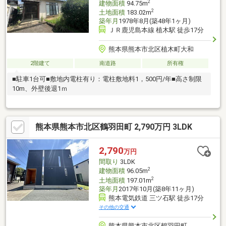
2
建物面積
94.75m
2
土地面積
183.02m
築年月
1978年8月(築48年1ヶ月)
ＪＲ鹿児島本線 植木駅 徒歩17分
熊本県熊本市北区植木町大和
2階建て
南道路
所有権
■駐車1台可■敷地内電柱有り：電柱敷地料1，500円/年■高さ制限
10m、外壁後退1ｍ
熊本県熊本市北区鶴羽田町 2,790万円 3LDK
2,790
万円
間取り
3LDK
2
建物面積
96.05m
2
土地面積
197.01m
築年月
2017年10月(築8年11ヶ月)
熊本電気鉄道 三ツ石駅 徒歩17分
その他の交通
熊本県熊本市北区鶴羽田町