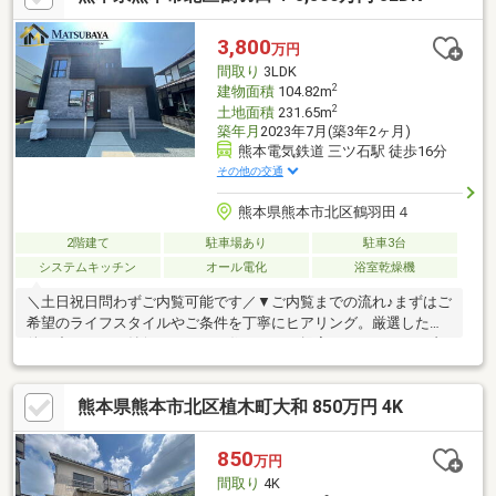
3,800
万円
間取り
3LDK
2
建物面積
104.82m
2
土地面積
231.65m
築年月
2023年7月(築3年2ヶ月)
熊本電気鉄道 三ツ石駅 徒歩16分
その他の交通
熊本県熊本市北区鶴羽田４
2階建て
駐車場あり
駐車3台
システムキッチン
オール電化
浴室乾燥機
＼土日祝日問わずご内覧可能です／▼ご内覧までの流れ♪まずはご
希望のライフスタイルやご条件を丁寧にヒアリング。厳選した物
件の中から、ご納得いただける住まいをご提案いたします。ご内
覧のスケジュールも、お客様のご都合に合わせて柔軟に調整いた
します。▼資金計画・住宅ローンもワンストップでサポート♪「年
熊本県熊本市北区植木町大和 850万円 4K
収・資産に応じた最適な借入額を知りたい」「転職後でもローン
は組めるか」などのお悩みに経験豊富な担当者が丁寧にご対応。
安心して次のステージへ進めるよう、的確なアドバイスを行いま
850
万円
す。自社HPでは、公開以外の物件もご紹介しております。TEL：
間取り
4K
096-206-1230