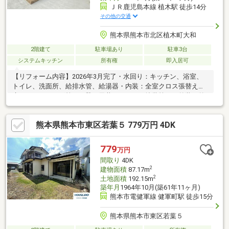
ＪＲ鹿児島本線 植木駅 徒歩14分
その他の交通
熊本県熊本市北区植木町大和
2階建て
駐車場あり
駐車3台
システムキッチン
所有権
即入居可
【リフォーム内容】2026年3月完了・水回り：キッチン、浴室、
トイレ、洗面所、給排水管、給湯器・内装：全室クロス張替え、
床（フローリング等）、壁・天井（クロス・塗装等）・外装：外
壁塗装
熊本県熊本市東区若葉５ 779万円 4DK
779
万円
間取り
4DK
2
建物面積
87.17m
2
土地面積
192.15m
築年月
1964年10月(築61年11ヶ月)
熊本市電健軍線 健軍町駅 徒歩15分
熊本県熊本市東区若葉５