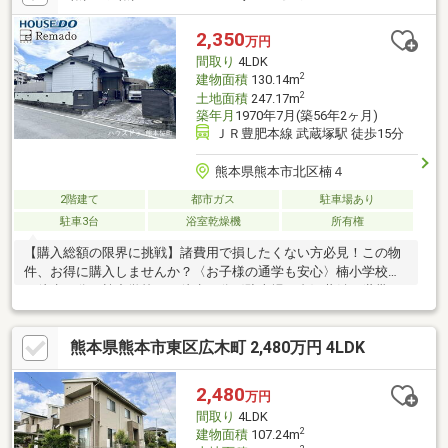
別を窓口ひとつで比較・内覧■九州No.1の実績・ハウスドゥ全国
大会2025九州エリア売買件数・売上高１位・Google口コミランキ
2,350
万円
ング「熊本県 不動産売買」１位
間取り
4LDK
2
建物面積
130.14m
2
土地面積
247.17m
築年月
1970年7月(築56年2ヶ月)
ＪＲ豊肥本線 武蔵塚駅 徒歩15分
熊本県熊本市北区楠４
2階建て
都市ガス
駐車場あり
駐車3台
浴室乾燥機
所有権
【購入総額の限界に挑戦】諸費用で損したくない方必見！この物
件、お得に購入しませんか？〈お子様の通学も安心〉楠小学校ま
で徒歩９分・楠中学校まで徒歩９分〈駐車場３台〉共働き世帯も
安心。来客時も困りません。〈広い土地面積〉74坪以上で、ゆと
りある家族の暮らしを実現。〈南庭付き〉家族でガーデニングや
熊本県熊本市東区広木町 2,480万円 4LDK
趣味の時間を存分に楽しめます。【内覧ツアー】 熊本県全域の気
になる物件を全て弊社でまとめてご内覧いただけます水曜日や１
８時以降、お仕事終わりの内覧も柔軟に対応！物件選びからお引
2,480
万円
渡しまで『ハウスドゥ熊本桜町』が全力でサポートします
間取り
4LDK
2
建物面積
107.24m