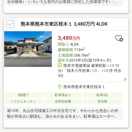
台分確保♪・いろいろな世代のお客様に対応した住環境です♪・お
庭は人口芝なのでお手入れも楽です♪・こだわりの居住空間を是非
一度ご見学ください♪
熊本県熊本市東区桜木１ 3,480万円 4LDK
3,480
万円
間取り
4LDK
2
建物面積
113m
2
土地面積
206.76m
築年月
2013年5月(築13年4ヶ月)
熊本市電健軍線 健軍町駅 バス13
分/「桜木小学校東バス」バス停 停歩
5分
熊本県熊本市東区桜木１
2階建て
駐車場あり
駐車3台
システムキッチン
浴室乾燥機
所有権
築13年、丸山住宅様施工の中古住宅です。やわらかな色合いの外
観が街並みに馴染む、温かみのある住まい。駐車場はカーポート3
台分＋1台の計4台駐車可能！前面道路も広く、車の出し入れもス
ムーズです。1階はLDK＋和室の使いやすい間取り。和室はお子様