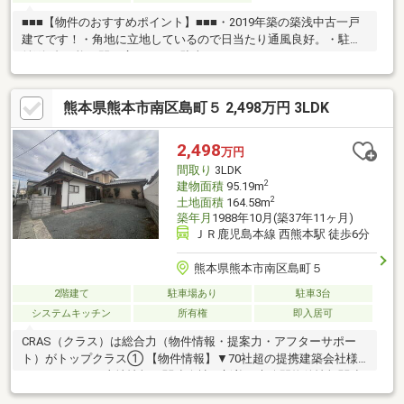
■■■【物件のおすすめポイント】■■■・2019年築の築浅中古一戸
建てです！・角地に立地しているので日当たり通風良好。・駐車
並列2台可能！間口広々のため駐車しやすいです。・パントリーや
各部屋収納充実しています。収納に困りません。・南面バルコニ
ーで日当たり良好です！■■■【立地・周辺環境】■■■・電気鉄道
熊本県熊本市南区島町５ 2,498万円 3LDK
「韓々坂」駅まで徒歩約6分と通勤通学に便利！・池田小学校まで
徒歩約6分、井芹中学校まで徒歩約13分、報徳保育園まで徒歩約9
分と教育施設が近くお子様に安心。・メガセンタートライアルま
2,498
万円
で徒歩約8分、セブンイレブンまで徒歩約8分、ドラッグストアコ
間取り
3LDK
スモスまで車で約4分と商業施設充実！
2
建物面積
95.19m
2
土地面積
164.58m
築年月
1988年10月(築37年11ヶ月)
ＪＲ鹿児島本線 西熊本駅 徒歩6分
熊本県熊本市南区島町５
2階建て
駐車場あり
駐車3台
システムキッチン
所有権
即入居可
CRAS（クラス）は総合力（物件情報・提案力・アフターサポー
ト）がトップクラス① 【物件情報】▼70社超の提携建築会社様
モデルハウスや土地情報▼関連会社の新着・未公開物件情報関連
会社にグッドバイバイ② 【提案力】▼住宅ローン提携金融機関