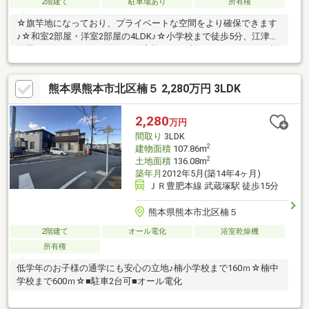
2階建て
駐車場あり
所有権
☆旗竿地になっており、プライベートな空間をより確保できます
♪☆和室2部屋・洋室2部屋の4LDK♪☆小学校まで徒歩5分、江津湖
公園までもアクセスがしやすく家族とのお出かけにぴったり♪○熊
本市立若葉小学校 徒歩5分（約350m）○マルショク 健軍店 徒
歩12分（約850m）○水前寺江津湖公園 車4分（約1000m）○都市
熊本県熊本市北区楠５ 2,280万円 3LDK
バス/若葉小学校前 バス停 徒歩7分（約500m）
2,280
万円
間取り
3LDK
2
建物面積
107.86m
2
土地面積
136.08m
築年月
2012年5月(築14年4ヶ月)
ＪＲ豊肥本線 武蔵塚駅 徒歩15分
熊本県熊本市北区楠５
2階建て
オール電化
浴室乾燥機
所有権
低学年のお子様の通学にも安心の立地♪楠小学校まで160ｍ☆楠中
学校まで600ｍ☆■駐車2台可■オール電化