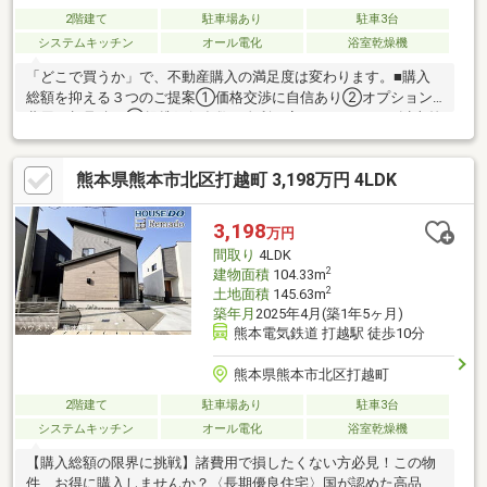
2階建て
駐車場あり
駐車3台
システムキッチン
オール電化
浴室乾燥機
「どこで買うか」で、不動産購入の満足度は変わります。■購入
総額を抑える３つのご提案①価格交渉に自信あり②オプション
費用も相見積り③提携銀行多数で金利を安く＼３００万円以上差
がでることも！／他社様のお見積り後でもご相談歓迎！最安値を
お約束します◎■熊本県全域の内覧ツアー・当日の内覧ご予約も
熊本県熊本市北区打越町 3,198万円 4LDK
大歓迎・他社掲載物件もまとめてご案内・全種別を窓口ひとつで
比較・内覧■九州No.1の実績・ハウスドゥ全国大会2025九州エリ
ア売買件数・売上高１位・Google口コミランキング「熊本県 不動
3,198
万円
産売買」１位
間取り
4LDK
2
建物面積
104.33m
2
土地面積
145.63m
築年月
2025年4月(築1年5ヶ月)
熊本電気鉄道 打越駅 徒歩10分
熊本県熊本市北区打越町
2階建て
駐車場あり
駐車3台
システムキッチン
オール電化
浴室乾燥機
【購入総額の限界に挑戦】諸費用で損したくない方必見！この物
件、お得に購入しませんか？〈長期優良住宅〉国が認めた高品質