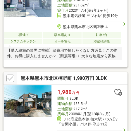
2
土地面積
231.62m
築年月
2023年7月(築3年2ヶ月)
熊本電気鉄道 三ツ石駅 徒歩19分
熊本県熊本市北区鶴羽田４
2階建て
駐車場あり
駐車3台
システムキッチン
オール電化
浴室乾燥機
【購入総額の限界に挑戦】諸費用で損したくない方必見！この物
件、お得に購入しませんか？〈耐震等級3〉大きな地震から家族を
守る、高水準の耐震性能。地震保険の割引も受けられます♪〈省令
準耐火構造〉火災に強く、安心感とともに火災保険料も大幅に抑
えられます。〈太陽光発電システム〉電気は家で作る時代。停電
熊本県熊本市北区楠野町 1,980万円 3LDK
への備えとしても安心です。〈駐車場３台以上〉来客時も困ら
ず、荷物の積み下ろしも楽々。【内覧ツアー】 熊本県全域の気に
なる物件を全て弊社でまとめてご内覧いただけます水曜日や１８
1,980
万円
時以降、お仕事終わりの内覧も柔軟に対応！物件選びからお引渡
間取り
3LDK
しまで『ハウスドゥ熊本桜町』が全力でサポートします
2
建物面積
133.5m
2
土地面積
217.7m
築年月
2008年1月(築18年8ヶ月)
ＪＲ鹿児島本線 植木駅 バス9分/
「古閑小屋」バス停 停歩11分