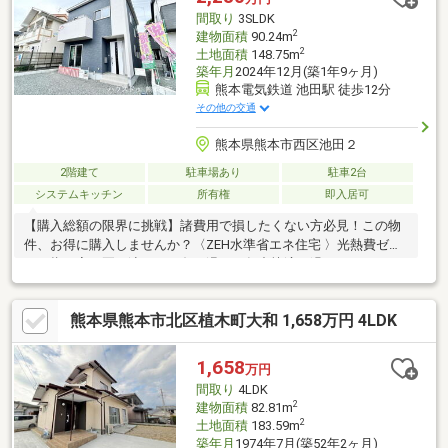
等の運用をサポート！
間取り
3SLDK
2
建物面積
90.24m
2
土地面積
148.75m
築年月
2024年12月(築1年9ヶ月)
熊本電気鉄道 池田駅 徒歩12分
その他の交通
熊本県熊本市西区池田２
2階建て
駐車場あり
駐車2台
システムキッチン
所有権
即入居可
【購入総額の限界に挑戦】諸費用で損したくない方必見！この物
件、お得に購入しませんか？〈ZEH水準省エネ住宅 〉光熱費ゼロ
を目指す家。夏は涼しく、冬は温かく年中快適に過ごせます
◎〈省令準耐火構造〉火災に強く、安心感とともに火災保険料も
大幅に抑えられます。〈複層ガラス〉断熱性＋防音。快適な生活
熊本県熊本市北区植木町大和 1,658万円 4LDK
を守る窓ガラスです。結露も抑えてお掃除楽々♪【内覧ツアー】
熊本県全域の気になる物件を全て弊社でまとめてご内覧いただけ
ます水曜日や１８時以降、お仕事終わりの内覧も柔軟に対応！物
1,658
万円
件選びからお引渡しまで『ハウスドゥ熊本桜町』が全力でサポー
間取り
4LDK
トします
2
建物面積
82.81m
2
土地面積
183.59m
築年月
1974年7月(築52年2ヶ月)