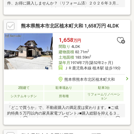
件、お得に購入しませんか？〈リフォーム済〉２０２６年３月リ
フォーム済。リフォーム内容は以下に詳しく記載しております。
〈水回り新品〉２０２６年３月 水回り新品交換済み〈駐車場３
台〉車が多くても安心。来客時も困らず、荷物の積み下ろしも
熊本県熊本市北区植木町大和 1,658万円 4LDK
楽々。〈暖かな陽が差し込むリビング〉大きな窓はリビングの主
役。部屋も広く感じさせてくれます。【内覧ツアー】 熊本県全域
の気になる物件を全て弊社でまとめてご内覧いただけます水曜日
1,658
万円
や１８時以降、お仕事終わりの内覧も柔軟に対応！物件選びから
間取り
4LDK
お引渡しまで『ハウスドゥ熊本桜町』が全力でサポートします
2
建物面積
82.71m
2
土地面積
183.59m
築年月
1974年7月(築52年2ヶ月)
ＪＲ鹿児島本線 植木駅 徒歩19分
熊本県熊本市北区植木町大和
2階建て
駐車場あり
駐車3台
リフォームリノベーシ
システムキッチン
所有権
ョン
「どこで買うか」で、不動産購入の満足度は変わります。■ご成
約特典５万円以内の家具家電プレゼント♪■購入総額を抑える３つ
のご提案①価格交渉に自信あり②オプション費用も相見積り③
提携銀行多数で金利を安く＼３００万円以上差がでることも！／
他社様のお見積り後でもご相談歓迎！最安値をお約束します◎■