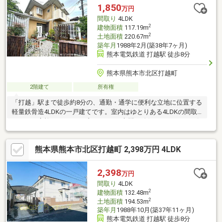
工事（施工後5年保証）・屋根、外壁塗装
1,850
万円
間取り
4LDK
2
建物面積
117.19m
2
土地面積
220.67m
築年月
1988年2月(築38年7ヶ月)
熊本電気鉄道 打越駅 徒歩8分
熊本県熊本市北区打越町
2階建て
所有権
「打越」駅まで徒歩約8分の、通勤・通学に便利な立地に位置する
軽量鉄骨造4LDKの一戸建てです。室内はゆとりある4LDKの間取
りで、ご家族それぞれのプライベート空間を確保しながら、リビ
ングでは自然と家族が集まる、バランスの良い住まいとなってい
ます。さらに、お庭付きのため、ガーデニングやお子様の遊び
熊本県熊本市北区打越町 2,398万円 4LDK
場、ペットとの時間など戸建ならではの暮らしを楽しめます。駅
徒歩圏でありながら、落ち着いた暮らしを実現できる点も魅力で
す♪ご家族での新生活を見据えた住まいとして、ぜひ一度ご検討く
2,398
万円
ださい！！『コスギ不動産リアルティ』では、住まい探しをトー
間取り
4LDK
タルサポートいたします！ぜひお気軽にご相談ください♪
2
建物面積
132.48m
2
土地面積
194.53m
築年月
1988年10月(築37年11ヶ月)
熊本電気鉄道 打越駅 徒歩8分