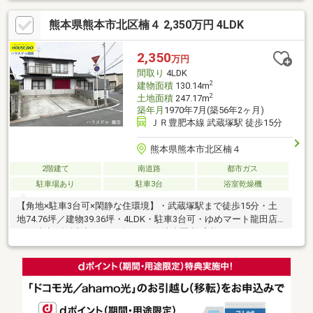
熊本県熊本市北区楠４ 2,350万円 4LDK
2,350
万円
間取り
4LDK
2
建物面積
130.14m
2
土地面積
247.17m
築年月
1970年7月(築56年2ヶ月)
ＪＲ豊肥本線 武蔵塚駅 徒歩15分
熊本県熊本市北区楠４
2階建て
南道路
都市ガス
駐車場あり
駐車3台
浴室乾燥機
【角地×駐車3台可×閑静な住環境】・武蔵塚駅まで徒歩15分・土
地74.76坪／建物39.36坪・4LDK・駐車3台可・ゆめマート龍田店
まで徒歩7分/近隣にコンビニ・銀行徒歩圏内/家族でガーデニング
や趣味の時間を存分に楽しめる・南庭や広縁があり、全居室収納
付き。和の情緒を感じながら、ゆったりと暮らせる間取りです