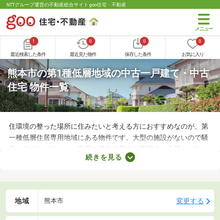
NTTグループ運営の不動産総合サイト goo住宅・不動産
1
0
0
0
最近検索した条件
最近見た物件
保存した条件
お気に入り
熊本市の第1種低層地域の中古一戸建て・中古
住宅 物件一覧
住環境の整った場所に住みたいと考える方におすすめなのが、第
一種低層住居専用地域にある物件です。大型の施設がないので騒
音トラブルが少なく、高層の建物で日光が遮断される恐れがない
続きを見る
ことから、住環境に優れたエリアです。住みやすい土地ではある
ものの、気になるのが住宅の購入費用。ここでは、優れた立地で
も購入費用を抑えられる中古の一戸建てを紹介します。
地域
変更する
熊本市