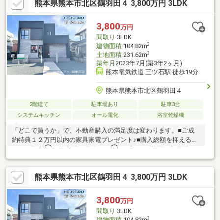
熊本県熊本市北区鶴羽田４ 3,800万円 3LDK
熊本県全域の内覧ツアー・他社掲載物件もまとめてご案内・全種
別を窓口ひとつで比較・内覧■九州No.1の実績・ハウスドゥ全国
大会2025九州エリア売買件数・売上高１位・Google口コミランキ
3,800
万円
ング「熊本県 不動産売買」１位
間取り
3LDK
2
建物面積
104.82m
2
土地面積
231.62m
築年月
2023年7月(築3年2ヶ月)
熊本電気鉄道 三ツ石駅 徒歩19分
熊本県熊本市北区鶴羽田４
2階建て
駐車場あり
駐車3台
システムキッチン
オール電化
浴室乾燥機
「どこで買うか」で、不動産購入の満足度は変わります。■ご成
約特典１２万円以内の家具家電プレゼント♪■購入総額を抑える３
つのご提案①価格交渉に自信あり②オプション費用も相見積り
③提携銀行多数で金利を安く＼３００万円以上差がでることも！
／他社様のお見積り後でもご相談歓迎！最安値をお約束します
熊本県熊本市北区鶴羽田４ 3,800万円 3LDK
◎■熊本県全域の内覧ツアー・他社掲載物件もまとめてご案内・
全種別を窓口ひとつで比較・内覧■九州No.1の実績・ハウスドゥ
全国大会2025九州エリア売買件数・売上高１位・Google口コミラ
3,800
万円
ンキング「熊本県 不動産売買」１位
間取り
3LDK
2
建物面積
104.82m