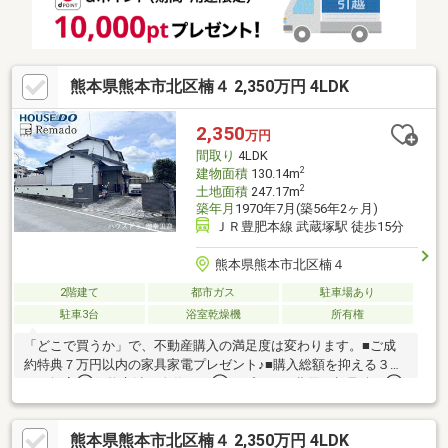
熊本県熊本市北区楠４ 2,350万円 4LDK
2,350
万円
間取り
4LDK
2
建物面積
130.14m
2
土地面積
247.17m
築年月
1970年7月(築56年2ヶ月)
ＪＲ豊肥本線 武蔵塚駅 徒歩15分
熊本県熊本市北区楠４
2階建て
都市ガス
駐車場あり
駐車3台
浴室乾燥機
所有権
「どこで買うか」で、不動産購入の満足度は変わります。■ご成
約特典７万円以内の家具家電プレゼント♪■購入総額を抑える３つ
のご提案①価格交渉に自信あり②オプション費用も相見積り③
提携銀行多数で金利を安く＼３００万円以上差がでることも！／
他社様のお見積り後でもご相談歓迎！最安値をお約束します◎■
熊本県熊本市北区楠４ 2,350万円 4LDK
熊本県全域の内覧ツアー・他社掲載物件もまとめてご案内・全種