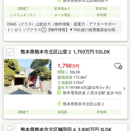
熊本県熊本市北区鶴羽田４
2階建て
駐車場あり
駐車3台
システムキッチン
オール電化
所有権
CRAS（クラス）は総合力（物件情報・提案力・アフターサポー
ト）がトップクラス①【物件情報】▼70社超の提携建築会社様モ
デルハウスの販売情報や建築会社様保有の土地情報有り！▼関連
会社の新着・未公開物件情報②【提案力】▼住宅ローン金融機関
様の比較や住宅ローンの審査のコツも把握！▼後悔しないための
熊本県熊本市北区山室２ 1,750万円 5SLDK
ライフプランシミュレーションFPへの家計の見直し相談も可能！
【アフターサポート】▼税金面等のアドバイス資金贈与（援助）
や住宅ローン控除のご案内やご相談もお任せ！▼お引渡し後のア
1,750
万円
フターサポートお引渡し後のメンテナンス（リフォーム）、将来
間取り
5SLDK
的な売却・賃貸等の運用サポート！
2
建物面積
172.8m
2
土地面積
372m
築年月
1974年4月(築52年5ヶ月)
熊本電気鉄道 八景水谷駅 徒歩16分
熊本県熊本市北区山室２
2階建て
南道路
所有権
熊本県熊本市北区鶴羽田４ 3,800万円 3LDK