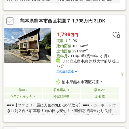
で長持ちする家。税金や保険料の割引も最大級に受けられます。
〈断熱等性能等級５〉家中どこでも快適に。冷暖房代を３割カッ
トできるかも！〈耐震等級3〉大きな地震から家族を守る、高水準
熊本県熊本市西区花園７ 1,798万円 3LDK
の耐震性能。〈省令準耐火構造〉火災に強く、安心感とともに火
災保険料も大幅に抑えられます。【内覧ツアー】 熊本県全域の気
になる物件を全て弊社でまとめてご内覧いただけます水曜日や１
1,798
万円
８時以降、お仕事終わりの内覧も柔軟に対応！物件選びからお引
間取り
3LDK
渡しまで『ハウスドゥ熊本桜町』が全力でサポートします
2
建物面積
100.74m
2
土地面積
321.33m
築年月
2003年8月(築23年1ヶ月)
ＪＲ鹿児島本線 崇城大学前駅 徒歩
12分
その他の交通
熊本県熊本市西区花園７
2階建て
駐車場あり
駐車2台
システムキッチン
浴室乾燥機
所有権
■■■【ファミリー層に人気の3LDKの間取り】■■■・カーポート付
き並列２台の駐車場！雨の日も安心！・南側窓で陽当たり良好な
リビング！・ロフト付きで収納充実！衣類の整理に便利！・吹抜
があり開放的な空間。・ウッドデッキ付きのお庭があります。
様々な用途でご使用いただけます。・角地に立地しているので、