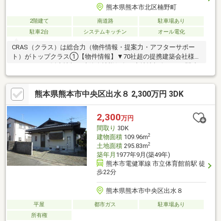
熊本県熊本市北区楠野町
2階建て
南道路
駐車場あり
駐車2台
システムキッチン
オール電化
CRAS（クラス）は総合力（物件情報・提案力・アフターサポー
ト）がトップクラス①【物件情報】▼70社超の提携建築会社様モ
デルハウスの販売情報や建築会社様保有の土地情報有り！▼関連
会社の新着・未公開物件情報②【提案力】▼住宅ローン金融機関
様の比較や住宅ローンの審査のコツも把握！▼後悔しないための
熊本県熊本市中央区出水８ 2,300万円 3DK
ライフプランシミュレーションFPへの家計の見直し相談も可能！
【アフターサポート】▼税金面等のアドバイス資金贈与（援助）
や住宅ローン控除のご案内やご相談もお任せ！▼お引渡し後のア
2,300
万円
フターサポートお引渡し後のメンテナンス（リフォーム）、将来
間取り
3DK
的な売却・賃貸等の運用サポート！
2
建物面積
109.96m
2
土地面積
295.83m
築年月
1977年9月(築49年)
熊本市電健軍線 市立体育館前駅 徒
歩22分
熊本県熊本市中央区出水８
平屋
都市ガス
駐車場あり
所有権