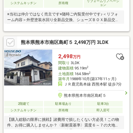
リフォームリノベーシ
システムキッチン
所有権
ョン
※当社は仲介ではなく売主です※随時ご内覧受付中です♪＜リフォ
ーム内容＞外壁塗装水回り全新品交換、シューズＢＯＸ新品交
換、フローリング上張、天井・壁クロス全面張替、部屋入口ドア
等の建具新品交換、照明全室交換（ＬＥＤ）、全居室火災警報器
設置、防蟻工事（施工後５年保証）
熊本県熊本市南区島町５ 2,498万円 3LDK
2,498
万円
間取り
3LDK
2
建物面積
95.19m
2
土地面積
164.58m
築年月
1988年10月(築37年11ヶ月)
ＪＲ鹿児島本線 西熊本駅 徒歩7分
熊本県熊本市南区島町５
2階建て
駐車場あり
駐車3台
システムキッチン
所有権
即入居可
【購入総額の限界に挑戦】諸費用で損したくない方必見！この物
件、お得に購入しませんか？〈新耐震基準〉震度６～７の大地震
でも倒壊しない安心の基準です。地震保険料の割引も。〈防蟻工