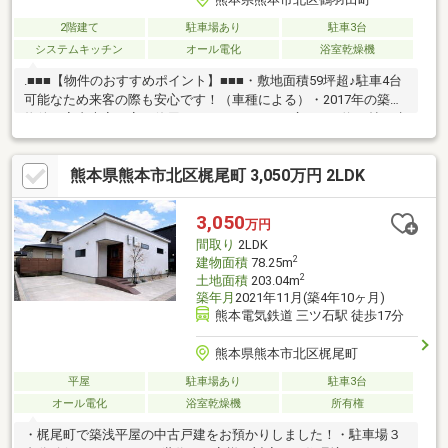
2階建て
駐車場あり
駐車3台
システムキッチン
オール電化
浴室乾燥機
.■■■【物件のおすすめポイント】■■■・敷地面積59坪超♪駐車4台
可能なため来客の際も安心です！（車種による）・2017年の築浅
物件！室内大変丁寧に使用されております♪・広々LDK約17帖！水
回りが集中した楽々家事動線です♪・太陽光発電システム搭載！電
気代の節約や災害時にも役立ちます♪・南側に広いお庭がありま
熊本県熊本市北区梶尾町 3,050万円 2LDK
す！日当たりもよくお子様の遊び場としても使用できます
♪■■■【立地や周辺環境】■■■・ハローデイ 菊南店まで車で約4
分、セブン-イレブン 合志須屋南店まで車で約4分、三ツ石駅まで
3,050
万円
車で約9分と周辺環境充実！・閑静な住宅街に立地しています。落
間取り
2LDK
ち着いた環境で生活できますね♪
2
建物面積
78.25m
2
土地面積
203.04m
築年月
2021年11月(築4年10ヶ月)
熊本電気鉄道 三ツ石駅 徒歩17分
熊本県熊本市北区梶尾町
平屋
駐車場あり
駐車3台
オール電化
浴室乾燥機
所有権
・梶尾町で築浅平屋の中古戸建をお預かりしました！・駐車場３