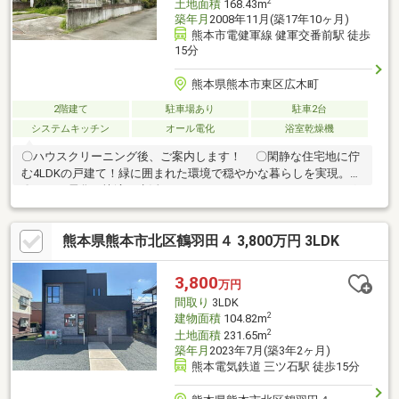
2
土地面積
168.43m
築年月
2008年11月(築17年10ヶ月)
熊本市電健軍線 健軍交番前駅 徒歩
15分
熊本県熊本市東区広木町
2階建て
駐車場あり
駐車2台
システムキッチン
オール電化
浴室乾燥機
〇ハウスクリーニング後、ご案内します！ 〇閑静な住宅地に佇
む4LDKの戸建て！緑に囲まれた環境で穏やかな暮らしを実現。
〇オール電化で快適な生活を！システムキッチンやIHクッキング
ヒーター完備。 〇日当たり・通風良好で、心地よい空間を提供し
ます。 〇浴室には窓と浴室乾燥機！快適なバスタイムをお楽しみ
熊本県熊本市北区鶴羽田４ 3,800万円 3LDK
ください。 〇花火大会鑑賞ができるバルコニー付き！特別な時間
を演出します。 〇即入居可！新しい生活をすぐにスタートできま
す！
3,800
万円
間取り
3LDK
2
建物面積
104.82m
2
土地面積
231.65m
築年月
2023年7月(築3年2ヶ月)
熊本電気鉄道 三ツ石駅 徒歩15分