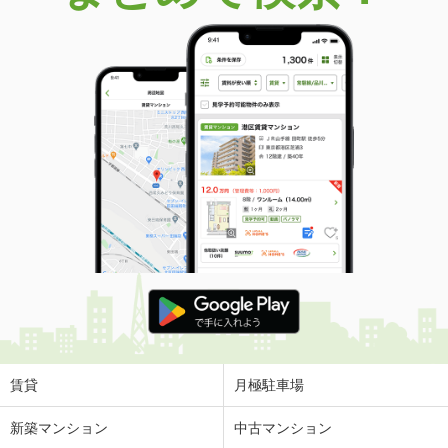
価 格
2,499万円
住 所
岡山県岡山市中区江崎
建物面積
161.03m²
土地面積
243.64m²
岡山県岡山市中区兼基
価 格
1,499万円
住 所
岡山県岡山市中区兼基
建物面積
74.53m²
土地面積
153.21m²
岡山県総社市久代
価 格
1,499万円
住 所
岡山県総社市久代
建物面積
129.18m²
土地面積
216.44m²
賃貸
月極駐車場
岡山県総社市清音柿木
新築マンション
中古マンション