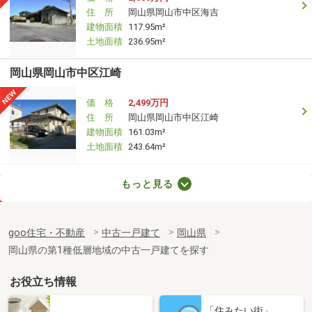
住 所
岡山県岡山市中区海吉
建物面積
117.95m²
土地面積
236.95m²
岡山県岡山市中区江崎
価 格
2,499万円
住 所
岡山県岡山市中区江崎
建物面積
161.03m²
土地面積
243.64m²
岡山県倉敷市片島町
もっと見る
価 格
2,249万円
住 所
岡山県倉敷市片島町
goo住宅・不動産
中古一戸建て
岡山県
建物面積
92.74m²
岡山県の第1種低層地域の中古一戸建てを探す
土地面積
144.61m²
お役立ち情報
岡山県倉敷市片島町
「住みたい街」