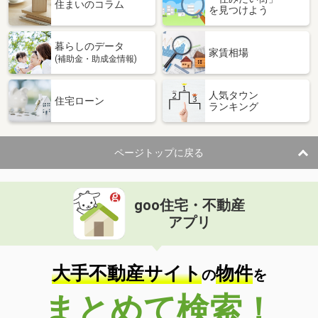
価 格
2,249万円
住まいのコラム
を見つけよう
住 所
岡山県倉敷市片島町
建物面積
92.74m²
暮らしのデータ
土地面積
144.61m²
家賃相場
(補助金・助成金情報)
岡山県倉敷市四十瀬
人気タウン
住宅ローン
ランキング
価 格
1,300万円
住 所
岡山県倉敷市四十瀬
建物面積
72.48m²
ページトップに戻る
土地面積
173.7m²
岡山県岡山市中区浜１
goo住宅・不動産
価 格
2,880万円
アプリ
住 所
岡山県岡山市中区浜１
建物面積
167.82m²
土地面積
270m²
大手不動産サイト
物件
の
を
岡山県岡山市中区江崎
まとめて検索！