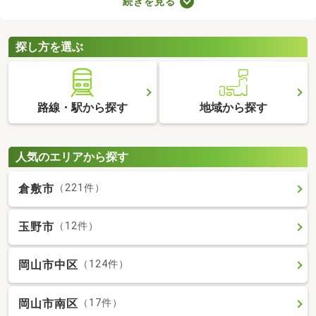
続きを見る
ことから、住環境に優れたエリアです。住みやすい土地ではある
ものの、気になるのが住宅の購入費用。ここでは、優れた立地で
も購入費用を抑えられる中古の一戸建てを紹介します。
探し方を選ぶ
路線・駅から探す
地域から探す
人気のエリアから探す
倉敷市
（221件）
玉野市
（12件）
岡山市中区
（124件）
岡山市南区
（17件）