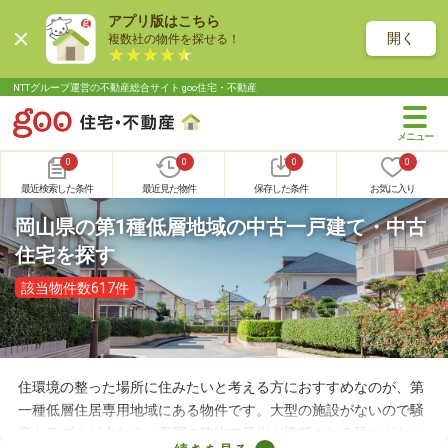
アプリ版はこちら
開く
複数社の物件を探せる！
NTTグループ運営の不動産総合サイト goo住宅・不動産
0
0
0
0
最近検索した条件
最近見た物件
保存した条件
お気に入り
岡山県の第1種低層地域の中古一戸建て・中古
住宅を探す
該当物件数617件
住環境の整った場所に住みたいと考える方におすすめなのが、第
一種低層住居専用地域にある物件です。大型の施設がないので騒
音トラブルが少なく、高層の建物で日光が遮断される恐れがない