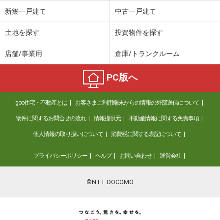
価 格
2,380万円
新築一戸建て
中古一戸建て
住 所
岡山県総社市清音柿木
建物面積
172.81m²
土地を探す
投資物件を探す
土地面積
199.39m²
店舗/事業用
倉庫/トランクルーム
岡山県総社市泉
PC版へ
価 格
1,499万円
住 所
岡山県総社市泉
goo住宅・不動産とは
お客さまご利用端末からの情報の外部送信について
建物面積
107.68m²
土地面積
246m²
物件に関するお問合せの流れ
情報提供元
不動産情報に関する免責事項
個人情報の取り扱いについて
消費税に関する表記について
岡山県倉敷市粒江
プライバシーポリシー
ヘルプ
お問い合わせ
運営会社
価 格
1,650万円
住 所
岡山県倉敷市粒江
建物面積
302.05m²
©NTT DOCOMO
土地面積
844.71m²
岡山県倉敷市児島田の口２