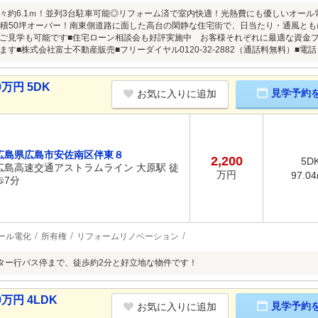
々約6.1ｍ！並列3台駐車可能◎リフォーム済で室内快適！光熱費にも優しいオール
地面積50坪オーバー！南東側道路に面した高台の閑静な住宅街で、日当たり・通風と
ご見学も可能です■住宅ローン相談会も好評実施中 お客様それぞれに最適な資金
す■株式会社富士不動産販売■フリーダイヤル0120-32-2882（通話料無料）■電話（08
万円 5DK
見学予約
お気に入りに追加
広島県広島市安佐南区伴東８
2,200
5D
広島高速交通アストラムライン 大原駅 徒
万円
97.0
歩7分
ール電化
所有権
リフォームリノベーション
ター行バス停まで、徒歩約2分と好立地な物件です！
万円 4LDK
見学予約
お気に入りに追加