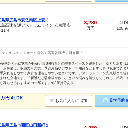
広島県広島市安佐南区上安３
3,280
4LD
広島高速交通アストラムライン 安東駅 徒
万円
105.9
歩11分
ステムキッチン
オール電化
浴室乾燥機
所有権
ため室内外ともに状態が良好。普通車3台分の駐車スペースを確保した、ゆとりある4
ームを備え、収納力も充実。季節用品やアウトドア用品などもすっきり収納できます
手入れもしやすく家計管理もしやすい住まいです。アストラムライン安東駅まで徒
まれた立地です。「駅近だと駐車場が狭い」という悩みを解決してくれる、築浅・
り暮らせるおすすめの一邸です。他2筆持分あり
万円 4LDK
見学予約
お気に入りに追加
広島県広島市西区山田新町１
4,280
4LD