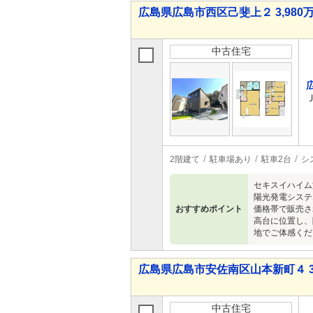
広島県広島市西区己斐上２ 3,980万
中古住宅
2階建て
駐車場あり
駐車2台
シ
セキスイハイム
陽光発電システ
おすすめポイント
価格帯で販売さ
高台に位置し、
地でご体感くだ
広島県広島市安佐南区山本新町４ 3,9
中古住宅