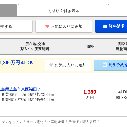
間取り図付き表示
お気に入りに追加
資料請求
所在地/交通
間取
価格
（駅/バス 所要時間）
建物面
380万円 4LDK
見学予約
お気に入りに追加
広島県広島市東区福田７
1,380
4LD
ＪＲ芸備線 上深川駅 徒歩3.6km
万円
96.88
ＪＲ芸備線 中深川駅 徒歩4.2km
ステムキッチン
オール電化
浴室乾燥機
所有権
即入居可