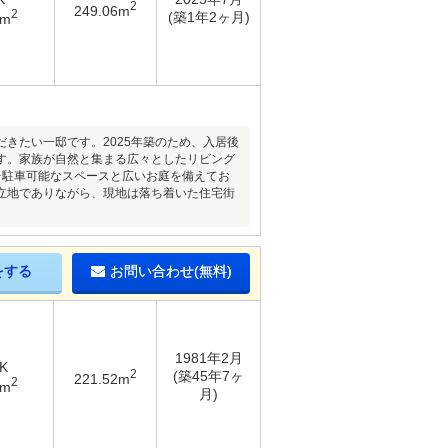
2
249.06m
2
(築1年2ヶ月)
3m
きたい一邸です。2025年築のため、入居後
す。家族が自然と集まる広々としたリビング
台駐車可能なスペースと広いお庭を備えてお
立地でありながら、現地は落ち着いた住宅街
をする
お問い合わせ(無料)
1981年2月
K
2
(築45年7ヶ
221.52m
2
9m
月)