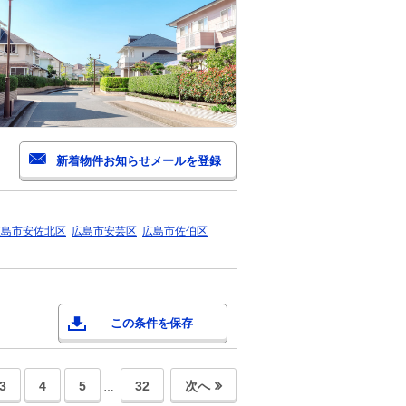
広島市安佐北区
広島市安芸区
広島市佐伯区
この条件を保存
3
4
5
32
次へ
…