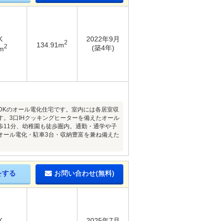
K
2022年9月
2
134.91m
2
(築4年)
m
LDKのオール電化住宅です。室内には各居室収
。3口IHクッキングヒーターを備えたオール
歩11分、幼稚園も徒歩圏内。通勤・通学や子
オール電化・駐車3台・収納豊富を兼ね備えた
をする
お問い合わせ(無料)
K
2025年7月