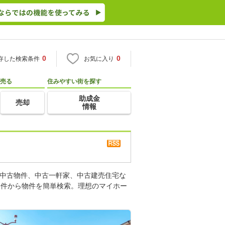
0
0
存した検索条件
お気に入り
売る
住みやすい街を探す
助成金
売却
情報
。中古物件、中古一軒家、中古建売住宅な
条件から物件を簡単検索。理想のマイホー