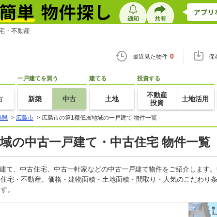
住宅・不動産
0
最近見た物件
保
一戸建てを買う
建てる
投資する
不動産
古
新築
中古
土地
土地活用
投資
島県
>
広島市
>
広島市の第1種低層地域の一戸建て 物件一覧
地域の中古一戸建て・中古住宅 物件一覧
戸建て、中古住宅、中古一軒家などの中古一戸建て物件をご紹介します
oo住宅・不動産。価格・建物面積・土地面積・間取り・人気のこだわり
ます。