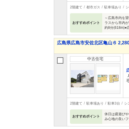
2階建て
都市ガス
駐車場あり
シ
～広島市内を望
おすすめポイント
ラスから市内が
約8分(618m
広島県広島市安佐北区亀山６ 2,280
中古住宅
2階建て
駐車場あり
駐車3台
シ
休日は庭遊びや
おすすめポイント
み心地の良いフ