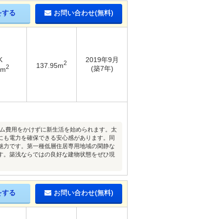
をする
お問い合わせ(無料)
K
2019年9月
2
137.95m
2
(築7年)
9m
ーム費用をかけずに新生活を始められます。太
にも電力を確保できる安心感があります。同
魅力です。第一種低層住居専用地域の閑静な
す。築浅ならではの良好な建物状態をぜひ現
をする
お問い合わせ(無料)