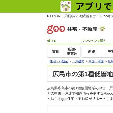
NTTグループ運営の不動産総合サイト goo
借りる
マンションを買う
店舗･
賃貸
新築
中
事業用
住宅・不動産
>
一戸建て
>
中国・四国
>
広
広島市の第1種低層
広島県広島市の第1種低層地域の中古一
どの中古一戸建て物件情報を探すならg
ム探しをgoo住宅・不動産がサポートし