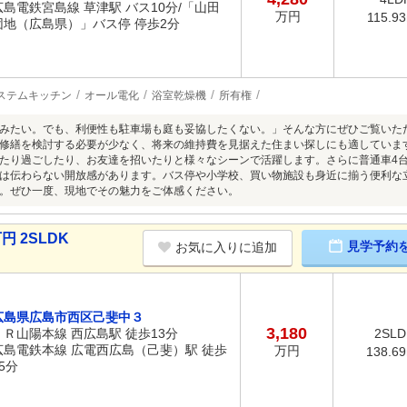
広島電鉄宮島線 草津駅 バス10分/「山田
万円
115.9
団地（広島県）」バス停 停歩2分
ステムキッチン
オール電化
浴室乾燥機
所有権
みたい。でも、利便性も駐車場も庭も妥協したくない。」そんな方にぜひご覧いただ
修繕を検討する必要が少なく、将来の維持費を見据えた住まい探しにも適していま
たり過ごしたり、お友達を招いたりと様々なシーンで活躍します。さらに普通車4
は伝わらない開放感があります。バス停や小学校、買い物施設も身近に揃う便利な
。ぜひ一度、現地でその魅力をご体感ください。
円 2SLDK
見学予約
お気に入りに追加
広島県広島市西区己斐中３
3,180
ＪＲ山陽本線 西広島駅 徒歩13分
2SLD
広島電鉄本線 広電西広島（己斐）駅 徒歩
万円
138.6
5分