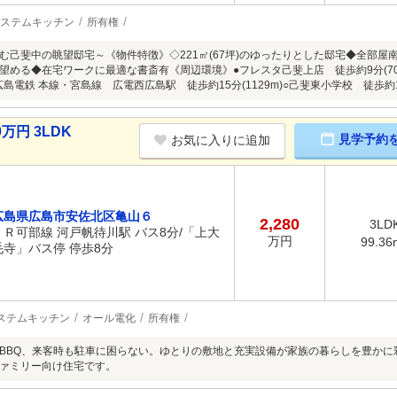
ステムキッチン
所有権
む己斐中の眺望邸宅～《物件特徴》◇221㎡(67坪)のゆったりとした邸宅◆全部
望める◆在宅ワークに最適な書斎有《周辺環境》●フレスタ己斐上店 徒歩約9分(70
)●広島電鉄 本線・宮島線 広電西広島駅 徒歩約15分(1129m)○己斐東小学校 徒歩約
万円 3LDK
見学予約
お気に入りに追加
広島県広島市安佐北区亀山６
2,280
3LD
ＪＲ可部線 河戸帆待川駅 バス8分/「上大
万円
99.36
毛寺」バス停 停歩8分
ステムキッチン
オール電化
所有権
BBQ、来客時も駐車に困らない。ゆとりの敷地と充実設備が家族の暮らしを豊かに
ァミリー向け住宅です。