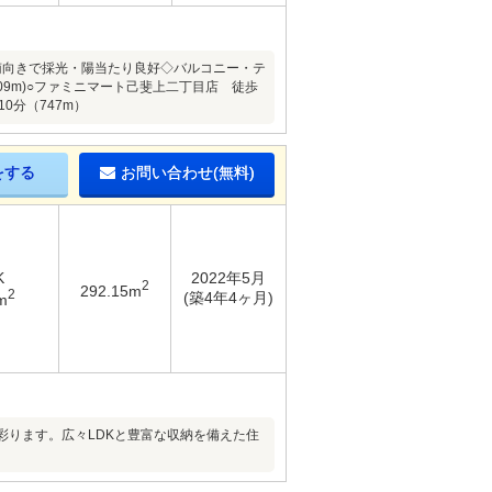
屋南向きで採光・陽当たり良好◇バルコニー・テ
9m)○ファミニマート己斐上二丁目店 徒歩
10分（747m）
をする
お問い合わせ(無料)
K
2022年5月
2
292.15m
2
(築4年4ヶ月)
m
彩ります。広々LDKと豊富な収納を備えた住