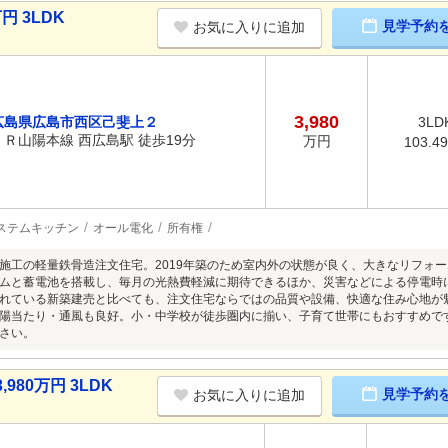
円 3LDK
見学予約
お気に入りに追加
3,980
広島県広島市西区己斐上２
3LD
ＪＲ山陽本線 西広島駅 徒歩19分
万円
103.4
ステムキッチン
オール電化
所有権
施工の軽量鉄骨造注文住宅。2019年築のため室内外の状態が良く、大きなリフォ
ムと蓄電池を搭載し、毎月の光熱費軽減に期待できるほか、災害などによる停電時
れている新築建売と比べても、注文住宅ならではの品質や設備、快適な住み心地が
陽当たり・通風も良好。小・中学校が徒歩圏内に揃い、子育て世帯にもおすすめで
さい。
80万円 3LDK
見学予約
お気に入りに追加