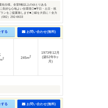
電化仕様。全室6帖以上のゆとりある
もに良好な心地よい住環境◎■平日・土日・祝
プランをご提案致します■ご縁を大切に！全力
2）292-6633
をする
お問い合わせ(無料)
1973年12月
K
2
(築52年9ヶ
245m
2
4m
月)
をする
お問い合わせ(無料)