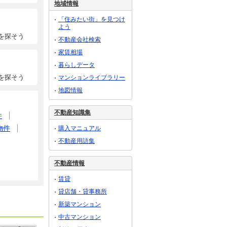
地域情報
「住みたい街」を見つけ
よう
を探そう
不動産会社検索
家賃相場
暮らしデータ
を探そう
マンションライブラリー
地図情報
不動産知識集
件
物件
購入マニュアル
不動産用語集
不動産情報
賃貸
貸店舗・貸事務所
新築マンション
中古マンション