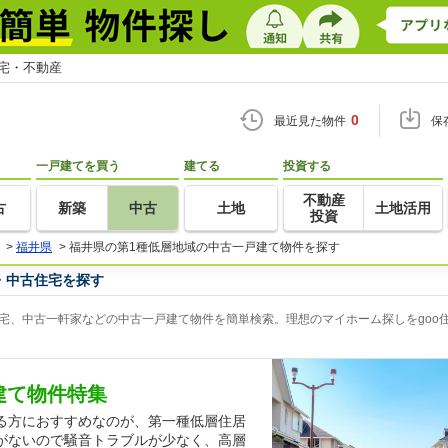
住宅・不動産
0
最近見た物件
保
一戸建てを買う
建てる
投資する
不動産
古
新築
中古
土地
土地活用
投資
>
福井県
>
福井県の第1種低層地域の中古一戸建て物件を探す
・中古住宅を探す
宅、中古一軒家などの中古一戸建て物件を簡単検索。理想のマイホーム探しをgoo
建て物件特集
る方におすすめなのが、第一種低層住居
がないので騒音トラブルが少なく、高層