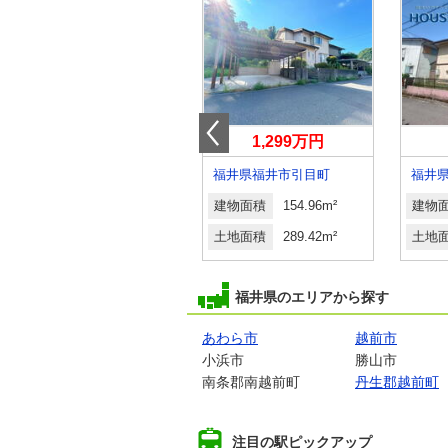
999万円
1,299万円
福井県小浜市太興寺
福井県福井市引目町
福井
建物面積
174.59m²
建物面積
154.96m²
建物
土地面積
473.28m²
土地面積
289.42m²
土地
福井県のエリアから探す
あわら市
越前市
小浜市
勝山市
南条郡南越前町
丹生郡越前町
注目の駅ピックアップ