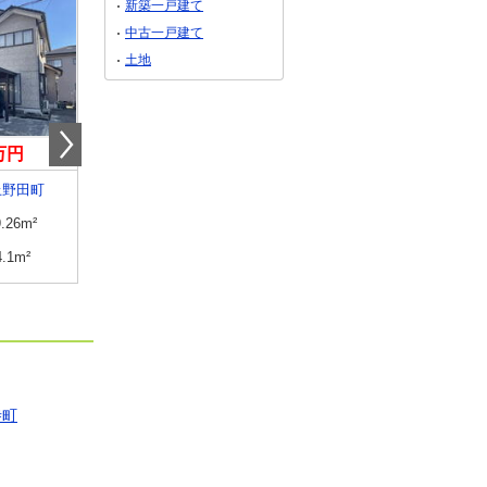
新築一戸建て
中古一戸建て
土地
0万円
699万円
999万円
上野田町
福井県鯖江市下野田町
福井県あわら市西温泉
9.26m²
建物面積
80.9m²
建物面積
148.44m²
4.1m²
土地面積
216.55m²
土地面積
197.12m²
寺町