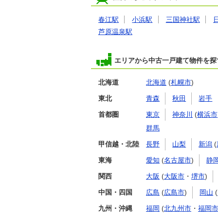
春江駅
小浜駅
三国神社駅
芦原温泉駅
エリアから中古一戸建て物件を探
北海道
北海道
(
札幌市
)
東北
青森
秋田
岩手
首都圏
東京
神奈川
(
横浜市
群馬
甲信越・北陸
長野
山梨
新潟
(
東海
愛知
(
名古屋市
)
静
関西
大阪
(
大阪市
・
堺市
)
中国・四国
広島
(
広島市
)
岡山
(
九州・沖縄
福岡
(
北九州市
・
福岡