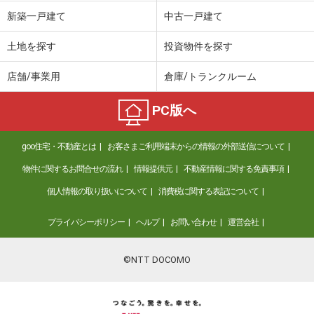
価 格
1,499万円
新築一戸建て
中古一戸建て
住 所
青森県青森市大字羽白字沢田
建物面積
137.15m²
土地を探す
投資物件を探す
土地面積
213.11m²
店舗/事業用
倉庫/トランクルーム
青森県青森市幸畑４
PC版へ
価 格
1,399万円
住 所
青森県青森市幸畑４
goo住宅・不動産とは
お客さまご利用端末からの情報の外部送信について
建物面積
96.05m²
土地面積
176.68m²
物件に関するお問合せの流れ
情報提供元
不動産情報に関する免責事項
個人情報の取り扱いについて
消費税に関する表記について
青森県青森市大字安田字近野
プライバシーポリシー
ヘルプ
お問い合わせ
運営会社
価 格
2,990万円
住 所
青森県青森市大字安田字近野
建物面積
225.18m²
©NTT DOCOMO
土地面積
980.07m²
青森県青森市大字大野字前田