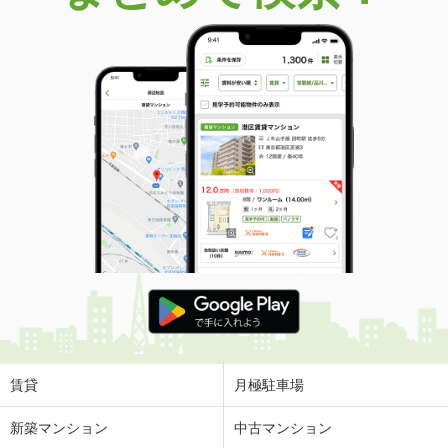
価 格
1,379万円
住 所
青森県八戸市大字鮫町字ハン木沢
建物面積
92.74m²
土地面積
295.32m²
青森県八戸市田向４
価 格
3,880万円
住 所
青森県八戸市田向４
建物面積
209.35m²
土地面積
209.35m²
青森県八戸市石堂１
価 格
1,680万円
住 所
青森県八戸市石堂１
建物面積
97.16m²
土地面積
158.64m²
賃貸
月極駐車場
青森県青森市大字羽白字沢田
新築マンション
中古マンション