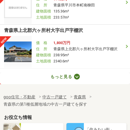
住 所
青森県平川市本町南柳田
建物面積
135.36m²
土地面積
233.57m²
青森県上北郡六ヶ所村大字出戸字棚沢
価 格
1,800万円
住 所
青森県上北郡六ヶ所村大字出戸字棚沢
建物面積
238.95m²
土地面積
2340.6m²
青森県八戸市大字長苗代字天狗柳
もっと見る
価 格
1,350万円
住 所
青森県八戸市大字長苗代字天狗柳
goo住宅・不動産
中古一戸建て
青森県
建物面積
117.01m²
青森県の第1種低層地域の中古一戸建てを探す
土地面積
165.44m²
お役立ち情報
青森県八戸市大字糠塚字五郎兵衛前
「住みたい街」