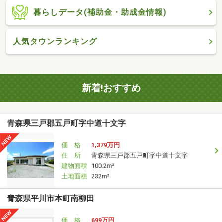
暮らしデータ(補助金・助成金情報)
人気タウンランキング
新着!おすすめ
青森県三戸郡五戸町字中道十文字
価 格
1,379万円
住 所
青森県三戸郡五戸町字中道十文字
建物面積
100.2m²
土地面積
232m²
青森県平川市本町南柳田
価 格
699万円