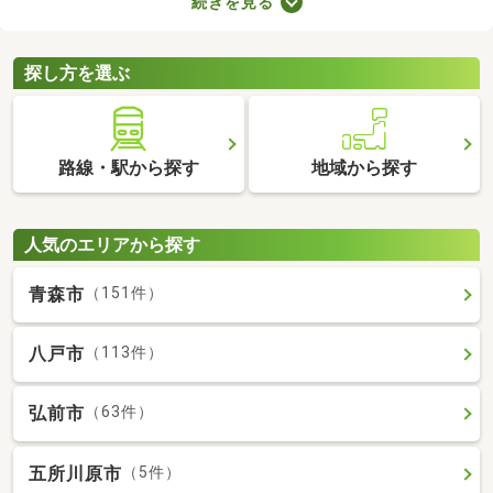
続きを見る
ことから、住環境に優れたエリアです。住みやすい土地ではある
ものの、気になるのが住宅の購入費用。ここでは、優れた立地で
も購入費用を抑えられる中古の一戸建てを紹介します。
探し方を選ぶ
路線・駅から探す
地域から探す
人気のエリアから探す
青森市
（151件）
八戸市
（113件）
弘前市
（63件）
五所川原市
（5件）