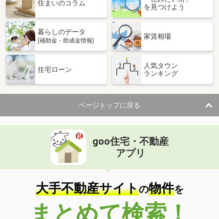
価 格
1,599万円
住まいのコラム
を見つけよう
住 所
青森県八戸市大字糠塚字五郎兵衛前
建物面積
133.31m²
暮らしのデータ
土地面積
164.56m²
家賃相場
(補助金・助成金情報)
青森県八戸市大字大久保字行人塚
人気タウン
住宅ローン
ランキング
価 格
1,299万円
住 所
青森県八戸市大字大久保字行人塚
建物面積
76.01m²
ページトップに戻る
土地面積
133.01m²
青森県八戸市白銀台４
goo住宅・不動産
価 格
1,599万円
アプリ
住 所
青森県八戸市白銀台４
建物面積
115.1m²
土地面積
250.13m²
大手不動産サイト
物件
の
を
青森県八戸市大字鮫町字ハン木沢
まとめて検索！