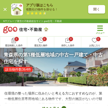
アプリ版はこちら
開く
複数社の物件を探せる！
NTTグループ運営の不動産総合サイト goo住宅・不動産
0
0
0
0
最近検索した条件
最近見た物件
保存した条件
お気に入り
青森県の第1種低層地域の中古一戸建て・中古
住宅を探す
該当物件数364件
住環境の整った場所に住みたいと考える方におすすめなのが、第
一種低層住居専用地域にある物件です。大型の施設がないので騒
音トラブルが少なく、高層の建物で日光が遮断される恐れがない