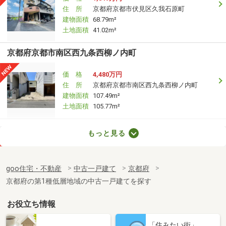
住 所
京都府京都市伏見区久我石原町
建物面積
68.79m²
土地面積
41.02m²
京都府京都市南区西九条西柳ノ内町
価 格
4,480万円
住 所
京都府京都市南区西九条西柳ノ内町
建物面積
107.49m²
土地面積
105.77m²
京都府八幡市男山吉井
もっと見る
価 格
3,780万円
住 所
京都府八幡市男山吉井
goo住宅・不動産
中古一戸建て
京都府
建物面積
243.22m²
京都府の第1種低層地域の中古一戸建てを探す
土地面積
243.22m²
お役立ち情報
京都府亀岡市本梅町東加舎塩脇
「住みたい街」