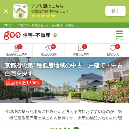
アプリ版はこちら
開く
複数社の物件を探せる！
NTTグループ運営の不動産総合サイト goo住宅・不動産
0
0
0
0
最近検索した条件
最近見た物件
保存した条件
お気に入り
京都府の第1種低層地域の中古一戸建て・中古
住宅を探す
該当物件数1,636件
住環境の整った場所に住みたいと考える方におすすめなのが、第
一種低層住居専用地域にある物件です。大型の施設がないので騒
音トラブルが少なく、高層の建物で日光が遮断される恐れがない