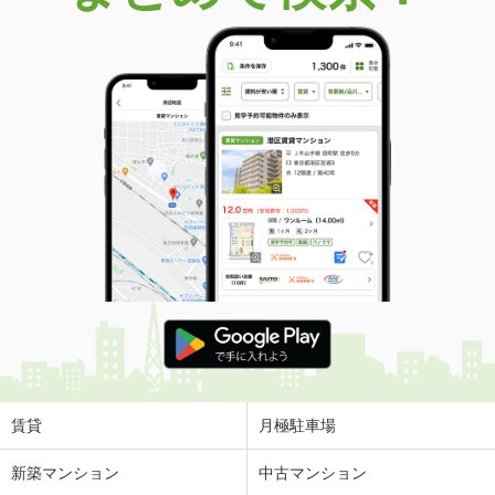
価 格
2,380万円
住 所
京都府向日市上植野町地後
建物面積
94.77m²
土地面積
57.44m²
京都府京都市西京区大枝北沓掛町５
価 格
3,980万円
住 所
京都府京都市西京区大枝北沓掛町５
建物面積
180.42m²
土地面積
250.59m²
京都府京都市西京区御陵大枝山町１
価 格
5,680万円
住 所
京都府京都市西京区御陵大枝山町１
建物面積
152.72m²
土地面積
209.62m²
賃貸
月極駐車場
京都府宇治市神明宮東
新築マンション
中古マンション