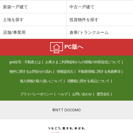
価 格
2,280万円
新築一戸建て
中古一戸建て
住 所
京都府宇治市神明宮東
建物面積
91.71m²
土地を探す
投資物件を探す
土地面積
79.36m²
店舗/事業用
倉庫/トランクルーム
京都府京都市北区大宮玄琢北町
PC版へ
価 格
1,580万円
住 所
京都府京都市北区大宮玄琢北町
goo住宅・不動産とは
お客さまご利用端末からの情報の外部送信について
建物面積
115.02m²
土地面積
110.17m²
物件に関するお問合せの流れ
情報提供元
不動産情報に関する免責事項
個人情報の取り扱いについて
消費税に関する表記について
京都府長岡京市滝ノ町１
プライバシーポリシー
ヘルプ
お問い合わせ
運営会社
価 格
880万円
住 所
京都府長岡京市滝ノ町１
建物面積
55.36m²
©NTT DOCOMO
土地面積
49.22m²
京都府京都市西京区嵐山茶尻町