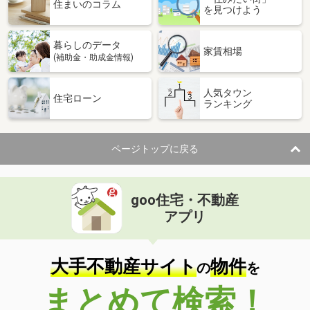
価 格
480万円
住まいのコラム
を見つけよう
住 所
京都府亀岡市本梅町東加舎塩脇
建物面積
81.81m²
暮らしのデータ
土地面積
108.83m²
家賃相場
(補助金・助成金情報)
京都府宇治市槇島町一ノ坪
人気タウン
住宅ローン
ランキング
価 格
2,099万円
住 所
京都府宇治市槇島町一ノ坪
建物面積
85.86m²
ページトップに戻る
土地面積
142.21m²
京都府京都市山科区勧修寺堂田
goo住宅・不動産
価 格
1,280万円
アプリ
住 所
京都府京都市山科区勧修寺堂田
建物面積
95.28m²
土地面積
104.97m²
大手不動産サイト
物件
の
を
京都府向日市上植野町地後
まとめて検索！