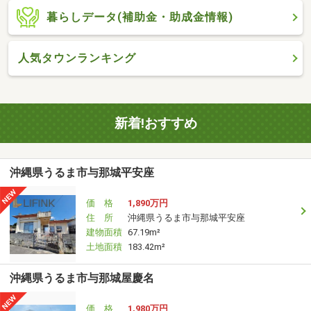
暮らしデータ(補助金・助成金情報)
人気タウンランキング
新着!おすすめ
沖縄県うるま市与那城平安座
価 格
1,890万円
住 所
沖縄県うるま市与那城平安座
建物面積
67.19m²
土地面積
183.42m²
沖縄県うるま市与那城屋慶名
価 格
1,980万円