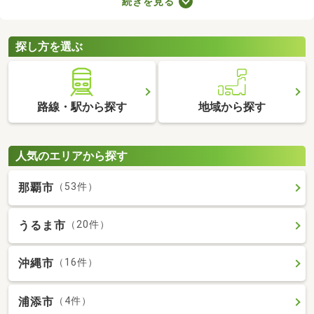
続きを見る
ことから、住環境に優れたエリアです。住みやすい土地ではある
ものの、気になるのが住宅の購入費用。ここでは、優れた立地で
も購入費用を抑えられる中古の一戸建てを紹介します。
探し方を選ぶ
路線・駅から探す
地域から探す
人気のエリアから探す
那覇市
（53件）
うるま市
（20件）
沖縄市
（16件）
浦添市
（4件）