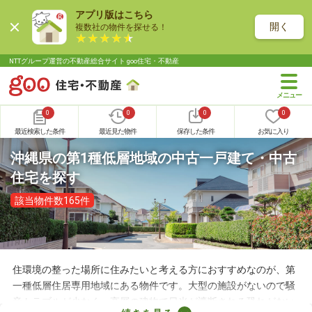
アプリ版はこちら
開く
複数社の物件を探せる！
NTTグループ運営の不動産総合サイト goo住宅・不動産
0
0
0
0
最近検索した条件
最近見た物件
保存した条件
お気に入り
沖縄県の第1種低層地域の中古一戸建て・中古
住宅を探す
該当物件数165件
住環境の整った場所に住みたいと考える方におすすめなのが、第
一種低層住居専用地域にある物件です。大型の施設がないので騒
音トラブルが少なく、高層の建物で日光が遮断される恐れがない