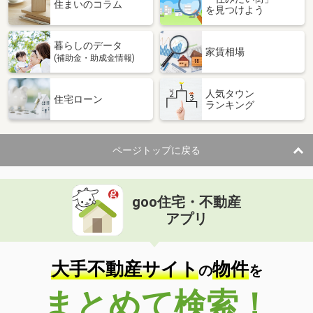
価 格
4,390万円
住まいのコラム
を見つけよう
住 所
沖縄県宜野湾市嘉数２丁目
建物面積
87.56m²
暮らしのデータ
土地面積
103.11m²
家賃相場
(補助金・助成金情報)
沖縄県名護市宮里７丁目
人気タウン
住宅ローン
ランキング
価 格
7,500万円
住 所
沖縄県名護市宮里７丁目
建物面積
188.42m²
ページトップに戻る
土地面積
444.09m²
goo住宅・不動産
アプリ
大手不動産サイト
物件
の
を
まとめて検索！