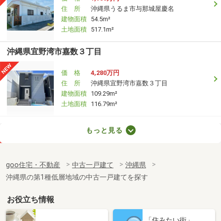
住 所
沖縄県うるま市与那城屋慶名
建物面積
54.5m²
土地面積
517.1m²
沖縄県宜野湾市嘉数３丁目
価 格
4,280万円
住 所
沖縄県宜野湾市嘉数３丁目
建物面積
109.29m²
土地面積
116.79m²
沖縄県那覇市三原３丁目
もっと見る
価 格
5,800万円
住 所
沖縄県那覇市三原３丁目
goo住宅・不動産
中古一戸建て
沖縄県
建物面積
108.56m²
沖縄県の第1種低層地域の中古一戸建てを探す
土地面積
141.79m²
お役立ち情報
沖縄県宜野湾市嘉数２丁目
「住みたい街」