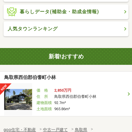
暮らしデータ(補助金・助成金情報)
人気タウンランキング
新着!おすすめ
鳥取県西伯郡伯耆町小林
価 格
2,850万円
住 所
鳥取県西伯郡伯耆町小林
建物面積
92.7m²
土地面積
965.86m²
goo住宅・不動産
中古一戸建て
鳥取県