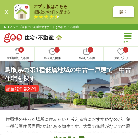
アプリ版はこちら
開く
複数社の物件を探せる！
NTTグループ運営の不動産総合サイト goo住宅・不動産
0
0
0
0
最近検索した条件
最近見た物件
保存した条件
お気に入り
鳥取県の第1種低層地域の中古一戸建て・中古
住宅を探す
該当物件数32件
住環境の整った場所に住みたいと考える方におすすめなのが、第
一種低層住居専用地域にある物件です。大型の施設がないので騒
音トラブルが少なく、高層の建物で日光が遮断される恐れがない