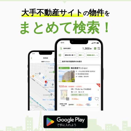
大手不動産サイト
物件
の
を
まとめて検索！