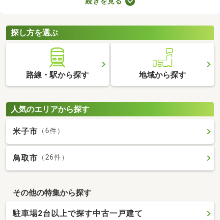
続きを見る
ことから、住環境に優れたエリアです。住みやすい土地ではある
ものの、気になるのが住宅の購入費用。ここでは、優れた立地で
も購入費用を抑えられる中古の一戸建てを紹介します。
探し方を選ぶ
路線・駅から探す
地域から探す
人気のエリアから探す
米子市
（6件）
鳥取市
（26件）
その他の特集から探す
駐車場2台以上で探す中古一戸建て