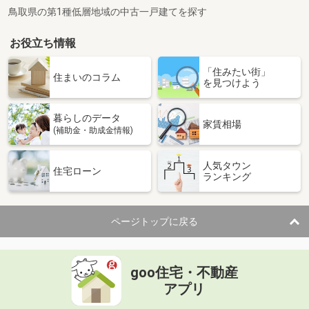
鳥取県の第1種低層地域の中古一戸建てを探す
お役立ち情報
「住みたい街」
住まいのコラム
を見つけよう
暮らしのデータ
家賃相場
(補助金・助成金情報)
人気タウン
住宅ローン
ランキング
ページトップに戻る
goo住宅・不動産
アプリ