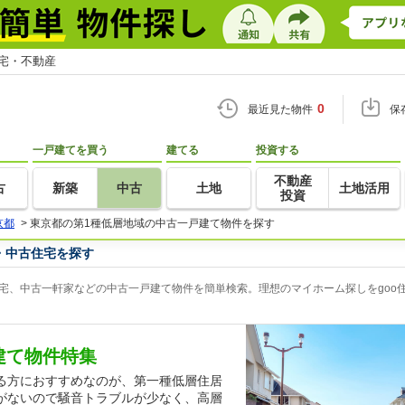
住宅・不動産
0
最近見た物件
保
一戸建てを買う
建てる
投資する
不動産
古
新築
中古
土地
土地活用
投資
京都
>
東京都の第1種低層地域の中古一戸建て物件を探す
・中古住宅を探す
宅、中古一軒家などの中古一戸建て物件を簡単検索。理想のマイホーム探しをgoo
建て物件特集
る方におすすめなのが、第一種低層住居
がないので騒音トラブルが少なく、高層