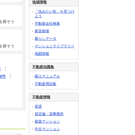
地域情報
「住みたい街」を見つけ
よう
を探そう
不動産会社検索
家賃相場
暮らしデータ
を探そう
マンションライブラリー
地図情報
不動産知識集
件
物件
購入マニュアル
不動産用語集
不動産情報
賃貸
貸店舗・貸事務所
新築マンション
中古マンション