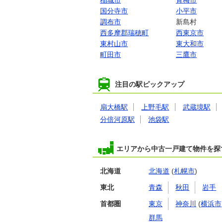
稲城市
青梅市
国分寺市
小平市
調布市
新島村
西多摩郡瑞穂町
西東京市
東村山市
東大和市
町田市
三鷹市
注目の駅ピックアップ
扇大橋駅
上野毛駅
武蔵境駅
分倍河原駅
池袋駅
エリアから中古一戸建て物件を探
北海道
北海道
(
札幌市
)
東北
青森
秋田
岩手
首都圏
東京
神奈川
(
横浜市
群馬