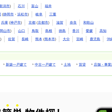
新潟市
)
石川
富山
福井
岡
(
静岡市
・
浜松市
)
岐阜
三重
兵庫
(
神戸市
)
京都
(
京都市
)
滋賀
奈良
和歌山
岡山市
)
山口
鳥取
島根
徳島
香川
愛媛
高知
市
)
佐賀
長崎
熊本
(
熊本市
)
大分
宮崎
鹿児島
沖
新築一戸建て
中古一戸建て
土地
賃貸
店舗・事業