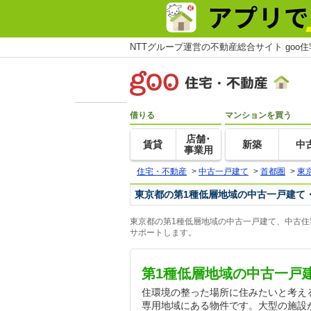
NTTグループ運営の不動産総合サイト goo
借りる
マンションを買う
店舗･
賃貸
新築
中
事業用
住宅・不動産
>
中古一戸建て
>
首都圏
>
東
東京都の第1種低層地域の中古一戸建て
東京都の第1種低層地域の中古一戸建て、中古住
サポートします。
第1種低層地域の中古一戸
住環境の整った場所に住みたいと考え
専用地域にある物件です。大型の施設