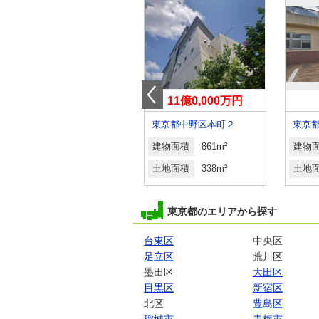
14億0,000万円
11億0,000万円
東京都港区白金台４
東京都中野区本町２
建物面積
380.89m²
建物面積
861m²
建物
土地面積
261.39m²
土地面積
338m²
土地
東京都のエリアから探す
台東区
中央区
足立区
荒川区
墨田区
大田区
目黒区
新宿区
北区
豊島区