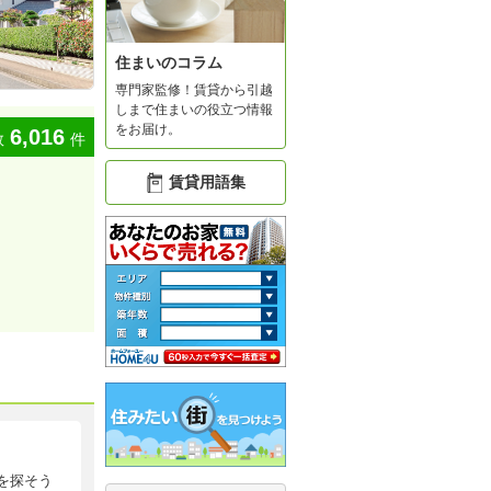
住まいのコラム
専門家監修！賃貸から引越
しまで住まいの役立つ情報
をお届け。
6,016
数
件
賃貸用語集
を探そう