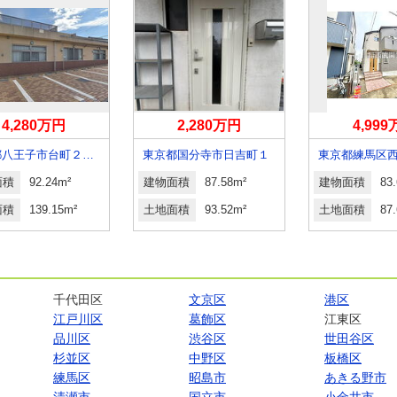
4,280万円
2,280万円
4,99
東京都八王子市台町２丁目
東京都国分寺市日吉町１
面積
92.24m²
建物面積
87.58m²
建物面積
83
面積
139.15m²
土地面積
93.52m²
土地面積
87
千代田区
文京区
港区
江戸川区
葛飾区
江東区
品川区
渋谷区
世田谷区
杉並区
中野区
板橋区
練馬区
昭島市
あきる野市