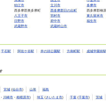
清瀬市
国立市
小金井市
狛江市
立川市
多摩市
西多摩郡奥多摩町
西多摩郡日の出町
西多摩郡檜
八王子市
羽村市
東久留米市
日野市
府中市
福生市
武蔵野市
武蔵村山市
千石駅
阿佐ケ谷駅
井の頭公園駅
方南町駅
成城学園前
す
宮城
(
仙台市
)
山形
福島
・
川崎市
・
相模原市
)
埼玉
(
さいたま市
)
千葉
(
千葉市
)
茨城