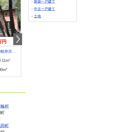
新築一戸建て
中古一戸建て
土地
0万円
11億9,998万円
1,699万円
長野県北佐久郡軽井沢町大字追分
長野県北佐久郡軽井沢町大字軽井沢
長野県諏訪市大字湖南
9.11m²
建物面積
529.66m²
建物面積
94.77m²
00m²
土地面積
2242.11m²
土地面積
182.49m²
箕輪村
綱町
町
代田町