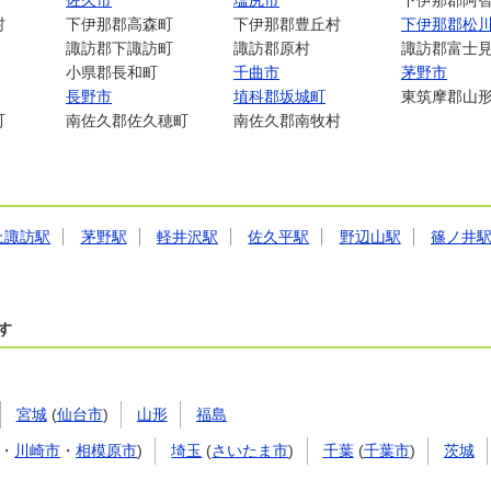
佐久市
塩尻市
下伊那郡阿
村
下伊那郡高森町
下伊那郡豊丘村
下伊那郡松
諏訪郡下諏訪町
諏訪郡原村
諏訪郡富士
小県郡長和町
千曲市
茅野市
長野市
埴科郡坂城町
東筑摩郡山
町
南佐久郡佐久穂町
南佐久郡南牧村
上諏訪駅
茅野駅
軽井沢駅
佐久平駅
野辺山駅
篠ノ井
す
宮城
(
仙台市
)
山形
福島
・
川崎市
・
相模原市
)
埼玉
(
さいたま市
)
千葉
(
千葉市
)
茨城