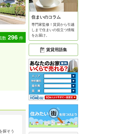
住まいのコラム
専門家監修！賃貸から引越
しまで住まいの役立つ情報
をお届け。
296
載数
件
賃貸用語集
を探そう