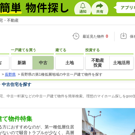
住宅・不動産
0
最近見た物件
保
一戸建てを買う
建てる
投資する
不動産
古
新築
中古
土地
土地活用
投資
>
長野県
>
長野県の第1種低層地域の中古一戸建て物件を探す
・中古住宅を探す
宅、中古一軒家などの中古一戸建て物件を簡単検索。理想のマイホーム探しをgoo
建て物件特集
る方におすすめなのが、第一種低層住居
がないので騒音トラブルが少なく、高層