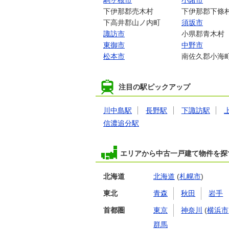
駒ヶ根市
小諸市
下伊那郡売木村
下伊那郡下條
下高井郡山ノ内町
須坂市
諏訪市
小県郡青木村
東御市
中野市
松本市
南佐久郡小海
注目の駅ピックアップ
川中島駅
長野駅
下諏訪駅
信濃追分駅
エリアから中古一戸建て物件を探
北海道
北海道
(
札幌市
)
東北
青森
秋田
岩手
首都圏
東京
神奈川
(
横浜市
群馬