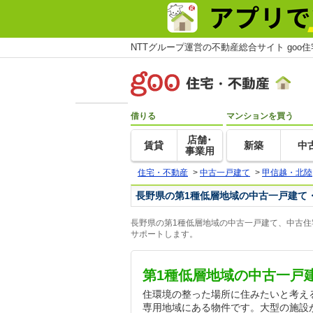
NTTグループ運営の不動産総合サイト goo
借りる
マンションを買う
店舗･
賃貸
新築
中
事業用
住宅・不動産
>
中古一戸建て
>
甲信越・北陸
長野県の第1種低層地域の中古一戸建て
長野県の第1種低層地域の中古一戸建て、中古住
サポートします。
第1種低層地域の中古一戸
住環境の整った場所に住みたいと考え
専用地域にある物件です。大型の施設