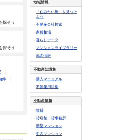
地域情報
「住みたい街」を見つけ
よう
を探そう
不動産会社検索
家賃相場
暮らしデータ
を探そう
マンションライブラリー
地図情報
不動産知識集
件
物件
購入マニュアル
不動産用語集
不動産情報
賃貸
貸店舗・貸事務所
新築マンション
中古マンション