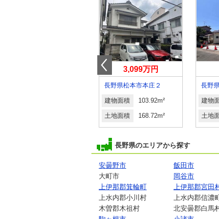
1,990万円
3,099万円
長野県千曲市大字八幡
長野県松本市本庄２
建物面積
125.86m²
建物面積
103.92m²
建物
土地面積
314.16m²
土地面積
168.72m²
土地
長野県のエリアから探す
安曇野市
飯田市
大町市
岡谷市
上伊那郡箕輪町
上伊那郡宮田
上水内郡小川村
上水内郡信濃
木曽郡木祖村
北安曇郡白馬