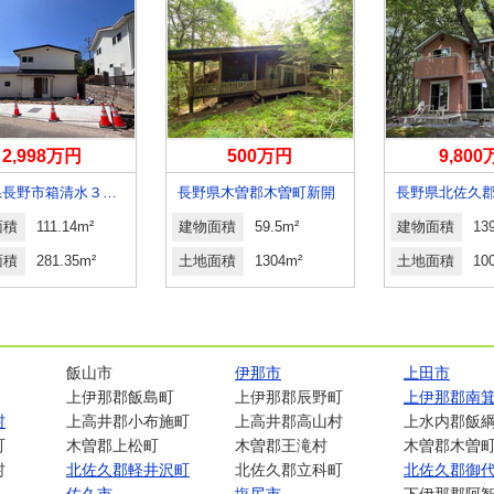
2,998万円
500万円
9,80
長野県長野市箱清水３丁目
長野県木曽郡木曽町新開
面積
111.14m²
建物面積
59.5m²
建物面積
13
面積
281.35m²
土地面積
1304m²
土地面積
10
飯山市
伊那市
上田市
上伊那郡飯島町
上伊那郡辰野町
上伊那郡南
村
上高井郡小布施町
上高井郡高山村
上水内郡飯
町
木曽郡上松町
木曽郡王滝村
木曽郡木曽
村
北佐久郡軽井沢町
北佐久郡立科町
北佐久郡御