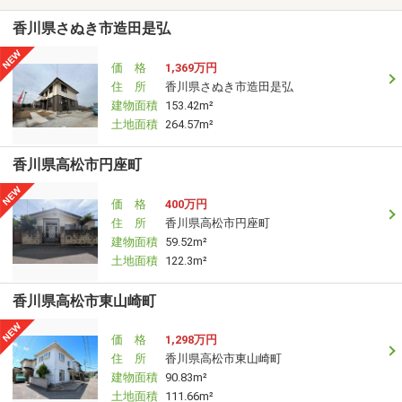
香川県さぬき市造田是弘
価 格
1,369万円
住 所
香川県さぬき市造田是弘
建物面積
153.42m²
土地面積
264.57m²
香川県高松市円座町
価 格
400万円
住 所
香川県高松市円座町
建物面積
59.52m²
土地面積
122.3m²
香川県高松市東山崎町
価 格
1,298万円
住 所
香川県高松市東山崎町
建物面積
90.83m²
土地面積
111.66m²