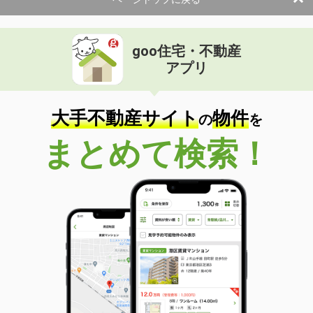
goo住宅・不動産
アプリ
大手不動産サイト
物件
の
を
まとめて検索！