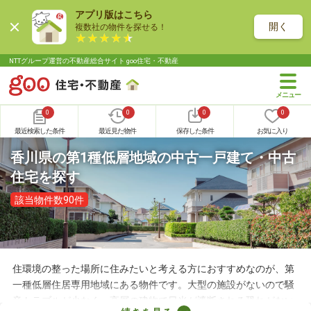
アプリ版はこちら
開く
複数社の物件を探せる！
NTTグループ運営の不動産総合サイト goo住宅・不動産
0
0
0
0
最近検索した条件
最近見た物件
保存した条件
お気に入り
香川県の第1種低層地域の中古一戸建て・中古
住宅を探す
該当物件数90件
住環境の整った場所に住みたいと考える方におすすめなのが、第
一種低層住居専用地域にある物件です。大型の施設がないので騒
音トラブルが少なく、高層の建物で日光が遮断される恐れがない