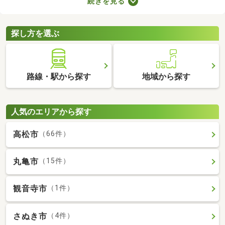
続きを見る
ことから、住環境に優れたエリアです。住みやすい土地ではある
ものの、気になるのが住宅の購入費用。ここでは、優れた立地で
も購入費用を抑えられる中古の一戸建てを紹介します。
探し方を選ぶ
路線・駅から探す
地域から探す
人気のエリアから探す
高松市
（66件）
丸亀市
（15件）
観音寺市
（1件）
さぬき市
（4件）