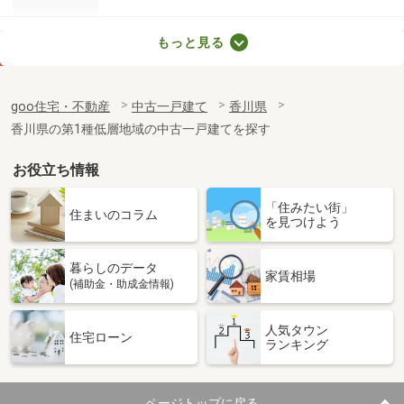
香川県さぬき市造田野間田
もっと見る
価 格
320万円
住 所
香川県さぬき市造田野間田
goo住宅・不動産
中古一戸建て
香川県
建物面積
102.27m²
香川県の第1種低層地域の中古一戸建てを探す
土地面積
294.18m²
お役立ち情報
「住みたい街」
住まいのコラム
を見つけよう
暮らしのデータ
家賃相場
(補助金・助成金情報)
人気タウン
住宅ローン
ランキング
ページトップに戻る