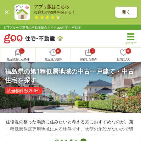
アプリ版はこちら
開く
複数社の物件を探せる！
NTTグループ運営の不動産総合サイト goo住宅・不動産
0
0
0
0
最近検索した条件
最近見た物件
保存した条件
お気に入り
福島県の第1種低層地域の中古一戸建て・中古
住宅を探す
該当物件数263件
住環境の整った場所に住みたいと考える方におすすめなのが、第
一種低層住居専用地域にある物件です。大型の施設がないので騒
音トラブルが少なく、高層の建物で日光が遮断される恐れがない