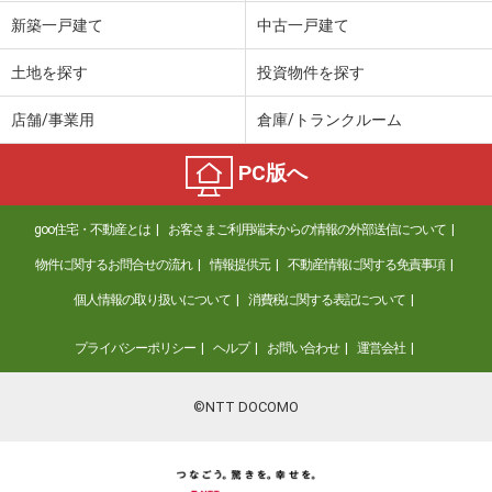
価 格
880万円
新築一戸建て
中古一戸建て
住 所
福島県二本松市松岡
建物面積
188.62m²
土地を探す
投資物件を探す
土地面積
288.66m²
店舗/事業用
倉庫/トランクルーム
福島県いわき市金山町汐見台
PC版へ
価 格
780万円
住 所
福島県いわき市金山町汐見台
goo住宅・不動産とは
お客さまご利用端末からの情報の外部送信について
建物面積
111.77m²
土地面積
278.7m²
物件に関するお問合せの流れ
情報提供元
不動産情報に関する免責事項
個人情報の取り扱いについて
消費税に関する表記について
福島県須賀川市向陽町
プライバシーポリシー
ヘルプ
お問い合わせ
運営会社
価 格
1,980万円
住 所
福島県須賀川市向陽町
建物面積
116.54m²
©NTT DOCOMO
土地面積
209.26m²