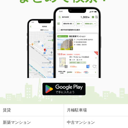
価 格
3,080万円
住 所
福島県郡山市富田町字大徳南
建物面積
119.23m²
土地面積
201.55m²
福島県郡山市久留米５
価 格
2,380万円
住 所
福島県郡山市久留米５
建物面積
94.39m²
土地面積
157.79m²
福島県郡山市安積町日出山４丁目
価 格
2,680万円
住 所
福島県郡山市安積町日出山４丁目
建物面積
105.99m²
土地面積
143.56m²
賃貸
月極駐車場
福島県二本松市松岡
新築マンション
中古マンション