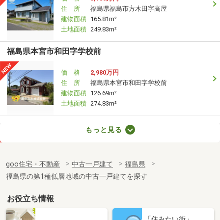
住 所
福島県福島市方木田字高屋
建物面積
165.81m²
土地面積
249.83m²
福島県本宮市和田字学校前
価 格
2,980万円
住 所
福島県本宮市和田字学校前
建物面積
126.69m²
土地面積
274.83m²
福島県いわき市郷ケ丘３
もっと見る
価 格
1,850万円
住 所
福島県いわき市郷ケ丘３
goo住宅・不動産
中古一戸建て
福島県
建物面積
122.57m²
福島県の第1種低層地域の中古一戸建てを探す
土地面積
205.49m²
お役立ち情報
福島県いわき市泉町黒須野字早稲田
「住みたい街」