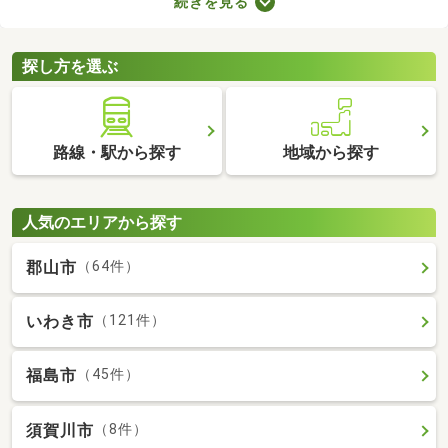
続きを見る
ことから、住環境に優れたエリアです。住みやすい土地ではある
ものの、気になるのが住宅の購入費用。ここでは、優れた立地で
も購入費用を抑えられる中古の一戸建てを紹介します。
探し方を選ぶ
路線・駅から探す
地域から探す
人気のエリアから探す
郡山市
（64件）
いわき市
（121件）
福島市
（45件）
須賀川市
（8件）