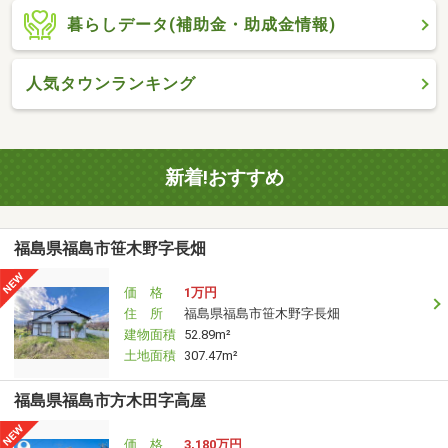
暮らしデータ(補助金・助成金情報)
人気タウンランキング
新着!おすすめ
福島県福島市笹木野字長畑
価 格
1万円
住 所
福島県福島市笹木野字長畑
建物面積
52.89m²
土地面積
307.47m²
福島県福島市方木田字高屋
価 格
3,180万円