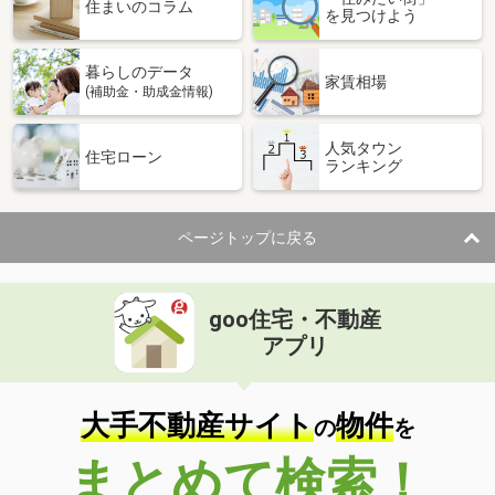
価 格
1,780万円
住まいのコラム
を見つけよう
住 所
福島県いわき市泉町黒須野字早稲田
建物面積
89.22m²
暮らしのデータ
土地面積
227.36m²
家賃相場
(補助金・助成金情報)
福島県いわき市四倉町字五丁目
人気タウン
住宅ローン
ランキング
価 格
99万円
住 所
福島県いわき市四倉町字五丁目
建物面積
152.22m²
ページトップに戻る
土地面積
221.64m²
福島県郡山市安積町日出山４
goo住宅・不動産
価 格
2,680万円
アプリ
住 所
福島県郡山市安積町日出山４
建物面積
105.99m²
土地面積
143.56m²
大手不動産サイト
物件
の
を
福島県郡山市富田町字大徳南
まとめて検索！