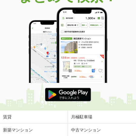
価 格
1億1,990万円
住 所
神奈川県藤沢市片瀬海岸２丁目
建物面積
154.02m²
土地面積
306.53m²
神奈川県横浜市港南区日野５丁目
価 格
3,680万円
住 所
神奈川県横浜市港南区日野５丁目
建物面積
85.31m²
土地面積
72.97m²
神奈川県川崎市麻生区金程１丁目
価 格
4,250万円
住 所
神奈川県川崎市麻生区金程１丁目
建物面積
85.23m²
土地面積
110.34m²
賃貸
月極駐車場
神奈川県横浜市青葉区荏田町
新築マンション
中古マンション