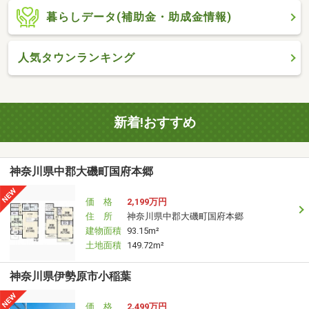
暮らしデータ(補助金・助成金情報)
人気タウンランキング
新着!おすすめ
神奈川県中郡大磯町国府本郷
価 格
2,199万円
住 所
神奈川県中郡大磯町国府本郷
建物面積
93.15m²
土地面積
149.72m²
神奈川県伊勢原市小稲葉
価 格
2,499万円