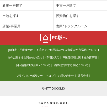
価 格
4,499万円
新築一戸建て
中古一戸建て
住 所
神奈川県横浜市青葉区荏田町
建物面積
91.93m²
土地を探す
投資物件を探す
土地面積
94.51m²
店舗/事業用
倉庫/トランクルーム
神奈川県平塚市四之宮３丁目
PC版へ
価 格
2,990万円
住 所
神奈川県平塚市四之宮３丁目
goo住宅・不動産とは
お客さまご利用端末からの情報の外部送信について
建物面積
101.02m²
土地面積
130.69m²
物件に関するお問合せの流れ
情報提供元
不動産情報に関する免責事項
個人情報の取り扱いについて
消費税に関する表記について
神奈川県相模原市緑区町屋１丁目
プライバシーポリシー
ヘルプ
お問い合わせ
運営会社
価 格
1,280万円
住 所
神奈川県相模原市緑区町屋１丁目
建物面積
73.77m²
©NTT DOCOMO
土地面積
108.95m²
神奈川県横浜市鶴見区東寺尾東台