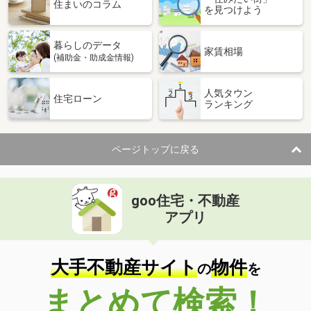
価 格
4,199万円
住まいのコラム
を見つけよう
住 所
神奈川県藤沢市大鋸
建物面積
86.53m²
暮らしのデータ
土地面積
108.37m²
家賃相場
(補助金・助成金情報)
神奈川県横浜市青葉区しらとり台
人気タウン
住宅ローン
ランキング
価 格
4,649万円
住 所
神奈川県横浜市青葉区しらとり台
建物面積
96.46m²
ページトップに戻る
土地面積
122.43m²
神奈川県座間市東原３丁目
goo住宅・不動産
価 格
4,180万円
アプリ
住 所
神奈川県座間市東原３丁目
建物面積
101.43m²
土地面積
100.11m²
大手不動産サイト
物件
の
を
神奈川県藤沢市片瀬海岸２丁目
まとめて検索！