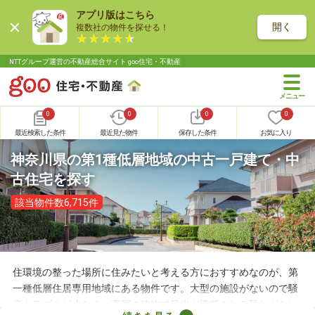
アプリ版はこちら
開く
複数社の物件を探せる！
NTTグループ運営の不動産総合サイト goo住宅・不動産
0
0
0
0
最近検索した条件
最近見た物件
保存した条件
お気に入り
神奈川県の第1種低層地域の中古一戸建て・中
古住宅を探す
該当物件数6,715件
住環境の整った場所に住みたいと考える方におすすめなのが、第
一種低層住居専用地域にある物件です。大型の施設がないので騒
音トラブルが少なく、高層の建物で日光が遮断される恐れがない