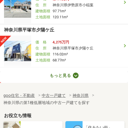
住 所
神奈川県伊勢原市小稲葉
建物面積
97.71m²
土地面積
120.11m²
神奈川県平塚市夕陽ケ丘
価 格
4,275万円
住 所
神奈川県平塚市夕陽ケ丘
建物面積
116.02m²
土地面積
68.77m²
神奈川県藤沢市大鋸
もっと見る
価 格
4,199万円
住 所
神奈川県藤沢市大鋸
goo住宅・不動産
中古一戸建て
神奈川県
建物面積
86.53m²
神奈川県の第1種低層地域の中古一戸建てを探す
土地面積
108.37m²
お役立ち情報
神奈川県藤沢市大鋸
「住みたい街」