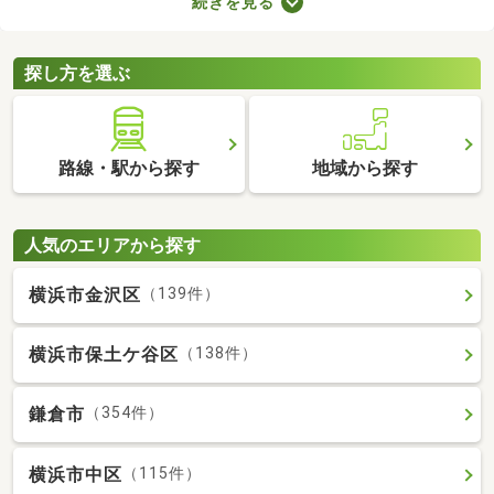
続きを見る
ことから、住環境に優れたエリアです。住みやすい土地ではある
ものの、気になるのが住宅の購入費用。ここでは、優れた立地で
も購入費用を抑えられる中古の一戸建てを紹介します。
探し方を選ぶ
路線・駅から探す
地域から探す
人気のエリアから探す
横浜市金沢区
（139件）
横浜市保土ケ谷区
（138件）
鎌倉市
（354件）
横浜市中区
（115件）