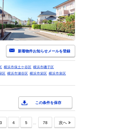
区
横浜市保土ケ谷区
横浜市磯子区
緑区
横浜市瀬谷区
横浜市栄区
横浜市泉区
この条件を保存
3
4
5
78
次へ
…