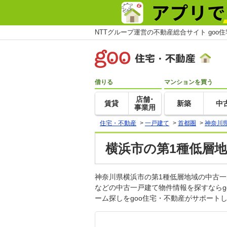
NTTグループ運営の不動産総合サイト goo
借りる
マンションを買う
店舗･
賃貸
新築
中
事業用
住宅・不動産
>
一戸建て
>
首都圏
>
神奈川
横浜市の第1種低層
神奈川県横浜市の第1種低層地域の中古
などの中古一戸建て物件情報を探すなら
ーム探しをgoo住宅・不動産がサポート