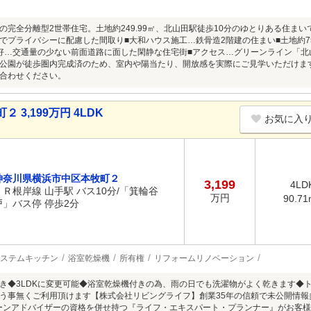
の完全分離型2世帯住宅。土地約249.99㎡、北山田駅徒歩10分のゆとりある住ま
DKでプライバシーに配慮した間取り■大和ハウス施工…鉄骨造2階建の住まい■土地約
好…交通量の少ない前面道路に面した閑静な住宅街■アクセス…グリーンライン「北
公園が徒歩圏内完成済のため、室内や陽当たり、開放感を実際にご見学いただけま
合わせください。
3,199万円 4LDK
お気に入
神奈川県横浜市中区本牧町２
3,199
4LD
ＪＲ根岸線 山手駅 バス10分/「箕輪谷
万円
90.71
戸」バス停 停歩2分
ステムキッチン
浴室乾燥機
所有権
リフォームリノベーション
き◆3LDKに変更可能◆浴室乾燥機付きの為、雨の日でも洗濯物がよく乾きます◆
う事無くご利用頂けます【株式会社リビングライフ】創業35年の信頼で未公開情
ローンアドバイザーの資格を併せ持つ『ライフ・エキスパート・プランナー』がお客