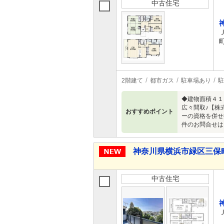
中古住宅
2階建て
都市ガス
駐車場あり
駐
◆建物面積４１
広々間取♪【株
おすすめポイント
ーの資格を併せ
件のお問合せは〈0
神奈川県横浜市緑区三保町 4
中古住宅