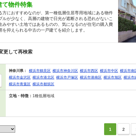
建て物件特集
る方におすすめなのが、第一種低層住居専用地域にある物件
ブルが少なく、高層の建物で日光が遮断される恐れがないこ
住みやすい土地ではあるものの、気になるのが住宅の購入費
用を抑えられる中古の一戸建てを紹介します。
変更して再検索
神奈川県：
横浜市鶴見区
横浜市神奈川区
横浜市西区
横浜市中区
横浜市南
横浜市金沢区
横浜市港北区
横浜市戸塚区
横浜市港南区
横浜市旭区
横浜市
横浜市青葉区
横浜市都筑区
立地・特徴：
1種低層地域
1
2