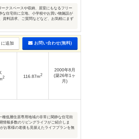
■ワークスペースや収納、居室にもなるフリー
閑静な住宅街に立地、小学校やお買い物施設が
望、資料請求、ご質問などなど、お気軽にまず
お問い合わせ(無料)
りに追加
2000年8月
K
2
(築26年1ヶ
116.87m
2
m
月)
一種低層住居専用地域の非常に閑静な住宅街
公開情報多数のリビングライフがご紹介しま
』がお客様の老後も見据えたライフプランを無