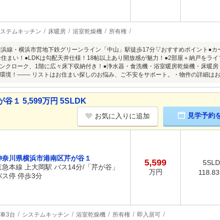
ステムキッチン
床暖房
浴室乾燥機
所有権
横浜線・横浜市営地下鉄グリーンライン「中山」駅徒歩17分▽おすすめポイント●カ
のお住まい！●LDKは勾配天井仕様！18帖以上あり開放感が魅力！●2部屋＋納戸をラ
ンクローク、1階に広々床下収納付き！●浄水器・食洗機・浴室暖房乾燥機・床暖房
環境！─── リストはお住まい探しのお悩み、ご不安をサポート。・物件の詳細は
 5,599万円 5SLDK
見学予約
お気に入りに追加
神奈川県横浜市港南区芹が谷１
5,599
5SL
京急本線 上大岡駅 バス14分/「芹が谷」
万円
118.8
バス停 停歩3分
車3台
システムキッチン
浴室乾燥機
所有権
即入居可