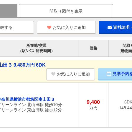
間取り図付き表示
お気に入りに追加
資料請求
所在地/交通
間取
価格
（駅/バス 所要時間）
建物面
 9,480万円 6DK
見学予約
お気に入りに追加
神奈川県横浜市都筑区南山田３
9,480
6D
グリーンライン 北山田駅 徒歩10分
万円
148.4
グリーンライン 東山田駅 徒歩12分