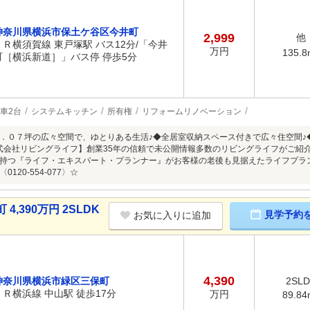
神奈川県横浜市保土ケ谷区今井町
2,999
他
ＪＲ横須賀線 東戸塚駅 バス12分/「今井
万円
135.8
町［横浜新道］」バス停 停歩5分
車2台
システムキッチン
所有権
リフォームリノベーション
．０７坪の広々空間で、ゆとりある生活♪◆全居室収納スペース付きで広々住空間♪
式会社リビングライフ】創業35年の信頼で未公開情報多数のリビングライフがご紹介
持つ『ライフ・エキスパート・プランナー』がお客様の老後も見据えたライフプラ
120-554-077〉☆
,390万円 2SLDK
見学予約
お気に入りに追加
4,390
神奈川県横浜市緑区三保町
2SL
ＪＲ横浜線 中山駅 徒歩17分
万円
89.84