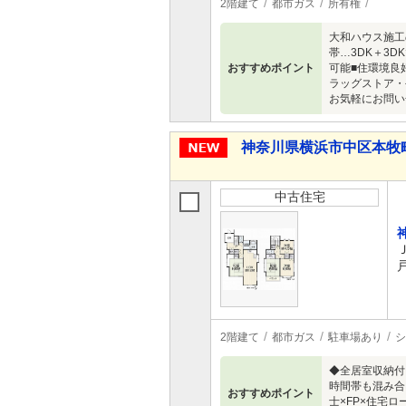
2階建て
都市ガス
所有権
大和ハウス施工
帯…3DK＋3
おすすめポイント
可能■住環境良
ラッグストア・
お気軽にお問い
神奈川県横浜市中区本牧町２ 
中古住宅
2階建て
都市ガス
駐車場あり
シ
◆全居室収納付
時間帯も混み合
おすすめポイント
士×FP×住宅