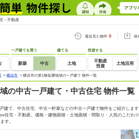
住宅・不動産
0
最近見た物件
保
一戸建てを買う
建てる
投資する
不動産
古
新築
中古
土地
土地活用
投資
県
>
横浜市
>
横浜市の第1種低層地域の一戸建て 物件一覧
地域の中古一戸建て・中古住宅 物件一覧
一戸建て、中古住宅、中古一軒家などの中古一戸建て物件をご紹介しま
goo住宅・不動産。価格・建物面積・土地面積・間取り・人気のこだわ
します。