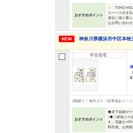
～ TOHO 
スペース付き5
おすすめポイント
身近に揃う暮ら
はお問い合わせく
神奈川県横浜市中区本牧元町 
中古住宅
2階建て
都市ガス
駐車場あり
シ
◆床下収納やウ
♪◆ご家族との
おすすめポイント
す。宅建士×F
料作成。お気軽に