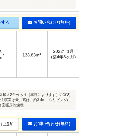
をする
お問い合わせ(無料)
K
2022年1月
2
138.83m
2
(築4年8ヶ月)
m
ース最大2台分あり（車種によります）◇室内
主寝室は天井高は、約3.4m。◇リビングに
浴室暖房乾燥機
お問い合わせ(無料)
りに追加