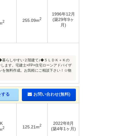
1996年12月
2
(築29年9ヶ
255.09m
2
m
月)
◆暮らしやすい２階建て♪◆５ＬＤＫ＋Ｋの
します。宅建士×FP×住宅ローンアドバイザ
ンを無料作成。お気軽にご相談下さい！☆物
をする
お問い合わせ(無料)
DK
2022年8月
2
125.21m
2
(築4年1ヶ月)
m