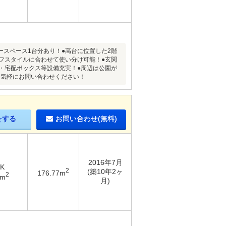
ースペース1台分あり！●高台に位置した2階
イフスタイルに合わせて使い分け可能！●玄関
・宅配ボックス等設備充実！●周辺は公園が
お気軽にお問い合わせください！
をする
お問い合わせ(無料)
2016年7月
DK
2
(築10年2ヶ
176.77m
2
3m
月)