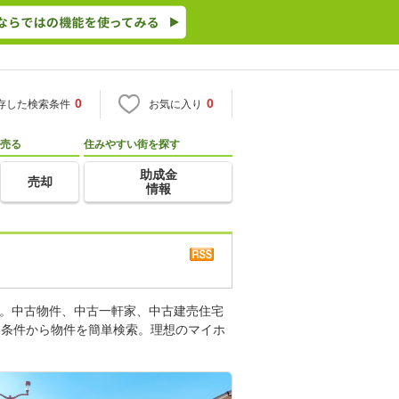
0
0
存した検索条件
お気に入り
売る
住みやすい街を探す
助成金
売却
情報
す。中古物件、中古一軒家、中古建売住宅
り条件から物件を簡単検索。理想のマイホ