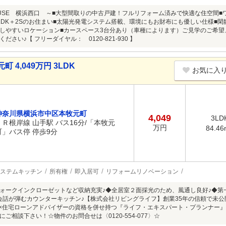
HOUSE 横浜西口 ～■大型間取りの中古戸建！フルリフォーム済みで快適な住空間
LDK＋2Sのお住まい■太陽光発電システム搭載、環境にもお財布にも優しい仕様■
しやすいロケーション■カースペース3台分あり（車種によります）ご見学のご希
ださい♪【 フリーダイヤル： 0120-821-930 】
4,049万円 3LDK
お気に入
神奈川県横浜市中区本牧元町
4,049
3LD
ＪＲ根岸線 山手駅 バス16分/「本牧元
万円
84.46
町」バス停 停歩9分
ステムキッチン
所有権
即入居可
リフォームリノベーション
ォークインクローゼットなど収納充実♪◆全居室２面採光のため、風通し良好♪◆第
会話が弾むカウンターキッチン♪【株式会社リビングライフ】創業35年の信頼で未
P×住宅ローンアドバイザーの資格を併せ持つ『ライフ・エキスパート・プランナー
ご相談下さい！☆物件のお問合せは〈0120-554-077〉☆