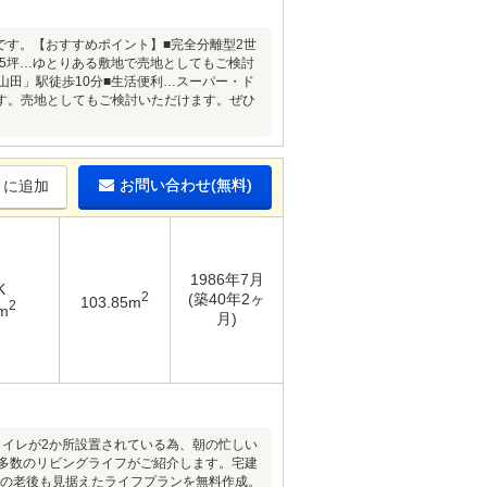
いです。【おすすめポイント】■完全分離型2世
75坪…ゆとりある敷地で売地としてもご検討
山田」駅徒歩10分■生活便利…スーパー・ド
す。売地としてもご検討いただけます。ぜひ
お問い合わせ(無料)
りに追加
1986年7月
K
2
(築40年2ヶ
103.85m
2
m
月)
トイレが2か所設置されている為、朝の忙しい
報多数のリビングライフがご紹介します。宅建
様の老後も見据えたライフプランを無料作成。