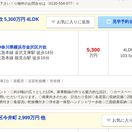
さい！☆物件のお問合せは〈0120-554-077〉☆
,300万円 4LDK
見学予約
お気に入りに追加
神奈川県横浜市金沢区片吹
5,300
4LD
京急本線 金沢文庫駅 徒歩14分
万円
103.5
京急本線 能見台駅 徒歩16分
車2台
床暖房
浴室乾燥機
所有権
ント・◇約18帖の広々としたLDK。家事動線の作りも魅力的な設計。◇カースペ
用いただいております。◇南東向きのため、日当たり良好◇各居室に収納完備◇2階
暖房付き◇食器洗い乾燥機付き◇浄水器一体型ハンドシャワー水栓◇三面鏡裏収納◇
井町 2,999万円 他
お気に入