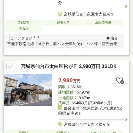
分
宮城県仙台市泉区南光台東２
2階建て
都市ガス
浴室乾燥機
所有権
┏□ アクセス┗┻━━━━━━━━━━━━━━━━━◆仙台
市地下鉄南北線「旭ケ丘」駅バス乗車約8分 バス停「南光台東一
丁目」停まで徒歩約1分┏□ 周辺環境・立地条件等
┗┻━━━━━━━━━━━━━━━━━◆一種低層住居専用地
域の閑静な住宅街に立地。周辺は低層住宅の街並みが広がってお
宮城県仙台市太白区松が丘 2,980万円 3SLDK
ります。◆北西側前面道路は公道幅員約12.0mあり、解放感がご
ざいます。◆北東側は遊歩道に面しております。┏□ 物件の特
徴┗┻━━━━━━━━━━━━━━━━━◆リビング、玄関の
2,980
万円
2カ所に吹き抜けがあり、解放感を感じることができます。◆建
間取り
3SLDK
物内外含め手入れのされた建物です。
2
建物面積
157.93m
2
土地面積
218.67m
築年月
1994年3月(築32年6ヶ月)
仙台市地下鉄東西線 八木山動物公
園駅 徒歩9分
宮城県仙台市太白区松が丘
2階建て
都市ガス
ルーフバルコニー