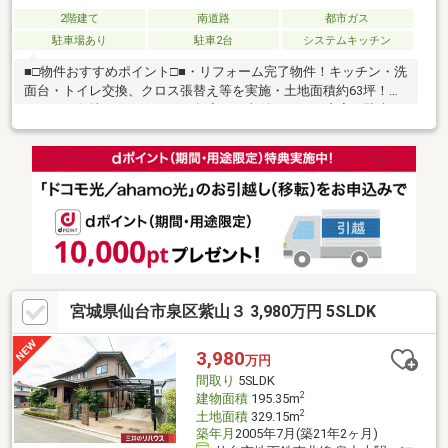
2階建て
南道路
都市ガス
駐車場あり
駐車2台
システムキッチン
■□物件おすすめポイント□■・リフォーム完了物件！キッチン・洗
面台・トイレ交換、クロス張替え等を実施・土地面積約63坪！ゆ
とりある敷地の4LDK・WIC・押入など収納スペース充実・駐車ス
ペース2台分あり・閑静な住宅街、公園目の前！・小学校・スーパ
ーが徒歩圏内で、子育て世帯にもおすすめ■□ライフインフォメー
ション□■・寺岡小学校 徒歩8分（約600m）・寺岡中学校 徒歩13
分（約1000m）・フードマーケットフジサキ 徒歩8分（約
600m）・寺岡４丁目公園 徒歩1分（約20m）・仙台泉プレミア
ム・アウトレット 徒歩15分（約1200m）
宮城県仙台市泉区紫山３ 3,980万円 5SLDK
3,980
万円
間取り
5SLDK
2
建物面積
195.35m
2
土地面積
329.15m
築年月
2005年7月(築21年2ヶ月)