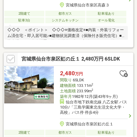
宮城県仙台市泉区高森３
2階建て
都市ガス
駐車場あり
駐車3台
システムキッチン
オール電化
◇◇◇ ＜ポイント＞ ◇◇◇※価格改定※■内装・外装リフォー
ム済住宅・即入居可能♪■建物状況調査済（保険付き販売住宅）■
駐車場４～５台分配置可能■敷地約82坪・庭付き・5LDK＋納戸＋
ロフト付きで多人数でのお住まいにもオススメ！■和室続き間と
縁側のあるお家・陽当たり良好♪■前面道路6.0m以上・駐車スペー
宮城県仙台市泉区虹の丘１ 2,480万円 6SLDK
ス４～５台分♪■カーポート・倉庫付■太陽光パネル付き住宅■電動
シャッター雨戸あり■高森小学校・高森中学校まずは現地をご覧
いただき、スペースや雰囲気をご確認いただけますと幸いです。
2,480
万円
住宅ローンの融資や仮審査、支払い計画も一緒に考えてお手伝い
間取り
6SLDK
させていただきます。
2
建物面積
133.11m
2
土地面積
233.99m
築年月
1982年12月(築43年9ヶ月)
仙台市地下鉄南北線 八乙女駅 バス
10分/「三島学園東北生活文化大学・
高校」バス停 停歩4分
宮城県仙台市泉区虹の丘１
2階建て
都市ガス
駐車場あり