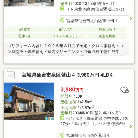
築年月
2020年3月(築6年6ヶ月)
ＪＲ東北本線 南仙台駅 徒歩27分
宮城県仙台市太白区東中田１
2階建て
都市ガス
駐車場あり
駐車2台
システムキッチン
浴室乾燥機
《リフォーム内容》２０２６年８月完了予定・クロス張替え・コ
ンロ交換・畳表替え・室内クリーニング・白蟻点検▼物件見学
は 『見学予約』 より24時間いつでも受け付けております。土
日・平日・お仕事帰りの見学もお気軽にご予約ください。▼LINE
でも見学予約・詳細資料のご案内が可能です！ID:@e-concept_1
宮城県仙台市泉区紫山４ 3,980万円 4LDK
3,980
万円
間取り
4LDK
2
建物面積
142.5m
2
土地面積
243.87m
築年月
2004年10月(築21年11ヶ月)
仙台市地下鉄南北線 泉中央駅 バス
27分/「紫山四丁目」バス停 停歩6分
宮城県仙台市泉区紫山４