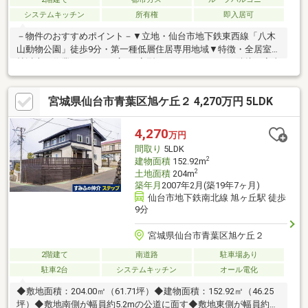
システムキッチン
所有権
即入居可
－物件のおすすめポイント－▼立地・仙台市地下鉄東西線「八木
山動物公園」徒歩9分・第一種低層住居専用地域▼特徴・全居室6
帖以上・作業スペースが広いL字型キッチン・キッチン隣接の家事
スペース有、勝手口付・全洋室に面する開放的なルーフバルコニ
ー・WIC等、随所に収納を配置・ホールは一部吹抜け、2階部分に
宮城県仙台市青葉区旭ケ丘２ 4,270万円 5LDK
天窓有・浴室・玄関ホールから望める坪庭有・残金精算後、即引
渡し可▼設備・食洗機・各階にトイレ▼周辺環境・八木山本町一
丁目公園 徒歩3分(約180m)■ ご希望の住まい探しをお手伝いしま
4,270
万円
す ━━━━━・・・物件の詳細・ご相談はお気軽にお問い合わせ
間取り
5LDK
ください。
2
建物面積
152.92m
2
土地面積
204m
築年月
2007年2月(築19年7ヶ月)
仙台市地下鉄南北線 旭ヶ丘駅 徒歩
9分
宮城県仙台市青葉区旭ケ丘２
2階建て
南道路
駐車場あり
駐車2台
システムキッチン
オール電化
◆敷地面積：204.00㎡（61.71坪）◆建物面積：152.92㎡（46.25
坪）◆敷地南側が幅員約5.2mの公道に面す◆敷地東側が幅員約