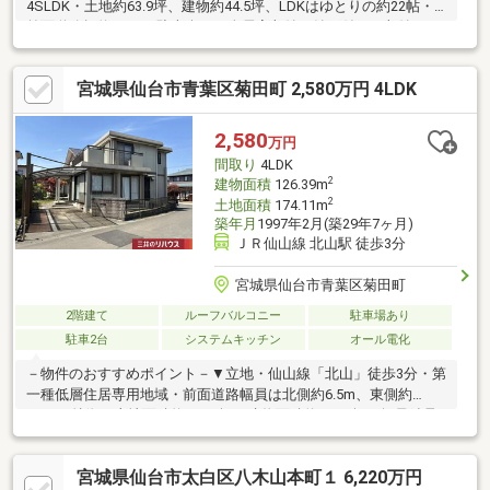
4SLDK・土地約63.9坪、建物約44.5坪、LDKはゆとりの約22帖・
前面道路幅約6.3mで駐車楽々・全居室収納＋納戸付きで収納スペ
ース充実・駐車縦列2台可（車種による）・白蟻点検実施、点検記
録あり・お引渡しから2年間の保証あり■ライフインフォメーショ
宮城県仙台市青葉区菊田町 2,580万円 4LDK
ン■・鶴が丘小学校 徒歩3分（約190m）・鶴が丘中学校 徒歩
12分（約900m）・ローソン仙台鶴が丘一丁目店 徒歩7分（約
550m）・ジャパンミート生鮮館 仙台市名坂店 徒歩25分（約
2,580
万円
2000m）・ヨークタウン市名坂 徒歩32分（約2500m）
間取り
4LDK
2
建物面積
126.39m
2
土地面積
174.11m
築年月
1997年2月(築29年7ヶ月)
ＪＲ仙山線 北山駅 徒歩3分
宮城県仙台市青葉区菊田町
2階建て
ルーフバルコニー
駐車場あり
駐車2台
システムキッチン
オール電化
－物件のおすすめポイント－▼立地・仙山線「北山」徒歩3分・第
一種低層住居専用地域・前面道路幅員は北側約6.5m、東側約
5.9m▼特徴・土地面積約52.66坪、建物面積約38.23坪・軽量鉄骨
造2階建住宅・LDKは2ドア仕様で生活動線良好・引き戸で繋がる
和室2室有、北側は押入付・各洋室に収納有・収納付の広々な2階
宮城県仙台市太白区八木山本町１ 6,220万円
ホールは多用途に活用可・南面にお庭・ルーフバルコニー有・駐