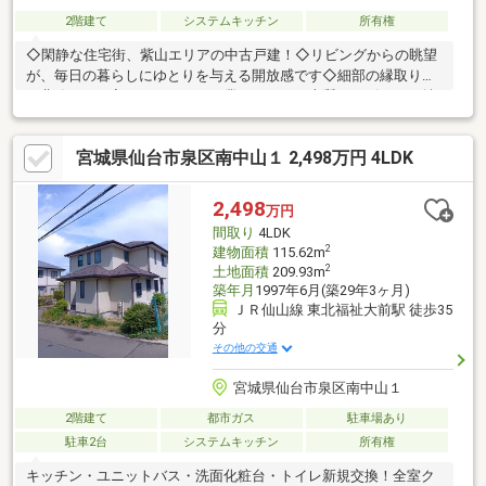
2階建て
システムキッチン
所有権
◇閑静な住宅街、紫山エリアの中古戸建！◇リビングからの眺望
が、毎日の暮らしにゆとりを与える開放感です◇細部の縁取りま
で曲線をとり入れた、スモリ工業ならではの上質なデザインが魅
力です◇各居室は温もりある塗り壁仕上げ！万が一の傷も補修し
やすく、美しさを保てます◇外壁はタイル貼り、屋根は瓦葺を採
宮城県仙台市泉区南中山１ 2,498万円 4LDK
用！将来的なメンテナンスコストを抑えやすい住まいです◇屋根
裏収納がありますぜひお気軽にお問い合わせください！
2,498
万円
間取り
4LDK
2
建物面積
115.62m
2
土地面積
209.93m
築年月
1997年6月(築29年3ヶ月)
ＪＲ仙山線 東北福祉大前駅 徒歩35
分
その他の交通
宮城県仙台市泉区南中山１
2階建て
都市ガス
駐車場あり
駐車2台
システムキッチン
所有権
キッチン・ユニットバス・洗面化粧台・トイレ新規交換！全室ク