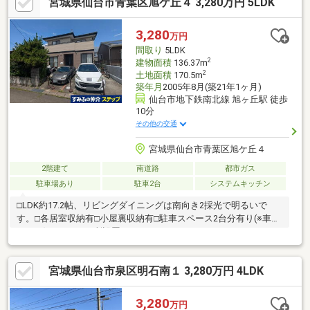
宮城県仙台市青葉区旭ケ丘４ 3,280万円 5LDK
車2台可能(車種制限有)・室内保守状況良好▼周辺環境・国見ケ丘
二丁目南公園 徒歩4分(約300m)・仙台市立吉成小学校 徒歩12分(約
910m)■ ご希望の住まい探しをお手伝いします ━━━━━・・・
3,280
万円
物件の詳細・ご相談はお気軽にお問い合わせください。
間取り
5LDK
2
建物面積
136.37m
2
土地面積
170.5m
築年月
2005年8月(築21年1ヶ月)
仙台市地下鉄南北線 旭ヶ丘駅 徒歩
10分
その他の交通
宮城県仙台市青葉区旭ケ丘４
2階建て
南道路
都市ガス
駐車場あり
駐車2台
システムキッチン
□LDK約17.2帖、リビングダイニングは南向き2採光で明るいで
す。□各居室収納有□小屋裏収納有□駐車スペース2台分有り(※車種
による)□トイレ2か所設置
宮城県仙台市泉区明石南１ 3,280万円 4LDK
3,280
万円