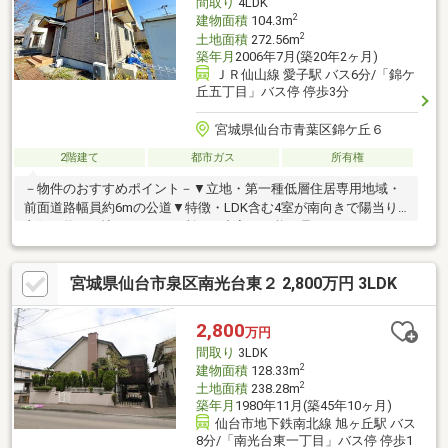
間取り
4LDK
ださい。
2
建物面積
104.3m
2
土地面積
272.56m
築年月
2006年7月(築20年2ヶ月)
ＪＲ仙山線 愛子駅 バス6分/「錦ケ
丘五丁目」バス停 停歩3分
宮城県仙台市青葉区錦ケ丘６
2階建て
都市ガス
所有権
－物件のおすすめポイント－▼立地・第一種低層住居専用地域・
前面道路幅員約6mの公道▼特徴・LDK含む4室が南向きで陽当り
良好・約12.2帖のLDKは2ヶ所から出入り可能・足をのばしてくつ
ろげる和室有・お料理中も会話が楽しめる対面式キッチン・主寝
室は約9.7帖の広さ、大型WIC付・各洋室、和室、廊下に収納有・
宮城県仙台市泉区南光台東２ 2,800万円 3LDK
土地面積約82.44坪、駐車2台可能(車種による)▼周辺環境・仙台
市立錦ケ丘小学校 徒歩10分(約730m)■ ご希望の住まい探しをお手
伝いします ━━━━━・・・物件の詳細・ご相談はお気軽にお問
2,800
万円
い合わせください。
間取り
3LDK
2
建物面積
128.33m
2
土地面積
238.28m
築年月
1980年11月(築45年10ヶ月)
仙台市地下鉄南北線 旭ヶ丘駅 バス
8分/「南光台東一丁目」バス停 停歩1