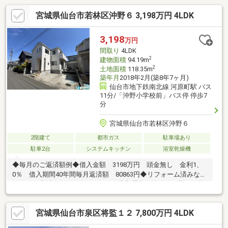
交換 ◆建具シート張替◆巾木交換◆分電盤交換◆フローリング上
宮城県仙台市若林区沖野６ 3,198万円 4LDK
張（LDK・洋室・廊下）◆下駄箱交換◆カーテンレール交換・レ
ースカーテン付◆ロールスクリーン交換◆電気温水器交換◆洗濯
水栓交換◆クッションフロア張替（トイレ・洗面室・床下収納
3,198
万円
部）◆玄関に人感センサー新設・エコカラット設置◆全室天井・
間取り
4LDK
壁クロス貼替◆モニター付きインターホン交換 等
2
建物面積
94.19m
2
土地面積
118.35m
築年月
2018年2月(築8年7ヶ月)
仙台市地下鉄南北線 河原町駅 バス
11分/「沖野小学校前」バス停 停歩7
分
宮城県仙台市若林区沖野６
2階建て
都市ガス
駐車場あり
駐車2台
システムキッチン
浴室乾燥機
◆毎月のご返済額例◆借入金額 3198万円 頭金無し 金利1、
0％ 借入期間40年間毎月返済額 80863円◆リフォーム済みなの
ですぐに生活がスタートできます！◆部屋数が多いので様々な用
途に対応した使い方が可能です！◆小学校、中学校はどちらも徒
歩10分圏内！【リフォーム内容】期間8月2週目～9月11日予定ク
宮城県仙台市泉区将監１２ 7,800万円 4LDK
ロス貼替、CF貼替、洗面扉補修、建具補修、建具面材補修、網戸
張替、建物状況調査、防蟻工事、ハウスクリーニング実施！・沖