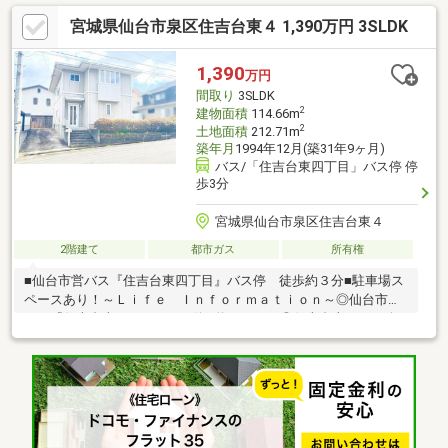
菜園・物置・BBQなど多用途に使えるスペースがあります～周辺
宮城県仙台市泉区住吉台東４ 1,390万円 3SLDK
環境～◇将監中央小学校 徒歩約16分(約1200ｍ)◇将監中学校
徒歩約19分(約1470ｍ)◇ツルハドラッグ 将監店 徒歩約9分(約
700ｍ)◇七十七銀行 将監支店 徒歩約23分(約1800ｍ)
1,390
万円
間取り
3SLDK
2
建物面積
114.66m
2
土地面積
212.71m
築年月
1994年12月(築31年9ヶ月)
バス/「住吉台東四丁目」バス停 停
歩3分
宮城県仙台市泉区住吉台東４
2階建て
都市ガス
所有権
■仙台市営バス『住吉台東四丁目』バス停 徒歩約３分■駐車場ス
ペースあり！～Ｌｉｆｅ Ｉｎｆｏｒｍａｔｉｏｎ～◎仙台市営
バス『住吉台東四丁目』バス停…約２２０ｍ◎住吉台東四丁目公
園…約１９０ｍ◎ローソン住吉台西四丁目店…約７２０ｍ◎ヤマザ
ワ住吉台店…約８５０ｍ◎住吉台小学校…約９８０ｍ◎住吉台中学
校…約１．２ｋｍ