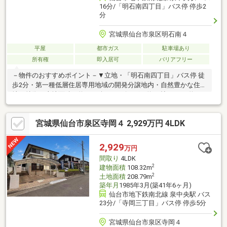
16分/「明石南四丁目」バス停 停歩2
分
宮城県仙台市泉区明石南４
平屋
都市ガス
駐車場あり
所有権
即入居可
バリアフリー
－物件のおすすめポイント－▼立地・「明石南四丁目」バス停 徒
歩2分・第一種低層住居専用地域の開発分譲地内・自然豊かな住宅
地▼特徴・土地面積は約87.55坪・リビングは約13帖・DKは約10
帖の広さ・キッチンは3WAY仕様、床下収納・勝手口有・和室2間
の広さはそれぞれ約8.7帖・約10帖・防犯・防寒・防音に配慮され
宮城県仙台市泉区寺岡４ 2,929万円 4LDK
た雨戸付・シャッター付車庫有(車種による)・前面道路は幅員約
6m公道・即引渡し可能(残金精算後)▼設備・TVモニタ付インター
ホン■ ご希望の住まい探しをお手伝いします ━━━━━・・・物
2,929
万円
件の詳細・ご相談はお気軽にお問い合わせください。
間取り
4LDK
2
建物面積
108.32m
2
土地面積
208.79m
築年月
1985年3月(築41年6ヶ月)
仙台市地下鉄南北線 泉中央駅 バス
23分/「寺岡三丁目」バス停 停歩5分
宮城県仙台市泉区寺岡４