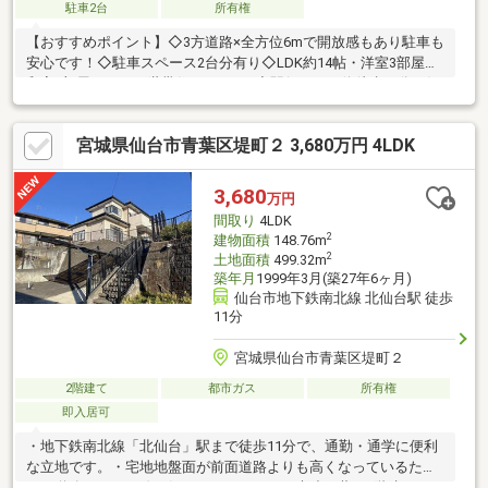
駐車2台
所有権
【おすすめポイント】◇3方道路×全方位6mで開放感もあり駐車も
安心です！◇駐車スペース2台分有り◇LDK約14帖・洋室3部屋・
和室3部屋あり。二世帯住まいにも○◇駅行きバス停徒歩４分の好
アクセス！※内覧ご希望の際は事前予約をお願いいたします。
【所要時間の目安】■現地物件見学（60分～）■物件探しのご相談
宮城県仙台市青葉区堤町２ 3,680万円 4LDK
（30分～）■資金計画のご相談（45分～）≫他社さま掲載の物
件・未公開物件もご案内可能♪※お客様のご都合に合わせてお時間
調整致します！
3,680
万円
間取り
4LDK
2
建物面積
148.76m
2
土地面積
499.32m
築年月
1999年3月(築27年6ヶ月)
仙台市地下鉄南北線 北仙台駅 徒歩
11分
宮城県仙台市青葉区堤町２
2階建て
都市ガス
所有権
即入居可
・地下鉄南北線「北仙台」駅まで徒歩11分で、通勤・通学に便利
な立地です。・宅地地盤面が前面道路よりも高くなっているた
め、道路からの目線が気になりません。・木造瓦葺の2階建てで、