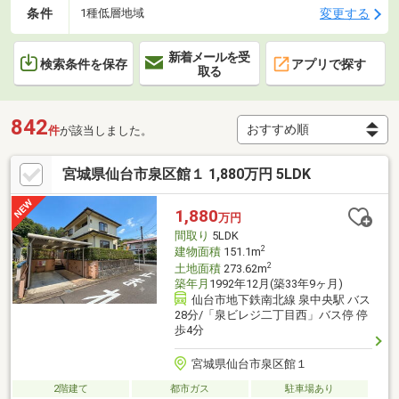
条件
変更する
1種低層地域
新着メールを受
検索条件を保存
アプリで探す
取る
842
件
が該当しました。
宮城県仙台市泉区館１ 1,880万円 5LDK
1,880
万円
間取り
5LDK
2
建物面積
151.1m
2
土地面積
273.62m
築年月
1992年12月(築33年9ヶ月)
仙台市地下鉄南北線 泉中央駅 バス
28分/「泉ビレジ二丁目西」バス停 停
歩4分
宮城県仙台市泉区館１
2階建て
都市ガス
駐車場あり