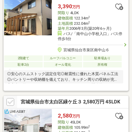
3,390
万円
間取り
4LDK
2
建物面積
122.34m
2
土地面積
232.04m
築年月
2006年3月(築20年6ヶ月)
バス/「南中山小学校入口」バス停
停歩5分
宮城県仙台市泉区南中山６
2階建て
ルーフバルコニー
駐車場あり
駐車2台
オール電化
所有権
◎安心のスムストック認定住宅◎耐震性に優れた木質パネル工法
◎パントリーや収納棚を備えており、キッチン周りの収納が充実
◎室内と外をゆるやかにつなぐウッドデッキや、開放的なルーフ
バルコニーがあります。＝＝＝＝＝＝＝＝＝＝＝＝＝＝＝＝＝＝
＝＝＝＝＝＝＝＝＝＝◎小・中学校が徒歩１０分圏内。毎日の通
宮城県仙台市太白区緑ケ丘３ 2,580万円 4SLDK
学が近く、親御様の安心感が違います。◎団地内にヨークベニマ
ルがあるのでお買い物もしやすく、きれいに整った街並みを眺め
ながらの散歩も楽しめます。◎近くに公園もあるので、ご家族で
2,580
万円
楽しい時間も共有できます。
間取り
4SLDK
2
建物面積
105.99m
2