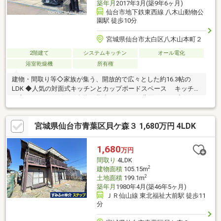
築年月
2017年3月(築9年6ヶ月)
仙台市地下鉄東西線 八木山動物公
園駅 徒歩10分
宮城県仙台市太白区八木山本町２
2階建て
システムキッチン
オール電化
浴室乾燥機
所有権
建物・間取り等◇家族が集う、開放的で広々とした約16.3帖の
LDK ◆人気の対面式キッチンとカップボードスペース キッチン
に立ちながらリビング全体を見渡せます。 背面のカップボード
スペースも約2.7mと広く 収納力や作業効率に優れています。
◇汎用性が高く使い勝手の良い「和室」 客間（ゲストルーム）
宮城県仙台市青葉区貝ケ森３ 1,680万円 4LDK
としてお子様のプレイスペースや お昼寝スペースとして将来的
にワンフロアで生活を 完結させる主寝室◆プライベートと収納
を重視した2階の個室設計主寝室◇全居室にクローゼット完備◆
1,680
万円
明るく風通しの良い「2面採光」 光が差し込みやすく、風通し
間取り
4LDK
も抜群です。
2
建物面積
105.15m
2
土地面積
199.1m
築年月
1980年4月(築46年5ヶ月)
ＪＲ仙山線 東北福祉大前駅 徒歩11
分