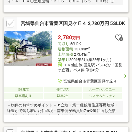
り：４ＬＤＫ〇土地面積：２１６．８８㎡（６５．６０坪）〇建
物面積：１２９．６３㎡（３９．２１坪）〇外壁、屋根塗替え
（２０２０年７月実施）〇南雛壇の為、陽当たり良好です。
宮城県仙台市青葉区国見ケ丘４ 2,780万円 5SLDK
2,780
万円
間取り
5SLDK
2
建物面積
157.33m
2
土地面積
273.41m
築年月
2001年8月(築25年1ヶ月)
ＪＲ仙山線 国見駅 バス4分/「国見
ケ丘西」バス停 停歩6分
宮城県仙台市青葉区国見ケ丘４
2階建て
都市ガス
ルーフバルコニー
駐車場あり
駐車2台
システムキッチン
－物件のおすすめポイント－▼立地・第一種低層住居専用地域・
緑豊かで落ち着いた住環境・南東側が幅員約7m公道に面した敷地
▼特徴・敷地面積約82.7坪・建物面積約47.59坪・ゆとりある
5SLDK住宅・会話も弾む対面式キッチン・納戸や小屋裏収納があ
る収納量豊富な間取り・南西側に広縁・ルーフバルコニー有・駐