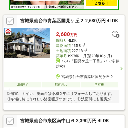
宮城県仙台市青葉区国見ケ丘２ 2,680万円 4LDK
2,680
万円
間取り
4LDK
2
建物面積
135.8m
2
土地面積
227.18m
築年月
1997年11月(築28年10ヶ月)
バス/「国見ケ丘一丁目」バス停 停
歩4分
宮城県仙台市青葉区国見ケ丘２
2階建て
都市ガス
所有権
◎浴室、トイレ、洗面台は令和２年にリフォームしております。
◎冬場に特にうれしい浴室暖房つきです。◎洗面所にも暖房がつ
いており、あたたかい空間でゆっくり入浴できます。
宮城県仙台市泉区南中山６ 3,390万円 4LDK