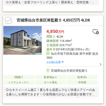
ロス張替え・全室フローリング上張り！畳表替え・窓枠交換・給
湯器交換など。
宮城県仙台市泉区将監殿５ 4,850万円 4LDK
4,850
万円
間取り
4LDK
2
建物面積
116.44m
2
土地面積
224.71m
築年月
2013年3月(築13年6ヶ月)
仙台市地下鉄南北線 泉中央駅 徒歩
38分
その他の交通
宮城県仙台市泉区将監殿５
2階建て
駐車場あり
駐車3台
システムキッチン
オール電化
所有権
◇セキスイハイム施工！夏も冬も温度ムラなく快適エアリーのあ
る暮らしを満喫できます！◇使用感の少ないお部屋が多数です◇
丁寧に暮らされたお家できれいな状態です◇エコで賢い暮らしを
叶える太陽光発電付です◇駐車場も広々で、お家の裏手にも家庭