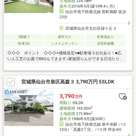
土地面積
234.78m
築年月
2016年5月(築10年4ヶ月)
仙台市地下鉄南北線 長町南駅 徒歩
23分
宮城県仙台市太白区緑ケ丘３
2階建て
都市ガス
駐車場あり
駐車3台
システムキッチン
浴室乾燥機
◇◇◇ ポイント ◇◇◇※価格改定※■駐車場３台分あり！■広
い人工芝のお庭でBBQもできます♪家族団らんができる日当たり良
い敷地！■サンルーム、小屋裏収納、倉庫など充実の設備！■小学
校・中学校も徒歩15分以内でお子様の通学も安心！■高台に立地
し、2階バルコニーからは仙台市内の街並みを一望できます♪まず
宮城県仙台市泉区高森３ 3,790万円 5SLDK
は現地をご見学いただき、スペースや雰囲気をご確認いただけま
すと幸いです。住宅ローンの融資や仮審査、支払い計画も一緒に
考えてお手伝いさせていただきます。お気軽にご相談ください♪
3,790
万円
間取り
5SLDK
2
建物面積
163.02m
2
土地面積
273.89m
築年月
1996年9月(築30年)
仙台市地下鉄南北線 泉中央駅 バス
23分/「高森3丁目」バス停 停歩4分