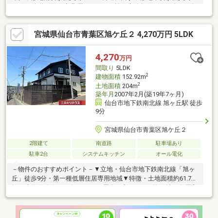
4.9mの公道に面す◆北洲ハウジング施工◆築年月：2007年2月築
◆間取り：5LDK（ウォークインクローゼット約3帖有り）◆ＬＤ
Ｋ：約21帖 ※リビング階段あり◆全居室約6帖以上あり◆多目的
宮城県仙台市青葉区旭ケ丘２ 4,270万円 5LDK
ホール：読書など家族の寛ぎのスペースとして活用できます。◆
オール電化住宅（IHクッキングヒーター・エコキュート搭載）◆
高性能樹脂サッシ採用：断熱性に優れており、夏涼しく冬暖かい
4,270
万円
家です。◆ウッドデッキ：ティータイムやバーベキューなどを楽
間取り
5LDK
しめます。
2
建物面積
152.92m
2
土地面積
204m
築年月
2007年2月(築19年7ヶ月)
仙台市地下鉄南北線 旭ヶ丘駅 徒歩
9分
宮城県仙台市青葉区旭ケ丘２
2階建て
南道路
駐車場あり
駐車2台
システムキッチン
オール電化
－物件のおすすめポイント－▼立地・仙台市地下鉄南北線「旭ヶ
丘」徒歩9分・第一種低層住居専用地域▼特徴・土地面積約61.71
坪・建物面積約46.25坪・オール電化住宅・LDKは約22帖、全居室
6帖以上を確保・パントリー・WIC・SC等、収納豊富・ウッドデ
ッキ有・駐車2台可能(車種制限有)▼室内リフォーム履歴【2023年
1月】2階トイレ交換【2022年4月】エコキュート交換【2022年2