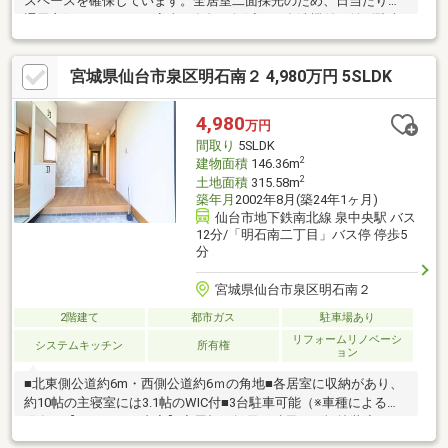
スペースを確保しています。全居室二面採光のため、日当たり・
通風良好キッチンには家事の負担を軽減する食洗機付き並列駐車3
台可能（※車種により制限有）全居室6帖以上のゆとりのある空間
徒歩10分圏内に生活利便施設多数そろっていますキッチンには収
宮城県仙台市泉区明石南２ 4,980万円 5SLDK
納力豊富なカップボード付きリビングダイニングには、開放感の
ある折り上げ天井を採用仙台市立金剛沢小学校：徒歩7分（約
520m）仙台市立西多賀中学校：徒歩5分（約400m）ヨークベニマ
4,980
万円
ル仙台西の平店：徒歩8分（約610m）ファミリーマート 仙台西の
間取り
5SLDK
平店：徒歩4分（約310m）
2
建物面積
146.36m
2
土地面積
315.58m
築年月
2002年8月(築24年1ヶ月)
仙台市地下鉄南北線 泉中央駅 バス
12分/「明石南二丁目」バス停 停歩5
分
宮城県仙台市泉区明石南２
2階建て
都市ガス
駐車場あり
リフォームリノベーシ
システムキッチン
所有権
ョン
■北東側公道約6m・西側公道約6ｍの角地■各居室に収納があり、
約10帖の主寝室には3.1帖のWIC付■3台駐車可能（※車種による制
限有）【リフォーム内容】◆屋根・軒天・破風・雨樋塗装◆キッ
チン・洗面化粧台・ユニットバス（1616サイズ）・1F・2Fトイレ