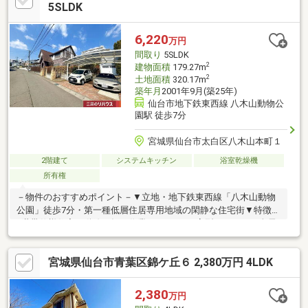
車2台可(車種制限有)・即引渡し可(残金精算後)▼設備・TVモニタ
5SLDK
付インターホン■ ご希望の住まい探しをお手伝いします
━━━━━・・・物件の詳細・ご相談はお気軽にお問い合わせく
6,220
万円
ださい。
間取り
5SLDK
2
建物面積
179.27m
2
土地面積
320.17m
築年月
2001年9月(築25年)
仙台市地下鉄東西線 八木山動物公
園駅 徒歩7分
宮城県仙台市太白区八木山本町１
2階建て
システムキッチン
浴室乾燥機
所有権
－物件のおすすめポイント－▼立地・地下鉄東西線「八木山動物
公園」徒歩7分・第一種低層住居専用地域の閑静な住宅街▼特徴・
2世帯仕様住宅・動線が短く作業のしやすいL字型キッチン・全居
室2面採光設計・玄関上部に吹抜け有・2階洋室はロフト付・広々
としたお庭はウッドデッキ有・駐車スペース並列2台分有(車種に
宮城県仙台市青葉区錦ケ丘６ 2,380万円 4LDK
よる)▼設備・IHクッキングヒーター・浴室乾燥機・TVモニタ付
インターホン▼周辺環境・セブンイレブン仙台ベニーランド前店
徒歩2分(約160m)■ ご希望の住まい探しをお手伝いします
2,380
万円
━━━━━・・・物件の詳細・ご相談はお気軽にお問い合わせく