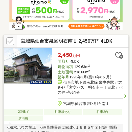
月】1階トイレ交換【2018年5月】IHコンロ、ウッドデッキ床張替
■ ご希望の住まい探しをお手伝いします ━━━━━・・・物件の
詳細・ご相談はお気軽にお問い合わせください。
宮城県仙台市泉区明石南１ 2,450万円 4LDK
2,450
万円
間取り
4LDK
2
建物面積
129.63m
2
土地面積
216.88m
築年月
1995年3月(築31年6ヶ月)
仙台市地下鉄南北線 泉中央駅 バス
9分/「宮交バス 明石南一丁目北」バ
ス停 停歩1分
宮城県仙台市泉区明石南１
2階建て
駐車場あり
駐車2台
所有権
○積水ハウス施工 ○軽量鉄骨造２階建○１９９５年３月築〇間取