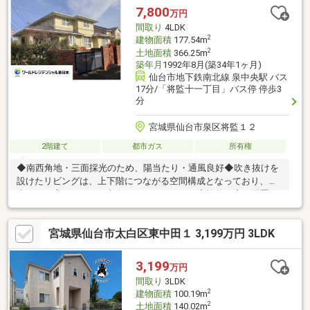
野東小学校 徒歩7分・沖野中学校 徒歩9分・ハーベストビレッジ
7,800
万円
徒歩14分・セブンイレブン仙台上飯田店 徒歩10分
間取り
4LDK
2
建物面積
177.54m
2
土地面積
366.25m
築年月
1992年8月(築34年1ヶ月)
仙台市地下鉄南北線 泉中央駅 バス
17分/「将監十一丁目」バス停 停歩3
分
宮城県仙台市泉区将監１２
2階建て
都市ガス
所有権
◆南西角地・三面採光のため、陽当たり・通風良好◆吹き抜けを
設けたリビングは、上下階につながる空間構成となっており、写
真からも広がりのある印象がうかがえます。◆複数の窓が配置さ
れ、時間帯によって光の入り方に変化が見られる点も特徴です。
◆LDKを中心に、洋室や和室が配置された間取りで、用途に応じ
宮城県仙台市太白区東中田１ 3,199万円 3LDK
た使い分けがしやすい構成となっています。◆庭やウッドデッキ
が設けられており、室内から外へ視線が抜けることで、空間に奥
行きを感じられます。◆住空間のつながりや開放感を重視される
3,199
万円
方にとって、検討しやすい住まいです。
間取り
3LDK
2
建物面積
100.19m
2
土地面積
140.02m