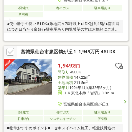
2階建て
都市ガス
駐車場あり
所有権
●使い勝手の良い５LDK●敷地広々70坪以上●LDKは約15帖●南面庭
につき日当たり良好♪●駐車場あり内覧希望の方はお気軽にご連絡
ください♪住宅ローンのご相談も無料にて承ります。
宮城県仙台市泉区鶴が丘１ 1,949万円 4SLDK
1,949
万円
間取り
4SLDK
2
建物面積
147.22m
2
土地面積
211.5m
築年月
1994年4月(築32年5ヶ月)
ＪＲ東北本線「岩切」3.8Ｋｍ
宮城県仙台市泉区鶴が丘１
2階建て
都市ガス
駐車場あり
駐車2台
システムキッチン
所有権
■物件おすすめポイント■・セキスイハイム施工、軽量鉄骨造の