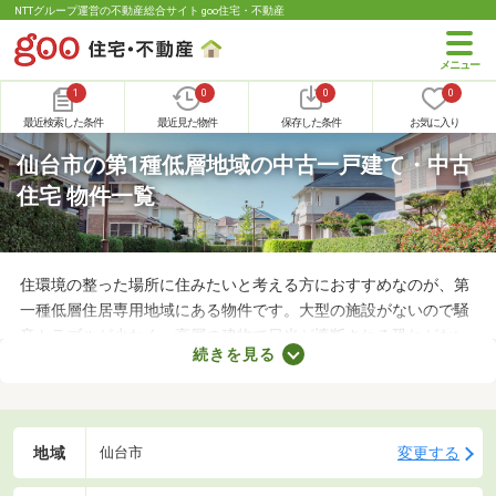
NTTグループ運営の不動産総合サイト goo住宅・不動産
1
0
0
0
最近検索した条件
最近見た物件
保存した条件
お気に入り
仙台市の第1種低層地域の中古一戸建て・中古
住宅 物件一覧
住環境の整った場所に住みたいと考える方におすすめなのが、第
一種低層住居専用地域にある物件です。大型の施設がないので騒
音トラブルが少なく、高層の建物で日光が遮断される恐れがない
続きを見る
ことから、住環境に優れたエリアです。住みやすい土地ではある
ものの、気になるのが住宅の購入費用。ここでは、優れた立地で
も購入費用を抑えられる中古の一戸建てを紹介します。
地域
変更する
仙台市