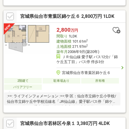
外壁はＡＬＣパネルを使用しています。・全体的に太い柱を使用
しており、玄関や和室の一部には7寸角（約21cm）の柱を使用し
宮城県仙台市青葉区錦ケ丘６ 2,800万円 1LDK
ています。・各居室6畳以上確保。また、各居室南側に窓が設けら
れているためどのお部屋も日当たりの良い居住空間となっていま
す。・1.25坪タイプの広い浴室です。・南側に広いお庭があり、
2,800
万円
家庭菜園やガーデニングも楽しめます。・セカンドカーや来客用
間取り
1LDK
にうれしい2台分のカースペース有り
2
建物面積
101.61m
2
土地面積
271.97m
築年月
2006年9月(築20年)
ＪＲ仙山線 愛子駅 バス12分/「錦
ケ丘五丁目」バス停 停歩3分
宮城県仙台市青葉区錦ケ丘６
2階建て
駐車場あり
所有権
バリアフリー
:==: ライフインフォメーション :==:学 区：仙台市立錦ケ丘小学校/
仙台市立錦ケ丘中学校沿線名「JR仙山線」愛子駅バス停「錦ケ丘
五丁目」停 バス乗車時間12分仙台市立錦ケ丘小学校：837m仙台
市立錦ケ丘中学校：1873m第2コスモス錦保育所：716mミニスト
ップ 仙台錦ケ丘店：915mスーパーセンタートライアル 錦ケ丘
宮城県仙台市若林区今泉１ 3,380万円 4LDK
店：1351m錦ケ丘ヒルサイドモール：1185m仙台錦ケ丘郵便局：
1078m錦ケ丘五丁目南公園：323m