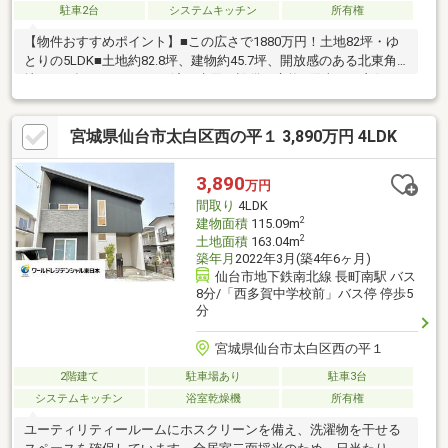
駐車2台
システムキッチン
所有権
【物件おすすめポイント】■この広さで1880万円！土地82坪・ゆ
とりの5LDK■土地約82.8坪、建物約45.7坪、開放感のある北東角
地■2026年2月リフォーム済！水回り設備も交換■陽当たり良好な
南側にお庭あり■駐車スペース2台分あり（1台分カーポート付）■
解放感あふれる玄関吹抜け■空家につき即時お引渡し可能【ライ
宮城県仙台市太白区西の平１ 3,890万円 4LDK
フインフォメーション】■館小学校 徒歩11分（約750m）■館中学
校 徒歩15分（約1.1km）■薬王堂 徒歩10分（約700m）■セブンイ
レブン 徒歩10分（約700m）■バス停「泉ビレジ2丁目西」徒歩4分
3,890
万円
間取り
4LDK
2
建物面積
115.09m
2
土地面積
163.04m
築年月
2022年3月(築4年6ヶ月)
仙台市地下鉄南北線 長町南駅 バス
8分/「西多賀中学校前」バス停 停歩5
分
宮城県仙台市太白区西の平１
2階建て
駐車場あり
駐車3台
システムキッチン
浴室乾燥機
所有権
ユーティリティールームにホスクリーンを備え、洗濯物を干せる