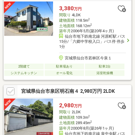
3,380
万円
間取り
4LDK
2
建物面積
118.5m
2
土地面積
168.12m
築年月
2006年5月(築20年4ヶ月)
仙台市地下鉄南北線 河原町駅 バス
15分/「六郷中学校入口」バス停 停歩
1分
宮城県仙台市若林区今泉１
2階建て
駐車場あり
駐車2台
システムキッチン
オール電化
浴室乾燥機
宮城県仙台市泉区明石南４ 2,980万円 2LDK
2,980
万円
間取り
2LDK
2
建物面積
109.3m
2
土地面積
289.45m
築年月
2000年8月(築26年1ヶ月)
仙台市地下鉄南北線 泉中央駅 バス