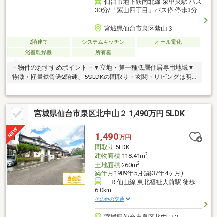
仙台市地下鉄南北線 泉中央駅 バス
30分/「紫山四丁目」バス停 停歩3分
宮城県仙台市泉区紫山３
2階建て
システムキッチン
オール電化
浴室乾燥機
所有権
－物件のおすすめポイント－▼立地・第一種低層住居専用地域▼
特徴・軽量鉄骨造2階建、5SLDKの間取り・玄関・リビングは明
るい吹抜け設計・LDKにタタミコーナーが隣接、一体利用で約
26.5帖・リビングから独立した和室は、客間としても活用可能・2
階部分に多目的に使えるセカンドリビング有・駐車場2台分有(カ
宮城県仙台市泉区北中山２ 1,490万円 5LDK
ーポート付・車種による)▼設備・独立型キッチン採用、勝手口
有・浴室は1坪サイス・換気乾燥機付・CATV▼周辺環境・紫山公
園 徒歩2分(約160m)■ ご希望の住まい探しをお手伝いします
1,490
万円
━━━━━・・・物件の詳細・ご相談はお気軽にお問い合わせく
間取り
5LDK
ださい。
2
建物面積
118.41m
2
土地面積
260m
築年月
1989年5月(築37年4ヶ月)
ＪＲ仙山線 東北福祉大前駅 徒歩
6.0km
その他の交通
宮城県仙台市泉区北中山２