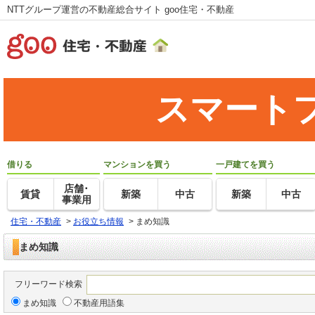
NTTグループ運営の不動産総合サイト goo住宅・不動産
スマート
借りる
マンションを買う
一戸建てを買う
店舗･
賃貸
新築
中古
新築
中古
事業用
住宅・不動産
>
お役立ち情報
>
まめ知識
まめ知識
フリーワード検索
まめ知識
不動産用語集