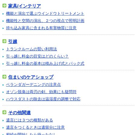
家具/インテリア
機能と演出で選ぶウインドウトリートメント
機能性と空間の演出、２つの視点で照明計画
持ち込み家具に含まれる有害物質に注意
引越
トランクルームの賢い利用法
引っ越し料金の目安はどのくらい？
引っ越し料金の基本は積み上げ式とパック式
住まいのケアショップ
ベランダガーデニングの注意点
オゾン脱臭は両刃の剣、効果にも疑問符
ハウスダストの除去は温湿度の調整で対応
その他関連
遺言には３つの種類がある
遺言をつくるときは遺留分に注意
相続が開始したら待ったなし