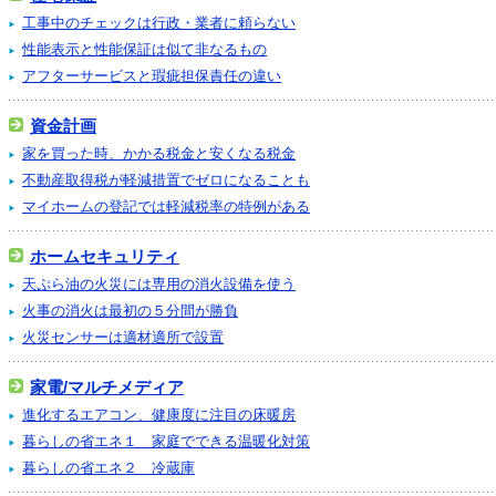
工事中のチェックは行政・業者に頼らない
性能表示と性能保証は似て非なるもの
アフターサービスと瑕疵担保責任の違い
資金計画
家を買った時、かかる税金と安くなる税金
不動産取得税が軽減措置でゼロになることも
マイホームの登記では軽減税率の特例がある
ホームセキュリティ
天ぷら油の火災には専用の消火設備を使う
火事の消火は最初の５分間が勝負
火災センサーは適材適所で設置
家電/マルチメディア
進化するエアコン、健康度に注目の床暖房
暮らしの省エネ１ 家庭でできる温暖化対策
暮らしの省エネ２ 冷蔵庫