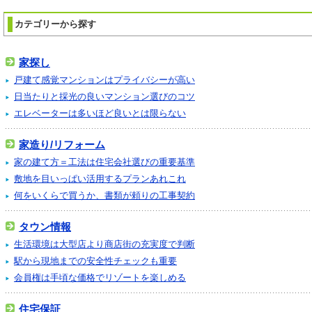
カテゴリーから探す
家探し
戸建て感覚マンションはプライバシーが高い
日当たりと採光の良いマンション選びのコツ
エレベーターは多いほど良いとは限らない
家造り/リフォーム
家の建て方＝工法は住宅会社選びの重要基準
敷地を目いっぱい活用するプランあれこれ
何をいくらで買うか、書類が頼りの工事契約
タウン情報
生活環境は大型店より商店街の充実度で判断
駅から現地までの安全性チェックも重要
会員権は手頃な価格でリゾートを楽しめる
住宅保証