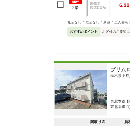
NEW
6.20
2階
礼金なし
敷金なし
新築
二人暮ら
おすすめポイント
お客様のご要望
プリム
栃木県下都
東北本線 野
東北本線 間
間取り図
賃