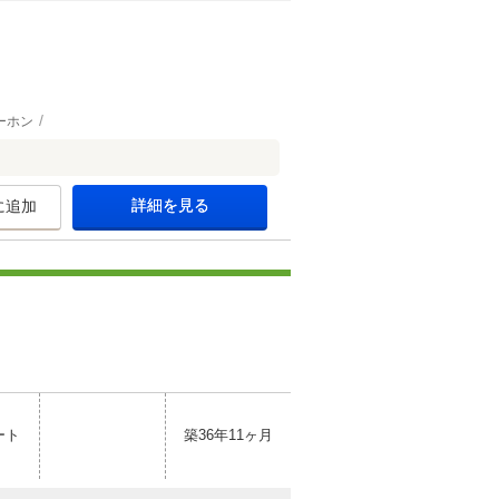
ーホン
詳細を見る
に追加
ート
築36年11ヶ月