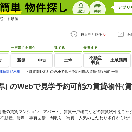
住宅・不動産
0
最近見た物件
保
一戸建てを買う
建てる
投資する
不動産
古
新築
中古
土地
土地活用
投資
都賀郡野木町
>
下都賀郡野木町のWebで見学予約可能の賃貸情報 物件一覧
県) のWebで見学予約可能の賃貸物件(
約可能の賃貸マンション、アパート、賃貸一戸建てなどの賃貸物件をご紹
・不動産。賃料・専有面積・間取り・写真・人気のこだわり条件から物件