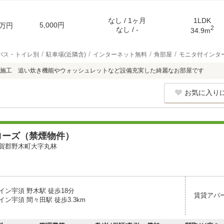
なし / 1ヶ月
1LDK
5,000円
万円
2
なし / -
34.9m
バス・トイレ別
駐車場(近隣含)
インターネット無料
角部屋
モニタ付インタ
ス施工 追い炊き機能やウォッシュレットなど設備充実した綺麗なお部屋です
お気に入り
ローズ（禁煙物件）
賀郡野木町大字丸林
イン宇須 野木駅 徒歩18分
賃貸アパ
ン宇須 間々田駅 徒歩3.3km