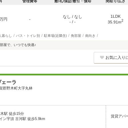
料
管理費等
敷/礼/保証/敷引・償却
間取り/広さ
1LDK
なし / なし
万円
-
2
- / -
35.91m
人暮らし
バス・トイレ別
駐車場(近隣含)
角部屋
南向き
部屋で、いつでも快適♪
お気に入り
ヴェーラ
賀郡野木町大字丸林
木駅 徒歩15分
賃貸アパ
ン宇須 古河駅 徒歩5.9km