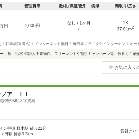
料
管理費等
敷/礼/保証/敷引・償却
間取り/広さ
1K
なし / 1ヶ月
4,000円
万円
2
- / -
37.01m
別
駐車場(近隣含)
インターネット無料
角部屋
モニタ付インターホン
オー
ー、敷・礼0や保証人不要物件、フリーレントや割引キャンペーン等、数多くご紹
お気に入り
ーノア ＩＩ
賀郡野木町大字潤島
イン宇須 野木駅 徒歩21分
賃貸アパ
々田駅 徒歩3.2km