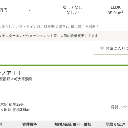
なし / なし
1LDK
万円
-
2
なし / -
35.91m
人暮らし
バス・トイレ別
駐車場(近隣含)
最上階
角部屋
ＴＶモニターホンやウォッシュレット等、人気の設備充実してます
お気に入り
ーノアＩＩ
賀郡野木町大字潤島
木駅 徒歩22分
賃貸アパ
々田駅 徒歩3.6km
料
管理費等
敷/礼/保証/敷引・償却
間取り/広さ