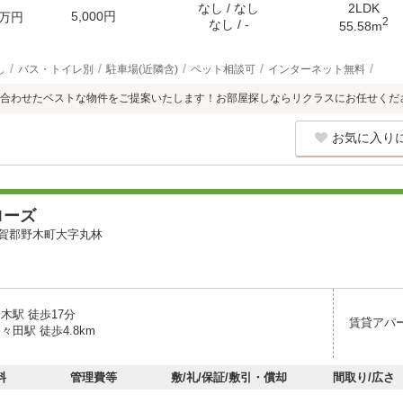
なし / なし
2LDK
5,000円
万円
2
なし / -
55.58m
し
バス・トイレ別
駐車場(近隣含)
ペット相談可
インターネット無料
に合わせたベストな物件をご提案いたします！お部屋探しならリクラスにお任せくだ
お気に入り
ローズ
賀郡野木町大字丸林
木駅 徒歩17分
賃貸アパ
々田駅 徒歩4.8km
料
管理費等
敷/礼/保証/敷引・償却
間取り/広さ