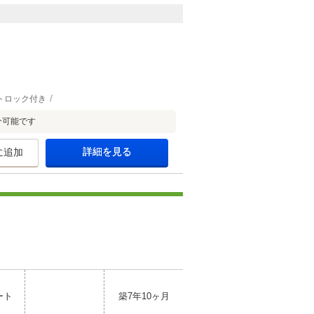
トロック付き
介可能です
詳細を見る
に追加
ート
築7年10ヶ月