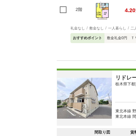
2階
4.20
礼金なし
敷金なし
一人暮らし
二
おすすめポイント
敷金礼金0円 
リドレ
栃木県下都
東北本線 野
東北本線 間
間取り図
賃