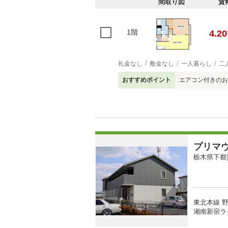
間取り図
賃
1階
4.20
礼金なし
敷金なし
一人暮らし
二
おすすめポイント
エアコン付きのお
プリマ
栃木県下都
東北本線 野
湘南新宿ライ