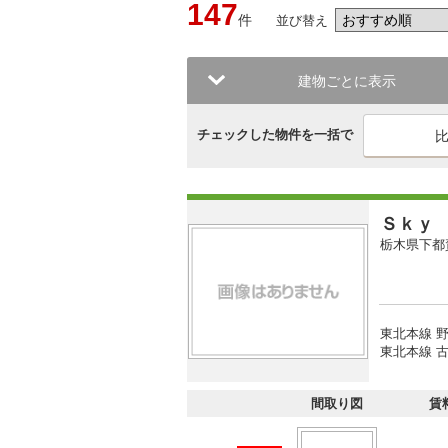
147
件
並び替え
建物ごとに表示
チェックした物件を一括で
Ｓｋｙ
栃木県下都
東北本線 野
東北本線 古
間取り図
賃