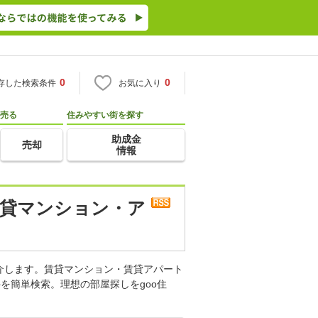
0
0
存した検索条件
お気に入り
売る
住みやすい街を探す
助成金
売却
情報
賃貸マンション・ア
介します。賃貸マンション・賃貸アパート
を簡単検索。理想の部屋探しをgoo住