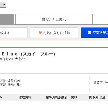
部屋ごとに表示
お気に入りに追加
空室状況
 Ｂｌｕｅ（スカイ ブルー）
賀郡野木町大字友沼
木駅 徒歩23分
賃貸アパ
河駅 徒歩4.8km
料
管理費等
敷/礼/保証/敷引・償却
間取り/広さ