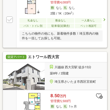
管理費4,000円
なし
なし
2
2階 / 1K（20m
）
礼金なし
敷金なし
一人暮らし
バス・トイレ別
駐車場(近隣含)
ペット相談可
こちらの物件の他にも、新着物件多数！埼玉県内の物
件を一括してお探しも可能。
エトワール西大宮
賃貸アパート
川越線 西大宮駅 徒歩15分
築8年 / 2階建
埼玉県さいたま市西区宮前町
8.50
万円
管理費5,500円
なし
1ヶ月