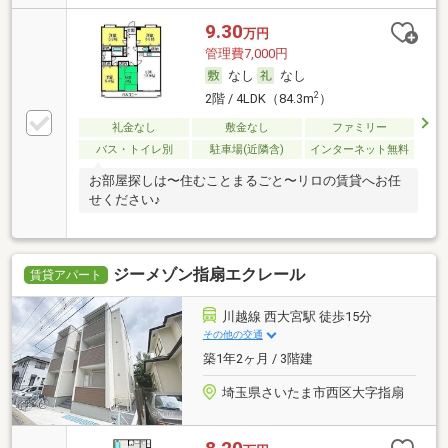
9.30
万円
管理費7,000円
なし
なし
2
2階 / 4LDK（84.3m
）
礼金なし
敷金なし
ファミリー
バス・トイレ別
駐車場(近隣含)
インターネット無料
お部屋探しは〜住むことまるごと〜リロの賃貸へお任
せください♪
ジーメゾン指扇エクレール
賃貸アパート
川越線 西大宮駅 徒歩15分
その他の交通
築1年2ヶ月 / 3階建
埼玉県さいたま市西区大字指扇