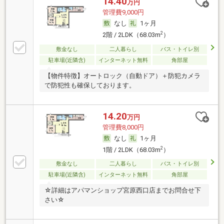
14.40
万円
管理費9,000円
なし
1ヶ月
2
2階 / 2LDK（68.03m
）
敷金なし
二人暮らし
バス・トイレ別
駐車場(近隣含)
インターネット無料
角部屋
【物件特徴】オートロック（自動ドア）＋防犯カメラ
で防犯性も確保しております。
14.20
万円
管理費8,000円
なし
1ヶ月
2
1階 / 2LDK（68.03m
）
敷金なし
二人暮らし
バス・トイレ別
駐車場(近隣含)
インターネット無料
角部屋
☆詳細はアパマンショップ宮原西口店までお問合せ下
さい☆