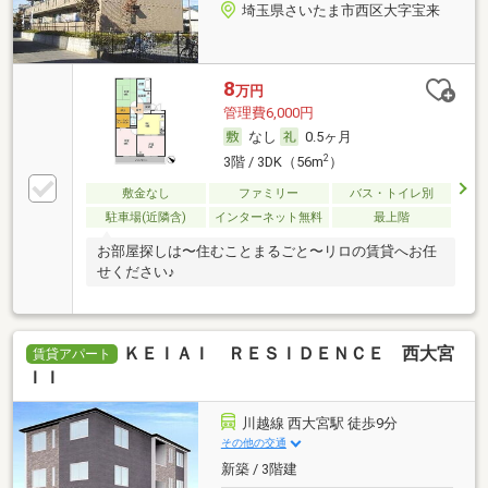
埼玉県さいたま市西区大字宝来
8
万円
管理費6,000円
なし
0.5ヶ月
2
3階 / 3DK（56m
）
敷金なし
ファミリー
バス・トイレ別
駐車場(近隣含)
インターネット無料
最上階
お部屋探しは〜住むことまるごと〜リロの賃貸へお任
せください♪
ＫＥＩＡＩ ＲＥＳＩＤＥＮＣＥ 西大宮
賃貸アパート
ＩＩ
川越線 西大宮駅 徒歩9分
その他の交通
新築 / 3階建