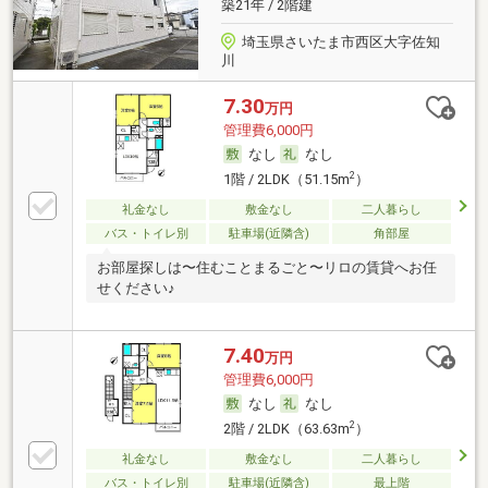
築21年 / 2階建
埼玉県さいたま市西区大字佐知
川
7.30
万円
管理費6,000円
なし
なし
2
1階 / 2LDK（51.15m
）
礼金なし
敷金なし
二人暮らし
バス・トイレ別
駐車場(近隣含)
角部屋
お部屋探しは〜住むことまるごと〜リロの賃貸へお任
せください♪
7.40
万円
管理費6,000円
なし
なし
2
2階 / 2LDK（63.63m
）
礼金なし
敷金なし
二人暮らし
バス・トイレ別
駐車場(近隣含)
最上階