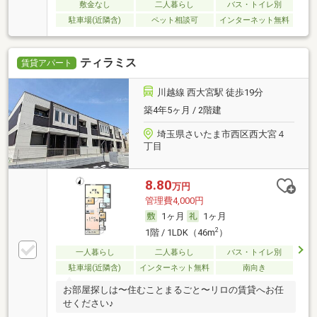
敷金なし
二人暮らし
バス・トイレ別
駐車場(近隣含)
ペット相談可
インターネット無料
ティラミス
賃貸アパート
川越線 西大宮駅 徒歩19分
築4年5ヶ月 / 2階建
埼玉県さいたま市西区西大宮４
丁目
8.80
万円
管理費4,000円
1ヶ月
1ヶ月
2
1階 / 1LDK（46m
）
一人暮らし
二人暮らし
バス・トイレ別
駐車場(近隣含)
インターネット無料
南向き
お部屋探しは〜住むことまるごと〜リロの賃貸へお任
せください♪