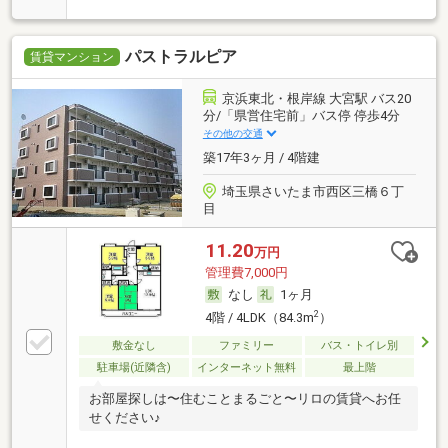
パストラルピア
賃貸マンション
京浜東北・根岸線 大宮駅 バス20
分/「県営住宅前」バス停 停歩4分
その他の交通
築17年3ヶ月 / 4階建
埼玉県さいたま市西区三橋６丁
目
11.20
万円
管理費7,000円
なし
1ヶ月
2
4階 / 4LDK（84.3m
）
敷金なし
ファミリー
バス・トイレ別
駐車場(近隣含)
インターネット無料
最上階
お部屋探しは〜住むことまるごと〜リロの賃貸へお任
せください♪