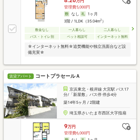
8.20
万円
管理費5,000円
なし
1ヶ月
2
3階 / 1LDK（35.04m
）
敷金なし
一人暮らし
二人暮らし
バス・トイレ別
ペット相談可
インターネット無料
☆インターネット無料☆追焚機能や独立洗面台など設
備充実☆
コートプラセールＡ
賃貸アパート
京浜東北・根岸線 大宮駅 バス17
分/「新屋敷」バス停 停歩4分
築14年5ヶ月 / 2階建
埼玉県さいたま市西区大字指扇
9
万円
管理費6,000円
なし
1ヶ月