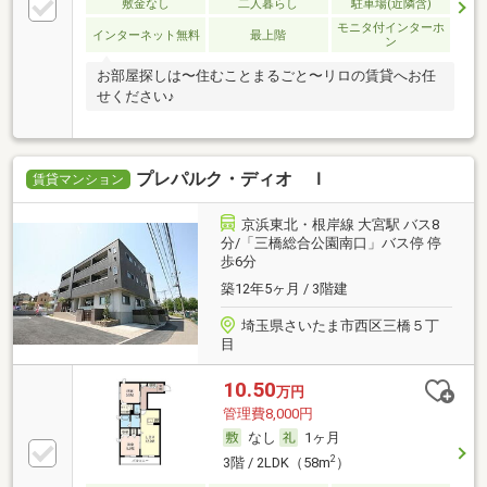
敷金なし
二人暮らし
駐車場(近隣含)
モニタ付インターホ
インターネット無料
最上階
ン
お部屋探しは〜住むことまるごと〜リロの賃貸へお任
せください♪
プレパルク・ディオ Ｉ
賃貸マンション
京浜東北・根岸線 大宮駅 バス8
分/「三橋総合公園南口」バス停 停
歩6分
築12年5ヶ月 / 3階建
埼玉県さいたま市西区三橋５丁
目
10.50
万円
管理費8,000円
なし
1ヶ月
2
3階 / 2LDK（58m
）