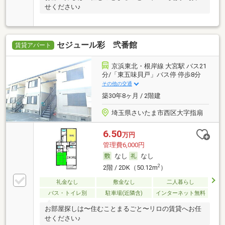
せください♪
セジュール彩 弐番館
賃貸アパート
京浜東北・根岸線 大宮駅 バス21
分/「東五味貝戸」バス停 停歩8分
その他の交通
築30年8ヶ月 / 2階建
埼玉県さいたま市西区大字指扇
6.50
万円
管理費6,000円
なし
なし
2
2階 / 2DK（50.12m
）
礼金なし
敷金なし
二人暮らし
バス・トイレ別
駐車場(近隣含)
インターネット無料
お部屋探しは〜住むことまるごと〜リロの賃貸へお任
せください♪