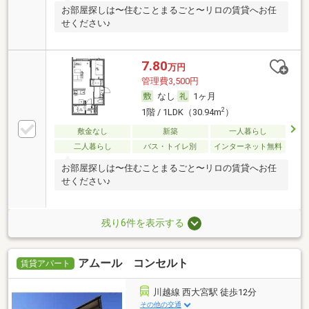
お部屋探しは〜住むことまるごと〜リロの賃貸へお任
せください♪
7.80
万円
管理費3,500円
なし
1ヶ月
2
1階 / 1LDK（30.94m
）
敷金なし
新築
一人暮らし
二人暮らし
バス・トイレ別
インターネット無料
お部屋探しは〜住むことまるごと〜リロの賃貸へお任
せください♪
残り6件を表示する
アムール コンセルト
賃貸アパート
川越線 西大宮駅 徒歩12分
その他の交通