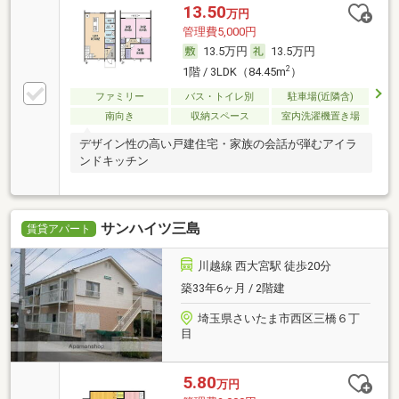
13.50
万円
管理費5,000円
13.5万円
13.5万円
2
1階 / 3LDK（84.45m
）
ファミリー
バス・トイレ別
駐車場(近隣含)
南向き
収納スペース
室内洗濯機置き場
デザイン性の高い戸建住宅・家族の会話が弾むアイラ
ンドキッチン
サンハイツ三島
賃貸アパート
川越線 西大宮駅 徒歩20分
築33年6ヶ月 / 2階建
埼玉県さいたま市西区三橋６丁
目
5.80
万円