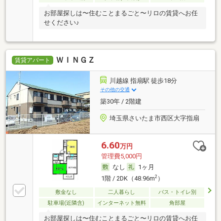
お部屋探しは〜住むことまるごと〜リロの賃貸へお任
せください♪
ＷＩＮＧＺ
賃貸アパート
川越線 指扇駅 徒歩18分
その他の交通
築30年 / 2階建
埼玉県さいたま市西区大字指扇
6.60
万円
管理費5,000円
なし
1ヶ月
2
1階 / 2DK（48.96m
）
敷金なし
二人暮らし
バス・トイレ別
駐車場(近隣含)
インターネット無料
角部屋
お部屋探しは〜住むことまるごと〜リロの賃貸へお任