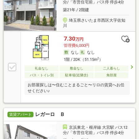
分/「市営住宅前」バス停 停歩4分
築21年 / 2階建
埼玉県さいたま市西区大字佐知
川
7.30
万円
管理費6,000円
なし
なし
2
1階 / 2DK（51.15m
）
礼金なし
敷金なし
二人暮らし
バス・トイレ別
駐車場(近隣含)
角部屋
お部屋探しは〜住むことまるごと〜リロの賃貸へお任
せください♪
レガーロ Ｂ
賃貸アパート
京浜東北・根岸線 大宮駅 バス12
分/「市営住宅前」バス停 停歩4分