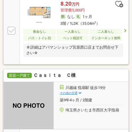
8.20
万円
管理費5,000円
なし
1ヶ月
2
3階 / 1LDK（35.04m
）
敷金なし
一人暮らし
二人暮らし
バス・トイレ別
ペット相談可
インターネット無料
☆詳細はアパマンショップ宮原西口店までお問合せ下
さい☆
Ｃａｓｉｔａ Ｃ棟
賃貸一戸建て
川越線 指扇駅 徒歩19分
その他の交通
築9年4ヶ月 / 2階建
埼玉県さいたま市西区大字指扇