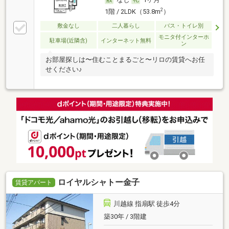
2
1階 / 2LDK（53.8m
）
敷金なし
二人暮らし
バス・トイレ別
モニタ付インターホ
駐車場(近隣含)
インターネット無料
ン
お部屋探しは〜住むことまるごと〜リロの賃貸へお任
せください♪
ロイヤルシャトー金子
賃貸アパート
川越線 指扇駅 徒歩4分
築30年 / 3階建