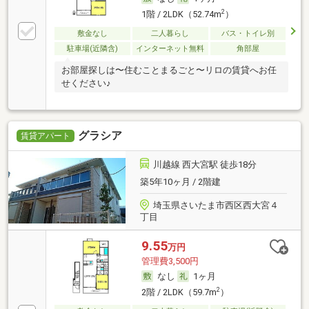
2
1階 / 2LDK（52.74m
）
敷金なし
二人暮らし
バス・トイレ別
駐車場(近隣含)
インターネット無料
角部屋
お部屋探しは〜住むことまるごと〜リロの賃貸へお任
せください♪
グラシア
賃貸アパート
川越線 西大宮駅 徒歩18分
築5年10ヶ月 / 2階建
埼玉県さいたま市西区西大宮４
丁目
9.55
万円
管理費3,500円
なし
1ヶ月
2
2階 / 2LDK（59.7m
）