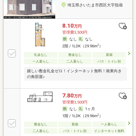
埼玉県さいたま市西区大字指扇
8.10
万円
管理費3,500円
なし
なし
2
2階 / 1LDK（29.96m
）
礼金なし
敷金なし
新築
一人暮らし
二人暮らし
バス・トイレ別
嬉しい敷金礼金ゼロ！インターネット無料！南東向き
の角部屋♪
7.80
万円
管理費3,500円
なし
1ヶ月
2
1階 / 1LDK（29.96m
）
敷金なし
新築
一人暮らし
二人暮らし
バス・トイレ別
インターネット無料