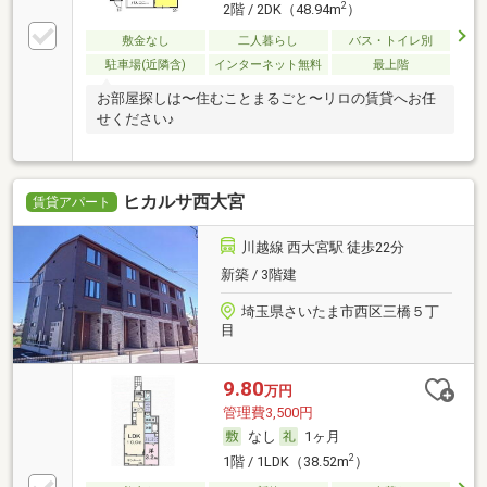
2
2階 / 2DK（48.94m
）
敷金なし
二人暮らし
バス・トイレ別
駐車場(近隣含)
インターネット無料
最上階
お部屋探しは〜住むことまるごと〜リロの賃貸へお任
せください♪
ヒカルサ西大宮
賃貸アパート
川越線 西大宮駅 徒歩22分
新築 / 3階建
埼玉県さいたま市西区三橋５丁
目
9.80
万円
管理費3,500円
なし
1ヶ月
2
1階 / 1LDK（38.52m
）