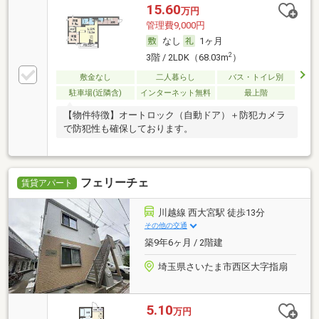
15.60
万円
管理費9,000円
なし
1ヶ月
2
3階 / 2LDK（68.03m
）
敷金なし
二人暮らし
バス・トイレ別
駐車場(近隣含)
インターネット無料
最上階
【物件特徴】オートロック（自動ドア）＋防犯カメラ
で防犯性も確保しております。
フェリーチェ
賃貸アパート
川越線 西大宮駅 徒歩13分
その他の交通
築9年6ヶ月 / 2階建
埼玉県さいたま市西区大字指扇
5.10
万円