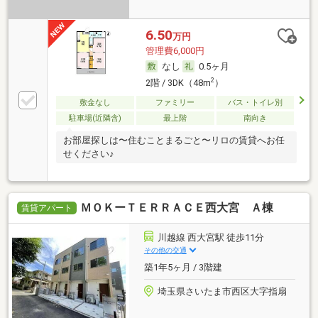
6.50
万円
管理費6,000円
なし
0.5ヶ月
2
2階 / 3DK（48m
）
敷金なし
ファミリー
バス・トイレ別
駐車場(近隣含)
最上階
南向き
お部屋探しは〜住むことまるごと〜リロの賃貸へお任
せください♪
ＭＯＫーＴＥＲＲＡＣＥ西大宮 Ａ棟
賃貸アパート
川越線 西大宮駅 徒歩11分
その他の交通
築1年5ヶ月 / 3階建
埼玉県さいたま市西区大字指扇