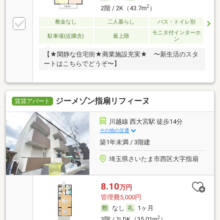
2
2階 / 2K（43.7m
）
敷金なし
二人暮らし
バス・トイレ別
モニタ付インターホ
駐車場(近隣含)
最上階
ン
【★閑静な住宅街★商業施設充実★ 〜新生活のスタ
ートはこちらでどうぞ〜】
ジーメゾン指扇リフィーヌ
賃貸アパート
川越線 西大宮駅 徒歩14分
その他の交通
築1年未満 / 3階建
埼玉県さいたま市西区大字指扇
8.10
万円
管理費5,000円
なし
1ヶ月
2
3階 / 1LDK（35.01m
）