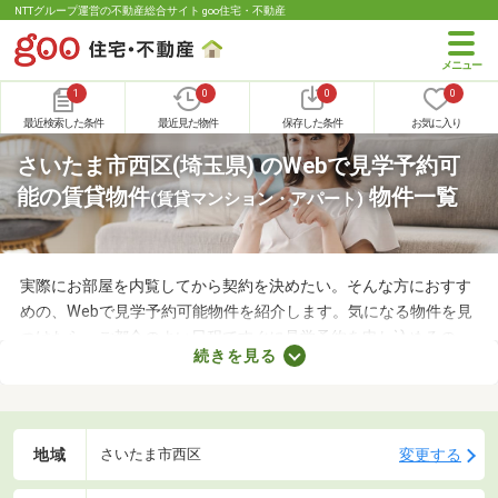
NTTグループ運営の不動産総合サイト goo住宅・不動産
1
0
0
0
最近検索した条件
最近見た物件
保存した条件
お気に入り
さいたま市西区(埼玉県) のWebで見学予約可
能の賃貸物件
物件一覧
(賃貸マンション・アパート)
実際にお部屋を内覧してから契約を決めたい。そんな方におすす
めの、Webで見学予約可能物件を紹介します。気になる物件を見
つけたら、ご都合のよい日程ですぐに見学予約を申し込めるの
続きを見る
で、お部屋探しもスムーズに進みますよ。複数のお部屋を実際に
見比べて、快適に暮らせる物件を探してみてくださいね。
地域
変更する
さいたま市西区