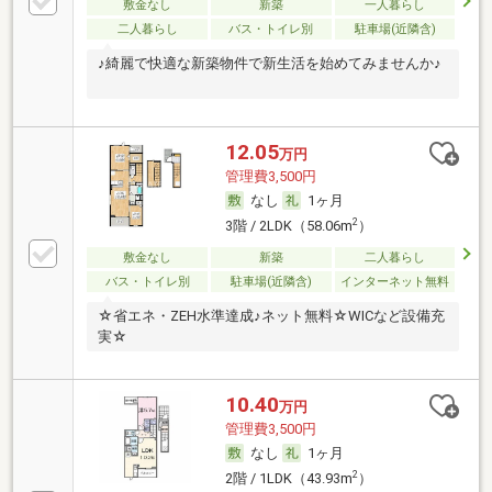
敷金なし
新築
一人暮らし
二人暮らし
バス・トイレ別
駐車場(近隣含)
♪綺麗で快適な新築物件で新生活を始めてみませんか♪
12.05
万円
管理費3,500円
なし
1ヶ月
2
3階 / 2LDK（58.06m
）
敷金なし
新築
二人暮らし
バス・トイレ別
駐車場(近隣含)
インターネット無料
☆省エネ・ZEH水準達成♪ネット無料☆WICなど設備充
実☆
10.40
万円
管理費3,500円
なし
1ヶ月
2
2階 / 1LDK（43.93m
）