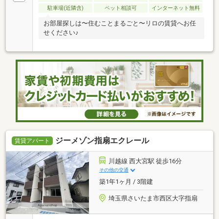
駐車場(近隣含)
ペット相談可
インターネット無料
お部屋探しは〜住むことまるごと〜リロの賃貸へお任
せください♪
ジーメゾン指扇エクレール
賃貸アパート
川越線 西大宮駅 徒歩16分
その他の交通
築1年1ヶ月 / 3階建
埼玉県さいたま市西区大字指扇