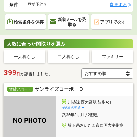
条件
変更する
見学予約可
新着メールを受
検索条件を保存
アプリで探す
取る
人数に合った間取りを選ぶ
一人暮らし
二人暮らし
ファミリー
399
件
が該当しました。
サンライズコーポ Ｄ
賃貸アパート
川越線 西大宮駅 徒歩4分
その他の交通
築35年8ヶ月 / 2階建
埼玉県さいたま市西区大字指扇