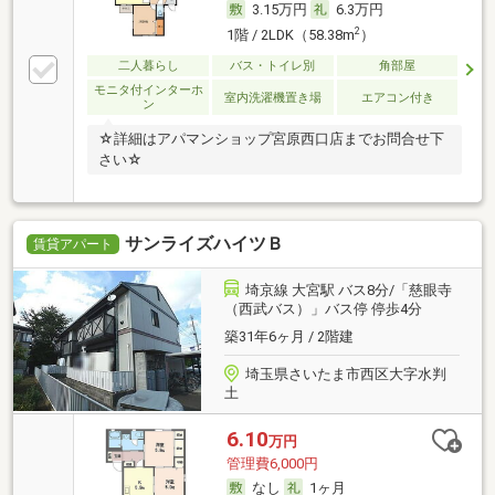
3.15万円
6.3万円
2
1階 / 2LDK（58.38m
）
二人暮らし
バス・トイレ別
角部屋
モニタ付インターホ
室内洗濯機置き場
エアコン付き
ン
☆詳細はアパマンショップ宮原西口店までお問合せ下
さい☆
サンライズハイツＢ
賃貸アパート
埼京線 大宮駅 バス8分/「慈眼寺
（西武バス）」バス停 停歩4分
築31年6ヶ月 / 2階建
埼玉県さいたま市西区大字水判
土
6.10
万円
管理費6,000円
なし
1ヶ月