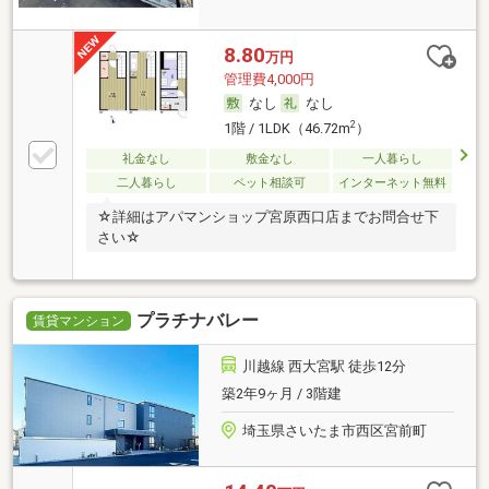
8.80
万円
管理費4,000円
なし
なし
2
1階 / 1LDK（46.72m
）
礼金なし
敷金なし
一人暮らし
二人暮らし
ペット相談可
インターネット無料
☆詳細はアパマンショップ宮原西口店までお問合せ下
さい☆
プラチナバレー
賃貸マンション
川越線 西大宮駅 徒歩12分
築2年9ヶ月 / 3階建
埼玉県さいたま市西区宮前町