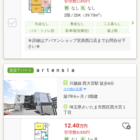
管理費2,000円
なし
なし
2
2階 / 2DK（39.75m
）
礼金なし
敷金なし
二人暮らし
バス・トイレ別
駐車場(近隣含)
最上階
☆詳細はアパマンショップ宮原西口店までお問合せ下
さい☆
ａｒｔｅｎｓｉａ
賃貸アパート
川越線 西大宮駅 徒歩6分
その他の交通
築7年6ヶ月 / 3階建
埼玉県さいたま市西区西大宮１
丁目
12.40
万円
管理費8,000円
なし
1ヶ月