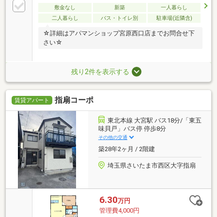
敷金なし
新築
一人暮らし
二人暮らし
バス・トイレ別
駐車場(近隣含)
☆詳細はアパマンショップ宮原西口店までお問合せ下
さい☆
残り2件を表示する
指扇コーポ
賃貸アパート
東北本線 大宮駅 バス18分/「東五
味貝戸」バス停 停歩8分
その他の交通
築28年2ヶ月 / 2階建
埼玉県さいたま市西区大字指扇
6.30
万円
管理費4,000円