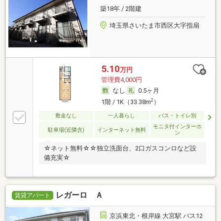
築18年 / 2階建
埼玉県さいたま市西区大字指扇
5.10
万円
管理費4,000円
なし
0.5ヶ月
2
1階 / 1K（33.38m
）
敷金なし
一人暮らし
バス・トイレ別
モニタ付インターホ
駐車場(近隣含)
インターネット無料
ン
☆ネット無料☆☆独立洗面台、2口ガスコンロなど設
備充実☆
レガーロ Ａ
賃貸アパート
京浜東北・根岸線 大宮駅 バス12