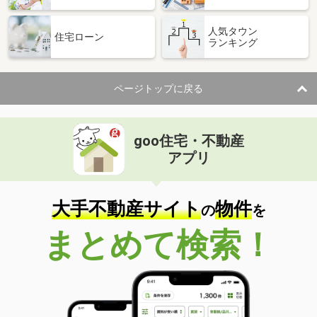
間取り
1LDK
人気タウン
埼玉県三郷市三郷１丁目
住宅ローン
ランキング
価 格
8.90万円
住 所
埼玉県三郷市三郷１丁目
ページトップに戻る
専有面積
23.04m²
間取り
ワンルーム
goo住宅・不動産
埼玉県さいたま市北区本郷町
アプリ
価 格
9.70万円
住 所
埼玉県さいたま市北区本郷町
専有面積
62.1m²
大手不動産サイト
物件
の
を
間取り
2LDK
まとめて検索！
埼玉県所沢市和ケ原３
価 格
8.30万円
住 所
埼玉県所沢市和ケ原３
専有面積
26.5m²