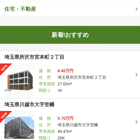
住宅・不動産
新着!おすすめ
埼玉県所沢市宮本町２丁目
価 格
8.45万円
住 所
埼玉県所沢市宮本町２丁目
専有面積
27.02m²
間取り
1K
埼玉県川越市大字笠幡
価 格
5.70万円
住 所
埼玉県川越市大字笠幡
専有面積
40.47m²
間取り
2DK