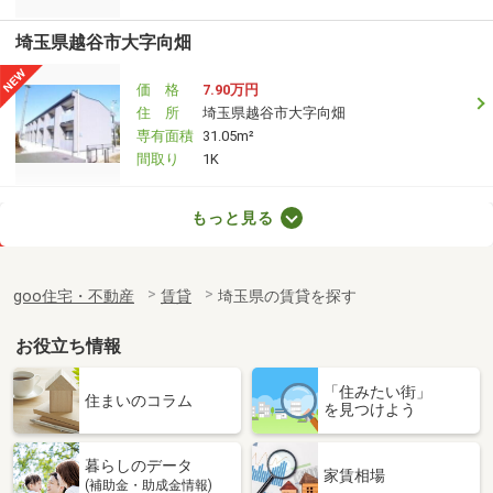
埼玉県越谷市大字向畑
価 格
7.90万円
住 所
埼玉県越谷市大字向畑
専有面積
31.05m²
間取り
1K
埼玉県さいたま市見沼区丸ヶ崎町
もっと見る
価 格
6.60万円
住 所
埼玉県さいたま市見沼区丸ヶ崎町
goo住宅・不動産
賃貸
埼玉県の賃貸を探す
専有面積
32.43m²
間取り
1K
お役立ち情報
埼玉県羽生市大字中岩瀬
「住みたい街」
住まいのコラム
を見つけよう
価 格
6.10万円
住 所
埼玉県羽生市大字中岩瀬
暮らしのデータ
専有面積
35.79m²
家賃相場
(補助金・助成金情報)