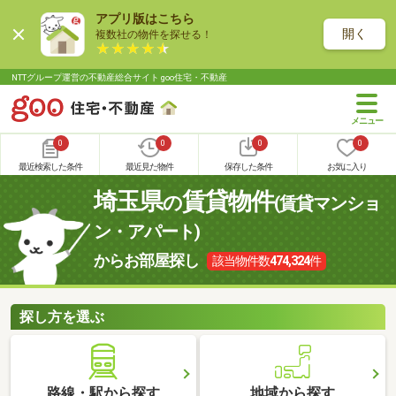
アプリ版はこちら
開く
複数社の物件を探せる！
NTTグループ運営の不動産総合サイト goo住宅・不動産
0
0
0
0
最近検索した条件
最近見た物件
保存した条件
お気に入り
埼玉県
賃貸物件
の
(賃貸マンショ
ン・アパート)
からお部屋探し
該当物件数
474,324
件
探し方を選ぶ
路線・駅から探す
地域から探す