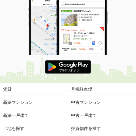
間取り
ワンルーム
埼玉県さいたま市北区本郷町
価 格
9.70万円
住 所
埼玉県さいたま市北区本郷町
専有面積
62.1m²
間取り
2LDK
埼玉県越谷市大字大林
価 格
7.90万円
住 所
埼玉県越谷市大字大林
専有面積
23.18m²
賃貸
月極駐車場
間取り
1K
新築マンション
中古マンション
埼玉県さいたま市南区太田窪５丁目
新築一戸建て
中古一戸建て
価 格
8.70万円
住 所
埼玉県さいたま市南区太田窪５丁目
土地を探す
投資物件を探す
専有面積
53.93m²