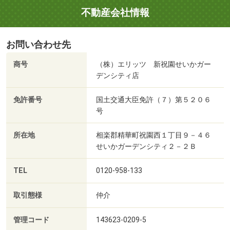
不動産会社情報
お問い合わせ先
商号
（株）エリッツ 新祝園せいかガー
デンシティ店
免許番号
国土交通大臣免許（７）第５２０６
号
所在地
相楽郡精華町祝園西１丁目９－４６
せいかガーデンシティ２－２Ｂ
TEL
0120-958-133
取引態様
仲介
管理コード
143623-0209-5