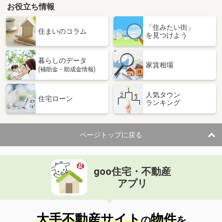
お役立ち情報
「住みたい街」
住まいのコラム
を見つけよう
暮らしのデータ
家賃相場
(補助金・助成金情報)
人気タウン
住宅ローン
ランキング
ページトップに戻る
goo住宅・不動産
アプリ
大手不動産サイト
物件
の
を