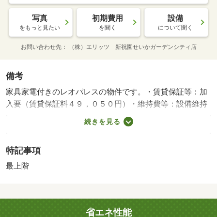
写真
初期費用
設備
をもっと見たい
を聞く
について聞く
お問い合わせ先
（株）エリッツ 新祝園せいかガーデンシティ店
備考
家具家電付きのレオパレスの物件です。・賃貸保証等：加
入要（賃貸保証料４９，０５０円）・維持費等：設備維持
費５５０円／月・インターネット使用料３，６３０円／
続きを見る
月・近鉄大阪線の五位堂駅まで徒歩４分の物件です。浴室
には浴室乾燥機が設置されており、来客時にはＴＶドアホ
特記事項
ンで訪問者の顔を確認する事ができます。周辺にはローソ
ン 香芝瓦口店があり便利です。・バイク置場：なし・駐
最上階
輪場：有/鍵交換費用 16500円/ﾊｳｽｸﾘｰﾆﾝｸﾞ 52250円/抗菌施
工代 23760円
省エネ性能