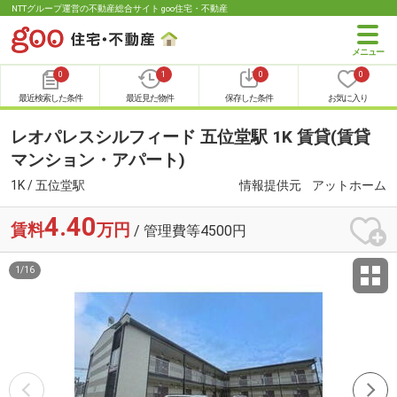
NTTグループ運営の不動産総合サイト goo住宅・不動産
0
1
0
0
最近検索した条件
最近見た物件
保存した条件
お気に入り
レオパレスシルフィード 五位堂駅 1K 賃貸(賃貸
マンション・アパート)
1K / 五位堂駅
情報提供元
アットホーム
4.40
賃料
万円
/ 管理費等4500円
1
/
16