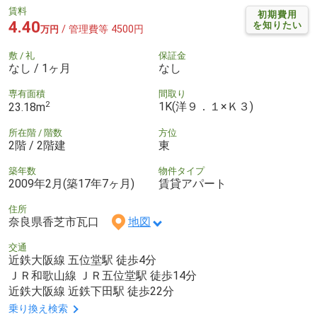
賃料
初期費用
4.40
を知りたい
/ 管理費等 4500円
万円
敷 / 礼
保証金
なし / 1ヶ月
なし
専有面積
間取り
2
1K(洋９．１×Ｋ３)
23.18m
所在階 / 階数
方位
2階 / 2階建
東
築年数
物件タイプ
2009年2月(築17年7ヶ月)
賃貸アパート
住所
奈良県香芝市瓦口
地図
交通
近鉄大阪線 五位堂駅 徒歩4分
ＪＲ和歌山線 ＪＲ五位堂駅 徒歩14分
近鉄大阪線 近鉄下田駅 徒歩22分
乗り換え検索