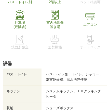
バス・トイレ別
2階以上
ペット相談可
駐車場
室内洗濯機
エアコン
(近隣含)
置き場
洗面所独立
追焚機能
オートロック
設備
バス・トイレ
バス･トイレ別、トイレ、シャワー、
浴室乾燥機、温水洗浄便座
キッチン
システムキッチン、ＩＨクッキング
ヒータ
収納
シューズボックス