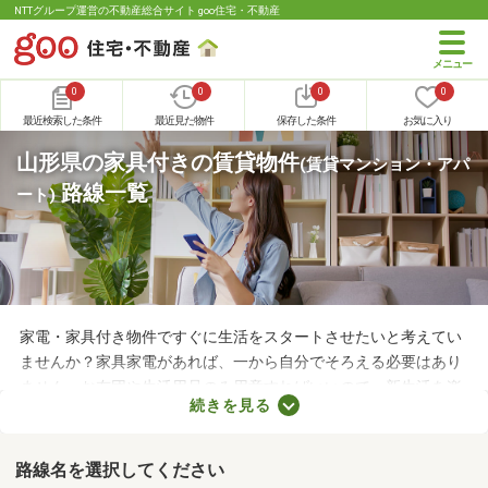
NTTグループ運営の不動産総合サイト goo住宅・不動産
0
0
0
0
最近検索した条件
最近見た物件
保存した条件
お気に入り
山形県の家具付きの賃貸物件
(賃貸マンション・アパ
路線一覧
ート)
家電・家具付き物件ですぐに生活をスタートさせたいと考えてい
ませんか？家具家電があれば、一から自分でそろえる必要はあり
ません。お布団や生活用品のみ用意すればいいので、新生活を楽
続きを見る
に始められます。ここでは、家電・家具付きの物件を紹介しま
す。物件別に家賃や間取り、設備が異なるので、気になる物件を
見つけたら内見予約をしてみましょう。
路線名を選択してください