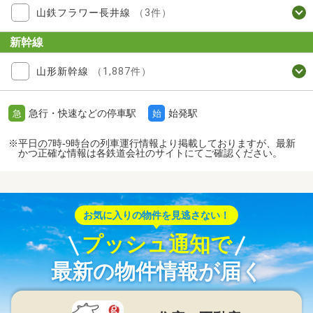
山鉄フラワー長井線
（3件）
新幹線
山形新幹線
（1,887件）
急行・快速などの停車駅
始発駅
急
始
※平日の7時-9時台の列車運行情報より掲載しておりますが、最新
かつ正確な情報は各鉄道会社のサイトにてご確認ください。
お気に入りの物件を見逃さない！
プッシュ通知で
最新の物件情報が届く