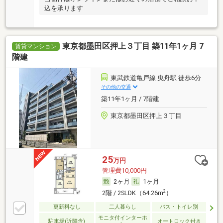
込を承ります
東京都墨田区押上３丁目 築11年1ヶ月 7
賃貸マンション
階建
東武鉄道亀戸線 曳舟駅 徒歩6分
その他の交通
築11年1ヶ月 / 7階建
東京都墨田区押上３丁目
25
万円
管理費10,000円
2ヶ月
1ヶ月
2
2階 / 2SLDK（64.26m
）
更新料なし
二人暮らし
バス・トイレ別
モニタ付インターホ
駐車場(近隣含)
オートロック付き