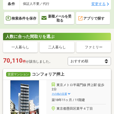
条件
変更する
保証人不要／代行
新着メールを受
検索条件を保存
アプリで探す
取る
人数に合った間取りを選ぶ
一人暮らし
二人暮らし
ファミリー
70,110
件
が該当しました。
コンフォリア押上
賃貸マンション
東京メトロ半蔵門線 押上駅 徒歩
2分
その他の交通
築18年11ヶ月 / 11階建
東京都墨田区業平４丁目