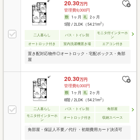
20.30
万円
管理費8,000円
1ヶ月
2ヶ月
2
5階 / 2LDK（54.21m
）
モニタ付インターホ
二人暮らし
バス・トイレ別
ン
オートロック付き
室内洗濯機置き場
エアコン付き
置き配対応物件◎オートロック・宅配ボックス・角部
屋
20.30
万円
管理費8,000円
1ヶ月
2ヶ月
2
8階 / 2LDK（54.21m
）
二人暮らし
バス・トイレ別
角部屋
モニタ付インターホ
オートロック付き
収納スペース
ン
角部屋・保証人不要／代行 ・初期費用カード決済可