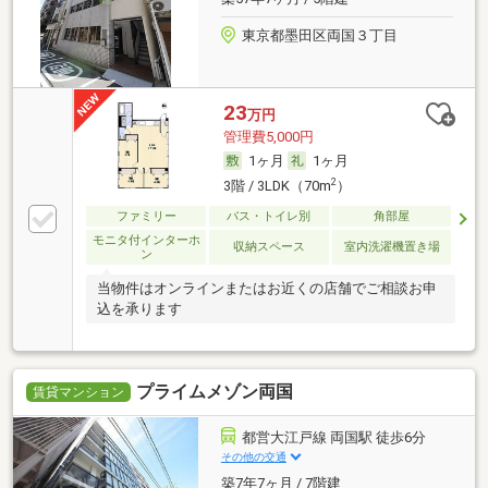
東京都墨田区両国３丁目
23
万円
管理費5,000円
1ヶ月
1ヶ月
2
3階 / 3LDK（70m
）
ファミリー
バス・トイレ別
角部屋
モニタ付インターホ
収納スペース
室内洗濯機置き場
ン
当物件はオンラインまたはお近くの店舗でご相談お申
込を承ります
プライムメゾン両国
賃貸マンション
都営大江戸線 両国駅 徒歩6分
その他の交通
築7年7ヶ月 / 7階建