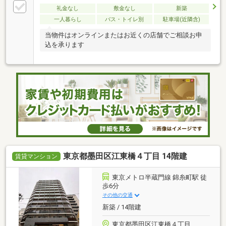
礼金なし
敷金なし
新築
一人暮らし
バス・トイレ別
駐車場(近隣含)
当物件はオンラインまたはお近くの店舗でご相談お申
込を承ります
東京都墨田区江東橋４丁目 14階建
賃貸マンション
東京メトロ半蔵門線 錦糸町駅 徒
歩6分
その他の交通
新築 / 14階建
東京都墨田区江東橋４丁目