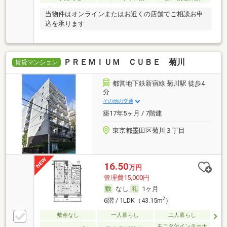
当物件はオンラインまたはお近くの店舗でご相談お申
込を承ります
ＰＲＥＭＩＵＭ ＣＵＢＥ 菊川
賃貸マンション
都営地下鉄新宿線 菊川駅 徒歩4
分
その他の交通
築17年5ヶ月 / 7階建
東京都墨田区菊川３丁目
16.50
万円
管理費15,000円
なし
1ヶ月
2
6階 / 1LDK（43.15m
）
敷金なし
一人暮らし
二人暮らし
モニタ付インターホ