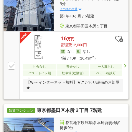
9分
その他の交通
築1年10ヶ月 / 5階建
東京都墨田区本所１丁目
16
万円
管理費12,000円
なし
なし
2
4階 / 1DK（26.43m
）
礼金なし
敷金なし
一人暮らし
バス・トイレ別
駐車場(近隣含)
ペット相談可
【Wi-Fiインターネット無料】★こだわり設備のお部屋
★
東京都墨田区本所３丁目 7階建
賃貸マンション
都営地下鉄浅草線 本所吾妻橋駅
徒歩9分