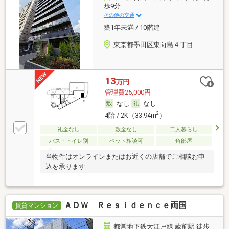
歩9分
その他の交通
築1年未満 / 10階建
東京都墨田区東向島４丁目
13
万円
管理費25,000円
なし
なし
2
4階 / 2K（33.94m
）
礼金なし
敷金なし
二人暮らし
バス・トイレ別
ペット相談可
角部屋
当物件はオンラインまたはお近くの店舗でご相談お申
込を承ります
ＡＤＷ Ｒｅｓｉｄｅｎｃｅ両国
賃貸マンション
都営地下鉄大江戸線 蔵前駅 徒歩