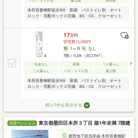
バス・トイレ別
最上階
角部屋
本所吾妻橋駅徒歩9分 新築 バストイレ別 オート
ロック・宅配ボックス完備 BS・CS クローゼット
17
万円
管理費15,000円
1ヶ月
なし
2
7階 / 1LDK（30.27m
）
礼金なし
新築
一人暮らし
二人暮らし
バス・トイレ別
最上階
本所吾妻橋駅徒歩9分 新築 バストイレ別 オート
ロック・宅配ボックス完備 BS・CS クローゼット
残り1件を表示する
東京都墨田区本所３丁目 築1年未満 7階建
賃貸マンション
都営地下鉄浅草線 本所吾妻橋駅