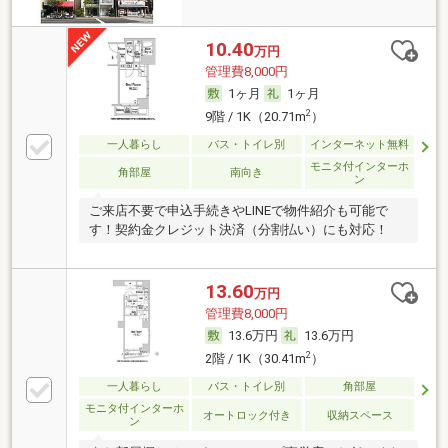
10.40
万円
管理費8,000円
1ヶ月
1ヶ月
2
9階 / 1K（20.71m
）
一人暮らし
バス・トイレ別
インターネット無料
モニタ付インターホ
角部屋
南向き
ン
ご来店不要で申込手続きやLINEで物件紹介も可能で
す！契約金クレジット決済（分割払い）にも対応！
13.60
万円
管理費8,000円
13.6万円
13.6万円
2
2階 / 1K（30.41m
）
一人暮らし
バス・トイレ別
角部屋
モニタ付インターホ
オートロック付き
収納スペース
ン