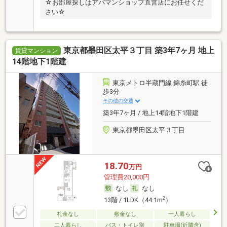
☆お部屋探しはアパマンショップ直営店にお任せくだ
さい☆
東京都墨田区太平３丁目 築3年7ヶ月 地上
賃貸マンション
14階地下1階建
東京メトロ半蔵門線 錦糸町駅 徒
歩3分
その他の交通
築3年7ヶ月 / 地上14階地下1階建
東京都墨田区太平３丁目
18.70
万円
管理費20,000円
なし
なし
2
13階 / 1LDK（44.1m
）
礼金なし
敷金なし
一人暮らし
二人暮らし
バス・トイレ別
駐車場(近隣含)