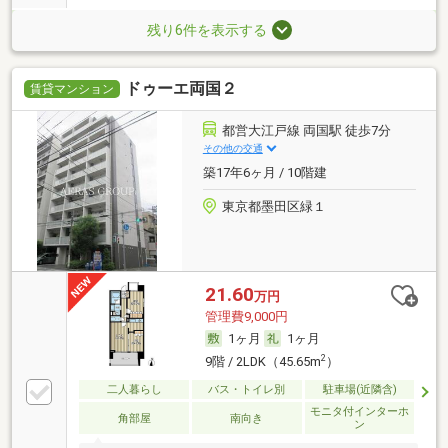
残り6件を表示する
ドゥーエ両国２
賃貸マンション
都営大江戸線 両国駅 徒歩7分
その他の交通
築17年6ヶ月 / 10階建
東京都墨田区緑１
21.60
万円
管理費9,000円
1ヶ月
1ヶ月
2
9階 / 2LDK（45.65m
）
二人暮らし
バス・トイレ別
駐車場(近隣含)
モニタ付インターホ
角部屋
南向き
ン