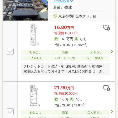
その他の交通
新築 / 7階建
東京都墨田区本所３丁目
16.80
万円
管理費15,000円
16.8万円
なし
2
7階 / 1LDK（29.96m
）
礼金なし
新築
一人暮らし
二人暮らし
バス・トイレ別
ペット相談可
クレジットカード決済・初期費用分割払い可能物件！
家電販売も承っております！お気軽にお問合せ下さ
い！
21.90
万円
管理費20,000円
1ヶ月
なし
2
7階 / 2LDK（42.8m
）
礼金なし
新築
二人暮らし