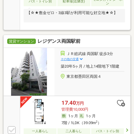
バス・トイレ別
駐車場(近隣含)
ン
【☆★敷金ゼロ・3線3駅が利用可能な好立地★☆】
レジデンス両国駅前
賃貸マンション
ＪＲ総武線 両国駅 徒歩3分
その他の交通
築20年5ヶ月 / 地上14階地下1階建
東京都墨田区両国４
17.40
万円
管理費10,000円
1ヶ月
1ヶ月
2
7階 / 1LDK（39.09m
）
一人暮らし
二人暮らし
バス・トイレ別