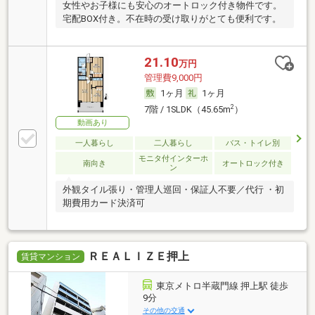
女性やお子様にも安心のオートロック付き物件です。
宅配BOX付き。不在時の受け取りがとても便利です。
21.10
万円
管理費9,000円
1ヶ月
1ヶ月
2
7階 / 1SLDK（45.65m
）
動画あり
一人暮らし
二人暮らし
バス・トイレ別
モニタ付インターホ
南向き
オートロック付き
ン
外観タイル張り・管理人巡回・保証人不要／代行 ・初
期費用カード決済可
ＲＥＡＬＩＺＥ押上
賃貸マンション
東京メトロ半蔵門線 押上駅 徒歩
9分
その他の交通