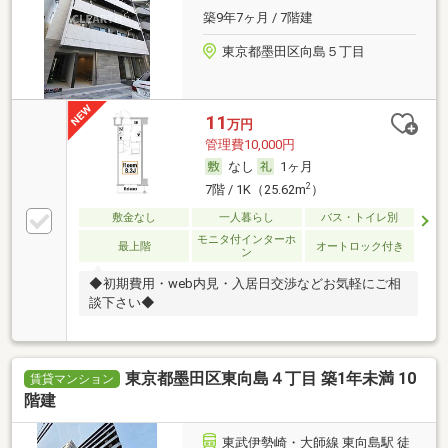
築9年7ヶ月 / 7階建
東京都墨田区向島５丁目
11
万円
管理費10,000円
なし
1ヶ月
2
7階 / 1K（25.62m
）
敷金なし
一人暮らし
バス・トイレ別
モニタ付インターホ
最上階
オートロック付き
ン
◆初期費用・web内見・入居日交渉などお気軽にご相
談下さい◆
東京都墨田区東向島４丁目 築1年未満 10
賃貸マンション
階建
東武伊勢崎・大師線 東向島駅 徒