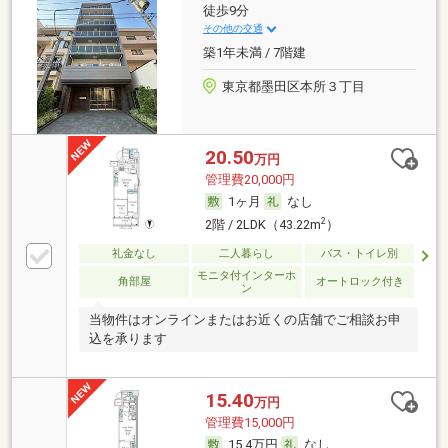
徒歩9分
その他の交通
築1年未満 / 7階建
東京都墨田区本所３丁目
20.50
万円
管理費20,000円
1ヶ月
なし
2
2階 / 2LDK（43.22m
）
礼金なし
二人暮らし
バス・トイレ別
モニタ付インターホ
角部屋
オートロック付き
ン
当物件はオンラインまたはお近くの店舗でご相談お申
込を承ります
15.40
万円
管理費15,000円
15.4万円
なし