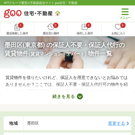
NTTグループ運営の不動産総合サイト goo住宅・不動産
1
0
0
0
最近検索した条件
最近見た物件
保存した条件
お気に入り
墨田区(東京都) の保証人不要・保証人代行の
賃貸物件
物件一覧
(賃貸マンション・アパート)
賃貸物件を借りたいけれど、保証人を用意できないとお悩みでは
ありませんか？ここでは、保証人不要・保証人代行可の物件を紹
介します。保証人代行とは、企業が保証人を代行してくれるサー
続きを見る
ビスです。保証人を用意できなくてもお部屋を借りられるので、
希望にあう物件を探せますよ。好みのお部屋を見つけて、充実し
た生活を送りましょう。
地域
変更する
墨田区