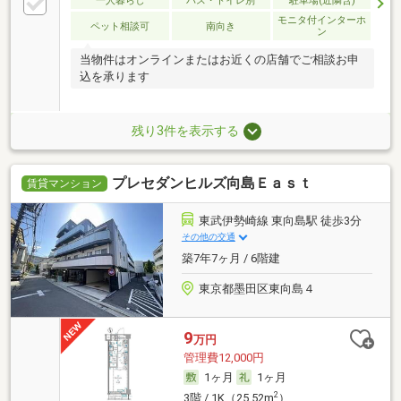
一人暮らし
バス・トイレ別
駐車場(近隣含)
モニタ付インターホ
ペット相談可
南向き
ン
当物件はオンラインまたはお近くの店舗でご相談お申
込を承ります
残り3件を表示する
プレセダンヒルズ向島Ｅａｓｔ
賃貸マンション
東武伊勢崎線 東向島駅 徒歩3分
その他の交通
築7年7ヶ月 / 6階建
東京都墨田区東向島４
9
万円
管理費12,000円
1ヶ月
1ヶ月
2
3階 / 1K（25.52m
）