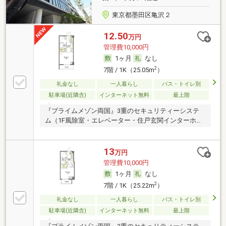
東京都墨田区亀沢２
12.50
万円
管理費10,000円
1ヶ月
なし
2
7階 / 1K（25.05m
）
礼金なし
一人暮らし
バス・トイレ別
駐車場(近隣含)
インターネット無料
最上階
『プライムメゾン両国』3重のセキュリティーシステ
ム（1F風除室・エレベーター・住戸玄関インターホ
ン…
13
万円
管理費10,000円
1ヶ月
なし
2
7階 / 1K（25.22m
）
礼金なし
一人暮らし
バス・トイレ別
駐車場(近隣含)
インターネット無料
最上階