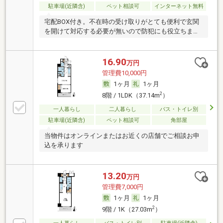
駐車場(近隣含)
ペット相談可
インターネット無料
宅配BOX付き。不在時の受け取りがとても便利で玄関
を開けて対応する必要が無いので防犯にも役立ちま
す。
16.90
万円
管理費10,000円
1ヶ月
1ヶ月
2
8階 / 1LDK（37.14m
）
一人暮らし
二人暮らし
バス・トイレ別
駐車場(近隣含)
ペット相談可
角部屋
当物件はオンラインまたはお近くの店舗でご相談お申
込を承ります
13.20
万円
管理費7,000円
1ヶ月
1ヶ月
2
9階 / 1K（27.03m
）