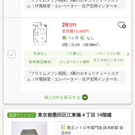
『プライムメゾン両国』3重のセキュリティーシステ
ム（1F風除室・エレベーター・住戸玄関インターホ
ン…
26
万円
管理費15,000円
1ヶ月
なし
2
3階 / 2LDK（58.88m
）
礼金なし
二人暮らし
バス・トイレ別
モニタ付インターホ
駐車場(近隣含)
インターネット無料
ン
『プライムメゾン両国』3重のセキュリティーシステ
ム（1F風除室・エレベーター・住戸玄関インターホ
ン…
残り2件を表示する
東京都墨田区江東橋４丁目 14階建
賃貸マンション
東京メトロ半蔵門線 錦糸町駅 徒
歩6分