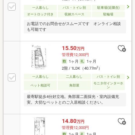
一人暮らし
バス・トイレ別
駐車場(近隣含)
オートロック付き
収納スペース
駐輪場
お電話でのお問合せがスムーズです オンライン相談
も可能です
15.50
万円
管理費12,000円
1ヶ月
1ヶ月
2
2階 / 1LDK（40.77m
）
一人暮らし
二人暮らし
バス・トイレ別
モニタ付インターホ
ペット相談可
角部屋
ン
最寄駅徒歩4分好立地。角部屋二面採光・室内設備充
実。大切なペットとのご入居相談ください。
14.80
万円
管理費12,000円
1ヶ月
1ヶ月