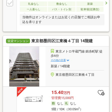
礼金なし
敷金なし
新築
一人暮らし
バス・トイレ別
駐車場(近隣含)
当物件はオンラインまたはお近くの店舗でご相談お申
込を承ります
東京都墨田区江東橋４丁目 14階建
賃貸マンション
東京メトロ半蔵門線 錦糸町駅 徒
歩6分
その他の交通
新築 / 14階建
東京都墨田区江東橋４丁目
15.40
万円
管理費15,000円
なし
なし
2
5階 / 1DK（30.05m
）