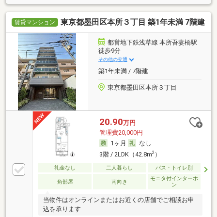
東京都墨田区本所３丁目 築1年未満 7階建
賃貸マンション
都営地下鉄浅草線 本所吾妻橋駅
徒歩9分
その他の交通
築1年未満 / 7階建
東京都墨田区本所３丁目
20.90
万円
管理費20,000円
1ヶ月
なし
2
3階 / 2LDK（42.8m
）
礼金なし
二人暮らし
バス・トイレ別
モニタ付インターホ
角部屋
南向き
ン
当物件はオンラインまたはお近くの店舗でご相談お申
込を承ります