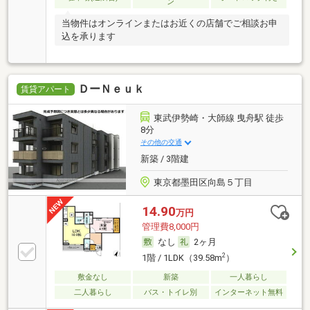
ン
当物件はオンラインまたはお近くの店舗でご相談お申
込を承ります
ＤーＮｅｕｋ
賃貸アパート
東武伊勢崎・大師線 曳舟駅 徒歩
8分
その他の交通
新築 / 3階建
東京都墨田区向島５丁目
14.90
万円
管理費8,000円
なし
2ヶ月
2
1階 / 1LDK（39.58m
）
敷金なし
新築
一人暮らし
二人暮らし
バス・トイレ別
インターネット無料