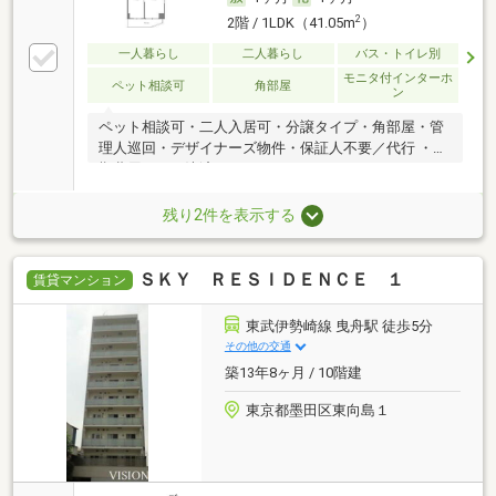
2
2階 / 1LDK（41.05m
）
一人暮らし
二人暮らし
バス・トイレ別
モニタ付インターホ
ペット相談可
角部屋
ン
ペット相談可・二人入居可・分譲タイプ・角部屋・管
理人巡回・デザイナーズ物件・保証人不要／代行 ・初
期費用カード決済可
残り2件を表示する
ＳＫＹ ＲＥＳＩＤＥＮＣＥ １
賃貸マンション
東武伊勢崎線 曳舟駅 徒歩5分
その他の交通
築13年8ヶ月 / 10階建
東京都墨田区東向島１