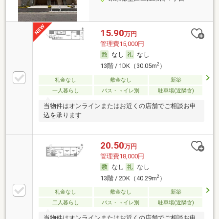
15.90
万円
管理費15,000円
なし
なし
2
13階 / 1DK（30.05m
）
礼金なし
敷金なし
新築
一人暮らし
バス・トイレ別
駐車場(近隣含)
当物件はオンラインまたはお近くの店舗でご相談お申
込を承ります
20.50
万円
管理費18,000円
なし
なし
2
13階 / 2DK（40.29m
）
礼金なし
敷金なし
新築
二人暮らし
バス・トイレ別
駐車場(近隣含)
当物件はオンラインまたはお近くの店舗でご相談お申