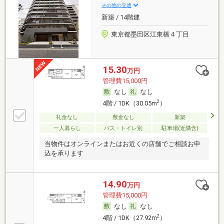
その他の交通
新築 / 14階建
東京都墨田区江東橋４丁目
15.30
万円
管理費15,000円
なし
なし
2
4階 / 1DK（30.05m
）
礼金なし
敷金なし
新築
一人暮らし
バス・トイレ別
駐車場(近隣含)
当物件はオンラインまたはお近くの店舗でご相談お申
込を承ります
14.90
万円
管理費15,000円
なし
なし
2
4階 / 1DK（27.92m
）