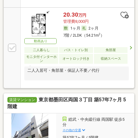
20.30
万円
管理費8,000円
1ヶ月
2ヶ月
2
7階 / 2LDK（54.21m
）
動画あり
二人暮らし
バス・トイレ別
角部屋
モニタ付インターホ
オートロック付き
収納スペース
ン
二人入居可・角部屋・保証人不要／代行
東京都墨田区両国３丁目 築57年7ヶ月 5
賃貸マンション
階建
総武・中央緩行線 両国駅 徒歩5
分
その他の交通
築57年7ヶ月 / 5階建