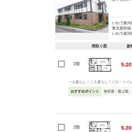
いわて銀河鉄
東北新幹線 
いわて銀河鉄
間取り図
賃
2階
5.20
一人暮らし
二人暮らし
バス・トイ
おすすめポイント
角部屋・最上階
2階
5.20