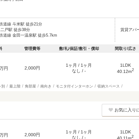
道線 斗米駅 徒歩21分
二戸駅 徒歩38分
賃貸アパ
道線 金田一温泉駅 徒歩5.7km
料
管理費等
敷/礼/保証/敷引・償却
間取り/広さ
1ヶ月 / 1ヶ月
1LDK
2,000円
万円
2
なし / -
40.12m
レ別
最上階
角部屋
南向き
モニタ付インターホン
収納スペース
お気に入り
1ヶ月 / 1ヶ月
1LDK
2,000円
万円
2
なし / -
40.11m