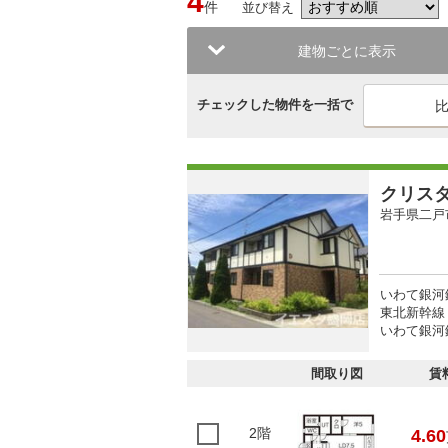
4
件
並び替え
建物ごとに表示
チェックした物件を一括で
クリス
岩手県二戸
いわて銀河鉄
東北新幹線 
いわて銀河鉄
間取り図
賃
2階
4.60