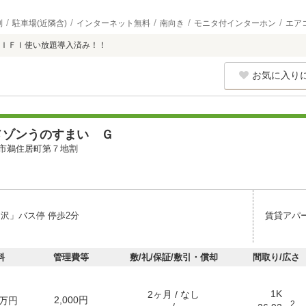
別
駐車場(近隣含)
インターネット無料
南向き
モニタ付インターホン
エア
ＩＦＩ使い放題導入済み！！
お気に入り
メゾンうのすまい Ｇ
市鵜住居町第７地割
ノ沢」バス停 停歩2分
賃貸アパ
料
管理費等
敷/礼/保証/敷引・償却
間取り/広さ
1K
2ヶ月 / なし
2,000円
万円
2