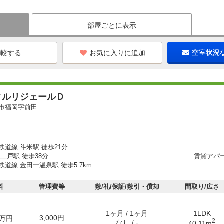
部屋ごとに表示
お気に入りに追加
空室状況
タルリジェールＤ
市福岡字前田
道線 斗米駅 徒歩21分
二戸駅 徒歩38分
賃貸アパ
道線 金田一温泉駅 徒歩5.7km
料
管理費等
敷/礼/保証/敷引・償却
間取り/広さ
1ヶ月 / 1ヶ月
1LDK
3,000円
万円
2
なし / -
40.11m