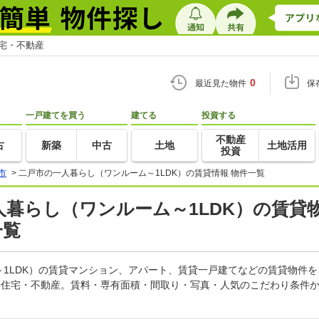
住宅・不動産
0
最近見た物件
保
一戸建てを買う
建てる
投資する
不動産
古
新築
中古
土地
土地活用
投資
市
>
二戸市の一人暮らし（ワンルーム～1LDK）の賃貸情報 物件一覧
一人暮らし（ワンルーム～1LDK）の賃貸
一覧
1LDK）の賃貸マンション、アパート、賃貸一戸建てなどの賃貸物件
oo住宅・不動産。賃料・専有面積・間取り・写真・人気のこだわり条件