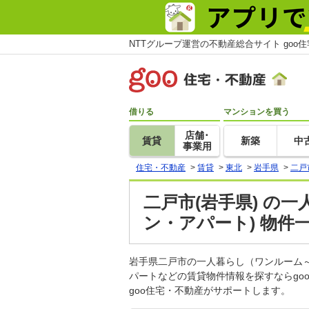
NTTグループ運営の不動産総合サイト goo
借りる
マンションを買う
店舗･
賃貸
新築
中
事業用
住宅・不動産
>
賃貸
>
東北
>
岩手県
>
二戸
二戸市(岩手県) の
ン・アパート) 物件
岩手県二戸市の一人暮らし（ワンルーム～
パートなどの賃貸物件情報を探すならg
goo住宅・不動産がサポートします。