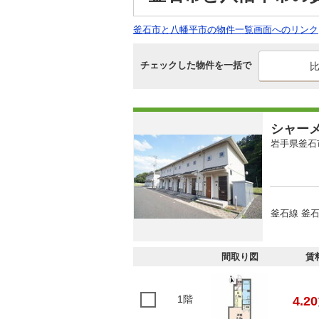
釜石市と八幡平市の物件一覧画面へのリンク
チェックした物件を一括で
シャー
岩手県釜石
釜石線 釜石
間取り図
賃
1階
4.20