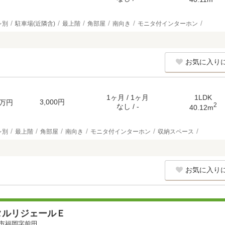
レ別
駐車場(近隣含)
最上階
角部屋
南向き
モニタ付インターホン
お気に入り
1ヶ月 / 1ヶ月
1LDK
3,000円
万円
2
なし / -
40.12m
レ別
最上階
角部屋
南向き
モニタ付インターホン
収納スペース
お気に入り
タルリジェールＥ
市福岡字前田