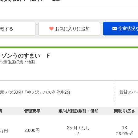
お気に入りに追加
空室状況
メゾンうのすまい Ｆ
市鵜住居町第７地割
駅 バス30分/「神ノ沢」バス停 停歩2分
賃貸アパ
料
管理費等
敷/礼/保証/敷引・償却
間取り/広さ
1K
2ヶ月 / なし
2,000円
万円
2
- / -
26.93m