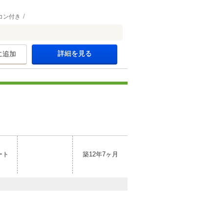
コン付き
詳細を見る
に追加
ート
築12年7ヶ月