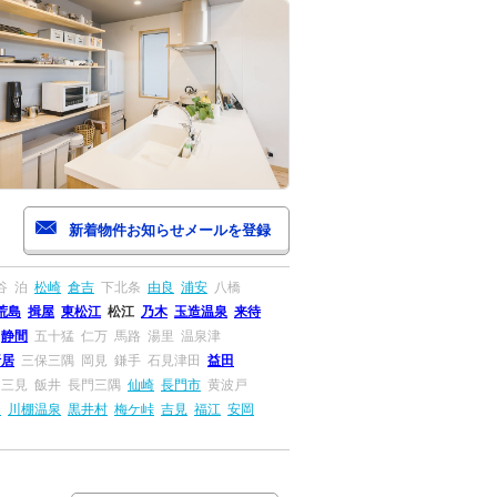
谷
泊
松崎
倉吉
下北条
由良
浦安
八橋
荒島
揖屋
東松江
松江
乃木
玉造温泉
来待
静間
五十猛
仁万
馬路
湯里
温泉津
折居
三保三隅
岡見
鎌手
石見津田
益田
三見
飯井
長門三隅
仙崎
長門市
黄波戸
串
川棚温泉
黒井村
梅ケ峠
吉見
福江
安岡