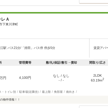
ーレＡ
市下東川津町
江駅 バス21分/「持田」バス停 停歩5分
賃貸アパ
料
管理費等
敷/礼/保証/敷引・償却
間取り/広さ
2LDK
なし / なし
4,100円
万円
2
- / -
63.19m
ス・トイレ別
駐車場(近隣含)
最上階
角部屋
南向き
の物件情報！！