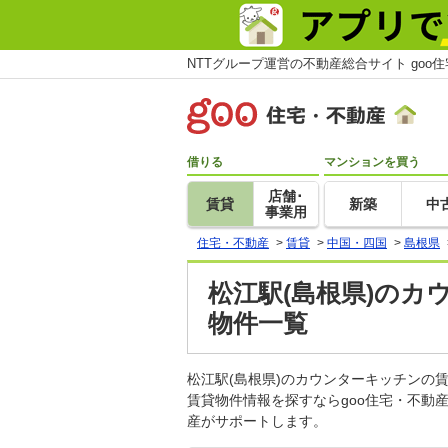
NTTグループ運営の不動産総合サイト goo
借りる
マンションを買う
店舗･
賃貸
新築
中
事業用
住宅・不動産
>
賃貸
>
中国・四国
>
島根県
松江駅(島根県)のカ
物件一覧
松江駅(島根県)のカウンターキッチン
賃貸物件情報を探すならgoo住宅・不動
産がサポートします。