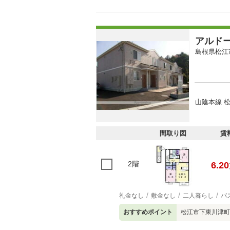
アルド
島根県松江
山陰本線 松
間取り図
賃
2階
6.20
礼金なし
敷金なし
二人暮らし
バ
おすすめポイント
松江市下東川津町