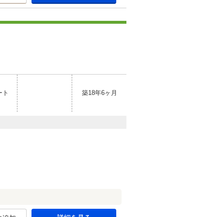
ート
築18年6ヶ月