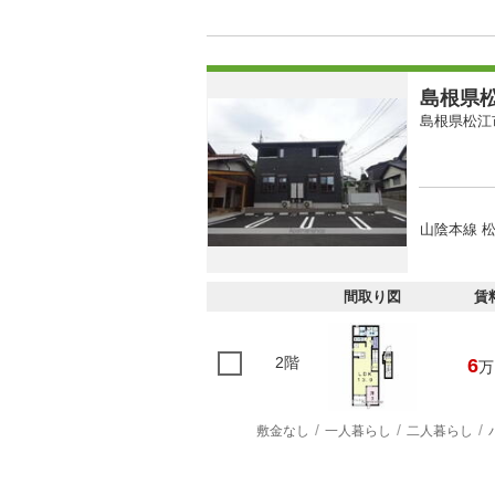
島根県松
島根県松江
山陰本線 松
間取り図
賃
2階
6
万
敷金なし
一人暮らし
二人暮らし