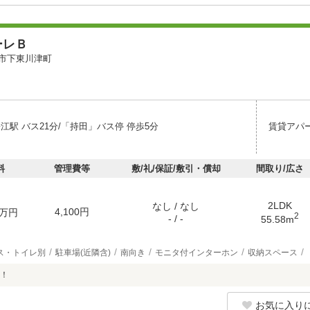
ーレＢ
市下東川津町
江駅 バス21分/「持田」バス停 停歩5分
賃貸アパ
料
管理費等
敷/礼/保証/敷引・償却
間取り/広さ
2LDK
なし / なし
4,100円
万円
2
- / -
55.58m
ス・トイレ別
駐車場(近隣含)
南向き
モニタ付インターホン
収納スペース
！
お気に入り