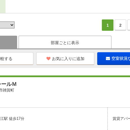
1
2
部屋ごとに表示
お気に入りに追加
空室状況
シールＭ
市雑賀町
江駅 徒歩17分
賃貸アパ