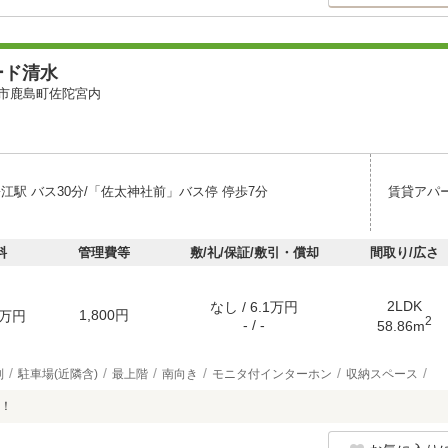
ード清水
市鹿島町佐陀宮内
江駅 バス30分/「佐太神社前」バス停 停歩7分
賃貸アパ
料
管理費等
敷/礼/保証/敷引・償却
間取り/広さ
2LDK
なし / 6.1万円
1,800円
万円
2
- / -
58.86m
別
駐車場(近隣含)
最上階
南向き
モニタ付インターホン
収納スペース
！