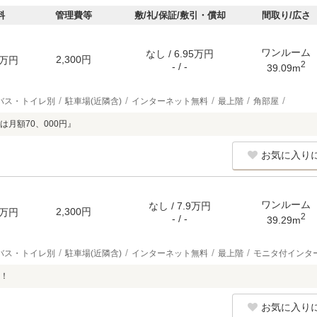
料
管理費等
敷/礼/保証/敷引・償却
間取り/広さ
ワンルーム
なし / 6.95万円
2,300円
万円
2
- / -
39.09m
バス・トイレ別
駐車場(近隣含)
インターネット無料
最上階
角部屋
は月額70、000円』
お気に入り
ワンルーム
なし / 7.9万円
2,300円
万円
2
- / -
39.29m
バス・トイレ別
駐車場(近隣含)
インターネット無料
最上階
モニタ付インタ
！
お気に入り