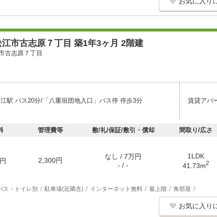
お気に入り
江市古志原７丁目 築1年3ヶ月 2階建
市古志原７丁目
江駅 バス20分/「八重垣団地入口」バス停 停歩3分
賃貸アパ
料
管理費等
敷/礼/保証/敷引・償却
間取り/広さ
1LDK
なし / 7万円
2,300円
円
2
- / -
41.73m
バス・トイレ別
駐車場(近隣含)
インターネット無料
最上階
角部屋
お気に入り