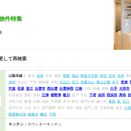
物件特集
集
更して再検索
山陰本線：
東浜
岩美
大岩
福部
鳥取
湖山
鳥取大学前
末恒
宝木
浜村
青
赤碕
中山口
下市
御来屋
名和
大山口
淀江
伯耆大山
東山公園
米子
安来
宍道
荘原
直江
出雲市
西出雲
出雲神西
江南
小田
田儀
波根
久手
大田市
石見福光
黒松
浅利
江津
都野津
敬川
波子
久代
下府
浜田
西浜田
周布
戸田小浜
飯浦
江崎
須佐
宇田郷
木与
奈古
長門大井
越ケ浜
東萩
萩
玉江
長門古市
人丸
伊上
長門粟野
阿川
特牛
滝部
長門二見
宇賀本郷
湯玉
小
梶栗郷台地
綾羅木
幡生
下関
キッチン：
カウンターキッチン