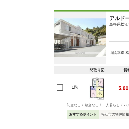
アルド
島根県松江
山陰本線 松
間取り図
賃
1階
5.80
礼金なし
敷金なし
二人暮らし
バ
おすすめポイント
松江市の物件情報