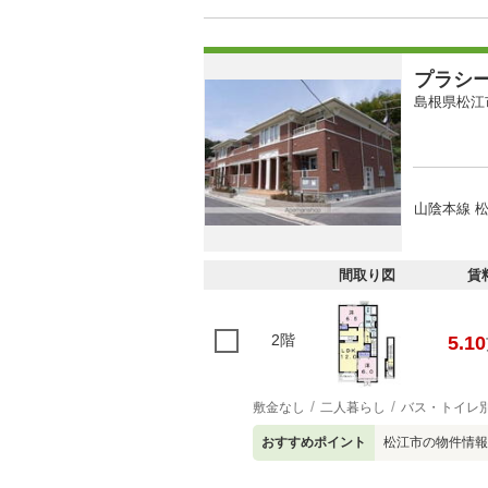
プラシ
島根県松江
山陰本線 松
間取り図
賃
2階
5.10
敷金なし
二人暮らし
バス・トイレ
おすすめポイント
松江市の物件情報