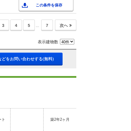
この条件を保存
3
4
5
7
次へ
…
表示建物数
などをお問い合わせする(無料)
ート
築2年2ヶ月