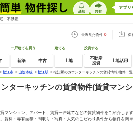
住宅・不動産
0
最近見た物件
保
一戸建てを買う
建てる
投資する
不動産
古
新築
中古
土地
土地活用
投資
>
松江市
>
山陰本線
>
松江駅
>
松江駅のカウンターキッチンの賃貸情報 物件一覧
ウンターキッチンの賃貸物件(賃貸マンシ
の賃貸マンション、アパート、賃貸一戸建てなどの賃貸物件をご紹介しま
産。賃料・専有面積・間取り・写真・人気のこだわり条件から物件を簡単