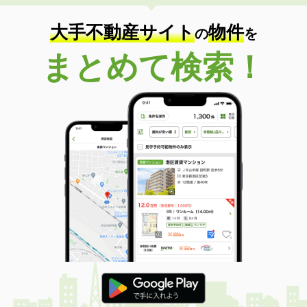
大手不動産サイト
物件
の
を
まとめて検索！