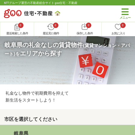
NTTグループ運営の不動産総合サイト goo住宅・不動産
0
0
0
0
最近検索した条件
最近見た物件
保存した条件
お気に入り
岐阜県の礼金なしの賃貸物件
(賃貸マンション・アパ
エリアから探す
ート)
を
礼金なし物件で初期費用を抑えて
新生活をスタートしよう！
市区を選択してください
岐阜県