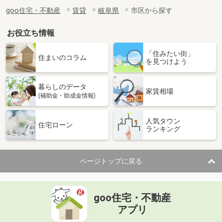
goo住宅・不動産
賃貸
岐阜県
市区から探す
お役立ち情報
「住みたい街」
住まいのコラム
を見つけよう
暮らしのデータ
家賃相場
(補助金・助成金情報)
人気タウン
住宅ローン
ランキング
ページトップに戻る
goo住宅・不動産
アプリ