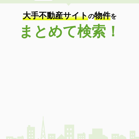
大手不動産サイト
物件
の
を
まとめて検索！