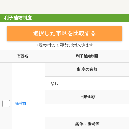
利子補給制度
選択した市区を比較する
※最大3件まで同時に比較できます
市区名
利子補給制度
制度の有無
なし
上限金額
福井市
-
条件・備考等