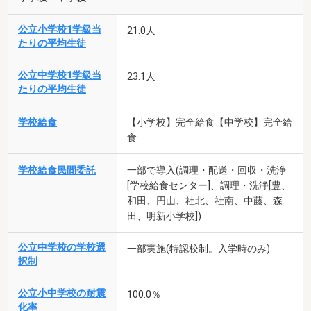
公立小学校1学級当
21.0人
たりの平均生徒
公立中学校1学級当
23.1人
たりの平均生徒
学校給食
【小学校】完全給食【中学校】完全給
食
学校給食民間委託
一部で導入(調理・配送・回収・洗浄
[学校給食センター]、調理・洗浄[豊、
和田、円山、社北、社南、中藤、森
田、明新小学校])
公立中学校の学校選
一部実施(特認校制。入学時のみ)
択制
公立小中学校の耐震
100.0％
化率