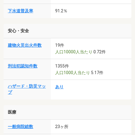
下水道普及率
91.2％
安心・安全
建物火災出火件数
19件
人口10000人当たり
0.72件
刑法犯認知件数
1355件
人口1000人当たり
5.17件
ハザード・防災マッ
あり
プ
医療
一般病院総数
23ヶ所