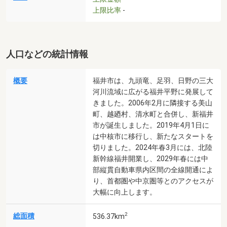
上限比率
-
人口などの統計情報
概要
福井市は、九頭竜、足羽、日野の三大
河川流域に広がる福井平野に発展して
きました。2006年2月に隣接する美山
町、越廼村、清水町と合併し、新福井
市が誕生しました。2019年4月1日に
は中核市に移行し、新たなスタートを
切りました。2024年春3月には、北陸
新幹線福井開業し、2029年春には中
部縦貫自動車県内区間の全線開通によ
り、首都圏や中京圏等とのアクセスが
大幅に向上します。
2
総面積
536.37km