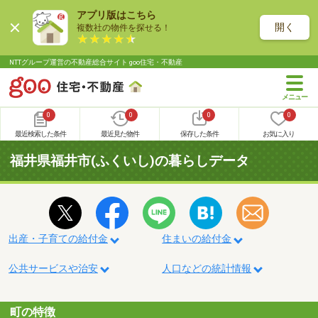
アプリ版はこちら
開く
複数社の物件を探せる！
NTTグループ運営の不動産総合サイト goo住宅・不動産
0
0
0
0
最近検索した条件
最近見た物件
保存した条件
お気に入り
福井県福井市(ふくいし)の暮らしデータ
出産・子育ての給付金
住まいの給付金
公共サービスや治安
人口などの統計情報
町の特徴