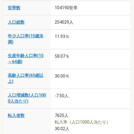
世帯数
104190世帯
人口総数
254029人
年少人口率(15歳未
11.93％
満)
生産年齢人口率(15
58.07％
～64歳)
高齢人口率(65歳以
30.00％
上)
人口増減数(人口100
-7.50人
0人当たり)
転入者数
7625人
転入率（人口1000人当たり）
30.02人