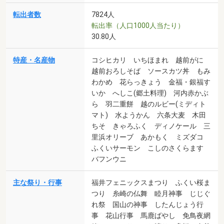
転出者数
7824人
転出率（人口1000人当たり）
30.80人
特産・名産物
コシヒカリ いちほまれ 越前がに
越前おろしそば ソースカツ丼 もみ
わかめ 花らっきょう 金福・銀福す
いか へしこ(郷土料理) 河内赤かぶ
ら 羽二重餅 越のルビー(ミディト
マト) 水ようかん 六条大麦 木田
ちそ きゃろふく ディノケール 三
里浜オリーブ あかもく ミズダコ
ふくいサーモン こしのさくらます
バフンウニ
主な祭り・行事
福井フェニックスまつり ふくい桜ま
つり 糸崎の仏舞 睦月神事 じじぐ
れ祭 国山の神事 したんじょう行
事 花山行事 馬鹿ばやし 免鳥夜網