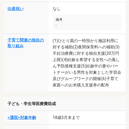
出産祝い
なし
備考
-
子育て関連の独自の
(1)ひとり親の一時預かり施設利用に
取り組み
対する補助(2)夜間保育料への補助(3)
不妊治療費に対する独自支援(20万円
上限)(4)妊娠を希望する女性への風し
ん予防接種支援(5)妊娠中の妻やパー
トナーがいる男性を対象とした学習会
及びグループワークの開催(6)子育て
家庭へのお米購入支援券の配布
子ども・学生等医療費助成
<通院>対象年齢
18歳3月末まで