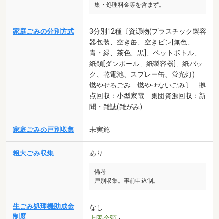
集・処理料金等を含まず。
家庭ごみの分別方式
3分別12種〔資源物(プラスチック製容
器包装、空き缶、空きビン[無色、
青・緑、茶色、黒]、ペットボトル、
紙類[ダンボール、紙製容器]、紙パッ
ク、乾電池、スプレー缶、蛍光灯)
燃やせるごみ 燃やせないごみ〕 拠
点回収：小型家電 集団資源回収：新
聞・雑誌(雑がみ)
家庭ごみの戸別収集
未実施
粗大ごみ収集
あり
備考
戸別収集。事前申込制。
生ごみ処理機助成金
なし
制度
上限金額
-