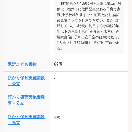
ち1時間当たり1,500円を上限に補助。対
象は、福井市に住民登録のある子育て家
庭(小学校就学前までの児童[ただし放課
後児童クラブを利用できない、または開
所していない時間に利用する小学校3年
生以下の児童を含む]を養育する方)、妊
婦家庭(第1子を出産予定の妊婦)であり、
1人当たり月70時間まで利用が可能であ
る。
認定こども園数
69園
預かり保育実施園数
-
－公立
預かり保育実施園数
-
率－公立
預かり保育実施園数
4園
－私立