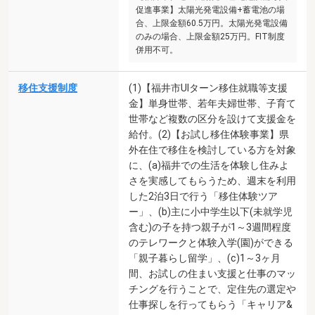
促進事業】太陽光発電設備+蓄電池の場
合、上限金額60.5万円。太陽光発電設備
のみの場合、上限金額25万円。FIT制度
併用不可。
移住支援制度
(1)【福井市UIターン移住就職等支援
金】単身世帯、若年夫婦世帯、子育て
世帯など複数の区分を設けて支援金を
給付。(2)【お試し移住体験事業】県
外在住で移住を検討している方を対象
に、(a)福井での生活を体験し住みよ
さを実感してもらうため、週末を利用
した2泊3日で行う「移住体験ツア
ー」、(b)主に小中学生以下(未就学児
含む)の子を持つ親子が1～3週間程度
のテレワークと体験入学(園)ができる
「親子暮らし留学」、(c)1～3ヶ月
間、お試しの住まい支援と仕事のマッ
チングを行うことで、定住先の選定や
仕事探しを行ってもらう「キャリア&