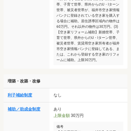
帯、子育て世帯、県外からのU・Iターン
世帯、被災者世帯が、福井市空き家情報
バンクに登録されている空き家を購入す
る場合に補助。居住誘導区域内の物件は
60万円。それ以外の物件は30万円。(3)
【空き家リフォーム補助】新婚世帯、子
育て世帯、県外からのU・Iターン世帯、
被災者世帯、賃貸用空き家所有者が福井
市空き家情報バンクに登録してある、ま
たは、これから登録する空き家のリフォ
ームに補助。上限30万円。
増築・改築・改修
利子補給制度
なし
補助／助成金制度
あり
上限金額
30万円
備考