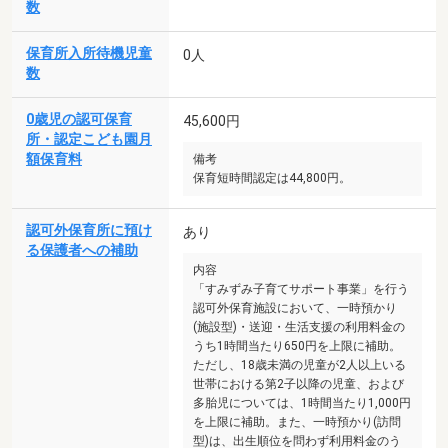
数
保育所入所待機児童
0人
数
0歳児の認可保育
45,600円
所・認定こども園月
額保育料
備考
保育短時間認定は44,800円。
認可外保育所に預け
あり
る保護者への補助
内容
「すみずみ子育てサポート事業」を行う
認可外保育施設において、一時預かり
(施設型)・送迎・生活支援の利用料金の
うち1時間当たり650円を上限に補助。
ただし、18歳未満の児童が2人以上いる
世帯における第2子以降の児童、および
多胎児については、1時間当たり1,000円
を上限に補助。また、一時預かり(訪問
型)は、出生順位を問わず利用料金のう