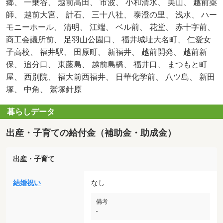
郷、 一乗谷、 越前高田、 市波、 小和清水、 美山、 越前薬
師、 越前大宮、 計石、 三十八社、 泰澄の里、 浅水、 ハー
モニーホール、 清明、 江端、 ベル前、 花堂、 赤十字前、
商工会議所前、 足羽山公園口、 福井城址大名町、 仁愛女
子高校、 福井駅、 田原町、 新福井、 越前開発、 越前新
保、 追分口、 東藤島、 越前島橋、 福井口、 まつもと町
屋、 西別院、 福大前西福井、 日華化学前、 八ツ島、 新田
塚、 中角、 鷲塚針原
暮らしデータ
出産・子育ての給付金（補助金・助成金）
出産・子育て
結婚祝い
なし
備考
-