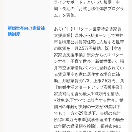
ライフサポート」といった短期・中
期・長期の「お試し移住体験プログラ
ム」を実施。
新婚世帯向け家賃補
あり([1]【U・Iターン世帯特公賃家賃
助制度
支援事業】県外からUIターンして福井
市営特定公共賃貸住宅に入居する世帯
の家賃を、月2.5万円補助。[2]【空き
家家賃支援事業】県外からのU・Iター
ン世帯、子育て世帯、新婚世帯が、福
井市空き家情報バンクに登録されてい
る賃貸用空き家に居住する場合に補
助。月額家賃の1/3、上限2.5万円。[3]
【結婚生活スタートアップ応援事業】
家賃補助を含め最大100万円を補助。
※対象:以下すべてに該当する世帯。婚
姻日の年齢が夫婦の一方が39歳以下
でもう一方が29歳以下、夫婦の合計
所得500万円未満[奨学金返済中の場合
は年間の返済額を控除]、福井市内に