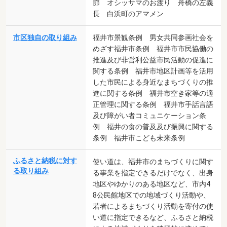
節 オシッサマのお渡り 舟橋の左義
長 白浜町のアマメン
市区独自の取り組み
福井市景観条例 男女共同参画社会を
めざす福井市条例 福井市市民協働の
推進及び非営利公益市民活動の促進に
関する条例 福井市地区計画等を活用
した市民による身近なまちづくりの推
進に関する条例 福井市空き家等の適
正管理に関する条例 福井市手話言語
及び障がい者コミュニケーション条
例 福井の食の普及及び振興に関する
条例 福井市こども未来条例
ふるさと納税に対す
使い道は、福井市のまちづくりに関す
る取り組み
る事業を指定できるだけでなく、出身
地区やゆかりのある地区など、市内4
8公民館地区での地域づくり活動や、
若者によるまちづくり活動を寄付の使
い道に指定できるなど、ふるさと納税