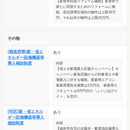
【多世帯同居リフォーム補助】多世帯で
新たに同居するためのリフォームに補
助。居住誘導区域内の物件は上限30万
円。それ以外の物件は上限20万円。
その他
(都道府県)新・省エ
あり
ネルギー設備機器等
導入補助制度
内容
【省エネ家電購入応援キャンペーン】キ
ャンペーン参加店舗からの対象省エネ家
電購入に対する補助。家庭用エアコン、
家庭用電気冷蔵庫は2万円分、家庭用エ
コキュートは4万円分の「ふくいはぴコ
イン」を交付。
(市区)新・省エネル
あり
ギー設備機器等導入
補助制度
内容
【福井市住宅の太陽光・蓄電池設備導入