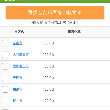
選択した市区を比較する
※最大3件まで同時に比較できます
市区名
耐震化率
100.0％
奈良市
100.0％
大和高田市
100.0％
大和郡山市
100.0％
天理市
100.0％
橿原市
100.0％
桜井市