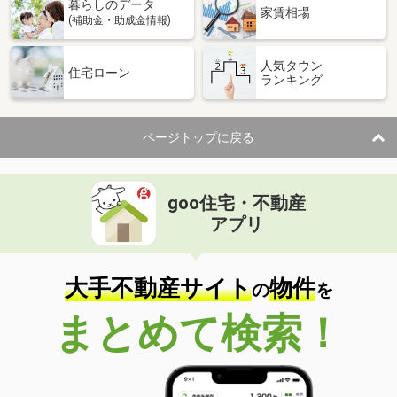
暮らしのデータ
家賃相場
(補助金・助成金情報)
人気タウン
住宅ローン
ランキング
ページトップに戻る
goo住宅・不動産
アプリ
大手不動産サイト
物件
の
を
まとめて検索！