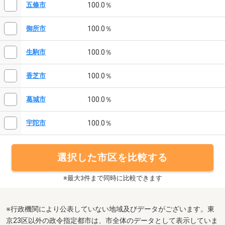
100.0％
五條市
100.0％
御所市
100.0％
生駒市
100.0％
香芝市
100.0％
葛城市
100.0％
宇陀市
選択した市区を比較する
※最大3件まで同時に比較できます
※行政機関により公表していない地域及びデータがございます。東
京23区以外の政令指定都市は、市全体のデータとして表示していま